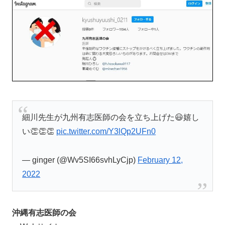
細川先生が九州有志医師の会を立ち上げた😃嬉し
い👏👏👏
pic.twitter.com/Y3lQp2UFn0
— ginger (@Wv5SI66svhLyCjp)
February 12,
2022
沖縄有志医師の会