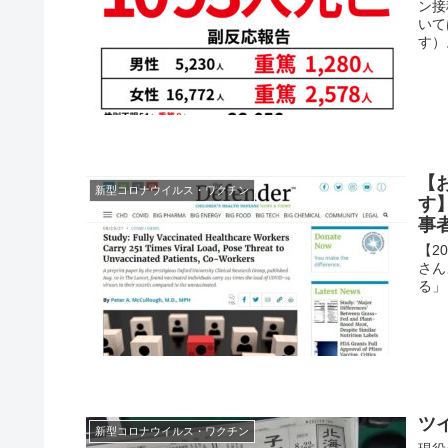
ン接
いて
す）
【
新型コロナウイルス・ワクチン
す
事
【20
さん
る」
ツ
新型コロナウイルス・ワクチン