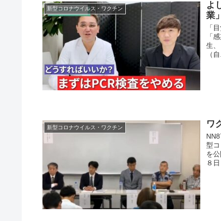
よ
新型コロナウイルス・ワクチン
業
「目
「感
生、「
（自.
ワ
新型コロナウイルス・ワクチン
NN
型コ
を公
８日