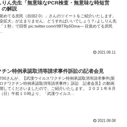
しりん先生「無意味なPCR検査・無意味な時短営
」の解説
覚めてる庶民（自頭2.0）」さんのツイートをご紹介いたします。
染拡大」が止まりません、どうすればいいでしょう？↓よしりん先
１秒」で回答 pic.twitter.com/r9BTRp5Dma— 目覚めてる庶民
..
2021.08.11
クチン特例承認取消等請求事件訴訟の記者会見
8700さんが、【武漢ウイルスワクチン特例承認取消等請求事件(新
ロナワクチン特例承認取消等請求事件）訴訟 記者会見】の動画
開してくださいましたので、ご紹介いたします。 ２０２１年８月
（日）午前１０時より、「武漢ウイルス...
2021.08.08