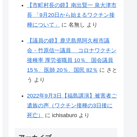
【市町村長の鏡】南出賢一 泉大津市
長 「9月20日から始まるワクチン接
種について」
に
名無し
より
【議員の鏡】鹿児島県阿久根市議
会・竹原信一議員 コロナワクチン
接種率 厚労省職員 10％、国会議員
15％、医師 20％、国民 82％
に
さと
う
より
2022年9月3日【福島講演】被害者ご
遺族の声（ワクチン接種の3日後に
死亡）
に
ichisaburo
より