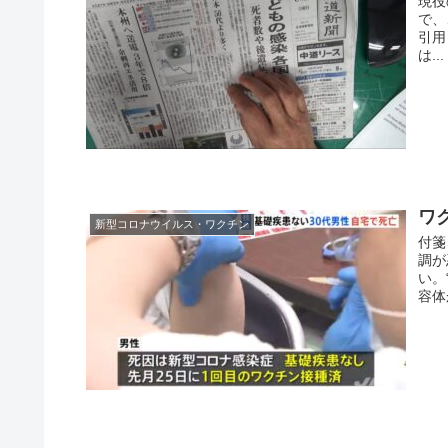
現役
で、
引用
は...
ワ
新型コロナウイルス・ワクチン
付箋
調が
い。
容体