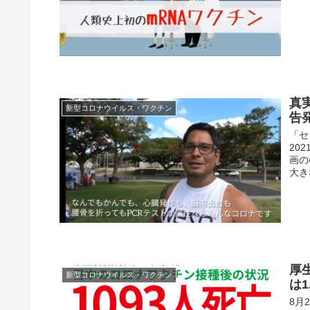
真
新型コロナウイルス・ワクチン
告
「セ
20
画の
大き
厚
新型コロナウイルス・ワクチン
は1
8月