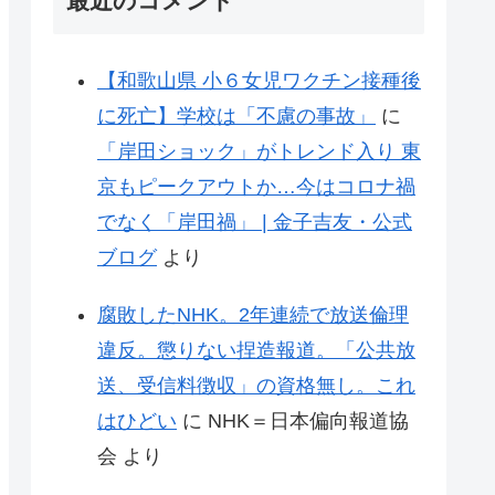
最近のコメント
【和歌山県 小６女児ワクチン接種後
に死亡】学校は「不慮の事故」
に
「岸田ショック」がトレンド入り 東
京もピークアウトか…今はコロナ禍
でなく「岸田禍」 | 金子吉友・公式
ブログ
より
腐敗したNHK。2年連続で放送倫理
違反。懲りない捏造報道。「公共放
送、受信料徴収」の資格無し。これ
はひどい
に
NHK＝日本偏向報道協
会
より