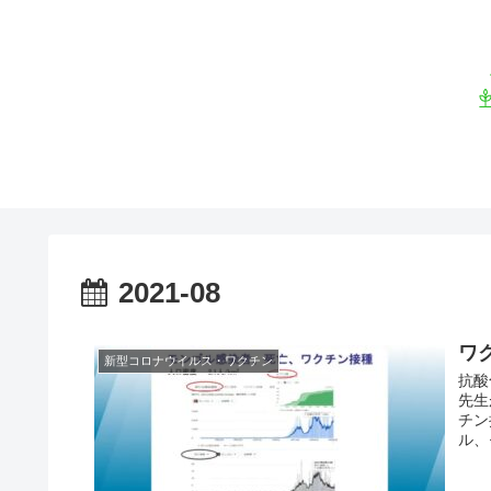
2021-08
ワ
新型コロナウイルス・ワクチン
抗酸
先生
チン
ル、