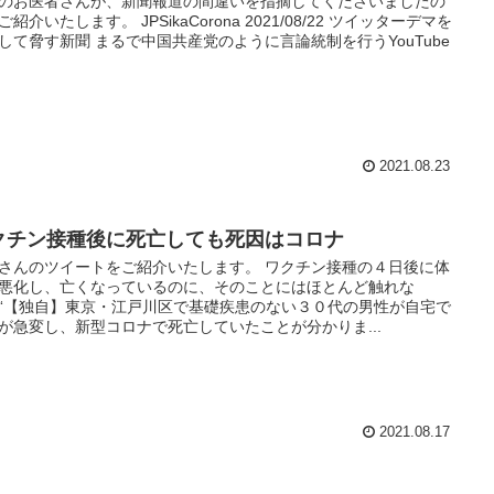
のお医者さんが、新聞報道の間違いを指摘してくださいましたの
ご紹介いたします。 JPSikaCorona 2021/08/22 ツイッターデマを
して脅す新聞 まるで中国共産党のように言論統制を行うYouTube
2021.08.23
クチン接種後に死亡しても死因はコロナ
さんのツイートをご紹介いたします。 ワクチン接種の４日後に体
悪化し、亡くなっているのに、そのことにはほとんど触れな
“【独自】東京・江戸川区で基礎疾患のない３０代の男性が自宅で
が急変し、新型コロナで死亡していたことが分かりま...
2021.08.17