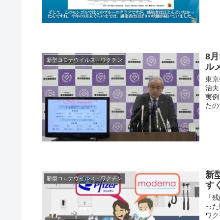
8
新型コロナウイルス・ワクチン
ル
東京
治夫
実例
たの
新
新型コロナウイルス・ワクチン
す
「残
った
ワク