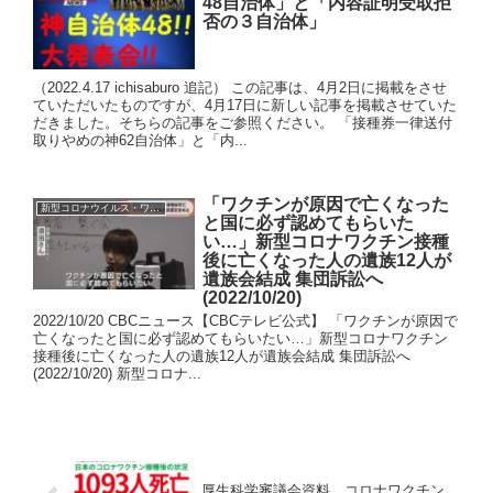
48自治体」と「内容証明受取拒
否の３自治体」
（2022.4.17 ichisaburo 追記） この記事は、4月2日に掲載をさせ
ていただいたものですが、4月17日に新しい記事を掲載させていた
だきました。そちらの記事をご参照ください。 「接種券一律送付
取りやめの神62自治体」と「内...
「ワクチンが原因で亡くなった
新型コロナウイルス・ワクチン
と国に必ず認めてもらいた
い…」新型コロナワクチン接種
後に亡くなった人の遺族12人が
遺族会結成 集団訴訟へ
(2022/10/20)
2022/10/20 CBCニュース【CBCテレビ公式】 「ワクチンが原因で
亡くなったと国に必ず認めてもらいたい…」新型コロナワクチン
接種後に亡くなった人の遺族12人が遺族会結成 集団訴訟へ
(2022/10/20) 新型コロナ...
厚生科学審議会資料 コロナワクチン