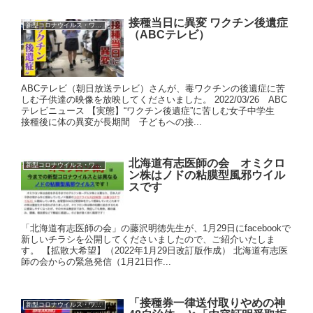
接種当日に異変 ワクチン後遺症
新型コロナウイルス・ワクチン
（ABCテレビ）
ABCテレビ（朝日放送テレビ）さんが、毒ワクチンの後遺症に苦
しむ子供達の映像を放映してくださいました。 2022/03/26 ABC
テレビニュース 【実態】“ワクチン後遺症”に苦しむ女子中学生
接種後に体の異変が長期間 子どもへの接...
北海道有志医師の会 オミクロ
新型コロナウイルス・ワクチン
ン株はノドの粘膜型風邪ウイル
スです
「北海道有志医師の会」の藤沢明徳先生が、1月29日にfacebookで
新しいチラシを公開してくださいましたので、ご紹介いたしま
す。 【拡散大希望】（2022年1月29日改訂版作成） 北海道有志医
師の会からの緊急発信（1月21日作...
「接種券一律送付取りやめの神
新型コロナウイルス・ワクチン