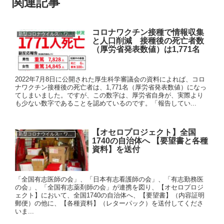
関連記事
コロナワクチン接種で情報収集
新型コロナウイルス・ワクチン
と人口削減 接種後の死亡者数
（厚労省発表数値）は1,771名
2022年7月8日に公開された厚生科学審議会の資料によれば、コロ
ナワクチン接種後の死亡者は、1,771名（厚労省発表数値）になっ
てしまいました。ですが、この数字は、厚労省自身が、実際より
も少ない数字であることを認めているのです。「報告してい...
【オセロプロジェクト】全国
新型コロナウイルス・ワクチン
1740の自治体へ 【要望書と各種
資料】を送付
「全国有志医師の会」、「日本有志看護師の会」、「有志勤務医
の会」、「全国有志薬剤師の会」が連携を図り、【オセロプロジ
ェクト】において、全国1740の自治体へ、【要望書】（内容証明
郵便）の他に、【各種資料】（レターパック）を送付してくださ
いま...