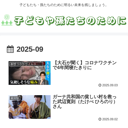
子どもたち・孫たちのために明るい未来を残しましょう。
2025-09
【大石が聞く】コロナワクチン
新型コロナウイルス・ワクチン
で4年間寝たきりに
2025.09.03
ガーナ共和国の貧しい村を救っ
未分類
た武辺寛則（たけべ ひろのり）
さん
2025.09.02