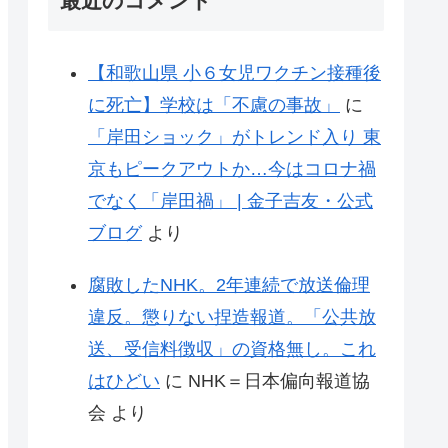
最近のコメント
【和歌山県 小６女児ワクチン接種後
に死亡】学校は「不慮の事故」
に
「岸田ショック」がトレンド入り 東
京もピークアウトか…今はコロナ禍
でなく「岸田禍」 | 金子吉友・公式
ブログ
より
腐敗したNHK。2年連続で放送倫理
違反。懲りない捏造報道。「公共放
送、受信料徴収」の資格無し。これ
はひどい
に
NHK＝日本偏向報道協
会
より