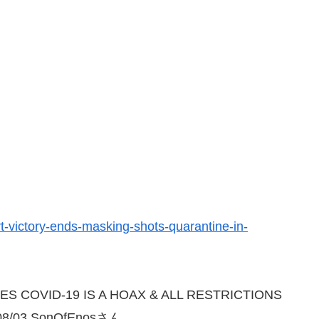
t-victory-ends-masking-shots-quarantine-in-
S COVID-19 IS A HOAX & ALL RESTRICTIONS
8/03 SonOfEnosさん