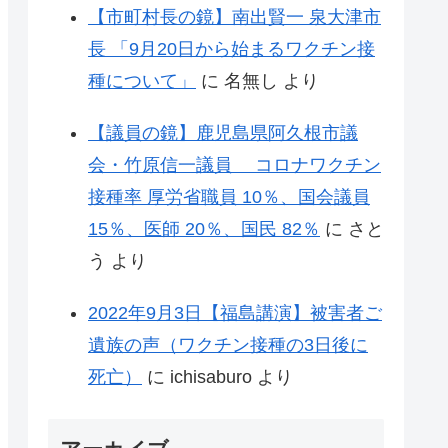
【市町村長の鏡】南出賢一 泉大津市
長 「9月20日から始まるワクチン接
種について」
に
名無し
より
【議員の鏡】鹿児島県阿久根市議
会・竹原信一議員 コロナワクチン
接種率 厚労省職員 10％、国会議員
15％、医師 20％、国民 82％
に
さと
う
より
2022年9月3日【福島講演】被害者ご
遺族の声（ワクチン接種の3日後に
死亡）
に
ichisaburo
より