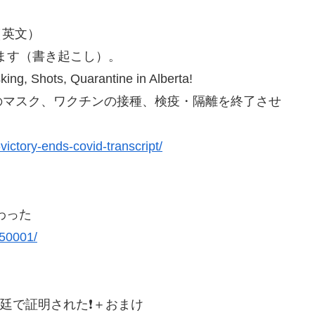
pt)（英文）
せます（書き起こし）。
g, Shots, Quarantine in Alberta!
マスク、ワクチンの接種、検疫・隔離を終了させ
victory-ends-covid-transcript/
終わった
050001/
廷で証明された❗️＋おまけ