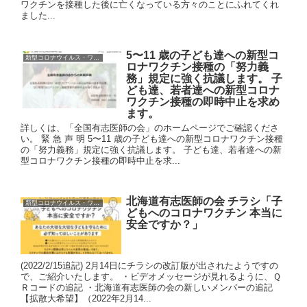
ワクチンを接種した後に亡くなっている方々のことにふれてくれ
ました...
5〜11 歳の子ども達への新型コ
新型コロナウイルス・ワクチン
ロナワクチン接種の「努力義
務」規定に強く抗議します。 子
ども達、若者達への新型コロナ
ワクチン接種の即時中止を求め
ます。
詳しくは、「全国有志医師の会」のホームページでご確認くださ
い。 緊 急 声 明 5〜11 歳の子ども達への新型コロナワクチン接種
の「努力義務」規定に強く抗議します。 子ども達、若者達への新
型コロナワクチン接種の即時中止を求...
北海道有志医師の会 チラシ「子
新型コロナウイルス・ワクチン
どもへのコロナワクチン 本当に
安全ですか？」
(2022/2/15追記) 2月14日にチラシの改訂版が出されたようですの
で、ご紹介いたします。 ・ビデオメッセージが見れるように、Ｑ
Ｒコードの追記 ・北海道有志医師の会の新しいメンバーの追記
【拡散大希望】（2022年2月14...