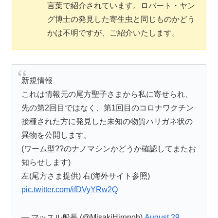
言葉で紹介されています。ロバート・ヤン
グ博士の発見した寄生虫と同じものかどう
かは不明ですが、ご紹介いたします。
新規情報
これは情報元の尾方聖子さまから私に寄せられ、
先の第2回目ではなく、第1回目のコロナワクチン
接種された方に発見した未知の物質ハリガネ状の
異物を公開します。
(ワーム型??のナノマシンかどうか確認してまたお
知らせします)
左(尾方さま提供) 右(海外サイト参照)
pic.twitter.com/ifDVyYRw2Q
— マッスル船長 (@MisakiHironob)
August 29,