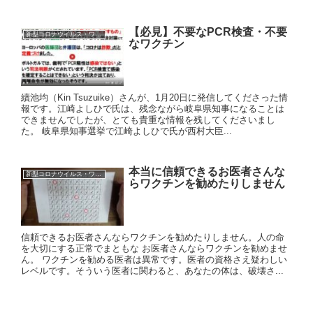
【必見】不要なPCR検査・不要
新型コロナウイルス・ワクチン
なワクチン
續池均（Kin Tsuzuike）さんが、1月20日に発信してくださった情
報です。江崎よしひで氏は、残念ながら岐阜県知事になることは
できませんでしたが、とても貴重な情報を残してくださいまし
た。 岐阜県知事選挙で江崎よしひで氏が西村大臣...
本当に信頼できるお医者さんな
新型コロナウイルス・ワクチン
らワクチンを勧めたりしません
信頼できるお医者さんならワクチンを勧めたりしません。人の命
を大切にする正常でまともな お医者さんならワクチンを勧めませ
ん。 ワクチンを勧める医者は異常です。医者の資格さえ疑わしい
レベルです。そういう医者に関わると、あなたの体は、破壊さ...