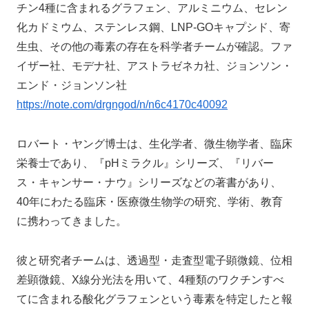
チン4種に含まれるグラフェン、アルミニウム、セレン
化カドミウム、ステンレス鋼、LNP-GOキャプシド、寄
生虫、その他の毒素の存在を科学者チームが確認。ファ
イザー社、モデナ社、アストラゼネカ社、ジョンソン・
エンド・ジョンソン社
https://note.com/drgngod/n/n6c4170c40092
ロバート・ヤング博士は、生化学者、微生物学者、臨床
栄養士であり、『pHミラクル』シリーズ、『リバー
ス・キャンサー・ナウ』シリーズなどの著書があり、
40年にわたる臨床・医療微生物学の研究、学術、教育
に携わってきました。
彼と研究者チームは、透過型・走査型電子顕微鏡、位相
差顕微鏡、X線分光法を用いて、4種類のワクチンすべ
てに含まれる酸化グラフェンという毒素を特定したと報