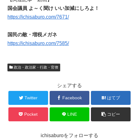
国会議員 よ～く聞け いい加減にしろよ！
https://ichisaburo.com/7671/
国民の敵・増税メガネ
https://ichisaburo.com/7585/
政治・政治家・行政・官僚
シェアする
Twitter
Facebook
はてブ
Pocket
LINE
コピー
ichisaburoをフォローする