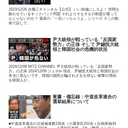
2023/12/26 吉幾三チャンネル【公式】 いい加減にしろよ！ 世間を
賑わせているキックバック問題 それよりそもそもの制度が腐って
んじゃないのか？ 最新の「一言いっちゃうよ」シリーズ ※この動
画で話して...
尹大統領が戦っている「反国家
政治・政治家・行政・官僚
勢力」の正体 そして 尹錫悦大統
領と韓国社会の危機的状況
2024/12/08 MITZ CHANNEL 尹大統領が戦っている「反国家勢
力」の正体 2024/12/09 ジェホtv 現在、尹錫悦大統領と韓国社会が
本当に危ないです、韓国の国民が騙されざるを得ない衝撃の理由
を韓国人が...
覚書・備忘録：中道改革連合の
政治・政治家・行政・官僚
選挙結果について
■中道改革連合の立候補者数236名（小選挙区202名＋比例単独34