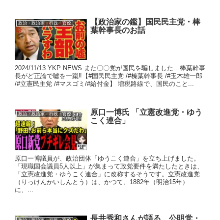
【政治家の鑑】国民民主党・棒
政治・政治家・行政・官僚
葉幹事長のお話
2024/11/13 YKP NEWS また〇〇党が国民を騙しました…棒葉幹事
長がど正論で嘘を一蹴‼︎【#国民民主党 /#榛葉幹事長 /#玉木雄一郎
/#立憲民主党 /#マスゴミ/#給付金】 増税路線で、国民のこと...
原口一博氏 「立憲改進党・ゆう
政治・政治家・行政・官僚
こく連合」
原口一博議員が、政治団体「ゆうこく連合」を立ち上げました。
「現職国会議員5人以上」が集まって政党要件を満たしたときは、
「立憲改進党・ゆうこく連合」に改称するそうです。立憲改進党
（りっけんかいしんとう）は、かつて、1882年（明治15年）
に、...
長井秀和さんが語る、公明党・
政治・政治家・行政・官僚