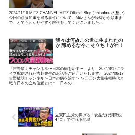
2024/11/18 MITZ CHANNEL MITZ Official Blog (ichisaburoの想い)
今回の斎藤知事を巡る事件について、Mitzさんが経緯から顛末ま
で、とてもわかりやすく解説をしてくださいました...
我々は何故この世に生まれたの
政治・政治家・行政・官僚
か 諦めるな今こそ立ち上がれ！
「吉野敏明チャンネル〜日本の病を治す〜」より、2024/8/17にラ
イブ配信された吉野先生のお話をご紹介いたします。 2024/08/17
吉野敏明チャンネル〜日本の病を治す〜 ワ〇〇ン大量接種時代と
戦う日本の立ち位置とは？ 日本の...
立憲民主党の掲げる「食品だけ消費税
ゼロ」で訪れる地獄