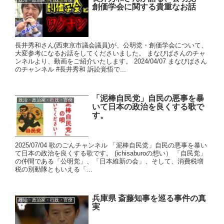
創価学会に関する貴重なお話
長井秀和さん(西東京市議会議員)が、公明党・創価学会について、
大変参考になるお話をしてくださいました。 まなびばさんのチャ
ンネルより、動画をご紹介いたします。 2024/04/07 まなびばさん
のチャンネル #長井秀和 訴訟覚悟で...
「泥棒自民党」自民の悪事を暴
政治・政治家・行政・官僚
いて日本の政治を良くする歌で
す。
2025/07/04 歌のごんチャンネル 「泥棒自民党」自民の悪事を暴い
て日本の政治を良くする歌です。 (ichisaburoの想い） 「自民党」
の仲間である「公明党」、「日本維新の会」、そして、消費税増
税の別動隊ともいえる「...
兵庫県 斎藤知事を巡る事件の真
政治・政治家・行政・官僚
実