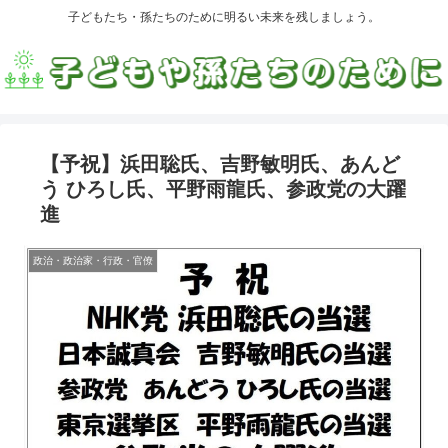
子どもたち・孫たちのために明るい未来を残しましょう。
【予祝】浜田聡氏、吉野敏明氏、あんど
う ひろし氏、平野雨龍氏、参政党の大躍
進
政治・政治家・行政・官僚