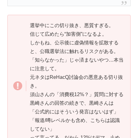
選挙中にこの切り抜き、悪質すぎる。
信じて広めたら“加害側”になるよ。
しかもね、公示後に虚偽情報を拡散する
と、公職選挙法に触れるリスクがある。
「知らなかった」じゃ済まないやつ…本当
に注意して。
元ネタはReHacQ討論会の悪意ある切り抜
き。
須山さんの「消費税12%？」質問に対する
黒崎さんの回答の続きで、黒崎さんは
「公式的にはそういう発言はないはず」
「報道/噂レベルかも含め、こちらは認識
してない」
って言ってる。だから 12%はデマ。止め