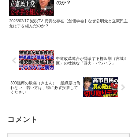
のか？
2026/02/17 減税TV 異質な存在【創価学会】なぜ公明党と立憲民主
党は手を組んだのか？
中道改革連合が隠蔽する柳沢剛（宮城3
区）の壮絶な「暴力・パワハラ」
300議席の欺瞞（ぎまん） 組織票は侮
れない 若い方は、特に必ず投票して
ください
コメント