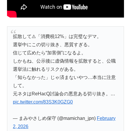
拡散して⚠️「消費税12%」は完璧なデマ。
選挙中にこの切り抜き、悪質すぎる。
信じて広めたら“加害側”になるよ。
しかもね、公示後に虚偽情報を拡散すると、公職
選挙法に触れるリスクがある。
「知らなかった」じゃ済まないやつ…本当に注意
して。
元ネタはReHacQ討論会の悪意ある切り抜き。…
pic.twitter.com/83S3K0GZG0
— まみやさしめ保守 (@mamichan_jpn)
February
2, 2026