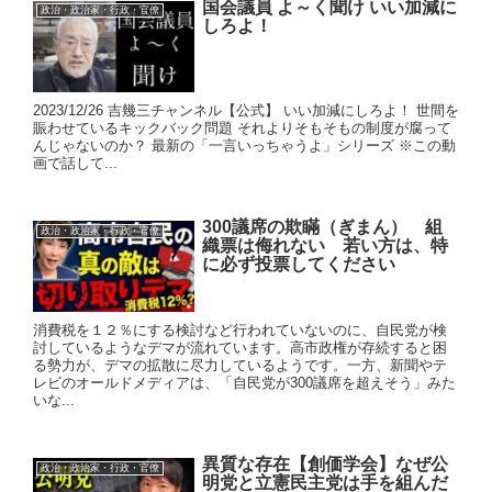
国会議員 よ～く聞け いい加減に
政治・政治家・行政・官僚
しろよ！
2023/12/26 吉幾三チャンネル【公式】 いい加減にしろよ！ 世間を
賑わせているキックバック問題 それよりそもそもの制度が腐って
んじゃないのか？ 最新の「一言いっちゃうよ」シリーズ ※この動
画で話して...
300議席の欺瞞（ぎまん） 組
政治・政治家・行政・官僚
織票は侮れない 若い方は、特
に必ず投票してください
消費税を１２％にする検討など行われていないのに、自民党が検
討しているようなデマが流れています。高市政権が存続すると困
る勢力が、デマの拡散に尽力しているようです。一方、新聞やテ
レビのオールドメディアは、「自民党が300議席を超えそう」みた
いな...
異質な存在【創価学会】なぜ公
政治・政治家・行政・官僚
明党と立憲民主党は手を組んだ