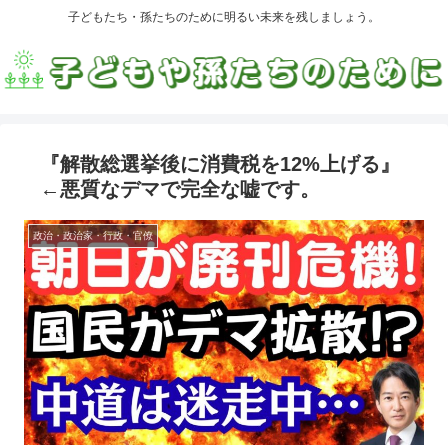
子どもたち・孫たちのために明るい未来を残しましょう。
『解散総選挙後に消費税を12%上げる』
←悪質なデマで完全な嘘です。
政治・政治家・行政・官僚