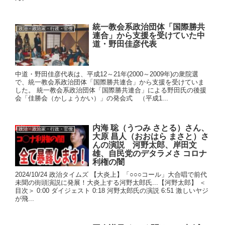
統一教会系政治団体「国際勝共
政治・政治家・行政・官僚
連合」から支援を受けていた中
道・野田佳彦代表
中道・野田佳彦代表は、平成12～21年(2000～2009年)の衆院選
で、統一教会系政治団体「国際勝共連合」から支援を受けていま
した。 統一教会系政治団体「国際勝共連合」による野田氏の後援
会「佳勝会（かしょうかい）」の発会式 （平成1...
内海 聡（うつみ さとる）さん、
政治・政治家・行政・官僚
大原 昌人（おおはら まさと）さ
んの演説 河野太郎、岸田文
雄、自民党のデタラメさ コロナ
利権の闇
2024/10/24 政治タイムズ 【大炎上】「○○○コール」大合唱で前代
未聞の街頭演説に発展！大炎上する河野太郎氏...【河野太郎】 ＜
目次＞ 0:00 ダイジェスト 0:18 河野太郎氏の演説 6:51 激しいヤジ
が飛...