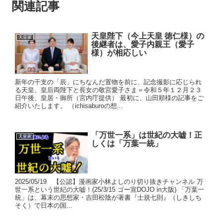
関連記事
天皇陛下（今上天皇 徳仁様）の
天皇家
後継者は、愛子内親王（愛子
様）が相応しい
新年の干支の「辰」にちなんだ置物を前に、記念撮影に応じられ
る天皇、皇后両陛下と長女の敬宮愛子さま＝令和５年１２月２３
日午後、皇居・御所（宮内庁提供） 最初に、山田順様の記事をご
紹介いたします。 （ichisaburoの想...
「万世一系」は世紀の大嘘！正
天皇家
しくは「万葉一統」
2025/05/19 【公認】漫画家小林よしのり切り抜きチャンネル 万
世一系という世紀の大嘘！(25/3/15 ゴー宣DOJO in大阪) 「万葉一
統」は、幕末の思想家・吉田松陰が著書『士規七則』（しきしち
そく）で日本の国...