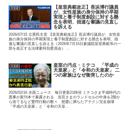
【皇室典範改正】長浜博行議員
天皇家
が、女性皇族の身分保持の早期
実現と養子制度創設に対する懸
念を表明、拙速な審議の見直し
を訴える
2026/07/15 立憲民主党 【皇室典範改正】長浜博行議員が、女性皇
族の身分保持の早期実現と養子制度創設に対する懸念を表明、拙
速な審議の見直しを訴える（2026年7月15日参議院皇室典範等の一
部を改正する法律案特別委員会） ...
皇室の汚点・ミテコ 「平成の
天皇家
天皇家」と「令和の天皇家」 二
つの家族はなぜ衝突したのか
2026/02/16 水面ニュース 毎日更新21時頃 ミテコさま平成時代の
悪事が新刊本で暴露される 浩宮さまのランドセルの中身を2階か
ら捨てるなど驚愕行動の数々 慈愛に満ちたアテクシ完全崩壊
「平成の天皇家」と「令和の天皇...