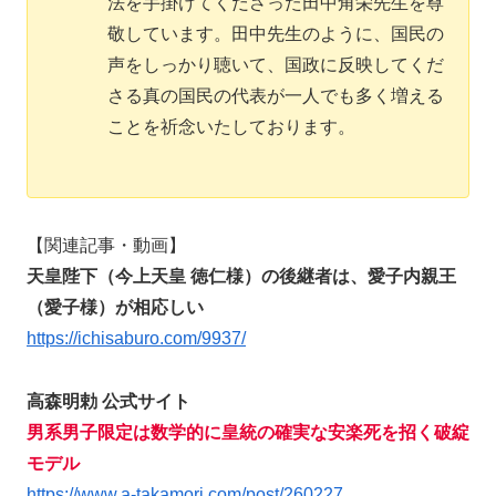
法を手掛けてくださった田中角栄先生を尊
敬しています。田中先生のように、国民の
声をしっかり聴いて、国政に反映してくだ
さる真の国民の代表が一人でも多く増える
ことを祈念いたしております。
【関連記事・動画】
天皇陛下（今上天皇 徳仁様）の後継者は、愛子内親王
（愛子様）が相応しい
https://ichisaburo.com/9937/
高森明勅 公式サイト
男系男子限定は数学的に皇統の確実な安楽死を招く破綻
モデル
https://www.a-takamori.com/post/260227