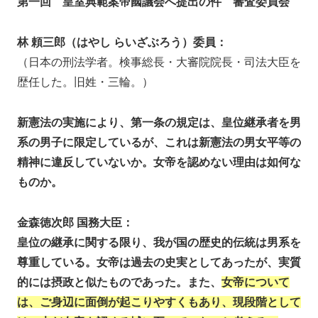
第一回 皇室典範案帝國議会へ提出の件 審査委員会
林 頼三郎（はやし らいざぶろう）委員：
（日本の刑法学者。検事総長・大審院院長・司法大臣を
歴任した。旧姓・三輪。）
新憲法の実施により、第一条の規定は、皇位継承者を男
系の男子に限定しているが、これは新憲法の男女平等の
精神に違反していないか。女帝を認めない理由は如何な
ものか。
金森徳次郎 国務大臣：
皇位の継承に関する限り、我が国の歴史的伝統は男系を
尊重している。女帝は過去の史実としてあったが、実質
的には摂政と似たものであった。また、
女帝について
は、ご身辺に面倒が起こりやすくもあり、現段階として