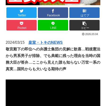
Twitter
Facebook
はてブ
Pocket
LINE
コピー
2026.03.04
2024/03/15
皇室・トキのNEWS
敬宮殿下の即位への弁護士集団の見解に歓喜…戦後憲法
から男系男子が排除、でも典範に残った理由を当時の国
務大臣が答弁…ここから見えた誰も知らない万世一系の
真実…国民からも大いなる期待の声