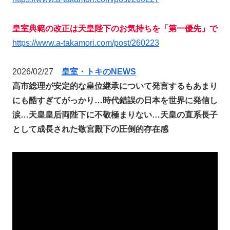
皇室典範の改正は天皇陛下のお気持ちを「第一優先」で
https://www.a-takamori.com/post/260223
2026/02/27
皇室・トキのNEWS
高市総理が安定的な皇位継承について発言するもあまり
にも酷すぎてがっかり…時代錯誤の日本を世界に発信し
涙…天皇皇后両陛下に不敬極まりない…天皇の直系長子
として成長された敬宮殿下の圧倒的存在感