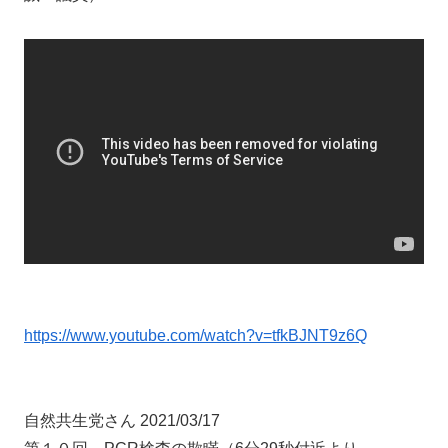
https://www.youtube.com/watch?v=tfkBJNT9z6Q
自然共生党さん 2021/03/17