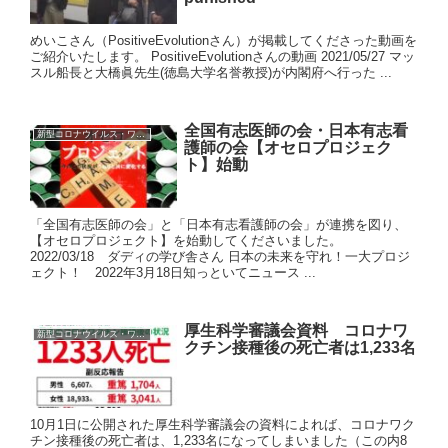
めいこさん（PositiveEvolutionさん）が掲載してくださった動画を
ご紹介いたします。 PositiveEvolutionさんの動画 2021/05/27 マッ
スル船長と大橋眞先生(徳島大学名誉教授)が内閣府へ行った ...
全国有志医師の会・日本有志看
新型コロナウイルス・ワクチン
護師の会【オセロプロジェク
ト】始動
「全国有志医師の会」と「日本有志看護師の会」が連携を図り、
【オセロプロジェクト】を始動してくださいました。
2022/03/18 ダディの学び舎さん 日本の未来を守れ！一大プロジ
ェクト！ 2022年3月18日知っといてニュース ...
厚生科学審議会資料 コロナワ
新型コロナウイルス・ワクチン
クチン接種後の死亡者は1,233名
10月1日に公開された厚生科学審議会の資料によれば、コロナワク
チン接種後の死亡者は、1,233名になってしまいました（この内8