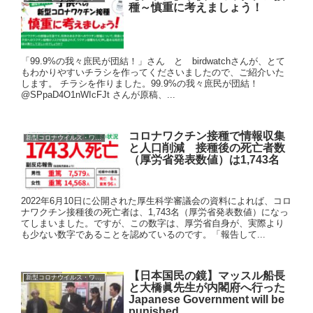
種～慎重に考えましょう！
「99.9%の我々庶民が団結！」さん と birdwatchさんが、とて
もわかりやすいチラシを作ってくださいましたので、ご紹介いた
します。 チラシを作りました。99.9%の我々庶民が団結！
@SPpaD4O1nWIcFJt さんが原稿、...
コロナワクチン接種で情報収集
新型コロナウイルス・ワクチン
と人口削減 接種後の死亡者数
（厚労省発表数値）は1,743名
2022年6月10日に公開された厚生科学審議会の資料によれば、コロ
ナワクチン接種後の死亡者は、1,743名（厚労省発表数値）になっ
てしまいました。ですが、この数字は、厚労省自身が、実際より
も少ない数字であることを認めているのです。「報告して...
【日本国民の鏡】マッスル船長
新型コロナウイルス・ワクチン
と大橋眞先生が内閣府へ行った
Japanese Government will be
punished