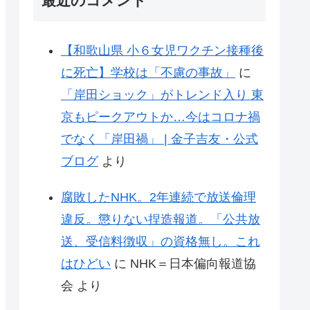
最近のコメント
【和歌山県 小６女児ワクチン接種後
に死亡】学校は「不慮の事故」
に
「岸田ショック」がトレンド入り 東
京もピークアウトか…今はコロナ禍
でなく「岸田禍」 | 金子吉友・公式
ブログ
より
腐敗したNHK。2年連続で放送倫理
違反。懲りない捏造報道。「公共放
送、受信料徴収」の資格無し。これ
はひどい
に
NHK＝日本偏向報道協
会
より