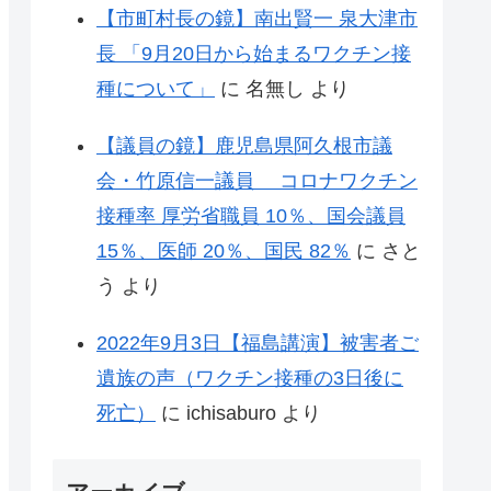
【市町村長の鏡】南出賢一 泉大津市
長 「9月20日から始まるワクチン接
種について」
に
名無し
より
【議員の鏡】鹿児島県阿久根市議
会・竹原信一議員 コロナワクチン
接種率 厚労省職員 10％、国会議員
15％、医師 20％、国民 82％
に
さと
う
より
2022年9月3日【福島講演】被害者ご
遺族の声（ワクチン接種の3日後に
死亡）
に
ichisaburo
より