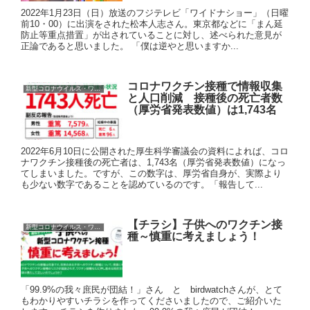
2022年1月23日（日）放送のフジテレビ「ワイドナショー」（日曜
前10・00）に出演をされた松本人志さん。東京都などに「まん延
防止等重点措置」が出されていることに対し、述べられた意見が
正論であると思いました。 「僕は逆やと思いますか...
コロナワクチン接種で情報収集
新型コロナウイルス・ワクチン
と人口削減 接種後の死亡者数
（厚労省発表数値）は1,743名
2022年6月10日に公開された厚生科学審議会の資料によれば、コロ
ナワクチン接種後の死亡者は、1,743名（厚労省発表数値）になっ
てしまいました。ですが、この数字は、厚労省自身が、実際より
も少ない数字であることを認めているのです。「報告して...
【チラシ】子供へのワクチン接
新型コロナウイルス・ワクチン
種～慎重に考えましょう！
「99.9%の我々庶民が団結！」さん と birdwatchさんが、とて
もわかりやすいチラシを作ってくださいましたので、ご紹介いた