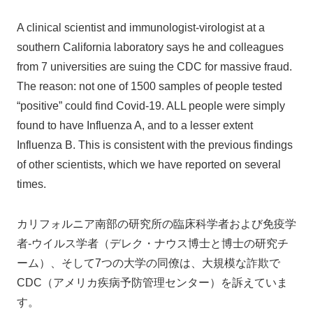
A clinical scientist and immunologist-virologist at a
southern California laboratory says he and colleagues
from 7 universities are suing the CDC for massive fraud.
The reason: not one of 1500 samples of people tested
“positive” could find Covid-19. ALL people were simply
found to have Influenza A, and to a lesser extent
Influenza B. This is consistent with the previous findings
of other scientists, which we have reported on several
times.
カリフォルニア南部の研究所の臨床科学者および免疫学
者-ウイルス学者（デレク・ナウス博士と博士の研究チ
ーム）、そして7つの大学の同僚は、大規模な詐欺で
CDC（アメリカ疾病予防管理センター）を訴えていま
す。