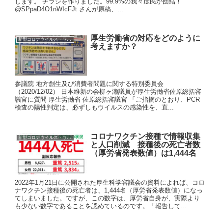
します。 チラシを作りました。99.9%の我々庶民が団結！
@SPpaD4O1nWIcFJt さんが原稿、...
厚生労働省の対応をどのように
新型コロナウイルス・ワクチン
考えますか？
参議院 地方創生及び消費者問題に関する特別委員会
（2020/12/02） 日本維新の会柳ヶ瀬議員が厚生労働省佐原総括審
議官に質問 厚生労働省 佐原総括審議官 「ご指摘のとおり、PCR
検査の陽性判定は、必ずしもウイルスの感染性を、直...
コロナワクチン接種で情報収集
新型コロナウイルス・ワクチン
と人口削減 接種後の死亡者数
（厚労省発表数値）は1,444名
2022年1月21日に公開された厚生科学審議会の資料によれば、コロ
ナワクチン接種後の死亡者は、1,444名（厚労省発表数値）になっ
てしまいました。ですが、この数字は、厚労省自身が、実際より
も少ない数字であることを認めているのです。「報告して...