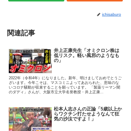
ichisaburo
関連記事
井上正康先生「オミクロン株は
新型コロナウイルス・ワクチン
低リスク。軽い風邪のようなも
の」
2022年（令和4年）になりました。新年、明けましておめでとうご
ざいます。今年こそは、マスコミニよってあおられた、意味のな
いコロナ騒動が収束することを願っています。 「製薬リーマン闇
のダディ」さんが、大阪市立大学名誉教授・井上正康...
松本人志さんの正論「5歳以上か
新型コロナウイルス・ワクチン
らワクチン打たせようなんて狂
気の沙汰ですよ！」