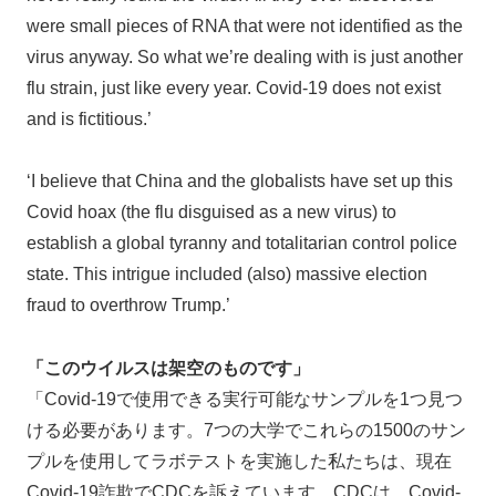
were small pieces of RNA that were not identified as the
virus anyway. So what we’re dealing with is just another
flu strain, just like every year. Covid-19 does not exist
and is fictitious.’
‘I believe that China and the globalists have set up this
Covid hoax (the flu disguised as a new virus) to
establish a global tyranny and totalitarian control police
state. This intrigue included (also) massive election
fraud to overthrow Trump.’
「このウイルスは架空のものです」
「Covid-19で使用できる実行可能なサンプルを1つ見つ
ける必要があります。7つの大学でこれらの1500のサン
プルを使用してラボテストを実施した私たちは、現在
Covid-19詐欺でCDCを訴えています。CDCは、Covid-