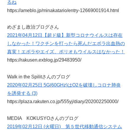
るね
https://ameblo.jp/minakatario/entry-12669001914.html
めざまし政治ブログさん
2021年04月12日【超ド級】新型コロナウイルスは存在
しなかった！ワクチンを打ったら死んだエボラ出血熱の
真実！エボラやエイズ、ポリオもウイルスはなかった！
https://rakusen.exblog.jp/29483950/
Walk in the Spilitさんのブログ
2020年02月25日 5G(60GHz)はO2を破壊しコロナ肺炎
を誘発する (3)
https://plaza.rakuten.co.jp/555yj/diary/202002250000/
MEDIA KOKUSYOさんのブログ
2019年02月12日 (火曜日) 第５世代移動通信システム