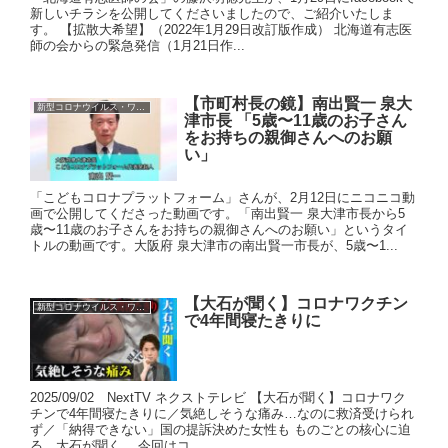
新しいチラシを公開してくださいましたので、ご紹介いたしま
す。 【拡散大希望】（2022年1月29日改訂版作成） 北海道有志医
師の会からの緊急発信（1月21日作...
【市町村長の鏡】南出賢一 泉大
新型コロナウイルス・ワクチン
津市長 「5歳〜11歳のお子さん
をお持ちの親御さんへのお願
い」
「こどもコロナプラットフォーム」さんが、2月12日にニコニコ動
画で公開してくださった動画です。「南出賢一 泉大津市長から5
歳〜11歳のお子さんをお持ちの親御さんへのお願い」というタイ
トルの動画です。大阪府 泉大津市の南出賢一市長が、5歳〜1...
【大石が聞く】コロナワクチン
新型コロナウイルス・ワクチン
で4年間寝たきりに
2025/09/02 NextTV ネクストテレビ 【大石が聞く】コロナワク
チンで4年間寝たきりに／気絶しそうな痛み…なのに救済受けられ
ず／「納得できない」国の提訴決めた女性も ものごとの核心に迫
る、大石が聞く。 今回はコ...