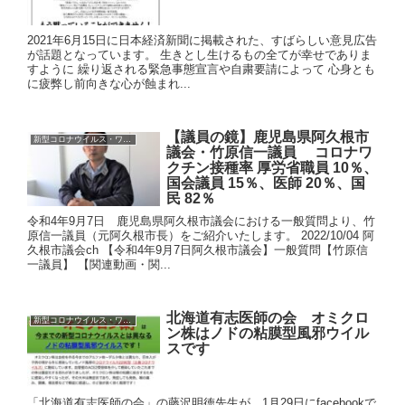
2021年6月15日に日本経済新聞に掲載された、すばらしい意見広告
が話題となっています。 生きとし生けるもの全てが幸せでありま
すように 繰り返される緊急事態宣言や自粛要請によって 心身とも
に疲弊し前向きな心が蝕まれ...
【議員の鏡】鹿児島県阿久根市
新型コロナウイルス・ワクチン
議会・竹原信一議員 コロナワ
クチン接種率 厚労省職員 10％、
国会議員 15％、医師 20％、国
民 82％
令和4年9月7日 鹿児島県阿久根市議会における一般質問より、竹
原信一議員（元阿久根市長）をご紹介いたします。 2022/10/04 阿
久根市議会ch 【令和4年9月7日阿久根市議会】一般質問【竹原信
一議員】 【関連動画・関...
北海道有志医師の会 オミクロ
新型コロナウイルス・ワクチン
ン株はノドの粘膜型風邪ウイル
スです
「北海道有志医師の会」の藤沢明徳先生が、1月29日にfacebookで