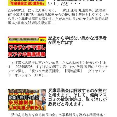
い！」だと・・・
2024/09/11 にっぽんを守ろう。 【9/11 速報 丸山知事】総理候
補"小泉進次郎"氏へ島根県知事からの鋭い喝！解雇をしやすくした
ら良い？非正規雇用を増やすことが本当に良いのか？#自民党総裁
選 #小泉進次郎 #島根県知事 ...
歴史から学ばない愚かな指導者
政治・政治家・行政・官僚
が国を亡ぼす
「すずぽんの勝手に言いたい放題」さんの動画をご紹介いたしま
す。 2024/05/03 すずぽんの勝手に言いたい放題 政府の「ワクチ
ンデマ潰し」「反ワクの徹底排除」 【関連記事】 ダイヤモン
ド・オンライン（DOL）...
兵庫県議会は解散するのが筋だ
政治・政治家・行政・官僚
と考えます。そして、偏向マス
ゴミの放送免許は、取り消しが
必要だと考えます。
「活力ある地方を創る首長の会」の事務総長を務める樋渡啓祐・