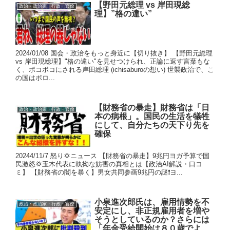
【野田元総理 vs 岸田現総
政治・政治家・行政・官僚
理】”格の違い”
2024/01/08 国会・政治をもっと身近に【切り抜き】 【野田元総理
vs 岸田現総理】"格の違い"を見せつけられ、正論に返す言葉もな
く、ボコボコにされる岸田総理 (ichisaburoの想い) 世襲政治で、こ
の国はボロ...
【財務省の暴走】財務省は「日
政治・政治家・行政・官僚
本の病根」。国民の生活を犠牲
にして、自分たちの天下り先を
確保
20244/11/7 怒り💢ニュース 【財務省の暴走】9兆円ヨガ予算で国
民激怒💢玉木代表に執拗な妨害の真相とは【政治AI解説・口コ
ミ】 【財務省の闇を暴く】男女共同参画9兆円の謎❗ヨ...
小泉進次郎氏は、雇用情勢を不
政治・政治家・行政・官僚
安定にし、非正規雇用者を増や
そうとしているのか？さらには
「年金受給開始は８０歳でよ