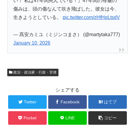
い！ 私は47年間死んでいる！』47年間の尊厳の
傷みは、頭の傷なんて吹き飛ばした。彼女は今、
生きようとしている。
pic.twitter.com/zHfHpLtsdV
— 髙安カミユ（ミジンコまさ） (@martytaka777)
January 10, 2026
政治・政治家・行政・官僚
シェアする
Twitter
Facebook
はてブ
Pocket
LINE
コピー