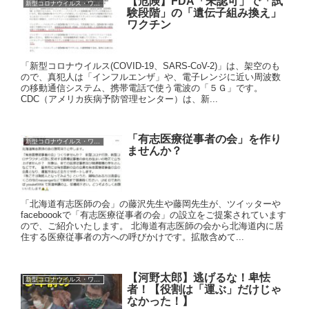
【危険】FDA「未認可」で「試
新型コロナウイルス・ワクチン
験段階」の「遺伝子組み換え」
ワクチン
「新型コロナウイルス(COVID-19、SARS-CoV-2)」は、架空のも
ので、真犯人は「インフルエンザ」や、電子レンジに近い周波数
の移動通信システム、携帯電話で使う電波の「５Ｇ」です。
CDC（アメリカ疾病予防管理センター）は、新...
「有志医療従事者の会」を作り
新型コロナウイルス・ワクチン
ませんか？
「北海道有志医師の会」の藤沢先生や藤岡先生が、ツイッターや
faceboookで「有志医療従事者の会」の設立をご提案されています
ので、ご紹介いたします。 北海道有志医師の会から北海道内に居
住する医療従事者の方への呼びかけです。拡散含めて...
【河野太郎】逃げるな！卑怯
新型コロナウイルス・ワクチン
者！【役割は「運ぶ」だけじゃ
なかった！】