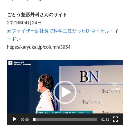
ごとう整形外科さんのサイト
2021年04月24日
元ファイザー副社長で科学主任だったDrマイケル・イ
ードン
https://karyukai.jp/column/3954
動
画
プ
レ
ー
ヤ
ー
00:00
01:31