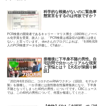
科学的な根拠がないのに緊急事
新型コロナウイルス・ワクチン
態宣言をするのは何故ですか？
PCR検査の開発者であるキャリー・マリス博士（1993年にノーベ
ル化学賞を受賞、故人）は、「PCR検査は感染症の診断には使え
ない」と言っています。 donさんのブログによれば、「9,899,828
人のPCR検査データを評価し、CT値が...
接種後に下半身不随の男性。自
新型コロナウイルス・ワクチン
宅訪問で分かったリアルな現実
と苦悩とは？【大石が深掘り解
説】
「2021年8月15日に、コロナのｍRNAワクチン（1回目、モデルナ
製）を接種し、一か月後には急性散在性脳脊髄炎になり、下半身
不随となってしまった40代の男性」についてです。CBCニュース
では、この40代の男性について、何度か報道してくださ...