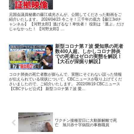
元国会議員秘書の藤江成光さんが、公開してくださった動画をご
紹介いたします。 2024/04/23 今こそ！三千年の底力【藤江3rdチ
ャンネル】 【河野太郎】逃げるな！卑怯者！ 役割は「運ぶ」だけ
じゃなかった！ 【河野太郎】...
新型コロナ第７波 愛知県の死者
新型コロナウイルス・ワクチン
数400人超、しかしコロナ肺炎
での死者はゼロの実態を解説！
【大石が深掘り解説】
コロナ肺炎の死亡者数が膨らんで、実態にそぐわない誤った情報
が伝えられている現状について、CBCニュースが取り上げてくだ
さいましたので、ご紹介いたします。 2022/08/19 CBCニュース
【CBCテレビ公式】 新型コロナ第７波 愛...
ワクチン接種翌日に大動脈解離で死
亡 旭川赤十字病院の事務職員