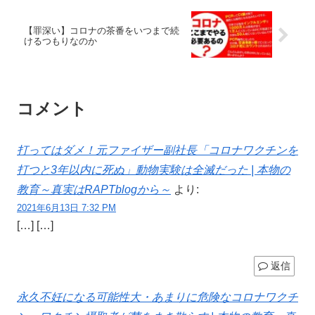
【罪深い】コロナの茶番をいつまで続
けるつもりなのか
コメント
打ってはダメ！元ファイザー副社長「コロナワクチンを
打つと3年以内に死ぬ」動物実験は全滅だった | 本物の
教育～真実はRAPTblogから～
より:
2021年6月13日 7:32 PM
[…] […]
返信
永久不妊になる可能性大・あまりに危険なコロナワクチ