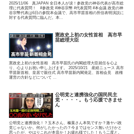
2025/11/06 真JAPAN 全日本人が涙！参政党の神谷代表が高市総
理に代表質問！ #参政党 #神谷宗幣 #代表質問 #本会議 政党の神
谷宗幣代表は6日の参院本会議で、高市早苗首相の所信表明演説に
対する代表質問に臨んだ。本...
憲政史上初の女性首相 高市早
政治・政治家・行政・官僚
苗総理大臣
憲政史上初の女性首相 高市早苗氏の内閣総理大臣就任を心よ
り、心よりお祝い申し上げます。 2025/10/21 産経ニュース 高市
早苗新首相、皇居で親任式 高市早苗新内閣発足、首相会見 政権
運営の方針などについて ...
公明党と連携強化の国民民主
政治・政治家・行政・官僚
党・・・・。もう応援できませ
ん
公明党と連携強化！？玉木さん、榛葉さん本気ですか？激ヤバ政
党じゃないか。何がしたかったの？今まではセンス無いだけかと
思ったが、やはりこれが本音か！お疲れ様でした！もう二度と。