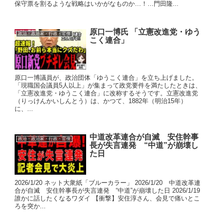
保守票を割るような戦略はいかがなものか…！…門田隆...
原口一博氏 「立憲改進党・ゆう
政治・政治家・行政・官僚
こく連合」
原口一博議員が、政治団体「ゆうこく連合」を立ち上げました。
「現職国会議員5人以上」が集まって政党要件を満たしたときは、
「立憲改進党・ゆうこく連合」に改称するそうです。立憲改進党
（りっけんかいしんとう）は、かつて、1882年（明治15年）
に、...
中道改革連合が自滅 安住幹事
政治・政治家・行政・官僚
長が失言連発 “中道”が崩壊し
た日
2026/1/20 ネット大衆紙「ブルーカラー」 2026/1/20 中道改革連
合が自滅 安住幹事長が失言連発 “中道”が崩壊した日 2026/1/19
誰かに話したくなるワダイ 【衝撃】安住淳さん、会見で痛いとこ
ろを突か...