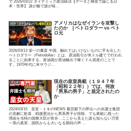
で 2026/03/22 ダイナミック政治経済【データと構造で論じる日
本・世界】 誰が敵で誰が味...
アメリカはなぜイランを攻撃し
戦争・紛争
たのか | ペトロダラー vs ペト
ロ元
2026/03/13 栄一の書斎 中国、触れてはいけないものに手を出した
ペトロダラー（Petrodollar）とは、原油取引が米ドル建てで行われ
ることに由来する、産油国が原油輸出で稼ぐドル資産のことで
す。1970年代に米サウジ...
現在の皇室典範（１９４７年
天皇家
（昭和２２年））では、何故
「男系の男子」と規定されたの
か
2024/03/15 皇室・トキのNEWS 敬宮殿下の即位への弁護士集団
の見解に歓喜…戦後憲法から男系男子が排除、でも典範に残った
理由を当時の国務大臣が答弁…ここから見えた誰も知らない万世
一系の真実…国民からも大いなる期待の声 ...