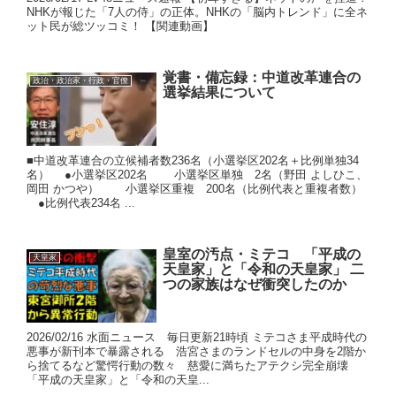
NHKが報じた「7人の侍」の正体。NHKの「脳内トレンド」に全ネ
ット民が総ツッコミ！ 【関連動画】
覚書・備忘録：中道改革連合の
政治・政治家・行政・官僚
選挙結果について
■中道改革連合の立候補者数236名（小選挙区202名＋比例単独34
名） ●小選挙区202名 小選挙区単独 2名（野田 よしひこ、
岡田 かつや） 小選挙区重複 200名（比例代表と重複者数）
●比例代表234名 ...
皇室の汚点・ミテコ 「平成の
天皇家
天皇家」と「令和の天皇家」 二
つの家族はなぜ衝突したのか
2026/02/16 水面ニュース 毎日更新21時頃 ミテコさま平成時代の
悪事が新刊本で暴露される 浩宮さまのランドセルの中身を2階か
ら捨てるなど驚愕行動の数々 慈愛に満ちたアテクシ完全崩壊
「平成の天皇家」と「令和の天皇...