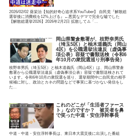
2026/02/02 葵栄治【知的好奇心追求系YouTuber】 自民党『解散総
選挙後に消費税を12%上げる』←悪質なデマで完全な嘘でした
【解散総選挙2026】2026年2月2日 拡散して⚠️「...
岡山県警倉敷署が、枝野幸男氏
政治・政治家・行政・官僚
（埼玉5区）と柚木道義氏（岡山
4区）を公職選挙法違反（虚偽事
項公表）容疑で書類送検（令和6
年10月の衆院選巡り刑事告発）
枝野幸男氏（埼玉5区）と柚木道義氏（岡山4区）は、岡山県警倉
敷署から公職選挙法違反（虚偽事項公表）容疑で書類送検されて
います。令和6年10月の衆院選を巡り、選挙期間中に自民党の相手
候補に対し、政治とカネの問題などで事実に基づかない発信をし
た...
これのどこが「生活者ファース
政治・政治家・行政・官僚
ト」なのですか？ 被災者を鼻
で笑った中道・安住淳幹事長
中道・中道・安住淳幹事長は、東日本大震災後に出演した番組