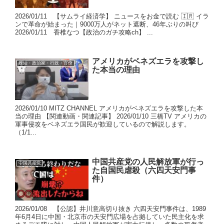
2026/01/11 【サムライ経済学】 ニュースをお金で読む 🇮🇷 イラ
ンで革命が始まった｜9000万人がネット遮断、46年ぶりの叫び
2026/01/11 香椎なつ【政治のガチ攻略ch】 ...
アメリカがベネズエラを攻撃し
政治・政治家・行政・官僚
た本当の理由
2026/01/10 MITZ CHANNEL アメリカがベネズエラを攻撃した本
当の理由 【関連動画・関連記事】 2026/01/10 三橋TV アメリカの
軍事侵攻をベネズエラ国民が歓迎しているので解説します。
（1/1...
中国共産党の人民解放軍が行っ
中国共産党
た自国民虐殺（六四天安門事
件）
2026/01/08 【公認】井川意高切り抜き 六四天安門事件は、1989
年6月4日に中国・北京市の天安門広場を占拠していた民主化を求