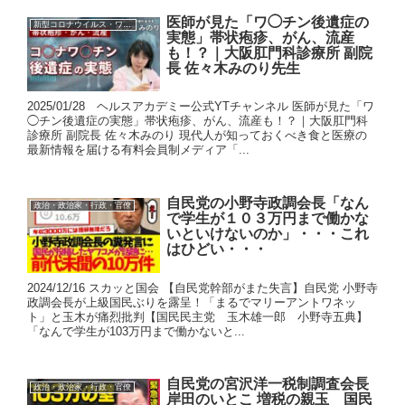
医師が見た「ワ◯チン後遺症の
新型コロナウイルス・ワクチン
実態」帯状疱疹、がん、流産
も！？｜大阪肛門科診療所 副院
長 佐々木みのり先生
2025/01/28 ヘルスアカデミー公式YTチャンネル 医師が見た「ワ
◯チン後遺症の実態」帯状疱疹、がん、流産も！？｜大阪肛門科
診療所 副院長 佐々木みのり 現代人が知っておくべき食と医療の
最新情報を届ける有料会員制メディア「...
自民党の小野寺政調会長「なん
政治・政治家・行政・官僚
で学生が１０３万円まで働かな
いといけないのか」・・・これ
はひどい・・・
2024/12/16 スカッと国会 【自民党幹部がまた失言】自民党 小野寺
政調会長が上級国民ぶりを露呈！「まるでマリーアントワネッ
ト」と玉木が痛烈批判【国民民主党 玉木雄一郎 小野寺五典】
「なんで学生が103万円まで働かないと...
自民党の宮沢洋一税制調査会長
政治・政治家・行政・官僚
岸田のいとこ 増税の親玉 国民