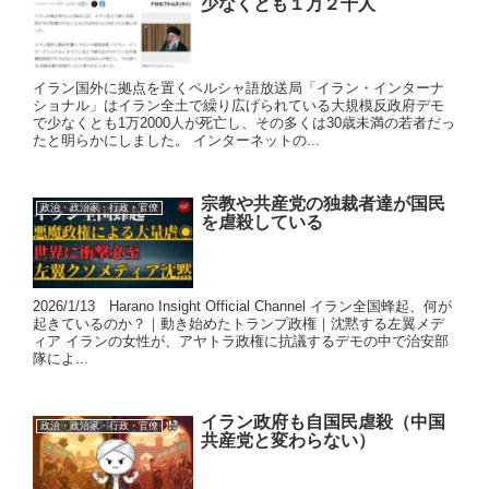
少なくとも１万２千人
イラン国外に拠点を置くペルシャ語放送局「イラン・インターナ
ショナル」はイラン全土で繰り広げられている大規模反政府デモ
で少なくとも1万2000人が死亡し、その多くは30歳未満の若者だっ
たと明らかにしました。 インターネットの...
宗教や共産党の独裁者達が国民
政治・政治家・行政・官僚
を虐殺している
2026/1/13 Harano Insight Official Channel イラン全国蜂起、何が
起きているのか？｜動き始めたトランプ政権｜沈黙する左翼メデ
ィア イランの女性が、アヤトラ政権に抗議するデモの中で治安部
隊によ...
イラン政府も自国民虐殺（中国
政治・政治家・行政・官僚
共産党と変わらない）