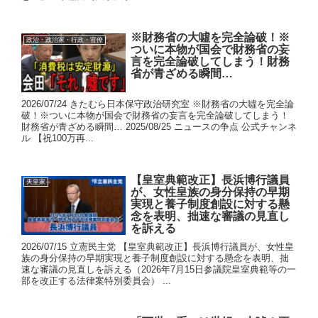
※財務省の大噓を完全論破！※
政治・政治家・行政・官僚
ついに本物が国会で財務省の妄
言を完全論破してしまう！財務
省が青ざめる瞬間…
2026/07/24 きたむら日本保守政治研究室 ※財務省の大噓を完全論
破！※ついに本物が国会で財務省の妄言を完全論破してしまう！
財務省が青ざめる瞬間… 2025/08/25 ニュースの争点 公式チャンネ
ル 【祝100万再...
【皇室典範改正】長浜博行議員
天皇家
が、女性皇族の身分保持の早期
実現と養子制度創設に対する懸
念を表明、拙速な審議の見直し
を訴える
2026/07/15 立憲民主党 【皇室典範改正】長浜博行議員が、女性皇
族の身分保持の早期実現と養子制度創設に対する懸念を表明、拙
速な審議の見直しを訴える（2026年7月15日参議院皇室典範等の一
部を改正する法律案特別委員会） ...