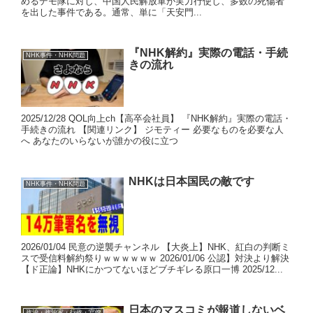
めるデモ隊に対し、中国人民解放軍が実力行使し、多数の死傷者
を出した事件である。通常、単に「天安門...
『NHK解約』実際の電話・手続
NHK事件・NHK問題
きの流れ
2025/12/28 QOL向上ch【高卒会社員】 『NHK解約』実際の電話・
手続きの流れ 【関連リンク】 ジモティー 必要なものを必要な人
へ あなたのいらないが誰かの役に立つ
NHKは日本国民の敵です
NHK事件・NHK問題
2026/01/04 民意の逆襲チャンネル 【大炎上】NHK、紅白の判断ミ
スで受信料解約祭りｗｗｗｗｗｗ 2026/01/06 公認】対決より解決
【ド正論】NHKにかつてないほどブチギレる原口一博 2025/12...
日本のマスコミが報道しないベ
政治・政治家・行政・官僚