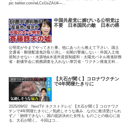
pic.twitter.com/wLCxGsZAU4—...
中国共産党に媚びいる公明党は
政治・政治家・行政・官僚
不要 日本国民の敵 日本の癌
公明党が今までやってきた事。他にあったら教えて下さい。国土
交通省・郵便配達免許取り消し・尖閣の警備しない・外国人土地
規制させない・水源地&水道外資規制緩和・太陽光パネル推進財務
省・創価学会に税務調査を入れない厚労省・ワクチン推進文科...
【大石が聞く】コロナワクチン
新型コロナウイルス・ワクチン
で4年間寝たきりに
2025/09/02 NextTV ネクストテレビ 【大石が聞く】コロナワク
チンで4年間寝たきりに／気絶しそうな痛み…なのに救済受けられ
ず／「納得できない」国の提訴決めた女性も ものごとの核心に迫
る、大石が聞く。 今回はコ...