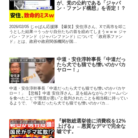
が、党の公約である「ジャパ
ン・ファンド構想」を否定！？
2026/02/05 じゃぱん応援隊 【爆笑】安住淳さん、Xで高市を叩こ
うとした結果⇒うっかり自分たちの首を絞めてしまうｗｗｗ ジャ
パン・ファンド（ジャパンファンド）について 「政府系ファン
ド」とは、政府や政府関係機関が国...
中道・安住淳幹事長「中道だっ
政治・政治家・行政・官僚
たら犬でも猫でも憎いのかバカ
ヤロー！」
中道・安住淳幹事長「中道だったら犬でも猫でも憎いのかバカヤ
ロー！」 【悲報】中道 安住淳さん、足を組みながらクリームパン
を食べたことで“態度が悪い”と批判されたことを相当根に持ってい
るようで、「中道だったら犬でも猫でも憎いのかバカ...
『解散総選挙後に消費税を12%
政治・政治家・行政・官僚
上げる』←悪質なデマで完全な
嘘です。