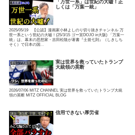
「万世一系」は世紀の大嘘！正
天皇家
しくは「万葉一統」
2025/05/19 【公認】漫画家小林よしのり切り抜きチャンネル 万
世一系という世紀の大嘘！(25/3/15 ゴー宣DOJO in大阪) 「万葉一
統」は、幕末の思想家・吉田松陰が著書『士規七則』（しきしち
そく）で日本の国...
実は世界を救っていたトランプ
トランプ大統領
大統領の英断
2026/07/06 MITZ CHANNEL 実は世界を救っていたトランプ大統
領の英断 MITZ OFFICIAL BLOG
信用できない厚労省
政治・政治家・行政・官僚