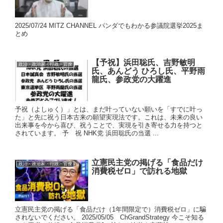
2025/07/24 MITZ CHANNEL パンダでもわかる参議院選挙2025ま
とめ
【予祝】浜田聡氏、吉野敏明
政治・政治家・行政・官僚
氏、あんどう ひろし氏、平野雨
龍氏、参政党の大躍進
予祝（よしゅく）」とは、まだ叶っていない願いを「すでに叶っ
た」と先に祝う日本古来の願望実現法です。これは、未来の良い
出来事を今から喜び、祝うことで、実現を引き寄せる力を持つと
されています。 予 祝 NHK党 浜田聡氏の当選 ...
立憲民主党の掲げる「食品だけ
政治・政治家・行政・官僚
消費税ゼロ」で訪れる地獄
立憲民主党の掲げる「食品だけ（1年間限定で）消費税ゼロ」に騙
されないでください。 2025/05/05 ChGrandStrategy 今こそ知る