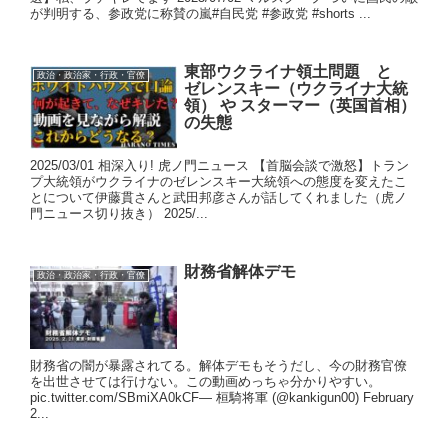
が判明する、参政党に称賛の嵐#自民党 #参政党 #shorts ...
東部ウクライナ領土問題 と
政治・政治家・行政・官僚
ゼレンスキー（ウクライナ大統
領） や スターマー（英国首相）
の失態
2025/03/01 相深入り! 虎ノ門ニュース 【首脳会談で激怒】トラン
プ大統領がウクライナのゼレンスキー大統領への態度を変えたこ
とについて伊藤貫さんと武田邦彦さんが話してくれました（虎ノ
門ニュース切り抜き） 2025/...
財務省解体デモ
政治・政治家・行政・官僚
財務省の闇が暴露されてる。解体デモもそうだし、今の財務官僚
を出世させては行けない。この動画めっちゃ分かりやすい。
pic.twitter.com/SBmiXA0kCF— 桓騎将軍 (@kankigun00) February
2...