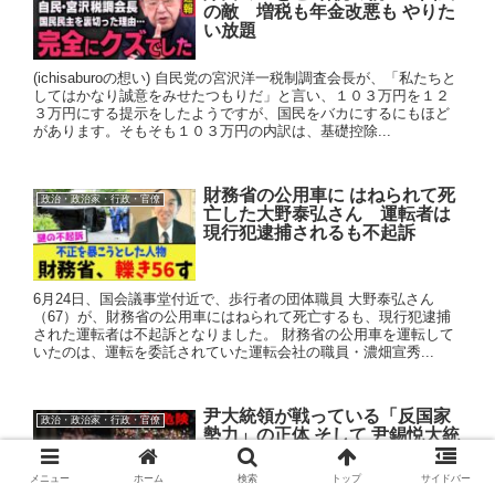
の敵 増税も年金改悪も やりた
い放題
(ichisaburoの想い) 自民党の宮沢洋一税制調査会長が、「私たちと
してはかなり誠意をみせたつもりだ」と言い、１０３万円を１２
３万円にする提示をしたようですが、国民をバカにするにもほど
があります。そもそも１０３万円の内訳は、基礎控除...
財務省の公用車に はねられて死
政治・政治家・行政・官僚
亡した大野泰弘さん 運転者は
現行犯逮捕されるも不起訴
6月24日、国会議事堂付近で、歩行者の団体職員 大野泰弘さん
（67）が、財務省の公用車にはねられて死亡するも、現行犯逮捕
された運転者は不起訴となりました。 財務省の公用車を運転して
いたのは、運転を委託されていた運転会社の職員・濃畑宣秀...
尹大統領が戦っている「反国家
政治・政治家・行政・官僚
勢力」の正体 そして 尹錫悦大統
領と韓国社会の危機的状況
メニュー
ホーム
検索
トップ
サイドバー