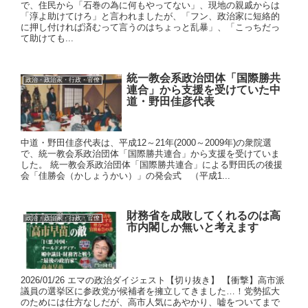
で、住民から「石巻の為に何もやってない」、現地の親戚からは
「淳よ助けてけろ」と言われましたが、「フン、政治家に短絡的
に押し付ければ済むって言うのはちょっと乱暴」、「こっちだっ
て助けても...
統一教会系政治団体「国際勝共
政治・政治家・行政・官僚
連合」から支援を受けていた中
道・野田佳彦代表
中道・野田佳彦代表は、平成12～21年(2000～2009年)の衆院選
で、統一教会系政治団体「国際勝共連合」から支援を受けていま
した。 統一教会系政治団体「国際勝共連合」による野田氏の後援
会「佳勝会（かしょうかい）」の発会式 （平成1...
財務省を成敗してくれるのは高
政治・政治家・行政・官僚
市内閣しか無いと考えます
2026/01/26 エマの政治ダイジェスト【切り抜き】 【衝撃】高市派
議員の選挙区に参政党が候補者を擁立してきました…！党勢拡大
のためには仕方なしだが、高市人気にあやかり、嘘をついてまで