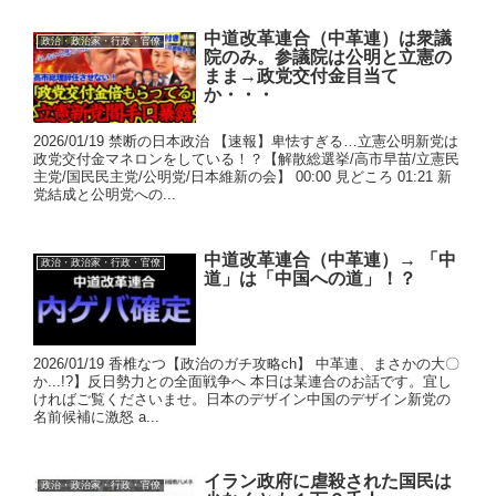
中道改革連合（中革連）は衆議
政治・政治家・行政・官僚
院のみ。参議院は公明と立憲の
まま→政党交付金目当て
か・・・
2026/01/19 禁断の日本政治 【速報】卑怯すぎる…立憲公明新党は
政党交付金マネロンをしている！？【解散総選挙/高市早苗/立憲民
主党/国民民主党/公明党/日本維新の会】 00:00 見どころ 01:21 新
党結成と公明党への...
中道改革連合（中革連）→ 「中
政治・政治家・行政・官僚
道」は「中国への道」！？
2026/01/19 香椎なつ【政治のガチ攻略ch】 中革連、まさかの大〇
か...!?】反日勢力との全面戦争へ 本日は某連合のお話です。宜し
ければご覧くださいませ。日本のデザイン中国のデザイン新党の
名前候補に激怒 a...
イラン政府に虐殺された国民は
政治・政治家・行政・官僚