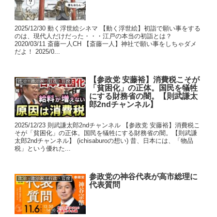
2025/12/30 動く浮世絵シネマ 【動く浮世絵】初詣で願い事をする
のは、現代人だけだった・・・江戸の本当の初詣とは？
2020/03/11 斎藤一人CH 【斎藤一人】神社で願い事をしちゃダメ
だよ！ 2025/0...
【参政党 安藤裕】消費税こそが
政治・政治家・行政・官僚
「貧困化」の正体。国民を犠牲
にする財務省の闇。【則武謙太
郎2ndチャンネル】
2025/12/23 則武謙太郎2ndチャンネル 【参政党 安藤裕】消費税こ
そが「貧困化」の正体。国民を犠牲にする財務省の闇。【則武謙
太郎2ndチャンネル】 (ichisaburoの想い) 昔、日本には、「物品
税」という優れた...
参政党の神谷代表が高市総理に
政治・政治家・行政・官僚
代表質問