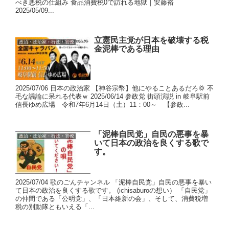
べき悪税の仕組み 食品消費税0で訪れる地獄｜安藤裕
2025/05/09...
立憲民主党が日本を破壊する税
政治・政治家・行政・官僚
金泥棒である理由
2025/07/06 日本の政治家 【神谷宗幣】他にやることあるだろ💢 不
毛な議論に呆れる代表ｗ 2025/06/14 参政党 街頭演説 in 岐阜駅前
信長ゆめ広場 令和7年6月14日（土）11：00～ 【参政...
「泥棒自民党」自民の悪事を暴
政治・政治家・行政・官僚
いて日本の政治を良くする歌で
す。
2025/07/04 歌のごんチャンネル 「泥棒自民党」自民の悪事を暴い
て日本の政治を良くする歌です。 (ichisaburoの想い） 「自民党」
の仲間である「公明党」、「日本維新の会」、そして、消費税増
税の別動隊ともいえる「...