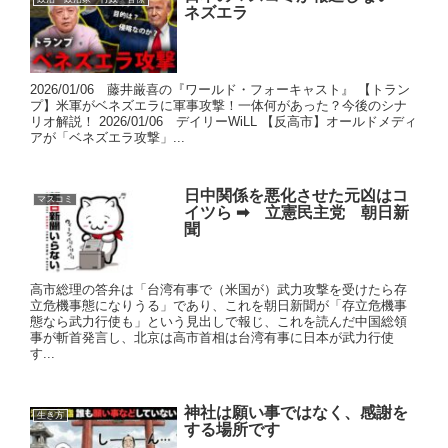
ネズエラ
2026/01/06 藤井厳喜の『ワールド・フォーキャスト』 【トラン
プ】米軍がベネズエラに軍事攻撃！一体何があった？今後のシナ
リオ解説！ 2026/01/06 デイリーWiLL 【反高市】オールドメディ
アが「ベネズエラ攻撃」...
日中関係を悪化させた元凶はコ
マスコミ
イツら ➡ 立憲民主党 朝日新
聞
高市総理の答弁は「台湾有事で（米国が）武力攻撃を受けたら存
立危機事態になりうる」であり、これを朝日新聞が「存立危機事
態なら武力行使も」という見出しで報じ、これを読んだ中国総領
事が斬首発言し、北京は高市首相は台湾有事に日本が武力行使
す...
神社は願い事ではなく、感謝を
生き方
する場所です