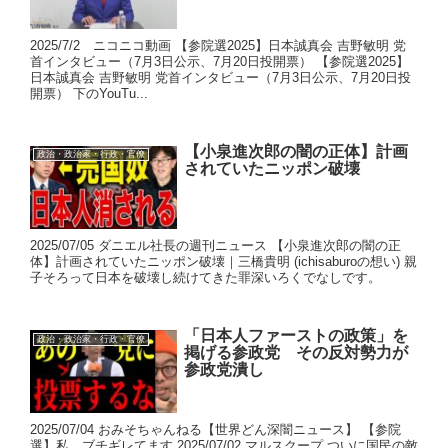
2025/7/2 ニコニコ動画 【参院選2025】日本誠真会 吉野敏明 党
首インタビュー（7月3日公示、7月20日投開票） 【参院選2025】
日本誠真会 吉野敏明 党首インタビュー（7月3日公示、7月20日投
開票） 下のYouTu...
【小泉進次郎の闇の正体】計画
政治・政治家・行政・官僚
されていたニッポン破壊
2025/07/05 ダニエル社長の週刊ニュース 【小泉進次郎の闇の正
体】計画されていたニッポン破壊｜三橋貴明 (ichisaburoの想い) 親
子そろって日本を破壊し続けてきた罪深いろくでなしです。
「日本人ファーストの政策」を
政治・政治家・行政・官僚
掲げる参政党 その反対勢力が
参政党潰し
2025/07/04 おみそちゃんねる【世界どん深闇ニュース】 【参院
選】私、ブチギレてます 2025/07/02 マルスクープ ついに国民の敵