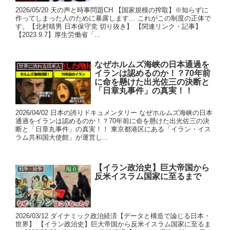
2026/05/20 天の声と時事問題CH 【国家規模の搾取】※知らずに
作ってしまった人のために暴露します… これがこの制度の正体で
す。【北村晴男 日本保守党 切り抜き】 【関連リンク・記事】
【2023.9.7】厚生労働省「...
なぜホルムズ海峡の日本通過を
世界に誇れる日本人
イランは認めるのか！？70年前
に命を懸けた出光佐三の決断と
「日章丸事件」の真実！！
2026/04/02 日本の誇りドキュメンタリー なぜホルムズ海峡の日本
通過をイランは認めるのか！？70年前に命を懸けた出光佐三の決
断と「日章丸事件」の真実！！ 東京都港区にある「イラン・イス
ラム共和国大使館」が運営し...
【イラン政治史】巨大帝国から
戦争・紛争
反米イスラム国家に至るまで
2026/03/12 ダイナミック政治経済【データと構造で論じる日本・
世界】 【イラン政治史】巨大帝国から反米イスラム国家に至るま