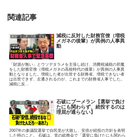
関連記事
減税に反対した財務官僚（増税
政治・政治家・行政・官僚
メガネの後輩）が異例の人事異
動
「財源が無い」とウソデタラメを主張し続け、消費税減税の邪魔
をした財務官僚（増税メガネの高校時代の後輩）が異例の人事異
動となりました。増税した者が出世する財務省。増税できない者
は出世できず、左遷されるのが、これまでの財務省人事でした。
減税に反...
石破にブーメラン【選挙で負け
政治・政治家・行政・官僚
たにも関わらず、続投するのは
理屈が通らない】
2007年の参議院選挙で自民党が大敗し、安倍が続投の方針を表明
した時のこと。 石破は、党の総務会で「選挙に負けたにも関わら