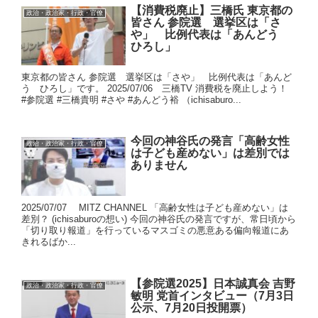
【消費税廃止】三橋氏 東京都の
政治・政治家・行政・官僚
皆さん 参院選 選挙区は「さ
や」 比例代表は「あんどう
ひろし」
東京都の皆さん 参院選 選挙区は「さや」 比例代表は「あんど
う ひろし」です。 2025/07/06 三橋TV 消費税を廃止しよう！
#参院選 #三橋貴明 #さや #あんどう裕 （ichisaburo...
今回の神谷氏の発言「高齢女性
政治・政治家・行政・官僚
は子ども産めない」は差別では
ありません
2025/07/07 MITZ CHANNEL 「高齢女性は子ども産めない」は
差別？ (ichisaburoの想い) 今回の神谷氏の発言ですが、常日頃から
「切り取り報道」を行っているマスゴミの悪意ある偏向報道にあ
きれるばか...
【参院選2025】日本誠真会 吉野
政治・政治家・行政・官僚
敏明 党首インタビュー（7月3日
公示、7月20日投開票）