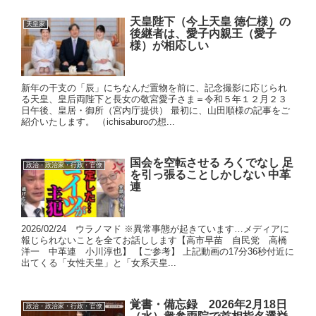
天皇陛下（今上天皇 徳仁様）の
天皇家
後継者は、愛子内親王（愛子
様）が相応しい
新年の干支の「辰」にちなんだ置物を前に、記念撮影に応じられ
る天皇、皇后両陛下と長女の敬宮愛子さま＝令和５年１２月２３
日午後、皇居・御所（宮内庁提供） 最初に、山田順様の記事をご
紹介いたします。 （ichisaburoの想...
国会を空転させる ろくでなし 足
政治・政治家・行政・官僚
を引っ張ることしかしない 中革
連
2026/02/24 ウラノマド ※異常事態が起きています…メディアに
報じられないことを全てお話しします【高市早苗 自民党 高橋
洋一 中革連 小川淳也】 【ご参考】 上記動画の17分36秒付近に
出てくる「女性天皇」と「女系天皇...
覚書・備忘録 2026年2月18日
政治・政治家・行政・官僚