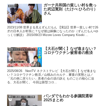
ガーナ共和国の貧しい村を救っ
未分類
た武辺寛則（たけべ ひろのり）
さん
2023/11/08 世界まる見えずんだもん 【実話】世界一貧しい村で26
才の日本人が村長に？なぜ彼は銅像になったのか（ずんだもん×ゆ
っくり解説） 2015/09/23 Mizore Loves Company Kiseki ...
【大石が聞く】なぜ進まない？
新型コロナウイルス・ワクチン
コロナワクチン被害者の救済
2025/08/26 NextTV ネクストテレビ 【大石が聞く】なぜ進まな
い？コロナワクチン救済／山積みのカルテ…審査の実態とは／
「元の体に戻りたい」患者の会の涙の訴え ものごとの核心に迫
る、大石が聞く。 今回は新型コロ...
パンダでもわかる参議院選挙
政治・政治家・行政・官僚
2025まとめ