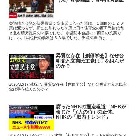
（水）衆参両院で首相指名選挙
参議院本会議の決選投票で高市氏に入った票は、１回目の１２３
票は変わらず、新たに加わった２票は日本保守党の百田尚樹代表
と北村晴男議員の２票でした。 参議院本会議の１回目の投票で
は、小川 純也氏の票数は５８票でした。決選投票では、...
異質な存在【創価学会】なぜ公
政治・政治家・行政・官僚
明党と立憲民主党は手を組んだ
のか？
2026/02/17 減税TV 異質な存在【創価学会】なぜ公明党と立憲民主
党は手を組んだのか？
腐ったNHKの捏造報道 NHKが
NHK事件・NHK問題
報じた「7人の侍」の正体。
NHKの「脳内トレンド」
2026/02/17 LV48ニュース速報 【初耳すぎる】ネットの声を捏造？