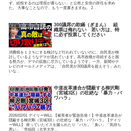
ず、続投するのは理屈が通らない」と公然と安倍の辞任を求め
た。 大事なことなので、もう一度書きますね。 2...
300議席の欺瞞（ぎまん） 組
政治・政治家・行政・官僚
織票は侮れない 若い方は、特
に必ず投票してください
消費税を１２％にする検討など行われていないのに、自民党が検
討しているようなデマが流れています。高市政権が存続すると困
る勢力が、デマの拡散に尽力しているようです。一方、新聞やテ
レビのオールドメディアは、「自民党が300議席を超えそう」みた
いな...
中道改革連合が隠蔽する柳沢剛
政治・政治家・行政・官僚
（宮城3区）の壮絶な「暴力・パ
ワハラ」
2026/02/01 デイリーWiLL 【被害者が緊急告発！】中道改革連合が
隠蔽する柳沢剛（宮城3区）の壮絶な「暴力・パワハラ」【デイリ
ーWiLL】 座っていたイスを蹴られたり「バカ」「臭い」「気持ち
悪い」「早稲田（大学大学...