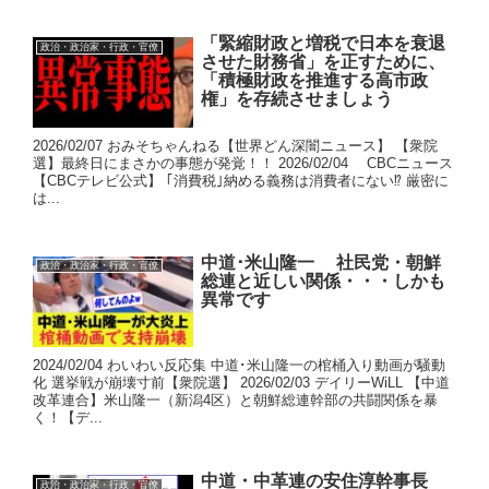
「緊縮財政と増税で日本を衰退
政治・政治家・行政・官僚
させた財務省」を正すために、
「積極財政を推進する高市政
権」を存続させましょう
2026/02/07 おみそちゃんねる【世界どん深闇ニュース】 【衆院
選】最終日にまさかの事態が発覚！！ 2026/02/04 CBCニュース
【CBCテレビ公式】 ｢消費税｣納める義務は消費者にない⁉ 厳密に
は...
中道･米山隆一 社民党・朝鮮
政治・政治家・行政・官僚
総連と近しい関係・・・しかも
異常です
2024/02/04 わいわい反応集 中道･米山隆一の棺桶入り動画が騒動
化 選挙戦が崩壊寸前【衆院選】 2026/02/03 デイリーWiLL 【中道
改革連合】米山隆一（新潟4区）と朝鮮総連幹部の共闘関係を暴
く！【デ...
中道・中革連の安住淳幹事長
政治・政治家・行政・官僚