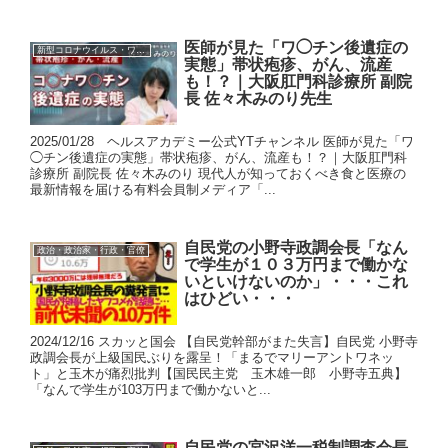
医師が見た「ワ◯チン後遺症の
新型コロナウイルス・ワクチン
実態」帯状疱疹、がん、流産
も！？｜大阪肛門科診療所 副院
長 佐々木みのり先生
2025/01/28 ヘルスアカデミー公式YTチャンネル 医師が見た「ワ
◯チン後遺症の実態」帯状疱疹、がん、流産も！？｜大阪肛門科
診療所 副院長 佐々木みのり 現代人が知っておくべき食と医療の
最新情報を届ける有料会員制メディア「...
自民党の小野寺政調会長「なん
政治・政治家・行政・官僚
で学生が１０３万円まで働かな
いといけないのか」・・・これ
はひどい・・・
2024/12/16 スカッと国会 【自民党幹部がまた失言】自民党 小野寺
政調会長が上級国民ぶりを露呈！「まるでマリーアントワネッ
ト」と玉木が痛烈批判【国民民主党 玉木雄一郎 小野寺五典】
「なんで学生が103万円まで働かないと...
自民党の宮沢洋一税制調査会長