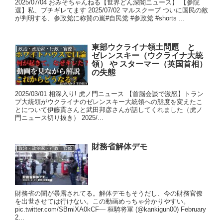
2025/07/04 おみそちゃんねる【世界どん深闇ニュース】 【参院
選】私、ブチギレてます 2025/07/02 マルスクープ ついに国民の敵
が判明する、参政党に称賛の嵐#自民党 #参政党 #shorts ...
東部ウクライナ領土問題 と
政治・政治家・行政・官僚
ゼレンスキー（ウクライナ大統
領） や スターマー（英国首相）
の失態
2025/03/01 相深入り! 虎ノ門ニュース 【首脳会談で激怒】トラン
プ大統領がウクライナのゼレンスキー大統領への態度を変えたこ
とについて伊藤貫さんと武田邦彦さんが話してくれました（虎ノ
門ニュース切り抜き） 2025/...
財務省解体デモ
政治・政治家・行政・官僚
財務省の闇が暴露されてる。解体デモもそうだし、今の財務官僚
を出世させては行けない。この動画めっちゃ分かりやすい。
pic.twitter.com/SBmiXA0kCF— 桓騎将軍 (@kankigun00) February
2...