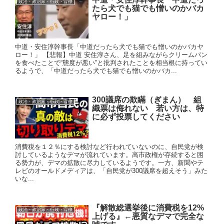
政治・政治家・行政・官僚
たら犬でも猫でも憎いのかバカ
ヤロー！」
中道・安住淳幹事長「中道だったら犬でも猫でも憎いのかバカヤ
ロー！」 【悲報】中道 安住淳さん、足を組みながらクリームパン
を食べたことで“態度が悪い”と批判されたことを相当根に持ってい
るようで、「中道だったら犬でも猫でも憎いのかバカ...
300議席の欺瞞（ぎまん） 組
政治・政治家・行政・官僚
織票は侮れない 若い方は、特
に必ず投票してください
消費税を１２％にする検討など行われていないのに、自民党が検
討しているようなデマが流れています。高市政権が存続すると困
る勢力が、デマの拡散に尽力しているようです。一方、新聞やテ
レビのオールドメディアは、「自民党が300議席を超えそう」みた
いな...
『解散総選挙後に消費税を12%
政治・政治家・行政・官僚
上げる』←悪質なデマで完全な