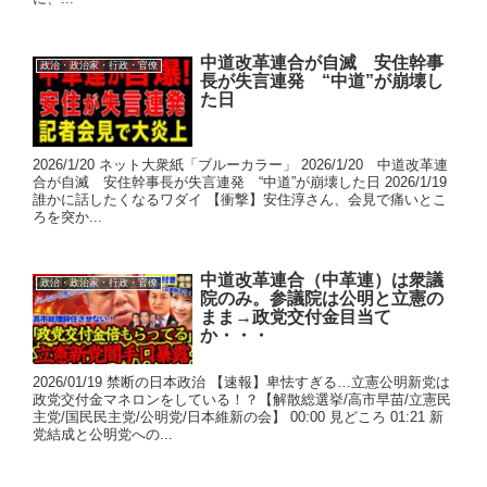
中道改革連合が自滅 安住幹事
政治・政治家・行政・官僚
長が失言連発 “中道”が崩壊し
た日
2026/1/20 ネット大衆紙「ブルーカラー」 2026/1/20 中道改革連
合が自滅 安住幹事長が失言連発 “中道”が崩壊した日 2026/1/19
誰かに話したくなるワダイ 【衝撃】安住淳さん、会見で痛いとこ
ろを突か...
中道改革連合（中革連）は衆議
政治・政治家・行政・官僚
院のみ。参議院は公明と立憲の
まま→政党交付金目当て
か・・・
2026/01/19 禁断の日本政治 【速報】卑怯すぎる…立憲公明新党は
政党交付金マネロンをしている！？【解散総選挙/高市早苗/立憲民
主党/国民民主党/公明党/日本維新の会】 00:00 見どころ 01:21 新
党結成と公明党への...