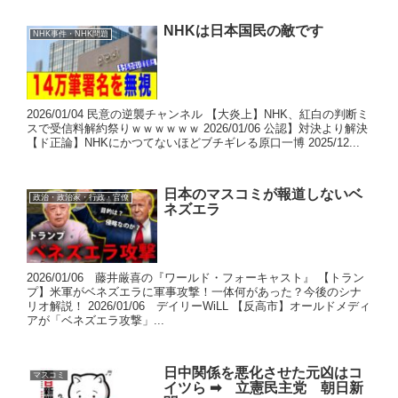
NHKは日本国民の敵です
NHK事件・NHK問題
2026/01/04 民意の逆襲チャンネル 【大炎上】NHK、紅白の判断ミ
スで受信料解約祭りｗｗｗｗｗｗ 2026/01/06 公認】対決より解決
【ド正論】NHKにかつてないほどブチギレる原口一博 2025/12...
日本のマスコミが報道しないベ
政治・政治家・行政・官僚
ネズエラ
2026/01/06 藤井厳喜の『ワールド・フォーキャスト』 【トラン
プ】米軍がベネズエラに軍事攻撃！一体何があった？今後のシナ
リオ解説！ 2026/01/06 デイリーWiLL 【反高市】オールドメディ
アが「ベネズエラ攻撃」...
日中関係を悪化させた元凶はコ
マスコミ
イツら ➡ 立憲民主党 朝日新