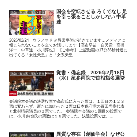
国会を空転させる ろくでなし 足
政治・政治家・行政・官僚
を引っ張ることしかしない 中革
連
2026/02/24 ウラノマド ※異常事態が起きています…メディアに
報じられないことを全てお話しします【高市早苗 自民党 高橋
洋一 中革連 小川淳也】 【ご参考】 上記動画の17分36秒付近に
出てくる「女性天皇」と「女系天皇...
覚書・備忘録 2026年2月18日
政治・政治家・行政・官僚
（水）衆参両院で首相指名選挙
参議院本会議の決選投票で高市氏に入った票は、１回目の１２３
票は変わらず、新たに加わった２票は日本保守党の百田尚樹代表
と北村晴男議員の２票でした。 参議院本会議の１回目の投票で
は、小川 純也氏の票数は５８票でした。決選投票では、...
異質な存在【創価学会】なぜ公
政治・政治家・行政・官僚