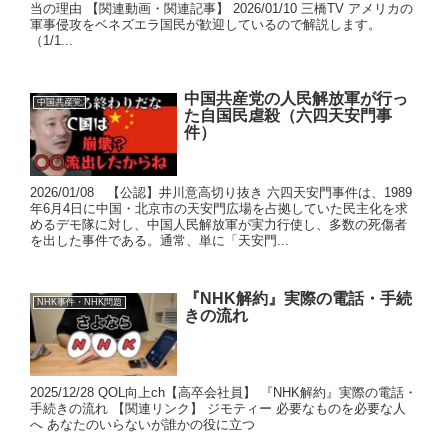
当の理由 【関連動画・関連記事】 2026/01/10 三橋TV アメリカの
軍事侵攻をベネズエラ国民が歓迎しているので解説します。
（1/1...
中国共産党の人民解放軍が行っ
中国共産党
た自国民虐殺（六四天安門事
件）
2026/01/08 【公認】井川意高切り抜き 六四天安門事件は、1989
年6月4日に中国・北京市の天安門広場を占拠していた民主化を求
めるデモ隊に対し、中国人民解放軍が実力行使し、多数の死傷者
を出した事件である。通常、単に「天安門...
『NHK解約』実際の電話・手続
NHK事件・NHK問題
きの流れ
2025/12/28 QOL向上ch【高卒会社員】 『NHK解約』実際の電話・
手続きの流れ 【関連リンク】 ジモティー 必要なものを必要な人
へ あなたのいらないが誰かの役に立つ