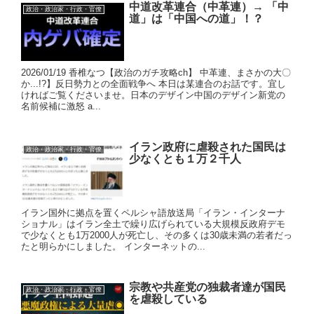
中道改革連合（中革連）→ 「中
政治・政治家・行政・官僚
道」は「中国への道」！？
2026/01/19 香椎なつ【政治のガチ攻略ch】 中革連、まさかの大〇
か...!?】反日勢力との全面戦争へ 本日は某連合のお話です。宜し
ければご覧くださいませ。日本のデザイン中国のデザイン新党の
名前候補に激怒 a...
イラン政府に虐殺された国民は
政治・政治家・行政・官僚
少なくとも１万２千人
イラン国外に拠点を置くペルシャ語放送局「イラン・インターナ
ショナル」はイラン全土で繰り広げられている大規模反政府デモ
で少なくとも1万2000人が死亡し、その多くは30歳未満の若者だっ
たと明らかにしました。 インターネットの...
宗教や共産党の独裁者達が国民
政治・政治家・行政・官僚
を虐殺している