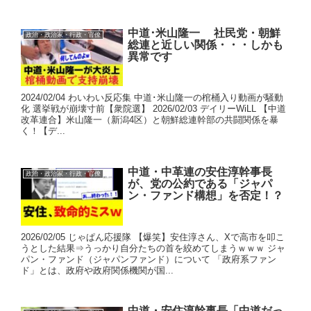
中道･米山隆一 社民党・朝鮮
政治・政治家・行政・官僚
総連と近しい関係・・・しかも
異常です
2024/02/04 わいわい反応集 中道･米山隆一の棺桶入り動画が騒動
化 選挙戦が崩壊寸前【衆院選】 2026/02/03 デイリーWiLL 【中道
改革連合】米山隆一（新潟4区）と朝鮮総連幹部の共闘関係を暴
く！【デ...
中道・中革連の安住淳幹事長
政治・政治家・行政・官僚
が、党の公約である「ジャパ
ン・ファンド構想」を否定！？
2026/02/05 じゃぱん応援隊 【爆笑】安住淳さん、Xで高市を叩こ
うとした結果⇒うっかり自分たちの首を絞めてしまうｗｗｗ ジャ
パン・ファンド（ジャパンファンド）について 「政府系ファン
ド」とは、政府や政府関係機関が国...
中道・安住淳幹事長「中道だっ