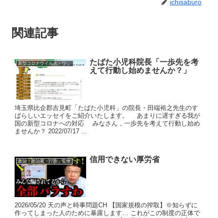
ichisaburo
関連記事
たばた小児科院長「一歩先を考
新型コロナウイルス・ワクチン
えて行動し始めませんか？」
埼玉県比企郡吉見町「たばた小児科」の院長・田端裕之先生のす
ばらしいエッセイをご紹介いたします。 あまりに遅すぎる我が
国の新型コロナへの対応 みなさん，一歩先を考えて行動し始め
ませんか？ 2022/07/17 ...
信用できない厚労省
政治・政治家・行政・官僚
2026/05/20 天の声と時事問題CH 【国家規模の搾取】※知らずに
作ってしまった人のために暴露します… これがこの制度の正体で