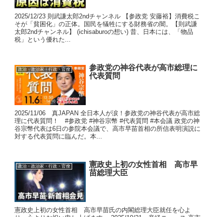
2025/12/23 則武謙太郎2ndチャンネル 【参政党 安藤裕】消費税こ
そが「貧困化」の正体。国民を犠牲にする財務省の闇。【則武謙
太郎2ndチャンネル】 (ichisaburoの想い) 昔、日本には、「物品
税」という優れた...
参政党の神谷代表が高市総理に
政治・政治家・行政・官僚
代表質問
2025/11/06 真JAPAN 全日本人が涙！参政党の神谷代表が高市総
理に代表質問！ #参政党 #神谷宗幣 #代表質問 #本会議 政党の神
谷宗幣代表は6日の参院本会議で、高市早苗首相の所信表明演説に
対する代表質問に臨んだ。本...
憲政史上初の女性首相 高市早
政治・政治家・行政・官僚
苗総理大臣
憲政史上初の女性首相 高市早苗氏の内閣総理大臣就任を心よ