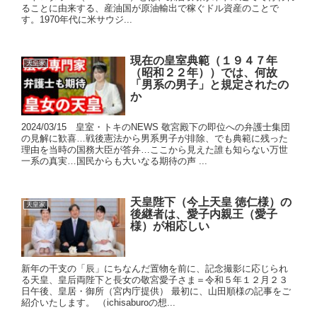
ることに由来する、産油国が原油輸出で稼ぐドル資産のことで
す。1970年代に米サウジ...
現在の皇室典範（１９４７年
天皇家
（昭和２２年））では、何故
「男系の男子」と規定されたの
か
2024/03/15 皇室・トキのNEWS 敬宮殿下の即位への弁護士集団
の見解に歓喜…戦後憲法から男系男子が排除、でも典範に残った
理由を当時の国務大臣が答弁…ここから見えた誰も知らない万世
一系の真実…国民からも大いなる期待の声 ...
天皇陛下（今上天皇 徳仁様）の
天皇家
後継者は、愛子内親王（愛子
様）が相応しい
新年の干支の「辰」にちなんだ置物を前に、記念撮影に応じられ
る天皇、皇后両陛下と長女の敬宮愛子さま＝令和５年１２月２３
日午後、皇居・御所（宮内庁提供） 最初に、山田順様の記事をご
紹介いたします。 （ichisaburoの想...