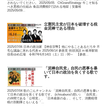
されないでください。 2025/05/05 ChGrandStrategy 今こそ知る
べき悪税の仕組み 食品消費税0で訪れる地獄｜安藤裕
2025/05/09...
立憲民主党が日本を破壊する税
政治・政治家・行政・官僚
金泥棒である理由
2025/07/06 日本の政治家 【神谷宗幣】他にやることあるだろ💢 不
毛な議論に呆れる代表ｗ 2025/06/14 参政党 街頭演説 in 岐阜駅前
信長ゆめ広場 令和7年6月14日（土）11：00～ 【参政...
「泥棒自民党」自民の悪事を暴
政治・政治家・行政・官僚
いて日本の政治を良くする歌で
す。
2025/07/04 歌のごんチャンネル 「泥棒自民党」自民の悪事を暴い
て日本の政治を良くする歌です。 (ichisaburoの想い） 「自民党」
の仲間である「公明党」、「日本維新の会」、そして、消費税増
税の別動隊ともいえる「...