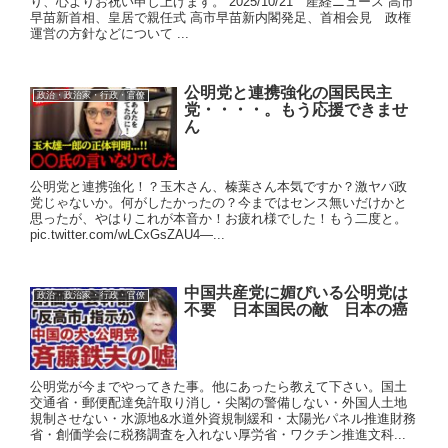
り、心よりお祝い申し上げます。 2025/10/21 産経ニュース 高市
早苗新首相、皇居で親任式 高市早苗新内閣発足、首相会見 政権
運営の方針などについて ...
公明党と連携強化の国民民主
政治・政治家・行政・官僚
党・・・・。もう応援できませ
ん
公明党と連携強化！？玉木さん、榛葉さん本気ですか？激ヤバ政
党じゃないか。何がしたかったの？今まではセンス無いだけかと
思ったが、やはりこれが本音か！お疲れ様でした！もう二度と。
pic.twitter.com/wLCxGsZAU4—...
中国共産党に媚びいる公明党は
政治・政治家・行政・官僚
不要 日本国民の敵 日本の癌
公明党が今までやってきた事。他にあったら教えて下さい。国土
交通省・郵便配達免許取り消し・尖閣の警備しない・外国人土地
規制させない・水源地&水道外資規制緩和・太陽光パネル推進財務
省・創価学会に税務調査を入れない厚労省・ワクチン推進文科...