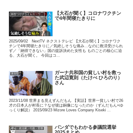
【大石が聞く】コロナワクチン
新型コロナウイルス・ワクチン
で4年間寝たきりに
2025/09/02 NextTV ネクストテレビ 【大石が聞く】コロナワク
チンで4年間寝たきりに／気絶しそうな痛み…なのに救済受けられ
ず／「納得できない」国の提訴決めた女性も ものごとの核心に迫
る、大石が聞く。 今回はコ...
ガーナ共和国の貧しい村を救っ
未分類
た武辺寛則（たけべ ひろのり）
さん
2023/11/08 世界まる見えずんだもん 【実話】世界一貧しい村で26
才の日本人が村長に？なぜ彼は銅像になったのか（ずんだもん×ゆ
っくり解説） 2015/09/23 Mizore Loves Company Kiseki ...
パンダでもわかる参議院選挙
政治・政治家・行政・官僚
2025まとめ