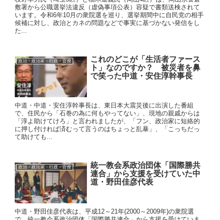
敷署から公職選挙法違反（虚偽事項公表）容疑で書類送検されて
います。令和6年10月の衆院選を巡り、選挙期間中に自民党の相手
候補に対し、政治とカネの問題などで事実に基づかない発信をし
た...
これのどこが「生活者ファース
政治・政治家・行政・官僚
ト」なのですか？ 被災者を鼻
で笑った中道・安住淳幹事長
中道・中道・安住淳幹事長は、東日本大震災後に出演した番組
で、住民から「石巻の為に何もやってない」、現地の親戚からは
「淳よ助けてけろ」と言われましたが、「フン、政治家に短絡的
に押し付ければ済むって言うのはちょっと乱暴」、「こっちだっ
て助けても...
統一教会系政治団体「国際勝共
政治・政治家・行政・官僚
連合」から支援を受けていた中
道・野田佳彦代表
中道・野田佳彦代表は、平成12～21年(2000～2009年)の衆院選
で、統一教会系政治団体「国際勝共連合」から支援を受けていま