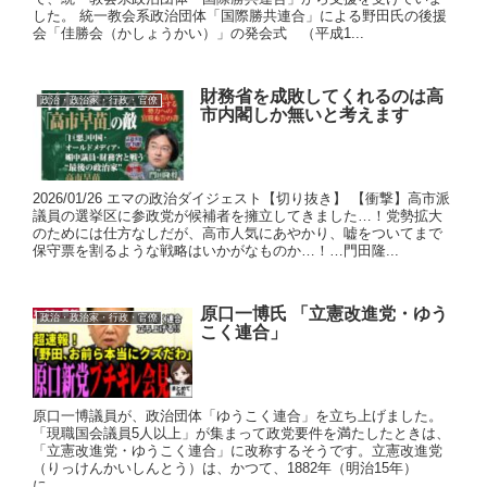
した。 統一教会系政治団体「国際勝共連合」による野田氏の後援
会「佳勝会（かしょうかい）」の発会式 （平成1...
財務省を成敗してくれるのは高
政治・政治家・行政・官僚
市内閣しか無いと考えます
2026/01/26 エマの政治ダイジェスト【切り抜き】 【衝撃】高市派
議員の選挙区に参政党が候補者を擁立してきました…！党勢拡大
のためには仕方なしだが、高市人気にあやかり、嘘をついてまで
保守票を割るような戦略はいかがなものか…！…門田隆...
原口一博氏 「立憲改進党・ゆう
政治・政治家・行政・官僚
こく連合」
原口一博議員が、政治団体「ゆうこく連合」を立ち上げました。
「現職国会議員5人以上」が集まって政党要件を満たしたときは、
「立憲改進党・ゆうこく連合」に改称するそうです。立憲改進党
（りっけんかいしんとう）は、かつて、1882年（明治15年）
に、...