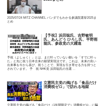
2025/07/24 MITZ CHANNEL パンダでもわかる参議院選挙2025ま
とめ
【予祝】浜田聡氏、吉野敏明
政治・政治家・行政・官僚
氏、あんどう ひろし氏、平野雨
龍氏、参政党の大躍進
予祝（よしゅく）」とは、まだ叶っていない願いを「すでに叶っ
た」と先に祝う日本古来の願望実現法です。これは、未来の良い
出来事を今から喜び、祝うことで、実現を引き寄せる力を持つと
されています。 予 祝 NHK党 浜田聡氏の当選 ...
立憲民主党の掲げる「食品だけ
政治・政治家・行政・官僚
消費税ゼロ」で訪れる地獄
立憲民主党の掲げる「食品だけ（1年間限定で）消費税ゼロ」に騙