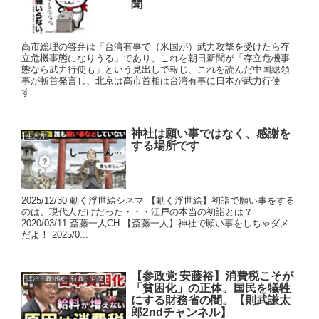
聞
高市総理の答弁は「台湾有事で（米国が）武力攻撃を受けたら存
立危機事態になりうる」であり、これを朝日新聞が「存立危機事
態なら武力行使も」という見出しで報じ、これを読んだ中国総領
事が斬首発言し、北京は高市首相は台湾有事に日本が武力行使
す...
神社は願い事ではなく、感謝を
生き方
する場所です
2025/12/30 動く浮世絵シネマ 【動く浮世絵】初詣で願い事をする
のは、現代人だけだった・・・江戸の本当の初詣とは？
2020/03/11 斎藤一人CH 【斎藤一人】神社で願い事をしちゃダメ
だよ！ 2025/0...
【参政党 安藤裕】消費税こそが
政治・政治家・行政・官僚
「貧困化」の正体。国民を犠牲
にする財務省の闇。【則武謙太
郎2ndチャンネル】