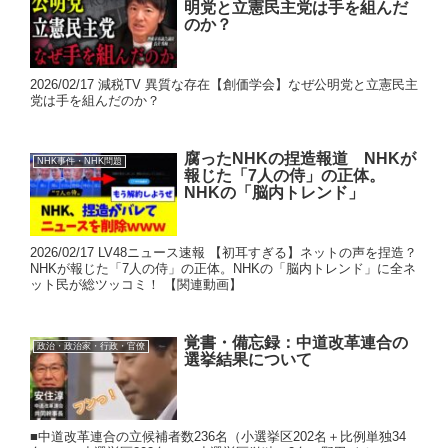
明党と立憲民主党は手を組んだ
のか？
2026/02/17 減税TV 異質な存在【創価学会】なぜ公明党と立憲民主
党は手を組んだのか？
腐ったNHKの捏造報道 NHKが
NHK事件・NHK問題
報じた「7人の侍」の正体。
NHKの「脳内トレンド」
2026/02/17 LV48ニュース速報 【初耳すぎる】ネットの声を捏造？
NHKが報じた「7人の侍」の正体。NHKの「脳内トレンド」に全ネ
ット民が総ツッコミ！ 【関連動画】
覚書・備忘録：中道改革連合の
政治・政治家・行政・官僚
選挙結果について
■中道改革連合の立候補者数236名（小選挙区202名＋比例単独34