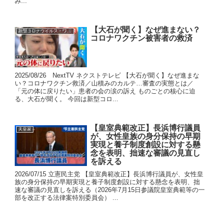
み...
【大石が聞く】なぜ進まない？
新型コロナウイルス・ワクチン
コロナワクチン被害者の救済
2025/08/26 NextTV ネクストテレビ 【大石が聞く】なぜ進まな
い？コロナワクチン救済／山積みのカルテ…審査の実態とは／
「元の体に戻りたい」患者の会の涙の訴え ものごとの核心に迫
る、大石が聞く。 今回は新型コロ...
【皇室典範改正】長浜博行議員
天皇家
が、女性皇族の身分保持の早期
実現と養子制度創設に対する懸
念を表明、拙速な審議の見直し
を訴える
2026/07/15 立憲民主党 【皇室典範改正】長浜博行議員が、女性皇
族の身分保持の早期実現と養子制度創設に対する懸念を表明、拙
速な審議の見直しを訴える（2026年7月15日参議院皇室典範等の一
部を改正する法律案特別委員会） ...