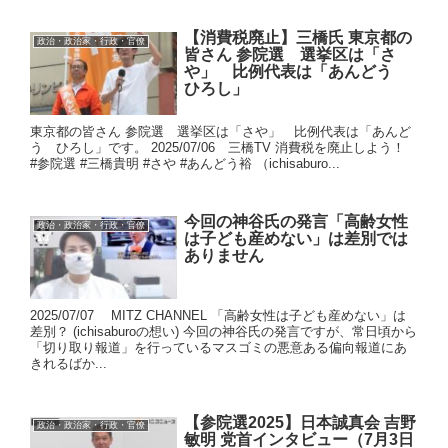
【消費税廃止】三橋氏 東京都の
政治・政治家・行政・官僚
皆さん 参院選 選挙区は「さ
や」 比例代表は「あんどう
ひろし」
東京都の皆さん 参院選 選挙区は「さや」 比例代表は「あんど
う ひろし」です。 2025/07/06 三橋TV 消費税を廃止しよう！
#参院選 #三橋貴明 #さや #あんどう裕 （ichisaburo...
今回の神谷氏の発言「高齢女性
政治・政治家・行政・官僚
は子ども産めない」は差別では
ありません
2025/07/07 MITZ CHANNEL 「高齢女性は子ども産めない」は
差別？ (ichisaburoの想い) 今回の神谷氏の発言ですが、常日頃から
「切り取り報道」を行っているマスゴミの悪意ある偏向報道にあ
きれるばか...
【参院選2025】日本誠真会 吉野
政治・政治家・行政・官僚
敏明 党首インタビュー（7月3日