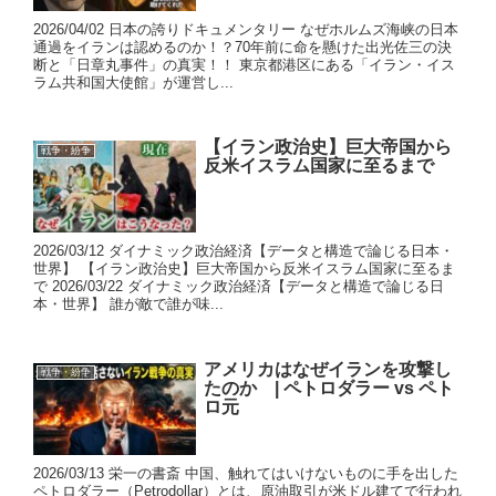
2026/04/02 日本の誇りドキュメンタリー なぜホルムズ海峡の日本
通過をイランは認めるのか！？70年前に命を懸けた出光佐三の決
断と「日章丸事件」の真実！！ 東京都港区にある「イラン・イス
ラム共和国大使館」が運営し...
【イラン政治史】巨大帝国から
戦争・紛争
反米イスラム国家に至るまで
2026/03/12 ダイナミック政治経済【データと構造で論じる日本・
世界】 【イラン政治史】巨大帝国から反米イスラム国家に至るま
で 2026/03/22 ダイナミック政治経済【データと構造で論じる日
本・世界】 誰が敵で誰が味...
アメリカはなぜイランを攻撃し
戦争・紛争
たのか | ペトロダラー vs ペト
ロ元
2026/03/13 栄一の書斎 中国、触れてはいけないものに手を出した
ペトロダラー（Petrodollar）とは、原油取引が米ドル建てで行われ