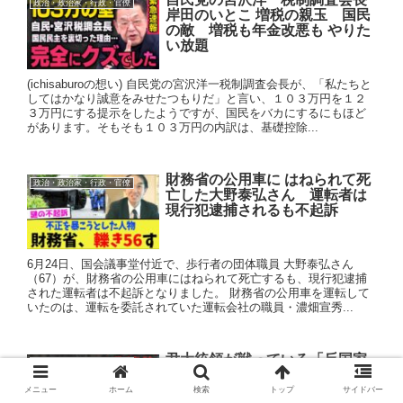
政治・政治家・行政・官僚
岸田のいとこ 増税の親玉 国民
の敵 増税も年金改悪も やりた
い放題
(ichisaburoの想い) 自民党の宮沢洋一税制調査会長が、「私たちと
してはかなり誠意をみせたつもりだ」と言い、１０３万円を１２
３万円にする提示をしたようですが、国民をバカにするにもほど
があります。そもそも１０３万円の内訳は、基礎控除...
財務省の公用車に はねられて死
政治・政治家・行政・官僚
亡した大野泰弘さん 運転者は
現行犯逮捕されるも不起訴
6月24日、国会議事堂付近で、歩行者の団体職員 大野泰弘さん
（67）が、財務省の公用車にはねられて死亡するも、現行犯逮捕
された運転者は不起訴となりました。 財務省の公用車を運転して
いたのは、運転を委託されていた運転会社の職員・濃畑宣秀...
尹大統領が戦っている「反国家
政治・政治家・行政・官僚
勢力」の正体 そして 尹錫悦大統
領と韓国社会の危機的状況
メニュー
ホーム
検索
トップ
サイドバー