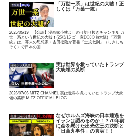
「万世一系」は世紀の大嘘！正
天皇家
しくは「万葉一統」
2025/05/19 【公認】漫画家小林よしのり切り抜きチャンネル 万
世一系という世紀の大嘘！(25/3/15 ゴー宣DOJO in大阪) 「万葉一
統」は、幕末の思想家・吉田松陰が著書『士規七則』（しきしち
そく）で日本の国...
実は世界を救っていたトランプ
トランプ大統領
大統領の英断
2026/07/06 MITZ CHANNEL 実は世界を救っていたトランプ大統
領の英断 MITZ OFFICIAL BLOG
なぜホルムズ海峡の日本通過を
世界に誇れる日本人
イランは認めるのか！？70年前
に命を懸けた出光佐三の決断と
「日章丸事件」の真実！！