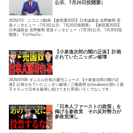
公示、7月20日投開票）
2025/7/2 ニコニコ動画 【参院選2025】日本誠真会 吉野敏明 党
首インタビュー（7月3日公示、7月20日投開票） 【参院選2025】
日本誠真会 吉野敏明 党首インタビュー（7月3日公示、7月20日投
開票） 下のYouTu...
【小泉進次郎の闇の正体】計画
政治・政治家・行政・官僚
されていたニッポン破壊
2025/07/05 ダニエル社長の週刊ニュース 【小泉進次郎の闇の正
体】計画されていたニッポン破壊｜三橋貴明 (ichisaburoの想い) 親
子そろって日本を破壊し続けてきた罪深いろくでなしです。
「日本人ファーストの政策」を
政治・政治家・行政・官僚
掲げる参政党 その反対勢力が
参政党潰し