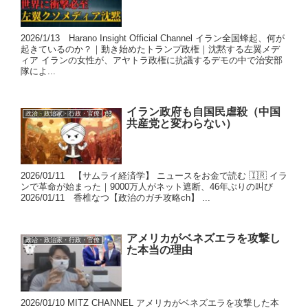
2026/1/13 Harano Insight Official Channel イラン全国蜂起、何が
起きているのか？｜動き始めたトランプ政権｜沈黙する左翼メデ
ィア イランの女性が、アヤトラ政権に抗議するデモの中で治安部
隊によ...
イラン政府も自国民虐殺（中国
政治・政治家・行政・官僚
共産党と変わらない）
2026/01/11 【サムライ経済学】 ニュースをお金で読む 🇮🇷 イラ
ンで革命が始まった｜9000万人がネット遮断、46年ぶりの叫び
2026/01/11 香椎なつ【政治のガチ攻略ch】 ...
アメリカがベネズエラを攻撃し
政治・政治家・行政・官僚
た本当の理由
2026/01/10 MITZ CHANNEL アメリカがベネズエラを攻撃した本