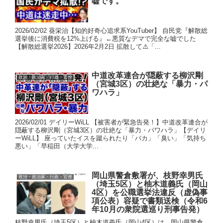
嘘です。
2026/02/02 葵栄治【知的好奇心追求系YouTuber】 自民党『解散総
選挙後に消費税を12%上げる』←悪質なデマで完全な嘘でした
【解散総選挙2026】2026年2月2日 拡散して⚠️「...
中道改革連合が隠蔽する柳沢剛
政治・政治家・行政・官僚
（宮城3区）の壮絶な「暴力・パ
ワハラ」
2026/02/01 デイリーWiLL 【被害者が緊急告発！】中道改革連合が
隠蔽する柳沢剛（宮城3区）の壮絶な「暴力・パワハラ」【デイリ
ーWiLL】 座っていたイスを蹴られたり「バカ」「臭い」「気持ち
悪い」「早稲田（大学大学...
岡山県警倉敷署が、枝野幸男氏
政治・政治家・行政・官僚
（埼玉5区）と柚木道義氏（岡山
4区）を公職選挙法違反（虚偽事
項公表）容疑で書類送検（令和6
年10月の衆院選巡り刑事告発）
枝野幸男氏（埼玉5区）と柚木道義氏（岡山4区）は、岡山県警倉