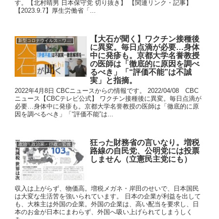
す。【北村晴男 日本保守党 切り抜き】 【関連リンク・記事】
【2023.9.7】厚生労働省「...
【大石が聞く】ワクチン接種後
新型コロナウイルス・ワクチン
に異変。毎日点滴が必要…身体
中に発疹も。京都大学名誉教授
の医師は「徹底的に原因を調べ
るべき」「“評価不能”は不誠
実」と指摘。
2022年4月8日 CBCニュースからの情報です。 2022/04/08 CBC
ニュース【CBCテレビ公式】 ワクチン接種後に異変。毎日点滴が
必要…身体中に発疹も。京都大学名誉教授の医師は「徹底的に原
因を調べるべき」「“評価不能”は...
狂った財務省の言いなり。増税
政治・政治家・行政・官僚
路線の自民党、公明党には投票
しません（立憲民主党にも）
収入は上がらず、物価高。増税メガネ・岸田のせいで、日本国民
は大変な生活苦を強いられています。 日本の企業が利益を出して
も、大株主は外国の企業。外国の企業は、高い配当を要求し、日
本のお金が日本にまわらず、外国へ吸い上げられてしまうしく