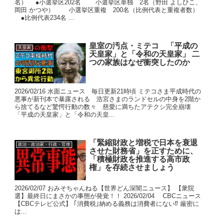
名） ●小選挙区202名 小選挙区単独 2名（野田 よしひこ、
岡田 かつや） 小選挙区重複 200名（比例代表と重複者数）
●比例代表234名 ...
皇室の汚点・ミテコ 「平成の
天皇家
天皇家」と「令和の天皇家」 二
つの家族はなぜ衝突したのか
2026/02/16 水面ニュース 毎日更新21時頃 ミテコさま平成時代の
悪事が新刊本で暴露される 浩宮さまのランドセルの中身を2階か
ら捨てるなど驚愕行動の数々 慈愛に満ちたアテクシ完全崩壊
「平成の天皇家」と「令和の天皇...
「緊縮財政と増税で日本を衰退
政治・政治家・行政・官僚
させた財務省」を正すために、
「積極財政を推進する高市政
権」を存続させましょう
2026/02/07 おみそちゃんねる【世界どん深闇ニュース】 【衆院
選】最終日にまさかの事態が発覚！！ 2026/02/04 CBCニュース
【CBCテレビ公式】 ｢消費税｣納める義務は消費者にない⁉ 厳密に
は...