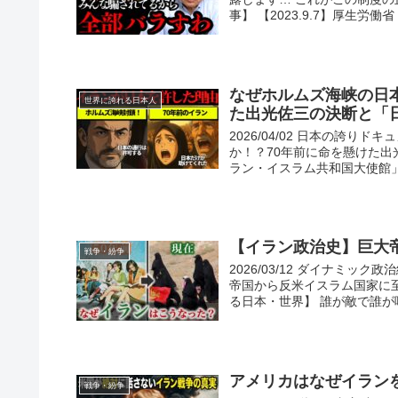
事】 【2023.9.7】厚生労働省「
なぜホルムズ海峡の日
世界に誇れる日本人
た出光佐三の決断と「
2026/04/02 日本の誇
か！？70年前に命を懸けた出
ラン・イスラム共和国大使館」が
【イラン政治史】巨大
戦争・紛争
2026/03/12 ダイナミ
帝国から反米イスラム国家に至る
る日本・世界】 誰が敵で誰が味.
アメリカはなぜイランを
戦争・紛争