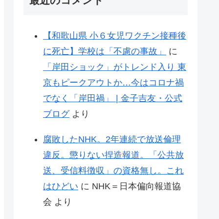
最近のコメント
【和歌山県 小６女児ワクチン接種後
に死亡】学校は「不慮の事故」
に
「岸田ショック」がトレンド入り 東
京もピークアウトか…今はコロナ禍
でなく「岸田禍」 | 金子吉友・公式
ブログ
より
腐敗したNHK。2年連続で放送倫理
違反。懲りない捏造報道。「公共放
送、受信料徴収」の資格無し。これ
はひどい
に
NHK＝日本偏向報道協
会
より