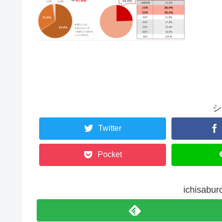
シ
Twitter
Pocket
ichisa