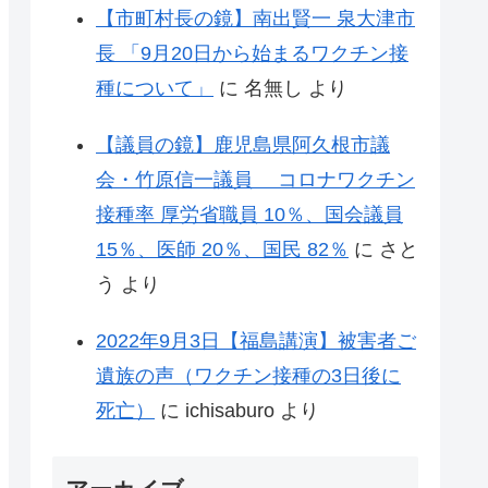
【市町村長の鏡】南出賢一 泉大津市
長 「9月20日から始まるワクチン接
種について」
に
名無し
より
【議員の鏡】鹿児島県阿久根市議
会・竹原信一議員 コロナワクチン
接種率 厚労省職員 10％、国会議員
15％、医師 20％、国民 82％
に
さと
う
より
2022年9月3日【福島講演】被害者ご
遺族の声（ワクチン接種の3日後に
死亡）
に
ichisaburo
より