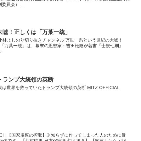
員会） ...
大嘘！正しくは「万葉一統」
漫画家小林よしのり切り抜きチャンネル 万世一系という世紀の大嘘！
 in大阪) 「万葉一統」は、幕末の思想家・吉田松陰が著書『士規七則』
.
ランプ大統領の英断
NNEL 実は世界を救っていたトランプ大統領の英断 MITZ OFFICIAL
時事問題CH 【国家規模の搾取】※知らずに作ってしまった人のために暴
正体です。【北村晴男 日本保守党 切り抜き】 【関連リンク・記