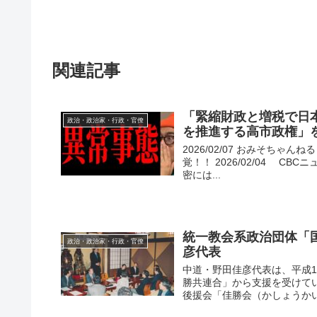
関連記事
「緊縮財政と増税で日
政治・政治家・行政・官僚
を推進する高市政権」
2026/02/07 おみそち
覚！！ 2026/02/04 C
密には...
統一教会系政治団体「
政治・政治家・行政・官僚
彦代表
中道・野田佳彦代表は、平成12
勝共連合」から支援を受けて
後援会「佳勝会（かしょうかい