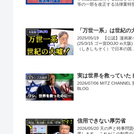
等の一部を改正する法律案特別委
「万世一系」は世紀の
天皇家
2025/05/19 【公認】
(25/3/15 ゴー宣DOJO
（しきしちそく）で日本の国..
実は世界を救っていたト
トランプ大統領
2026/07/06 MITZ CHA
BLOG
信用できない厚労省
政治・政治家・行政・官僚
2026/05/20 天の声と
露します… これがこの制度の