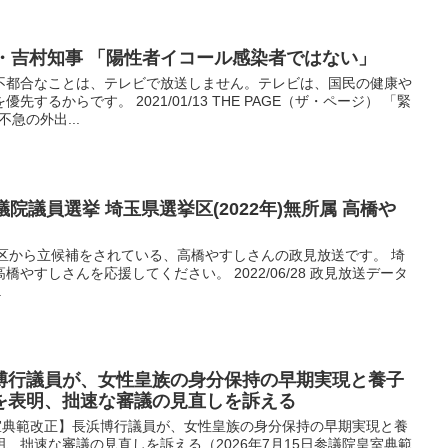
阪府・吉村知事 「陽性者イコール感染者ではない」
不都合なことは、テレビで放送しません。テレビは、国民の健康や
するからです。 2021/01/13 THE PAGE（ザ・ページ） 「緊
急の外出...
院議員選挙 埼玉県選挙区(2022年)無所属 高橋や
埼玉県選挙区から立候補をされている、高橋やすしさんの政見放送です。 埼
やすしさんを応援してください。 2022/06/28 政見放送データ
.
博行議員が、女性皇族の身分保持の早期実現と養子
を表明、拙速な審議の見直しを訴える
党 【皇室典範改正】長浜博行議員が、女性皇族の身分保持の早期実現と養
、拙速な審議の見直しを訴える（2026年7月15日参議院皇室典範