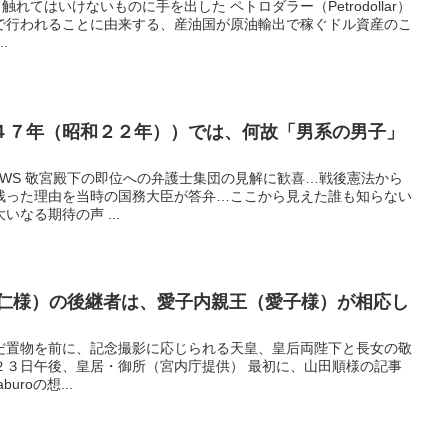
中国、触れてはいけないものに手を出した ペトロダラー（Petrodollar）
で行われることに由来する、産油国が原油輸出で稼ぐドル資産のこ
.
４７年（昭和２２年））では、何故「男系の男子」
キのNEWS 敬宮殿下の即位への弁護士集団の見解に歓喜…戦後憲法から
残った理由を当時の国務大臣が答弁…ここから見えた誰も知らない
なる期待の声 ...
徳仁様）の後継者は、愛子内親王（愛子様）が相応し
だ置物を前に、記念撮影に応じられる天皇、皇后両陛下と長女の敬
２３日午後、皇居・御所（宮内庁提供） 最初に、山田順様の記事
uroの想...