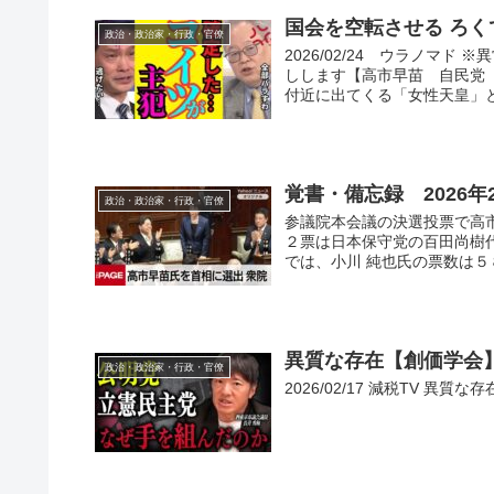
国会を空転させる ろく
政治・政治家・行政・官僚
2026/02/24 ウラノマ
しします【高市早苗 自民党 
付近に出てくる「女性天皇」と「
覚書・備忘録 2026
政治・政治家・行政・官僚
参議院本会議の決選投票で高
２票は日本保守党の百田尚樹
では、小川 純也氏の票数は５
異質な存在【創価学会
政治・政治家・行政・官僚
2026/02/17 減税TV