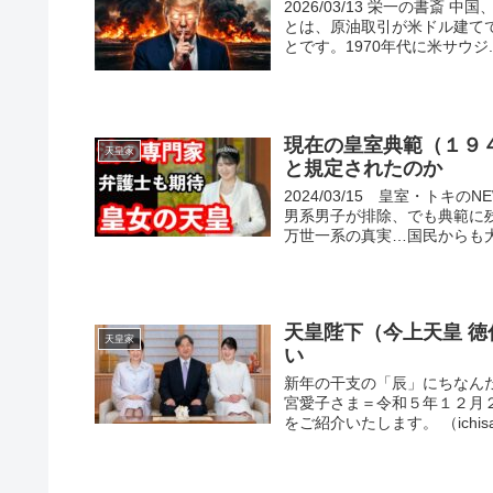
2026/03/13 栄一の書斎 
とは、原油取引が米ドル建て
とです。1970年代に米サウジ..
現在の皇室典範（１９
天皇家
と規定されたのか
2024/03/15 皇室・ト
男系男子が排除、でも典範に
万世一系の真実…国民からも大い
天皇陛下（今上天皇 
天皇家
い
新年の干支の「辰」にちなん
宮愛子さま＝令和５年１２月
をご紹介いたします。 （ichisab