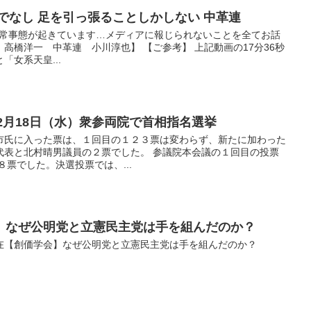
でなし 足を引っ張ることしかしない 中革連
ド ※異常事態が起きています…メディアに報じられないことを全てお話
高橋洋一 中革連 小川淳也】 【ご参考】 上記動画の17分36秒
女系天皇...
年2月18日（水）衆参両院で首相指名選挙
市氏に入った票は、１回目の１２３票は変わらず、新たに加わった
代表と北村晴男議員の２票でした。 参議院本会議の１回目の投票
８票でした。決選投票では、...
】なぜ公明党と立憲民主党は手を組んだのか？
 異質な存在【創価学会】なぜ公明党と立憲民主党は手を組んだのか？