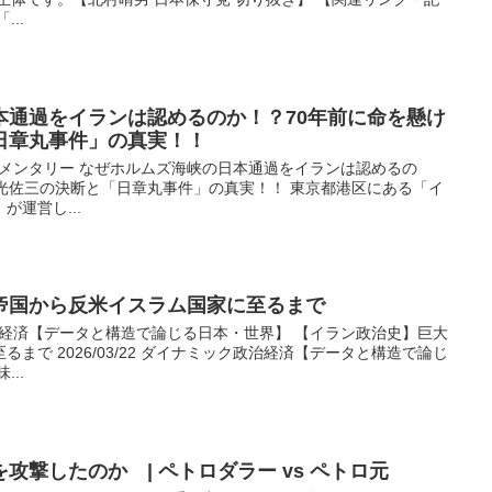
...
本通過をイランは認めるのか！？70年前に命を懸け
日章丸事件」の真実！！
りドキュメンタリー なぜホルムズ海峡の日本通過をイランは認めるの
光佐三の決断と「日章丸事件」の真実！！ 東京都港区にある「イ
運営し...
帝国から反米イスラム国家に至るまで
ック政治経済【データと構造で論じる日本・世界】 【イラン政治史】巨大
まで 2026/03/22 ダイナミック政治経済【データと構造で論じ
..
攻撃したのか | ペトロダラー vs ペトロ元