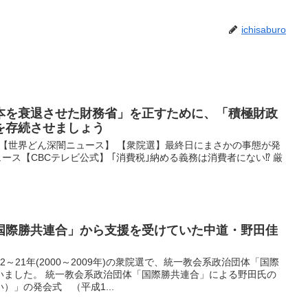
ichisaburo
本を衰退させた財務省」を正すために、「積極財政
を存続させましょう
ゃんねる【世界どん深闇ニュース】 【衆院選】最終日にまさかの事態が発
BCニュース【CBCテレビ公式】 ｢消費税｣納める義務は消費者にない⁉ 厳
国際勝共連合」から支援を受けていた中道・野田佳
～21年(2000～2009年)の衆院選で、統一教会系政治団体「国際
いました。 統一教会系政治団体「国際勝共連合」による野田氏の
）」の発会式 （平成1...