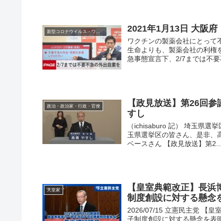
2021年1月13日 大
新型コロナウイルス・ワクチン
ワクチンの製薬会社にとって
生命よりも、製薬会社の利権を優先
急事態宣言下、2/7までは不要不
【政見放送】第26回参議
政治・政治家・行政・官僚
すし
（ichisaburo 記） 
玉県選挙区の皆さん、是非、高橋
ベースさん 【政見放送】第2..
【皇室典範改正】長浜
天皇家
制度創設に対する懸念
2026/07/15 立憲民主
子制度創設に対する懸念を表明