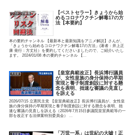
【ベストセラー】きょうから始
ワクチンの解毒
めるコロナワクチン解毒17の方
法【本要約】
本の要約チャンネル 【最新本と最新知識をアニメ解説】さんが、
「きょうから始めるコロナワクチン解毒17の方法」(著者：井上正
康 発行：方丈社）を要約してくださいましたので、ご紹介いたし
ます。 2024/01/08 本の要約チャンネル 【...
【皇室典範改正】長浜博行議員
天皇家
が、女性皇族の身分保持の早期
実現と養子制度創設に対する懸
念を表明、拙速な審議の見直し
を訴える
2026/07/15 立憲民主党 【皇室典範改正】長浜博行議員が、女性皇
族の身分保持の早期実現と養子制度創設に対する懸念を表明、拙
速な審議の見直しを訴える（2026年7月15日参議院皇室典範等の一
部を改正する法律案特別委員会） ...
「万世一系」は世紀の大嘘！正
天皇家