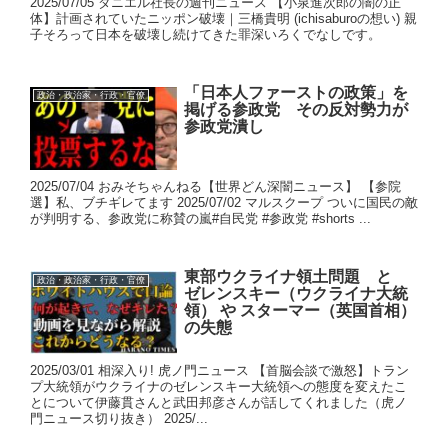
2025/07/05 ダニエル社長の週刊ニュース 【小泉進次郎の闇の正
体】計画されていたニッポン破壊｜三橋貴明 (ichisaburoの想い) 親
子そろって日本を破壊し続けてきた罪深いろくでなしです。
「日本人ファーストの政策」を
政治・政治家・行政・官僚
掲げる参政党 その反対勢力が
参政党潰し
2025/07/04 おみそちゃんねる【世界どん深闇ニュース】 【参院
選】私、ブチギレてます 2025/07/02 マルスクープ ついに国民の敵
が判明する、参政党に称賛の嵐#自民党 #参政党 #shorts ...
東部ウクライナ領土問題 と
政治・政治家・行政・官僚
ゼレンスキー（ウクライナ大統
領） や スターマー（英国首相）
の失態
2025/03/01 相深入り! 虎ノ門ニュース 【首脳会談で激怒】トラン
プ大統領がウクライナのゼレンスキー大統領への態度を変えたこ
とについて伊藤貫さんと武田邦彦さんが話してくれました（虎ノ
門ニュース切り抜き） 2025/...