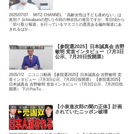
2025/07/07 MITZ CHANNEL 「高齢女性は子ども産めない」は
差別？ (ichisaburoの想い) 今回の神谷氏の発言ですが、常日頃から
「切り取り報道」を行っているマスゴミの悪意ある偏向報道にあ
きれるばか...
【参院選2025】日本誠真会 吉野
政治・政治家・行政・官僚
敏明 党首インタビュー（7月3日
公示、7月20日投開票）
2025/7/2 ニコニコ動画 【参院選2025】日本誠真会 吉野敏明 党
首インタビュー（7月3日公示、7月20日投開票） 【参院選2025】
日本誠真会 吉野敏明 党首インタビュー（7月3日公示、7月20日投
開票） 下のYouTu...
【小泉進次郎の闇の正体】計画
政治・政治家・行政・官僚
されていたニッポン破壊