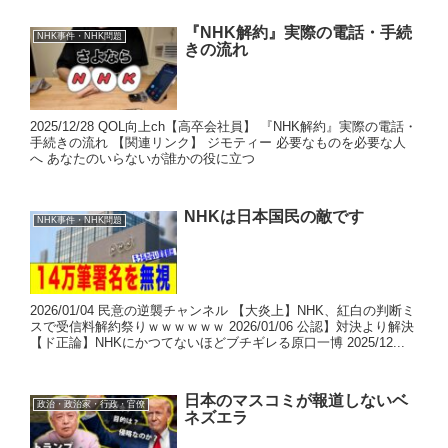
『NHK解約』実際の電話・手続
NHK事件・NHK問題
きの流れ
2025/12/28 QOL向上ch【高卒会社員】 『NHK解約』実際の電話・
手続きの流れ 【関連リンク】 ジモティー 必要なものを必要な人
へ あなたのいらないが誰かの役に立つ
NHKは日本国民の敵です
NHK事件・NHK問題
2026/01/04 民意の逆襲チャンネル 【大炎上】NHK、紅白の判断ミ
スで受信料解約祭りｗｗｗｗｗｗ 2026/01/06 公認】対決より解決
【ド正論】NHKにかつてないほどブチギレる原口一博 2025/12...
日本のマスコミが報道しないベ
政治・政治家・行政・官僚
ネズエラ