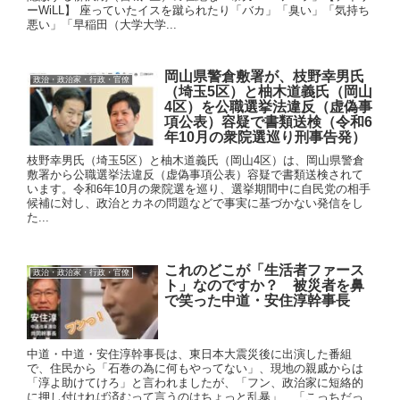
ーWiLL】 座っていたイスを蹴られたり「バカ」「臭い」「気持ち
悪い」「早稲田（大学大学...
岡山県警倉敷署が、枝野幸男氏
政治・政治家・行政・官僚
（埼玉5区）と柚木道義氏（岡山
4区）を公職選挙法違反（虚偽事
項公表）容疑で書類送検（令和6
年10月の衆院選巡り刑事告発）
枝野幸男氏（埼玉5区）と柚木道義氏（岡山4区）は、岡山県警倉
敷署から公職選挙法違反（虚偽事項公表）容疑で書類送検されて
います。令和6年10月の衆院選を巡り、選挙期間中に自民党の相手
候補に対し、政治とカネの問題などで事実に基づかない発信をし
た...
これのどこが「生活者ファース
政治・政治家・行政・官僚
ト」なのですか？ 被災者を鼻
で笑った中道・安住淳幹事長
中道・中道・安住淳幹事長は、東日本大震災後に出演した番組
で、住民から「石巻の為に何もやってない」、現地の親戚からは
「淳よ助けてけろ」と言われましたが、「フン、政治家に短絡的
に押し付ければ済むって言うのはちょっと乱暴」、「こっちだっ