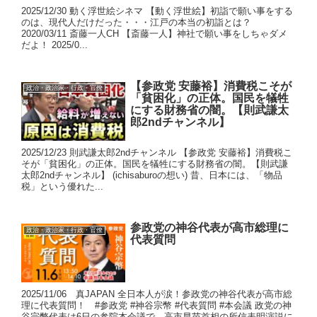
2025/12/30 動く浮世絵シネマ 【動く浮世絵】初詣で願い事をする
のは、現代人だけだった・・・江戸の本当の初詣とは？
2020/03/11 斎藤一人CH 【斎藤一人】神社で願い事をしちゃダメ
だよ！ 2025/0...
【参政党 安藤裕】消費税こそが
政治・政治家・行政・官僚
「貧困化」の正体。国民を犠牲
にする財務省の闇。【則武謙太
郎2ndチャンネル】
2025/12/23 則武謙太郎2ndチャンネル 【参政党 安藤裕】消費税こ
そが「貧困化」の正体。国民を犠牲にする財務省の闇。【則武謙
太郎2ndチャンネル】 (ichisaburoの想い) 昔、日本には、「物品
税」という優れた...
参政党の神谷代表が高市総理に
政治・政治家・行政・官僚
代表質問
2025/11/06 真JAPAN 全日本人が涙！参政党の神谷代表が高市総
理に代表質問！ #参政党 #神谷宗幣 #代表質問 #本会議 政党の神
谷宗幣代表は6日の参院本会議で、高市早苗首相の所信表明演説に