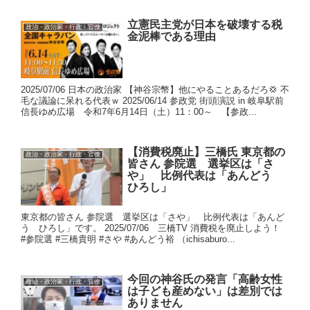
立憲民主党が日本を破壊する税
政治・政治家・行政・官僚
金泥棒である理由
2025/07/06 日本の政治家 【神谷宗幣】他にやることあるだろ💢 不
毛な議論に呆れる代表ｗ 2025/06/14 参政党 街頭演説 in 岐阜駅前
信長ゆめ広場 令和7年6月14日（土）11：00～ 【参政...
【消費税廃止】三橋氏 東京都の
政治・政治家・行政・官僚
皆さん 参院選 選挙区は「さ
や」 比例代表は「あんどう
ひろし」
東京都の皆さん 参院選 選挙区は「さや」 比例代表は「あんど
う ひろし」です。 2025/07/06 三橋TV 消費税を廃止しよう！
#参院選 #三橋貴明 #さや #あんどう裕 （ichisaburo...
今回の神谷氏の発言「高齢女性
政治・政治家・行政・官僚
は子ども産めない」は差別では
ありません