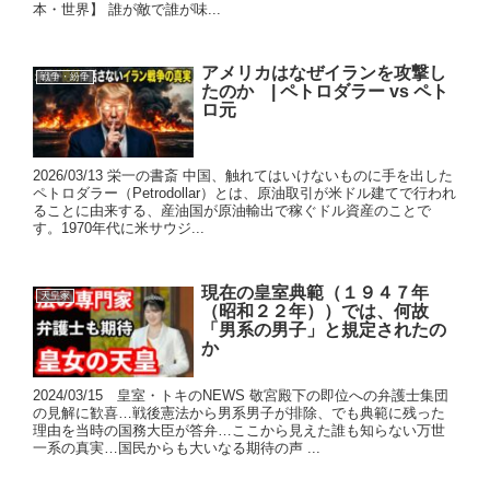
本・世界】 誰が敵で誰が味...
アメリカはなぜイランを攻撃し
戦争・紛争
たのか | ペトロダラー vs ペト
ロ元
2026/03/13 栄一の書斎 中国、触れてはいけないものに手を出した
ペトロダラー（Petrodollar）とは、原油取引が米ドル建てで行われ
ることに由来する、産油国が原油輸出で稼ぐドル資産のことで
す。1970年代に米サウジ...
現在の皇室典範（１９４７年
天皇家
（昭和２２年））では、何故
「男系の男子」と規定されたの
か
2024/03/15 皇室・トキのNEWS 敬宮殿下の即位への弁護士集団
の見解に歓喜…戦後憲法から男系男子が排除、でも典範に残った
理由を当時の国務大臣が答弁…ここから見えた誰も知らない万世
一系の真実…国民からも大いなる期待の声 ...