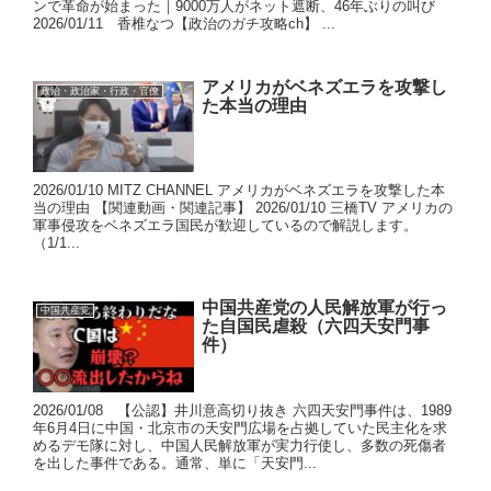
ンで革命が始まった｜9000万人がネット遮断、46年ぶりの叫び
2026/01/11 香椎なつ【政治のガチ攻略ch】 ...
アメリカがベネズエラを攻撃し
政治・政治家・行政・官僚
た本当の理由
2026/01/10 MITZ CHANNEL アメリカがベネズエラを攻撃した本
当の理由 【関連動画・関連記事】 2026/01/10 三橋TV アメリカの
軍事侵攻をベネズエラ国民が歓迎しているので解説します。
（1/1...
中国共産党の人民解放軍が行っ
中国共産党
た自国民虐殺（六四天安門事
件）
2026/01/08 【公認】井川意高切り抜き 六四天安門事件は、1989
年6月4日に中国・北京市の天安門広場を占拠していた民主化を求
めるデモ隊に対し、中国人民解放軍が実力行使し、多数の死傷者
を出した事件である。通常、単に「天安門...