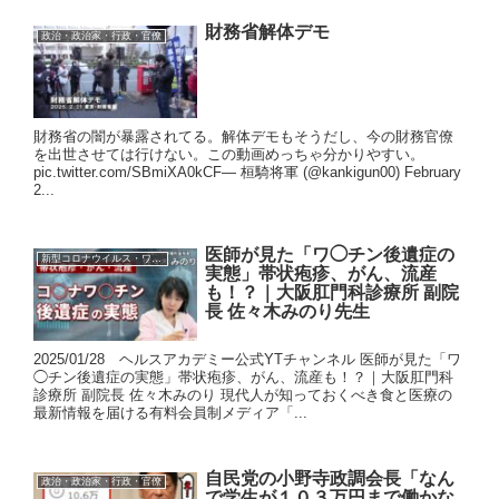
財務省解体デモ
政治・政治家・行政・官僚
財務省の闇が暴露されてる。解体デモもそうだし、今の財務官僚
を出世させては行けない。この動画めっちゃ分かりやすい。
pic.twitter.com/SBmiXA0kCF— 桓騎将軍 (@kankigun00) February
2...
医師が見た「ワ◯チン後遺症の
新型コロナウイルス・ワクチン
実態」帯状疱疹、がん、流産
も！？｜大阪肛門科診療所 副院
長 佐々木みのり先生
2025/01/28 ヘルスアカデミー公式YTチャンネル 医師が見た「ワ
◯チン後遺症の実態」帯状疱疹、がん、流産も！？｜大阪肛門科
診療所 副院長 佐々木みのり 現代人が知っておくべき食と医療の
最新情報を届ける有料会員制メディア「...
自民党の小野寺政調会長「なん
政治・政治家・行政・官僚
で学生が１０３万円まで働かな