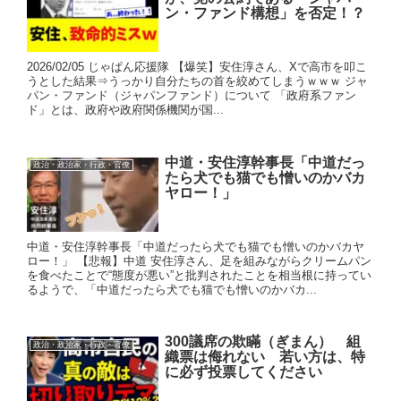
ン・ファンド構想」を否定！？
2026/02/05 じゃぱん応援隊 【爆笑】安住淳さん、Xで高市を叩こ
うとした結果⇒うっかり自分たちの首を絞めてしまうｗｗｗ ジャ
パン・ファンド（ジャパンファンド）について 「政府系ファン
ド」とは、政府や政府関係機関が国...
中道・安住淳幹事長「中道だっ
政治・政治家・行政・官僚
たら犬でも猫でも憎いのかバカ
ヤロー！」
中道・安住淳幹事長「中道だったら犬でも猫でも憎いのかバカヤ
ロー！」 【悲報】中道 安住淳さん、足を組みながらクリームパン
を食べたことで“態度が悪い”と批判されたことを相当根に持ってい
るようで、「中道だったら犬でも猫でも憎いのかバカ...
300議席の欺瞞（ぎまん） 組
政治・政治家・行政・官僚
織票は侮れない 若い方は、特
に必ず投票してください