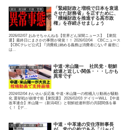
「緊縮財政と増税で日本を衰退
政治・政治家・行政・官僚
させた財務省」を正すために、
「積極財政を推進する高市政
権」を存続させましょう
2026/02/07 おみそちゃんねる【世界どん深闇ニュース】 【衆院
選】最終日にまさかの事態が発覚！！ 2026/02/04 CBCニュース
【CBCテレビ公式】 ｢消費税｣納める義務は消費者にない⁉ 厳密に
は...
中道･米山隆一 社民党・朝鮮
政治・政治家・行政・官僚
総連と近しい関係・・・しかも
異常です
2024/02/04 わいわい反応集 中道･米山隆一の棺桶入り動画が騒動
化 選挙戦が崩壊寸前【衆院選】 2026/02/03 デイリーWiLL 【中道
改革連合】米山隆一（新潟4区）と朝鮮総連幹部の共闘関係を暴
く！【デ...
中道・中革連の安住淳幹事長
政治・政治家・行政・官僚
が、党の公約である「ジャパ