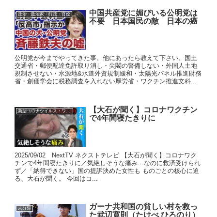
中国共産党に媚びいる公明党は
政治・政治家・行政・官僚
不要 日本国民の敵 日本の癌
公明党が今までやってきた事。他にあったら教えて下さい。国土
交通省・郵便配達免許取り消し・尖閣の警備しない・外国人土地
規制させない・水源地&水道外資規制緩和・太陽光パネル推進財務
省・創価学会に税務調査を入れない厚労省・ワクチン推進文科...
【大石が聞く】コロナワクチン
新型コロナウイルス・ワクチン
で4年間寝たきりに
2025/09/02 NextTV ネクストテレビ 【大石が聞く】コロナワク
チンで4年間寝たきりに／気絶しそうな痛み…なのに救済受けられ
ず／「納得できない」国の提訴決めた女性も ものごとの核心に迫
る、大石が聞く。 今回はコ...
ガーナ共和国の貧しい村を救っ
未分類
た武辺寛則（たけべ ひろのり）