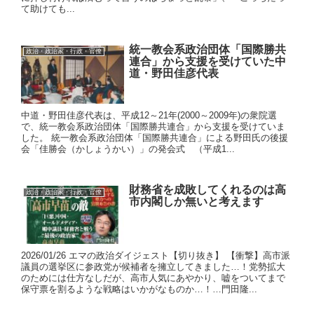
て助けても...
統一教会系政治団体「国際勝共
政治・政治家・行政・官僚
連合」から支援を受けていた中
道・野田佳彦代表
中道・野田佳彦代表は、平成12～21年(2000～2009年)の衆院選
で、統一教会系政治団体「国際勝共連合」から支援を受けていま
した。 統一教会系政治団体「国際勝共連合」による野田氏の後援
会「佳勝会（かしょうかい）」の発会式 （平成1...
財務省を成敗してくれるのは高
政治・政治家・行政・官僚
市内閣しか無いと考えます
2026/01/26 エマの政治ダイジェスト【切り抜き】 【衝撃】高市派
議員の選挙区に参政党が候補者を擁立してきました…！党勢拡大
のためには仕方なしだが、高市人気にあやかり、嘘をついてまで
保守票を割るような戦略はいかがなものか…！…門田隆...