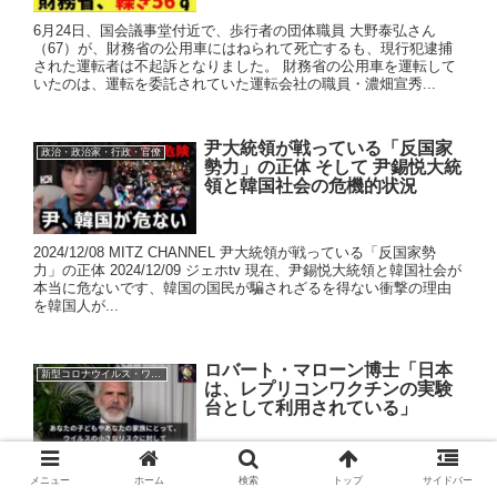
6月24日、国会議事堂付近で、歩行者の団体職員 大野泰弘さん
（67）が、財務省の公用車にはねられて死亡するも、現行犯逮捕
された運転者は不起訴となりました。 財務省の公用車を運転して
いたのは、運転を委託されていた運転会社の職員・濃畑宣秀...
尹大統領が戦っている「反国家
政治・政治家・行政・官僚
勢力」の正体 そして 尹錫悦大統
領と韓国社会の危機的状況
2024/12/08 MITZ CHANNEL 尹大統領が戦っている「反国家勢
力」の正体 2024/12/09 ジェホtv 現在、尹錫悦大統領と韓国社会が
本当に危ないです、韓国の国民が騙されざるを得ない衝撃の理由
を韓国人が...
ロバート・マローン博士「日本
新型コロナウイルス・ワクチン
は、レプリコンワクチンの実験
台として利用されている」
ロバート・マローン博士は、自己増殖型RNAワクチン（レプリコ
メニュー
ホーム
検索
トップ
サイドバー
ンワクチン）が日本で導入されることに対し、懸念を表明してい