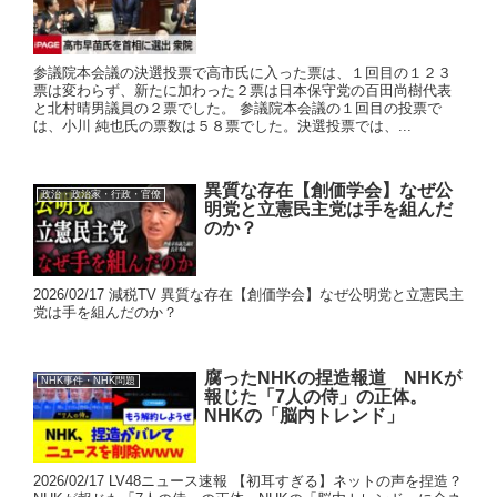
参議院本会議の決選投票で高市氏に入った票は、１回目の１２３
票は変わらず、新たに加わった２票は日本保守党の百田尚樹代表
と北村晴男議員の２票でした。 参議院本会議の１回目の投票で
は、小川 純也氏の票数は５８票でした。決選投票では、...
異質な存在【創価学会】なぜ公
政治・政治家・行政・官僚
明党と立憲民主党は手を組んだ
のか？
2026/02/17 減税TV 異質な存在【創価学会】なぜ公明党と立憲民主
党は手を組んだのか？
腐ったNHKの捏造報道 NHKが
NHK事件・NHK問題
報じた「7人の侍」の正体。
NHKの「脳内トレンド」
2026/02/17 LV48ニュース速報 【初耳すぎる】ネットの声を捏造？