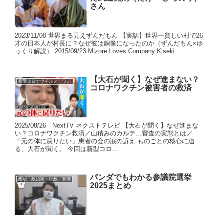
さん
2023/11/08 世界まる見えずんだもん 【実話】世界一貧しい村で26
才の日本人が村長に？なぜ彼は銅像になったのか（ずんだもん×ゆ
っくり解説） 2015/09/23 Mizore Loves Company Kiseki ...
【大石が聞く】なぜ進まない？
新型コロナウイルス・ワクチン
コロナワクチン被害者の救済
2025/08/26 NextTV ネクストテレビ 【大石が聞く】なぜ進まな
い？コロナワクチン救済／山積みのカルテ…審査の実態とは／
「元の体に戻りたい」患者の会の涙の訴え ものごとの核心に迫
る、大石が聞く。 今回は新型コロ...
パンダでもわかる参議院選挙
政治・政治家・行政・官僚
2025まとめ