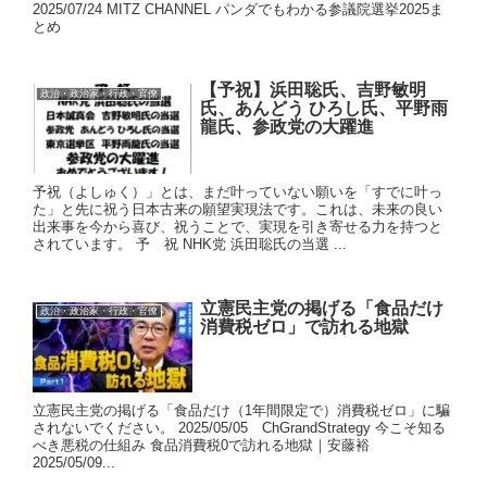
2025/07/24 MITZ CHANNEL パンダでもわかる参議院選挙2025ま
とめ
【予祝】浜田聡氏、吉野敏明
政治・政治家・行政・官僚
氏、あんどう ひろし氏、平野雨
龍氏、参政党の大躍進
予祝（よしゅく）」とは、まだ叶っていない願いを「すでに叶っ
た」と先に祝う日本古来の願望実現法です。これは、未来の良い
出来事を今から喜び、祝うことで、実現を引き寄せる力を持つと
されています。 予 祝 NHK党 浜田聡氏の当選 ...
立憲民主党の掲げる「食品だけ
政治・政治家・行政・官僚
消費税ゼロ」で訪れる地獄
立憲民主党の掲げる「食品だけ（1年間限定で）消費税ゼロ」に騙
されないでください。 2025/05/05 ChGrandStrategy 今こそ知る
べき悪税の仕組み 食品消費税0で訪れる地獄｜安藤裕
2025/05/09...