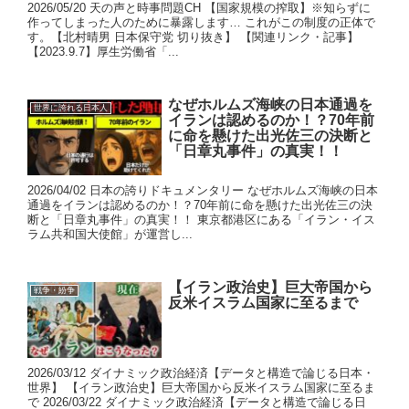
2026/05/20 天の声と時事問題CH 【国家規模の搾取】※知らずに
作ってしまった人のために暴露します… これがこの制度の正体で
す。【北村晴男 日本保守党 切り抜き】 【関連リンク・記事】
【2023.9.7】厚生労働省「...
なぜホルムズ海峡の日本通過を
世界に誇れる日本人
イランは認めるのか！？70年前
に命を懸けた出光佐三の決断と
「日章丸事件」の真実！！
2026/04/02 日本の誇りドキュメンタリー なぜホルムズ海峡の日本
通過をイランは認めるのか！？70年前に命を懸けた出光佐三の決
断と「日章丸事件」の真実！！ 東京都港区にある「イラン・イス
ラム共和国大使館」が運営し...
【イラン政治史】巨大帝国から
戦争・紛争
反米イスラム国家に至るまで
2026/03/12 ダイナミック政治経済【データと構造で論じる日本・
世界】 【イラン政治史】巨大帝国から反米イスラム国家に至るま
で 2026/03/22 ダイナミック政治経済【データと構造で論じる日