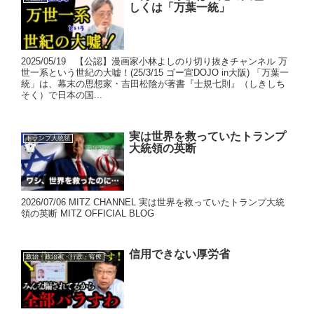
しくは「万葉一統」
2025/05/19 【公認】漫画家小林よしのり切り抜きチャンネル 万
世一系という世紀の大嘘！(25/3/15 ゴー宣DOJO in大阪) 「万葉一
統」は、幕末の思想家・吉田松陰が著書『士規七則』（しきしち
そく）で日本の国...
実は世界を救っていたトランプ
トランプ大統領
大統領の英断
2026/07/06 MITZ CHANNEL 実は世界を救っていたトランプ大統
領の英断 MITZ OFFICIAL BLOG
信用できない厚労省
政治・政治家・行政・官僚