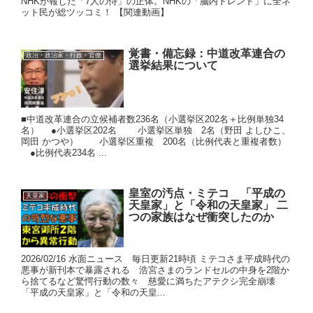
NHKが報じた「7人の侍」の正体。NHKの「脳内トレンド」に全ネ
ット民が総ツッコミ！ 【関連動画】
覚書・備忘録：中道改革連合の
政治・政治家・行政・官僚
選挙結果について
■中道改革連合の立候補者数236名（小選挙区202名＋比例単独34
名） ●小選挙区202名 小選挙区単独 2名（野田 よしひこ、
岡田 かつや） 小選挙区重複 200名（比例代表と重複者数）
●比例代表234名 ...
皇室の汚点・ミテコ 「平成の
天皇家
天皇家」と「令和の天皇家」 二
つの家族はなぜ衝突したのか
2026/02/16 水面ニュース 毎日更新21時頃 ミテコさま平成時代の
悪事が新刊本で暴露される 浩宮さまのランドセルの中身を2階か
ら捨てるなど驚愕行動の数々 慈愛に満ちたアテクシ完全崩壊
「平成の天皇家」と「令和の天皇...