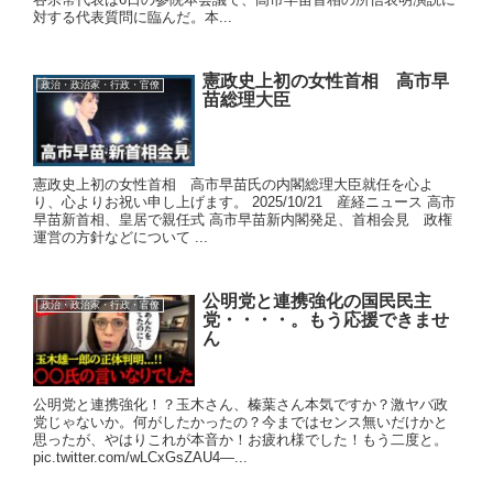
対する代表質問に臨んだ。本...
憲政史上初の女性首相 高市早
政治・政治家・行政・官僚
苗総理大臣
憲政史上初の女性首相 高市早苗氏の内閣総理大臣就任を心よ
り、心よりお祝い申し上げます。 2025/10/21 産経ニュース 高市
早苗新首相、皇居で親任式 高市早苗新内閣発足、首相会見 政権
運営の方針などについて ...
公明党と連携強化の国民民主
政治・政治家・行政・官僚
党・・・・。もう応援できませ
ん
公明党と連携強化！？玉木さん、榛葉さん本気ですか？激ヤバ政
党じゃないか。何がしたかったの？今まではセンス無いだけかと
思ったが、やはりこれが本音か！お疲れ様でした！もう二度と。
pic.twitter.com/wLCxGsZAU4—...