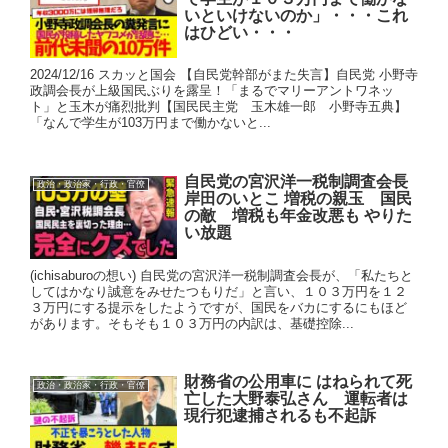
いといけないのか」・・・これ
はひどい・・・
2024/12/16 スカッと国会 【自民党幹部がまた失言】自民党 小野寺
政調会長が上級国民ぶりを露呈！「まるでマリーアントワネッ
ト」と玉木が痛烈批判【国民民主党 玉木雄一郎 小野寺五典】
「なんで学生が103万円まで働かないと...
自民党の宮沢洋一税制調査会長
政治・政治家・行政・官僚
岸田のいとこ 増税の親玉 国民
の敵 増税も年金改悪も やりた
い放題
(ichisaburoの想い) 自民党の宮沢洋一税制調査会長が、「私たちと
してはかなり誠意をみせたつもりだ」と言い、１０３万円を１２
３万円にする提示をしたようですが、国民をバカにするにもほど
があります。そもそも１０３万円の内訳は、基礎控除...
財務省の公用車に はねられて死
政治・政治家・行政・官僚
亡した大野泰弘さん 運転者は
現行犯逮捕されるも不起訴