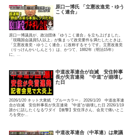
原口一博氏 「立憲改進党・ゆう
政治・政治家・行政・官僚
こく連合」
原口一博議員が、政治団体「ゆうこく連合」を立ち上げました。
「現職国会議員5人以上」が集まって政党要件を満たしたときは、
「立憲改進党・ゆうこく連合」に改称するそうです。立憲改進党
（りっけんかいしんとう）は、かつて、1882年（明治15年）
に、...
中道改革連合が自滅 安住幹事
政治・政治家・行政・官僚
長が失言連発 “中道”が崩壊し
た日
2026/1/20 ネット大衆紙「ブルーカラー」 2026/1/20 中道改革連
合が自滅 安住幹事長が失言連発 “中道”が崩壊した日 2026/1/19
誰かに話したくなるワダイ 【衝撃】安住淳さん、会見で痛いとこ
ろを突か...
中道改革連合（中革連）は衆議
政治・政治家・行政・官僚