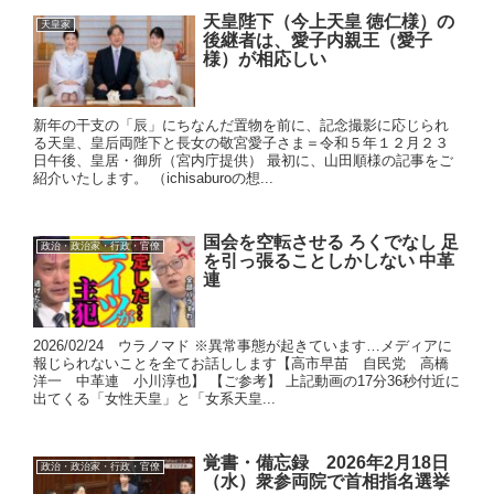
天皇陛下（今上天皇 徳仁様）の
天皇家
後継者は、愛子内親王（愛子
様）が相応しい
新年の干支の「辰」にちなんだ置物を前に、記念撮影に応じられ
る天皇、皇后両陛下と長女の敬宮愛子さま＝令和５年１２月２３
日午後、皇居・御所（宮内庁提供） 最初に、山田順様の記事をご
紹介いたします。 （ichisaburoの想...
国会を空転させる ろくでなし 足
政治・政治家・行政・官僚
を引っ張ることしかしない 中革
連
2026/02/24 ウラノマド ※異常事態が起きています…メディアに
報じられないことを全てお話しします【高市早苗 自民党 高橋
洋一 中革連 小川淳也】 【ご参考】 上記動画の17分36秒付近に
出てくる「女性天皇」と「女系天皇...
覚書・備忘録 2026年2月18日
政治・政治家・行政・官僚
（水）衆参両院で首相指名選挙