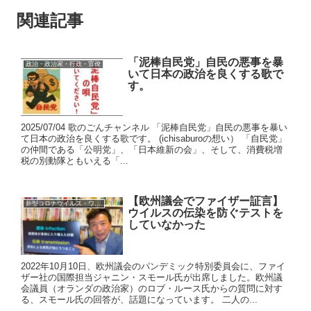
関連記事
「泥棒自民党」自民の悪事を暴
政治・政治家・行政・官僚
いて日本の政治を良くする歌で
す。
2025/07/04 歌のごんチャンネル 「泥棒自民党」自民の悪事を暴い
て日本の政治を良くする歌です。 (ichisaburoの想い） 「自民党」
の仲間である「公明党」、「日本維新の会」、そして、消費税増
税の別動隊ともいえる「...
【欧州議会でファイザー証言】
新型コロナウイルス・ワクチン
ウイルスの伝染を防ぐテストを
していなかった
2022年10月10日、欧州議会のパンデミック特別委員会に、ファイ
ザー社の国際担当ジャニン・スモール氏が出席しました。欧州議
会議員（オランダの政治家）のロブ・ルース氏からの質問に対す
る、スモール氏の回答が、話題になっています。 二人の...