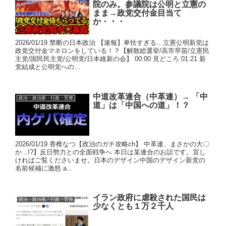
院のみ。参議院は公明と立憲の
まま→政党交付金目当て
か・・・
2026/01/19 禁断の日本政治 【速報】卑怯すぎる…立憲公明新党は
政党交付金マネロンをしている！？【解散総選挙/高市早苗/立憲民
主党/国民民主党/公明党/日本維新の会】 00:00 見どころ 01:21 新
党結成と公明党への...
中道改革連合（中革連）→ 「中
政治・政治家・行政・官僚
道」は「中国への道」！？
2026/01/19 香椎なつ【政治のガチ攻略ch】 中革連、まさかの大〇
か...!?】反日勢力との全面戦争へ 本日は某連合のお話です。宜し
ければご覧くださいませ。日本のデザイン中国のデザイン新党の
名前候補に激怒 a...
イラン政府に虐殺された国民は
政治・政治家・行政・官僚
少なくとも１万２千人