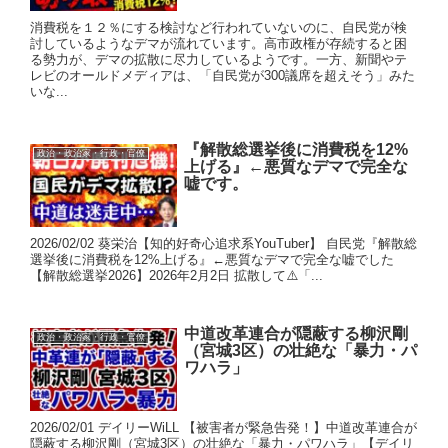
消費税を１２％にする検討など行われていないのに、自民党が検
討しているようなデマが流れています。高市政権が存続すると困
る勢力が、デマの拡散に尽力しているようです。一方、新聞やテ
レビのオールドメディアは、「自民党が300議席を超えそう」みた
いな...
『解散総選挙後に消費税を12%
政治・政治家・行政・官僚
上げる』←悪質なデマで完全な
嘘です。
2026/02/02 葵栄治【知的好奇心追求系YouTuber】 自民党『解散総
選挙後に消費税を12%上げる』←悪質なデマで完全な嘘でした
【解散総選挙2026】2026年2月2日 拡散して⚠️「...
中道改革連合が隠蔽する柳沢剛
政治・政治家・行政・官僚
（宮城3区）の壮絶な「暴力・パ
ワハラ」
2026/02/01 デイリーWiLL 【被害者が緊急告発！】中道改革連合が
隠蔽する柳沢剛（宮城3区）の壮絶な「暴力・パワハラ」【デイリ