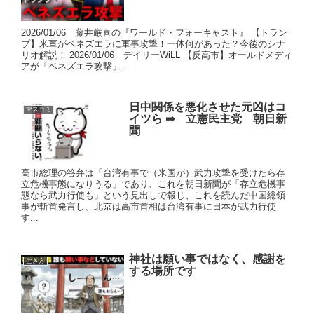
2026/01/06 藤井厳喜の『ワールド・フォーキャスト』 【トラン
プ】米軍がベネズエラに軍事攻撃！一体何があった？今後のシナ
リオ解説！ 2026/01/06 デイリーWiLL 【反高市】オールドメディ
アが「ベネズエラ攻撃」...
日中関係を悪化させた元凶はコ
マスコミ
イツら ➡ 立憲民主党 朝日新
聞
高市総理の答弁は「台湾有事で（米国が）武力攻撃を受けたら存
立危機事態になりうる」であり、これを朝日新聞が「存立危機事
態なら武力行使も」という見出しで報じ、これを読んだ中国総領
事が斬首発言し、北京は高市首相は台湾有事に日本が武力行使
す...
神社は願い事ではなく、感謝を
生き方
する場所です