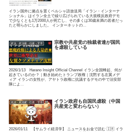
イラン国外に拠点を置くペルシャ語放送局「イラン・インターナ
ショナル」はイラン全土で繰り広げられている大規模反政府デモ
で少なくとも1万2000人が死亡し、その多くは30歳未満の若者だっ
たと明らかにしました。 インターネットの...
宗教や共産党の独裁者達が国民
政治・政治家・行政・官僚
を虐殺している
2026/1/13 Harano Insight Official Channel イラン全国蜂起、何が
起きているのか？｜動き始めたトランプ政権｜沈黙する左翼メデ
ィア イランの女性が、アヤトラ政権に抗議するデモの中で治安部
隊によ...
イラン政府も自国民虐殺（中国
政治・政治家・行政・官僚
共産党と変わらない）
2026/01/11 【サムライ経済学】 ニュースをお金で読む 🇮🇷 イラ