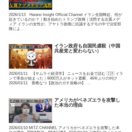
2026/1/13 Harano Insight Official Channel イラン全国蜂起、何が
起きているのか？｜動き始めたトランプ政権｜沈黙する左翼メデ
ィア イランの女性が、アヤトラ政権に抗議するデモの中で治安部
隊によ...
イラン政府も自国民虐殺（中国
政治・政治家・行政・官僚
共産党と変わらない）
2026/01/11 【サムライ経済学】 ニュースをお金で読む 🇮🇷 イラ
ンで革命が始まった｜9000万人がネット遮断、46年ぶりの叫び
2026/01/11 香椎なつ【政治のガチ攻略ch】 ...
アメリカがベネズエラを攻撃し
政治・政治家・行政・官僚
た本当の理由
2026/01/10 MITZ CHANNEL アメリカがベネズエラを攻撃した本