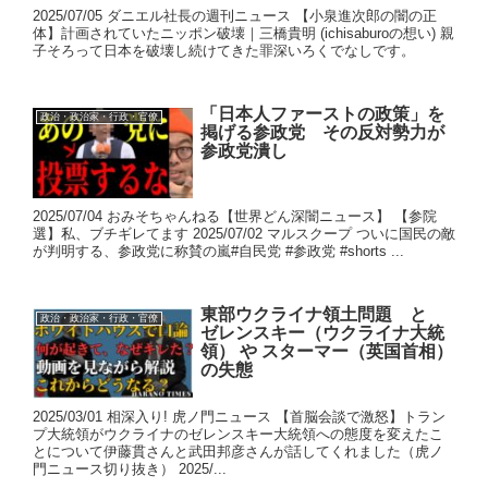
2025/07/05 ダニエル社長の週刊ニュース 【小泉進次郎の闇の正
体】計画されていたニッポン破壊｜三橋貴明 (ichisaburoの想い) 親
子そろって日本を破壊し続けてきた罪深いろくでなしです。
「日本人ファーストの政策」を
政治・政治家・行政・官僚
掲げる参政党 その反対勢力が
参政党潰し
2025/07/04 おみそちゃんねる【世界どん深闇ニュース】 【参院
選】私、ブチギレてます 2025/07/02 マルスクープ ついに国民の敵
が判明する、参政党に称賛の嵐#自民党 #参政党 #shorts ...
東部ウクライナ領土問題 と
政治・政治家・行政・官僚
ゼレンスキー（ウクライナ大統
領） や スターマー（英国首相）
の失態
2025/03/01 相深入り! 虎ノ門ニュース 【首脳会談で激怒】トラン
プ大統領がウクライナのゼレンスキー大統領への態度を変えたこ
とについて伊藤貫さんと武田邦彦さんが話してくれました（虎ノ
門ニュース切り抜き） 2025/...