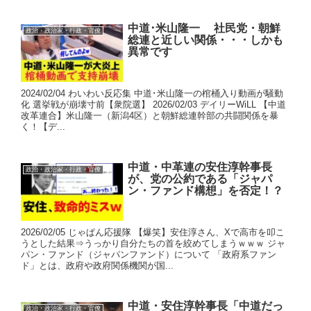
中道･米山隆一 社民党・朝鮮
政治・政治家・行政・官僚
総連と近しい関係・・・しかも
異常です
2024/02/04 わいわい反応集 中道･米山隆一の棺桶入り動画が騒動
化 選挙戦が崩壊寸前【衆院選】 2026/02/03 デイリーWiLL 【中道
改革連合】米山隆一（新潟4区）と朝鮮総連幹部の共闘関係を暴
く！【デ...
中道・中革連の安住淳幹事長
政治・政治家・行政・官僚
が、党の公約である「ジャパ
ン・ファンド構想」を否定！？
2026/02/05 じゃぱん応援隊 【爆笑】安住淳さん、Xで高市を叩こ
うとした結果⇒うっかり自分たちの首を絞めてしまうｗｗｗ ジャ
パン・ファンド（ジャパンファンド）について 「政府系ファン
ド」とは、政府や政府関係機関が国...
中道・安住淳幹事長「中道だっ
政治・政治家・行政・官僚