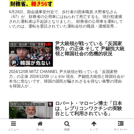
6月24日、国会議事堂付近で、歩行者の団体職員 大野泰弘さん
（67）が、財務省の公用車にはねられて死亡するも、現行犯逮捕
された運転者は不起訴となりました。 財務省の公用車を運転して
いたのは、運転を委託されていた運転会社の職員・濃畑宣秀...
尹大統領が戦っている「反国家
政治・政治家・行政・官僚
勢力」の正体 そして 尹錫悦大統
領と韓国社会の危機的状況
2024/12/08 MITZ CHANNEL 尹大統領が戦っている「反国家勢
力」の正体 2024/12/09 ジェホtv 現在、尹錫悦大統領と韓国社会が
本当に危ないです、韓国の国民が騙されざるを得ない衝撃の理由
を韓国人が...
ロバート・マローン博士「日本
新型コロナウイルス・ワクチン
は、レプリコンワクチンの実験
台として利用されている」
メニュー
ホーム
検索
トップ
サイドバー
ロバート・マローン博士は、自己増殖型RNAワクチン（レプリコ