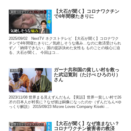
【大石が聞く】コロナワクチン
新型コロナウイルス・ワクチン
で4年間寝たきりに
2025/09/02 NextTV ネクストテレビ 【大石が聞く】コロナワク
チンで4年間寝たきりに／気絶しそうな痛み…なのに救済受けられ
ず／「納得できない」国の提訴決めた女性も ものごとの核心に迫
る、大石が聞く。 今回はコ...
ガーナ共和国の貧しい村を救っ
未分類
た武辺寛則（たけべ ひろのり）
さん
2023/11/08 世界まる見えずんだもん 【実話】世界一貧しい村で26
才の日本人が村長に？なぜ彼は銅像になったのか（ずんだもん×ゆ
っくり解説） 2015/09/23 Mizore Loves Company Kiseki ...
【大石が聞く】なぜ進まない？
新型コロナウイルス・ワクチン
コロナワクチン被害者の救済