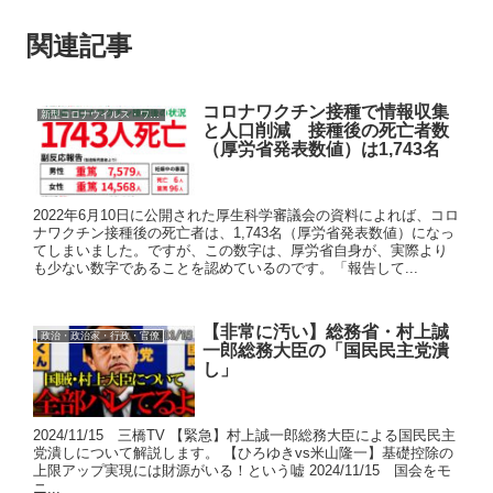
関連記事
コロナワクチン接種で情報収集
新型コロナウイルス・ワクチン
と人口削減 接種後の死亡者数
（厚労省発表数値）は1,743名
2022年6月10日に公開された厚生科学審議会の資料によれば、コロ
ナワクチン接種後の死亡者は、1,743名（厚労省発表数値）になっ
てしまいました。ですが、この数字は、厚労省自身が、実際より
も少ない数字であることを認めているのです。「報告して...
【非常に汚い】総務省・村上誠
政治・政治家・行政・官僚
一郎総務大臣の「国民民主党潰
し」
2024/11/15 三橋TV 【緊急】村上誠一郎総務大臣による国民民主
党潰しについて解説します。 【ひろゆきvs米山隆一】基礎控除の
上限アップ実現には財源がいる！という嘘 2024/11/15 国会をモ
ニ...