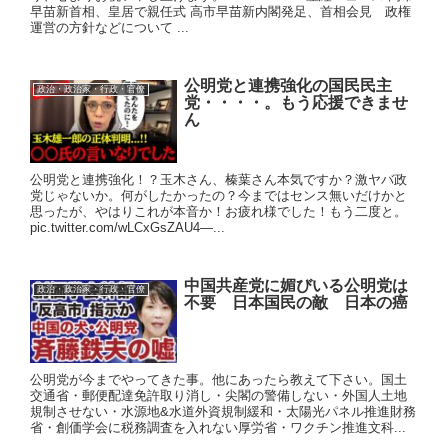
早苗新首相、皇居で親任式 高市早苗新内閣発足、首相会見 政権
運営の方針などについて ...
公明党と連携強化の国民民主
政治・政治家・行政・官僚
党・・・・。もう応援できませ
ん
公明党と連携強化！？玉木さん、榛葉さん本気ですか？激ヤバ政
党じゃないか。何がしたかったの？今まではセンス無いだけかと
思ったが、やはりこれが本音か！お疲れ様でした！もう二度と。
pic.twitter.com/wLCxGsZAU4—...
中国共産党に媚びいる公明党は
政治・政治家・行政・官僚
不要 日本国民の敵 日本の癌
公明党が今までやってきた事。他にあったら教えて下さい。国土
交通省・郵便配達免許取り消し・尖閣の警備しない・外国人土地
規制させない・水源地&水道外資規制緩和・太陽光パネル推進財務
省・創価学会に税務調査を入れない厚労省・ワクチン推進文科...