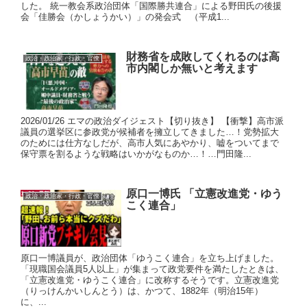
した。 統一教会系政治団体「国際勝共連合」による野田氏の後援
会「佳勝会（かしょうかい）」の発会式 （平成1...
財務省を成敗してくれるのは高
政治・政治家・行政・官僚
市内閣しか無いと考えます
2026/01/26 エマの政治ダイジェスト【切り抜き】 【衝撃】高市派
議員の選挙区に参政党が候補者を擁立してきました…！党勢拡大
のためには仕方なしだが、高市人気にあやかり、嘘をついてまで
保守票を割るような戦略はいかがなものか…！…門田隆...
原口一博氏 「立憲改進党・ゆう
政治・政治家・行政・官僚
こく連合」
原口一博議員が、政治団体「ゆうこく連合」を立ち上げました。
「現職国会議員5人以上」が集まって政党要件を満たしたときは、
「立憲改進党・ゆうこく連合」に改称するそうです。立憲改進党
（りっけんかいしんとう）は、かつて、1882年（明治15年）
に、...