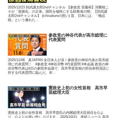
2025/12/23 則武謙太郎2ndチャンネル 【参政党 安藤裕】消費税こ
そが「貧困化」の正体。国民を犠牲にする財務省の闇。【則武謙
太郎2ndチャンネル】 (ichisaburoの想い) 昔、日本には、「物品
税」という優れた...
参政党の神谷代表が高市総理に
政治・政治家・行政・官僚
代表質問
2025/11/06 真JAPAN 全日本人が涙！参政党の神谷代表が高市総
理に代表質問！ #参政党 #神谷宗幣 #代表質問 #本会議 政党の神
谷宗幣代表は6日の参院本会議で、高市早苗首相の所信表明演説に
対する代表質問に臨んだ。本...
憲政史上初の女性首相 高市早
政治・政治家・行政・官僚
苗総理大臣
憲政史上初の女性首相 高市早苗氏の内閣総理大臣就任を心よ
り、心よりお祝い申し上げます。 2025/10/21 産経ニュース 高市