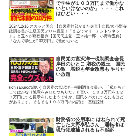
で学生が１０３万円まで働かな
いといけないのか」・・・これ
はひどい・・・
2024/12/16 スカッと国会 【自民党幹部がまた失言】自民党 小野寺
政調会長が上級国民ぶりを露呈！「まるでマリーアントワネッ
ト」と玉木が痛烈批判【国民民主党 玉木雄一郎 小野寺五典】
「なんで学生が103万円まで働かないと...
自民党の宮沢洋一税制調査会長
政治・政治家・行政・官僚
岸田のいとこ 増税の親玉 国民
の敵 増税も年金改悪も やりた
い放題
(ichisaburoの想い) 自民党の宮沢洋一税制調査会長が、「私たちと
してはかなり誠意をみせたつもりだ」と言い、１０３万円を１２
３万円にする提示をしたようですが、国民をバカにするにもほど
があります。そもそも１０３万円の内訳は、基礎控除...
財務省の公用車に はねられて死
政治・政治家・行政・官僚
亡した大野泰弘さん 運転者は
現行犯逮捕されるも不起訴