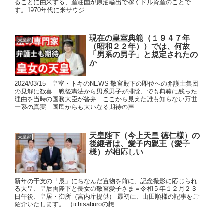
ることに由来する、産油国が原油輸出で稼ぐドル資産のことで
す。1970年代に米サウジ...
現在の皇室典範（１９４７年
天皇家
（昭和２２年））では、何故
「男系の男子」と規定されたの
か
2024/03/15 皇室・トキのNEWS 敬宮殿下の即位への弁護士集団
の見解に歓喜…戦後憲法から男系男子が排除、でも典範に残った
理由を当時の国務大臣が答弁…ここから見えた誰も知らない万世
一系の真実…国民からも大いなる期待の声 ...
天皇陛下（今上天皇 徳仁様）の
天皇家
後継者は、愛子内親王（愛子
様）が相応しい
新年の干支の「辰」にちなんだ置物を前に、記念撮影に応じられ
る天皇、皇后両陛下と長女の敬宮愛子さま＝令和５年１２月２３
日午後、皇居・御所（宮内庁提供） 最初に、山田順様の記事をご
紹介いたします。 （ichisaburoの想...