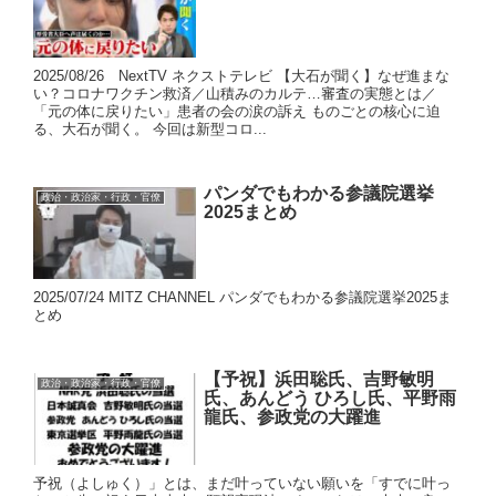
2025/08/26 NextTV ネクストテレビ 【大石が聞く】なぜ進まな
い？コロナワクチン救済／山積みのカルテ…審査の実態とは／
「元の体に戻りたい」患者の会の涙の訴え ものごとの核心に迫
る、大石が聞く。 今回は新型コロ...
パンダでもわかる参議院選挙
政治・政治家・行政・官僚
2025まとめ
2025/07/24 MITZ CHANNEL パンダでもわかる参議院選挙2025ま
とめ
【予祝】浜田聡氏、吉野敏明
政治・政治家・行政・官僚
氏、あんどう ひろし氏、平野雨
龍氏、参政党の大躍進
予祝（よしゅく）」とは、まだ叶っていない願いを「すでに叶っ