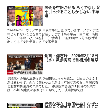
国会を空転させる ろくでなし 足
政治・政治家・行政・官僚
を引っ張ることしかしない 中革
連
2026/02/24 ウラノマド ※異常事態が起きています…メディアに
報じられないことを全てお話しします【高市早苗 自民党 高橋
洋一 中革連 小川淳也】 【ご参考】 上記動画の17分36秒付近に
出てくる「女性天皇」と「女系天皇...
覚書・備忘録 2026年2月18日
政治・政治家・行政・官僚
（水）衆参両院で首相指名選挙
参議院本会議の決選投票で高市氏に入った票は、１回目の１２３
票は変わらず、新たに加わった２票は日本保守党の百田尚樹代表
と北村晴男議員の２票でした。 参議院本会議の１回目の投票で
は、小川 純也氏の票数は５８票でした。決選投票では、...
異質な存在【創価学会】なぜ公
政治・政治家・行政・官僚