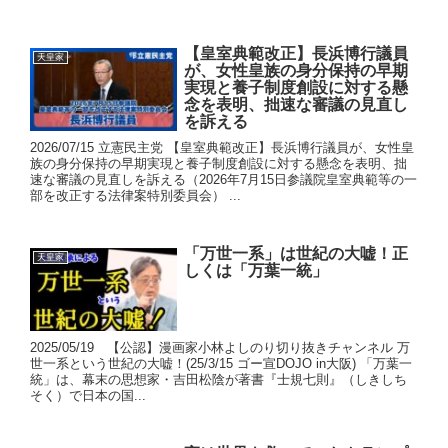
【皇室典範改正】長浜博行議員
天皇家
が、女性皇族の身分保持の早期
実現と養子制度創設に対する懸
念を表明、拙速な審議の見直し
を訴える
2026/07/15 立憲民主党 【皇室典範改正】長浜博行議員が、女性皇
族の身分保持の早期実現と養子制度創設に対する懸念を表明、拙
速な審議の見直しを訴える（2026年7月15日参議院皇室典範等の一
部を改正する法律案特別委員会） ...
「万世一系」は世紀の大嘘！正
天皇家
しくは「万葉一統」
2025/05/19 【公認】漫画家小林よしのり切り抜きチャンネル 万
世一系という世紀の大嘘！(25/3/15 ゴー宣DOJO in大阪) 「万葉一
統」は、幕末の思想家・吉田松陰が著書『士規七則』（しきしち
そく）で日本の国...