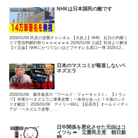
NHKは日本国民の敵です
NHK事件・NHK問題
2026/01/04 民意の逆襲チャンネル 【大炎上】NHK、紅白の判断ミ
スで受信料解約祭りｗｗｗｗｗｗ 2026/01/06 公認】対決より解決
【ド正論】NHKにかつてないほどブチギレる原口一博 2025/12...
日本のマスコミが報道しないベ
政治・政治家・行政・官僚
ネズエラ
2026/01/06 藤井厳喜の『ワールド・フォーキャスト』 【トラン
プ】米軍がベネズエラに軍事攻撃！一体何があった？今後のシナ
リオ解説！ 2026/01/06 デイリーWiLL 【反高市】オールドメディ
アが「ベネズエラ攻撃」...
日中関係を悪化させた元凶はコ
マスコミ
イツら ➡ 立憲民主党 朝日新
聞