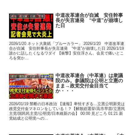
中道改革連合が自滅 安住幹事
政治・政治家・行政・官僚
長が失言連発 “中道”が崩壊し
た日
2026/1/20 ネット大衆紙「ブルーカラー」 2026/1/20 中道改革連
合が自滅 安住幹事長が失言連発 “中道”が崩壊した日 2026/1/19
誰かに話したくなるワダイ 【衝撃】安住淳さん、会見で痛いとこ
ろを突か...
中道改革連合（中革連）は衆議
政治・政治家・行政・官僚
院のみ。参議院は公明と立憲の
まま→政党交付金目当て
か・・・
2026/01/19 禁断の日本政治 【速報】卑怯すぎる…立憲公明新党は
政党交付金マネロンをしている！？【解散総選挙/高市早苗/立憲民
主党/国民民主党/公明党/日本維新の会】 00:00 見どころ 01:21 新
党結成と公明党への...