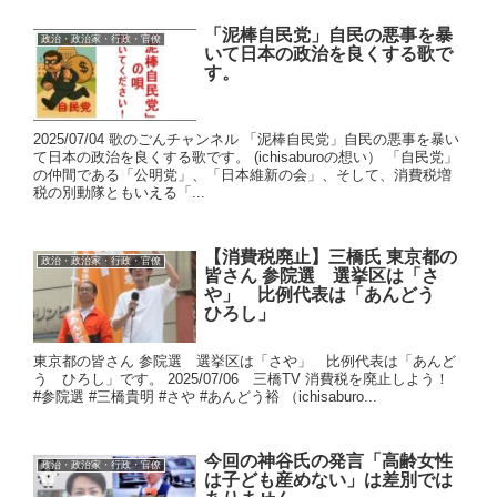
「泥棒自民党」自民の悪事を暴
政治・政治家・行政・官僚
いて日本の政治を良くする歌で
す。
2025/07/04 歌のごんチャンネル 「泥棒自民党」自民の悪事を暴い
て日本の政治を良くする歌です。 (ichisaburoの想い） 「自民党」
の仲間である「公明党」、「日本維新の会」、そして、消費税増
税の別動隊ともいえる「...
【消費税廃止】三橋氏 東京都の
政治・政治家・行政・官僚
皆さん 参院選 選挙区は「さ
や」 比例代表は「あんどう
ひろし」
東京都の皆さん 参院選 選挙区は「さや」 比例代表は「あんど
う ひろし」です。 2025/07/06 三橋TV 消費税を廃止しよう！
#参院選 #三橋貴明 #さや #あんどう裕 （ichisaburo...
今回の神谷氏の発言「高齢女性
政治・政治家・行政・官僚
は子ども産めない」は差別では