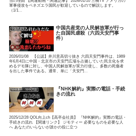
当の理由 【関連動画・関連記事】 2026/01/10 三橋TV アメリカの
軍事侵攻をベネズエラ国民が歓迎しているので解説します。
（1/1...
中国共産党の人民解放軍が行っ
中国共産党
た自国民虐殺（六四天安門事
件）
2026/01/08 【公認】井川意高切り抜き 六四天安門事件は、1989
年6月4日に中国・北京市の天安門広場を占拠していた民主化を求
めるデモ隊に対し、中国人民解放軍が実力行使し、多数の死傷者
を出した事件である。通常、単に「天安門...
『NHK解約』実際の電話・手続
NHK事件・NHK問題
きの流れ
2025/12/28 QOL向上ch【高卒会社員】 『NHK解約』実際の電話・
手続きの流れ 【関連リンク】 ジモティー 必要なものを必要な人
へ あなたのいらないが誰かの役に立つ