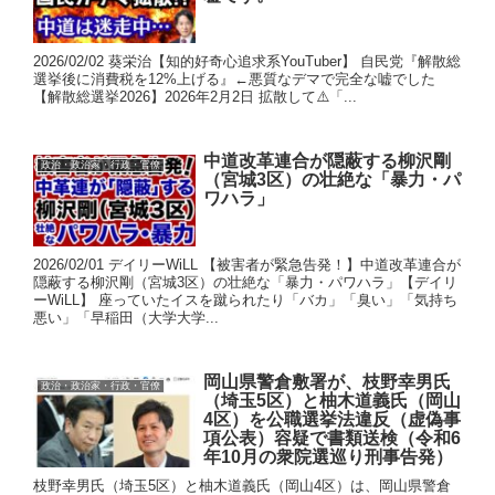
2026/02/02 葵栄治【知的好奇心追求系YouTuber】 自民党『解散総
選挙後に消費税を12%上げる』←悪質なデマで完全な嘘でした
【解散総選挙2026】2026年2月2日 拡散して⚠️「...
中道改革連合が隠蔽する柳沢剛
政治・政治家・行政・官僚
（宮城3区）の壮絶な「暴力・パ
ワハラ」
2026/02/01 デイリーWiLL 【被害者が緊急告発！】中道改革連合が
隠蔽する柳沢剛（宮城3区）の壮絶な「暴力・パワハラ」【デイリ
ーWiLL】 座っていたイスを蹴られたり「バカ」「臭い」「気持ち
悪い」「早稲田（大学大学...
岡山県警倉敷署が、枝野幸男氏
政治・政治家・行政・官僚
（埼玉5区）と柚木道義氏（岡山
4区）を公職選挙法違反（虚偽事
項公表）容疑で書類送検（令和6
年10月の衆院選巡り刑事告発）
枝野幸男氏（埼玉5区）と柚木道義氏（岡山4区）は、岡山県警倉