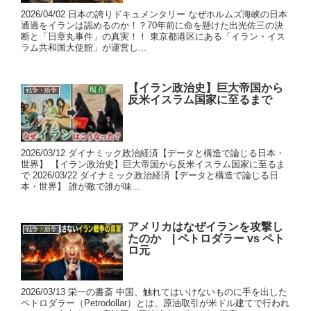
2026/04/02 日本の誇りドキュメンタリー なぜホルムズ海峡の日本
通過をイランは認めるのか！？70年前に命を懸けた出光佐三の決
断と「日章丸事件」の真実！！ 東京都港区にある「イラン・イス
ラム共和国大使館」が運営し...
【イラン政治史】巨大帝国から
戦争・紛争
反米イスラム国家に至るまで
2026/03/12 ダイナミック政治経済【データと構造で論じる日本・
世界】 【イラン政治史】巨大帝国から反米イスラム国家に至るま
で 2026/03/22 ダイナミック政治経済【データと構造で論じる日
本・世界】 誰が敵で誰が味...
アメリカはなぜイランを攻撃し
戦争・紛争
たのか | ペトロダラー vs ペト
ロ元
2026/03/13 栄一の書斎 中国、触れてはいけないものに手を出した
ペトロダラー（Petrodollar）とは、原油取引が米ドル建てで行われ