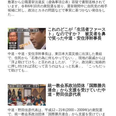
敷署から公職選挙法違反（虚偽事項公表）容疑で書類送検されて
います。令和6年10月の衆院選を巡り、選挙期間中に自民党の相手
候補に対し、政治とカネの問題などで事実に基づかない発信をし
た...
これのどこが「生活者ファース
政治・政治家・行政・官僚
ト」なのですか？ 被災者を鼻
で笑った中道・安住淳幹事長
中道・中道・安住淳幹事長は、東日本大震災後に出演した番組
で、住民から「石巻の為に何もやってない」、現地の親戚からは
「淳よ助けてけろ」と言われましたが、「フン、政治家に短絡的
に押し付ければ済むって言うのはちょっと乱暴」、「こっちだっ
て助けても...
統一教会系政治団体「国際勝共
政治・政治家・行政・官僚
連合」から支援を受けていた中
道・野田佳彦代表
中道・野田佳彦代表は、平成12～21年(2000～2009年)の衆院選
で、統一教会系政治団体「国際勝共連合」から支援を受けていま