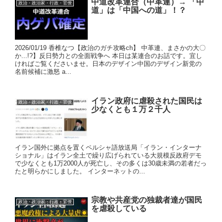
中道改革連合（中革連）→ 「中
政治・政治家・行政・官僚
道」は「中国への道」！？
2026/01/19 香椎なつ【政治のガチ攻略ch】 中革連、まさかの大〇
か...!?】反日勢力との全面戦争へ 本日は某連合のお話です。宜し
ければご覧くださいませ。日本のデザイン中国のデザイン新党の
名前候補に激怒 a...
イラン政府に虐殺された国民は
政治・政治家・行政・官僚
少なくとも１万２千人
イラン国外に拠点を置くペルシャ語放送局「イラン・インターナ
ショナル」はイラン全土で繰り広げられている大規模反政府デモ
で少なくとも1万2000人が死亡し、その多くは30歳未満の若者だっ
たと明らかにしました。 インターネットの...
宗教や共産党の独裁者達が国民
政治・政治家・行政・官僚
を虐殺している