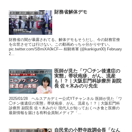
財務省解体デモ
政治・政治家・行政・官僚
財務省の闇が暴露されてる。解体デモもそうだし、今の財務官僚
を出世させては行けない。この動画めっちゃ分かりやすい。
pic.twitter.com/SBmiXA0kCF— 桓騎将軍 (@kankigun00) February
2...
医師が見た「ワ◯チン後遺症の
新型コロナウイルス・ワクチン
実態」帯状疱疹、がん、流産
も！？｜大阪肛門科診療所 副院
長 佐々木みのり先生
2025/01/28 ヘルスアカデミー公式YTチャンネル 医師が見た「ワ
◯チン後遺症の実態」帯状疱疹、がん、流産も！？｜大阪肛門科
診療所 副院長 佐々木みのり 現代人が知っておくべき食と医療の
最新情報を届ける有料会員制メディア「...
自民党の小野寺政調会長「なん
政治・政治家・行政・官僚