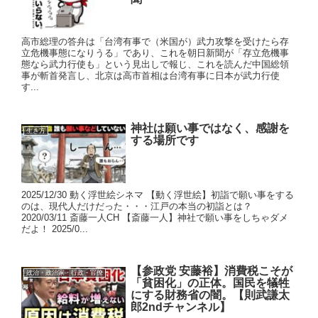
高市総理の答弁は「台湾有事で（米国が）武力攻撃を受けたら存
立危機事態になりうる」であり、これを朝日新聞が「存立危機事
態なら武力行使も」という見出しで報じ、これを読んだ中国総領
事が斬首発言し、北京は高市首相は台湾有事に日本が武力行使
す...
神社は願い事ではなく、感謝を
生き方
する場所です
2025/12/30 動く浮世絵シネマ 【動く浮世絵】初詣で願い事をする
のは、現代人だけだった・・・江戸の本当の初詣とは？
2020/03/11 斎藤一人CH 【斎藤一人】神社で願い事をしちゃダメ
だよ！ 2025/0...
【参政党 安藤裕】消費税こそが
政治・政治家・行政・官僚
「貧困化」の正体。国民を犠牲
にする財務省の闇。【則武謙太
郎2ndチャンネル】