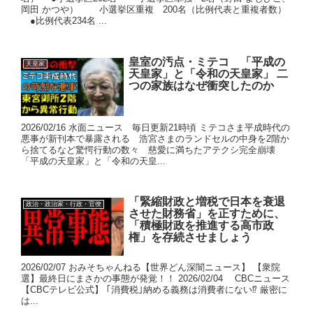
岡田 かつや） 小選挙区重複 200名（比例代表と重複者数）
●比例代表234名 ...
皇室の汚点・ミテコ 「平成の
天皇家
天皇家」と「令和の天皇家」 二
つの家族はなぜ衝突したのか
2026/02/16 水面ニュース 毎日更新21時頃 ミテコさま平成時代の
悪事が新刊本で暴露される 浩宮さまのランドセルの中身を2階か
ら捨てるなど驚愕行動の数々 慈愛に満ちたアテクシ完全崩壊
「平成の天皇家」と「令和の天皇...
「緊縮財政と増税で日本を衰退
政治・政治家・行政・官僚
させた財務省」を正すために、
「積極財政を推進する高市政
権」を存続させましょう
2026/02/07 おみそちゃんねる【世界どん深闇ニュース】 【衆院
選】最終日にまさかの事態が発覚！！ 2026/02/04 CBCニュース
【CBCテレビ公式】 ｢消費税｣納める義務は消費者にない⁉ 厳密に
は...