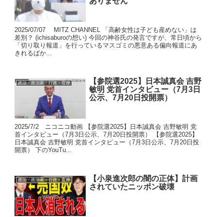
ありません
2025/07/07 MITZ CHANNEL 「高齢女性は子ども産めない」は
差別？ (ichisaburoの想い) 今回の神谷氏の発言ですが、常日頃から
「切り取り報道」を行っているマスゴミの悪意ある偏向報道にあ
きれるばか...
【参院選2025】日本誠真会 吉野
政治・政治家・行政・官僚
敏明 党首インタビュー（7月3日
公示、7月20日投開票）
2025/7/2 ニコニコ動画 【参院選2025】日本誠真会 吉野敏明 党
首インタビュー（7月3日公示、7月20日投開票） 【参院選2025】
日本誠真会 吉野敏明 党首インタビュー（7月3日公示、7月20日投
開票） 下のYouTu...
【小泉進次郎の闇の正体】計画
政治・政治家・行政・官僚
されていたニッポン破壊