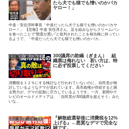
たら犬でも猫でも憎いのかバカ
ヤロー！」
中道・安住淳幹事長「中道だったら犬でも猫でも憎いのかバカヤ
ロー！」 【悲報】中道 安住淳さん、足を組みながらクリームパン
を食べたことで“態度が悪い”と批判されたことを相当根に持ってい
るようで、「中道だったら犬でも猫でも憎いのかバカ...
300議席の欺瞞（ぎまん） 組
政治・政治家・行政・官僚
織票は侮れない 若い方は、特
に必ず投票してください
消費税を１２％にする検討など行われていないのに、自民党が検
討しているようなデマが流れています。高市政権が存続すると困
る勢力が、デマの拡散に尽力しているようです。一方、新聞やテ
レビのオールドメディアは、「自民党が300議席を超えそう」みた
いな...
『解散総選挙後に消費税を12%
政治・政治家・行政・官僚
上げる』←悪質なデマで完全な
嘘です。