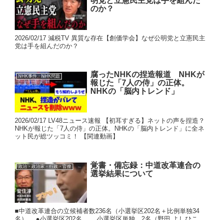
明党と立憲民主党は手を組んだ
のか？
2026/02/17 減税TV 異質な存在【創価学会】なぜ公明党と立憲民主
党は手を組んだのか？
腐ったNHKの捏造報道 NHKが
NHK事件・NHK問題
報じた「7人の侍」の正体。
NHKの「脳内トレンド」
2026/02/17 LV48ニュース速報 【初耳すぎる】ネットの声を捏造？
NHKが報じた「7人の侍」の正体。NHKの「脳内トレンド」に全ネ
ット民が総ツッコミ！ 【関連動画】
覚書・備忘録：中道改革連合の
政治・政治家・行政・官僚
選挙結果について
■中道改革連合の立候補者数236名（小選挙区202名＋比例単独34
名） ●小選挙区202名 小選挙区単独 2名（野田 よしひこ、