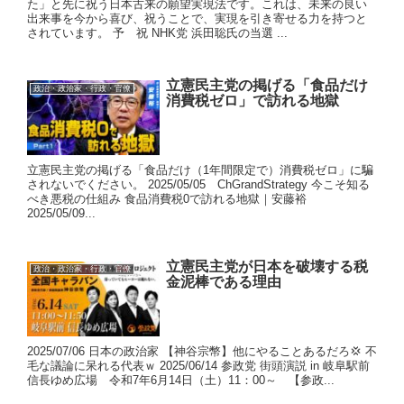
た」と先に祝う日本古来の願望実現法です。これは、未来の良い
出来事を今から喜び、祝うことで、実現を引き寄せる力を持つと
されています。 予 祝 NHK党 浜田聡氏の当選 ...
立憲民主党の掲げる「食品だけ
政治・政治家・行政・官僚
消費税ゼロ」で訪れる地獄
立憲民主党の掲げる「食品だけ（1年間限定で）消費税ゼロ」に騙
されないでください。 2025/05/05 ChGrandStrategy 今こそ知る
べき悪税の仕組み 食品消費税0で訪れる地獄｜安藤裕
2025/05/09...
立憲民主党が日本を破壊する税
政治・政治家・行政・官僚
金泥棒である理由
2025/07/06 日本の政治家 【神谷宗幣】他にやることあるだろ💢 不
毛な議論に呆れる代表ｗ 2025/06/14 参政党 街頭演説 in 岐阜駅前
信長ゆめ広場 令和7年6月14日（土）11：00～ 【参政...