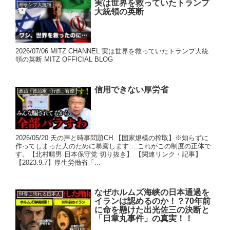
実は世界を救っていたトランプ
トランプ大統領
大統領の英断
2026/07/06 MITZ CHANNEL 実は世界を救っていたトランプ大統
領の英断 MITZ OFFICIAL BLOG
信用できない厚労省
政治・政治家・行政・官僚
2026/05/20 天の声と時事問題CH 【国家規模の搾取】※知らずに
作ってしまった人のために暴露します… これがこの制度の正体で
す。【北村晴男 日本保守党 切り抜き】 【関連リンク・記事】
【2023.9.7】厚生労働省「...
なぜホルムズ海峡の日本通過を
世界に誇れる日本人
イランは認めるのか！？70年前
に命を懸けた出光佐三の決断と
「日章丸事件」の真実！！