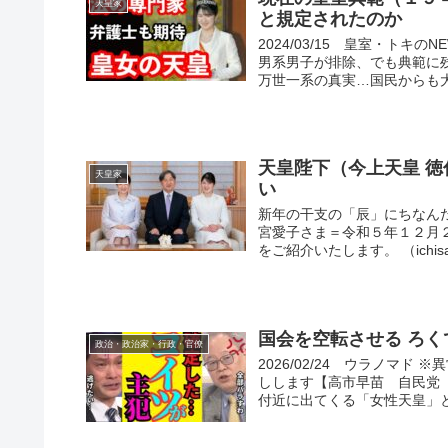
天皇家
と規定されたのか
2024/03/15 皇室・ト
男系男子が排除、でも典範に
万世一系の真実…国民からも大い
天皇陛下（今上天皇 
天皇家
い
新年の干支の「辰」にちなん
宮愛子さま＝令和５年１２月
をご紹介いたします。 （ichisab
国会を空転させる ろく
政治・政治家・行政・官僚
2026/02/24 ウラノマ
しします【高市早苗 自民党 
付近に出てくる「女性天皇」と「