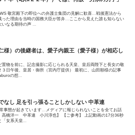
キのNEWS 敬宮殿下の即位への弁護士集団の見解に歓喜…戦後憲法から
残った理由を当時の国務大臣が答弁…ここから見えた誰も知らない
なる期待の声 ...
徳仁様）の後継者は、愛子内親王（愛子様）が相応し
だ置物を前に、記念撮影に応じられる天皇、皇后両陛下と長女の敬
２３日午後、皇居・御所（宮内庁提供） 最初に、山田順様の記事
uroの想...
でなし 足を引っ張ることしかしない 中革連
ド ※異常事態が起きています…メディアに報じられないことを全てお話
高橋洋一 中革連 小川淳也】 【ご参考】 上記動画の17分36秒
女系天皇...