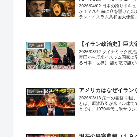
2026/04/02 日本の誇
か！？70年前に命を懸けた出
ラン・イスラム共和国大使館」が
【イラン政治史】巨大
戦争・紛争
2026/03/12 ダイナミ
帝国から反米イスラム国家に至る
る日本・世界】 誰が敵で誰が味.
アメリカはなぜイランを
戦争・紛争
2026/03/13 栄一の書斎 
とは、原油取引が米ドル建て
とです。1970年代に米サウジ..
現在の皇室典範（１９