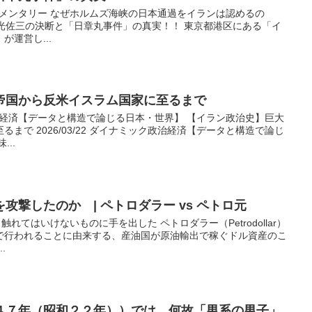
りドキュメンタリー なぜホルムズ海峡の日本通過をイランは認めるの
光佐三の決断と「日章丸事件」の真実！！ 東京都港区にある「イ
運営し...
帝国から反米イスラム国家に至るまで
ック政治経済【データと構造で論じる日本・世界】 【イラン政治史】巨大
まで 2026/03/22 ダイナミック政治経済【データと構造で論じ
..
攻撃したのか | ペトロダラー vs ペトロ元
中国、触れてはいけないものに手を出した ペトロダラー（Petrodollar）
で行われることに由来する、産油国が原油輸出で稼ぐドル資産のこ
.
４７年（昭和２２年））では、何故「男系の男子」