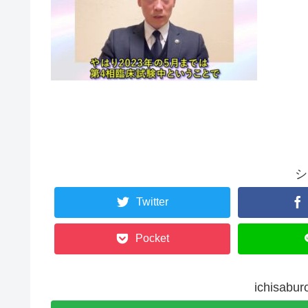
シ
Twitter
Pocket
ichisa