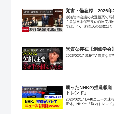
覚書・備忘録 2026
政治・政治家・行政・官僚
参議院本会議の決選投票で高
２票は日本保守党の百田尚樹
では、小川 純也氏の票数は５
異質な存在【創価学会
政治・政治家・行政・官僚
2026/02/17 減税TV
腐ったNHKの捏造報道
NHK事件・NHK問題
トレンド」
2026/02/17 LV48ニ
正体。NHKの「脳内トレンド