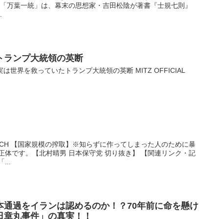
 in大阪) 「万葉一統」は、幕末の思想家・吉田松陰が著書『士規七則』
.
ランプ大統領の英断
NNEL 実は世界を救っていたトランプ大統領の英断 MITZ OFFICIAL
時事問題CH 【国家規模の搾取】※知らずに作ってしまった人のために暴
正体です。【北村晴男 日本保守党 切り抜き】 【関連リンク・記
...
本通過をイランは認めるのか！？70年前に命を懸け
日章丸事件」の真実！！