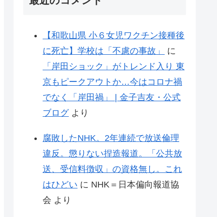
最近のコメント
【和歌山県 小６女児ワクチン接種後
に死亡】学校は「不慮の事故」
に
「岸田ショック」がトレンド入り 東
京もピークアウトか…今はコロナ禍
でなく「岸田禍」 | 金子吉友・公式
ブログ
より
腐敗したNHK。2年連続で放送倫理
違反。懲りない捏造報道。「公共放
送、受信料徴収」の資格無し。これ
はひどい
に
NHK＝日本偏向報道協
会
より