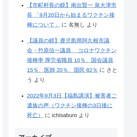
【市町村長の鏡】南出賢一 泉大津市
長 「9月20日から始まるワクチン接
種について」
に
名無し
より
【議員の鏡】鹿児島県阿久根市議
会・竹原信一議員 コロナワクチン
接種率 厚労省職員 10％、国会議員
15％、医師 20％、国民 82％
に
さと
う
より
2022年9月3日【福島講演】被害者ご
遺族の声（ワクチン接種の3日後に
死亡）
に
ichisaburo
より