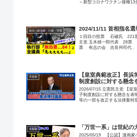
～新型コロナワクチン接種13分
2024/11/11 首相指
政治・政治家・行政・官僚
１回目の投票 石破氏 221
主党 玉木雄一郎代表 28票
票 有志の会 吉良州司代...
【皇室典範改正】長浜
天皇家
制度創設に対する懸念
2026/07/15 立憲民主
子制度創設に対する懸念を表明
等の一部を改正する法律案特別委
「万世一系」は世紀の
天皇家
2025/05/19 【公認】