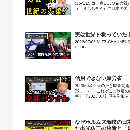
(25/3/15 ゴー宣DOJO
（しきしちそく）で日本の国..
実は世界を救っていたト
トランプ大統領
2026/07/06 MITZ CHA
BLOG
信用できない厚労省
政治・政治家・行政・官僚
2026/05/20 天の声と
露します… これがこの制度の
事】 【2023.9.7】厚生労働省「
なぜホルムズ海峡の日
世界に誇れる日本人
た出光佐三の決断と「