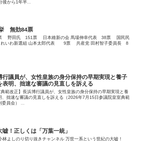
後から1年半...
名選挙 無効84票
票 野田氏 151票 日本維新の会 馬場伸幸代表 38票 国民民
 れいわ新選組 山本太郎代表 9票 共産党 田村智子委員長 8
博行議員が、女性皇族の身分保持の早期実現と養子
を表明、拙速な審議の見直しを訴える
党 【皇室典範改正】長浜博行議員が、女性皇族の身分保持の早期実現と養
、拙速な審議の見直しを訴える（2026年7月15日参議院皇室典範
員会） ...
大嘘！正しくは「万葉一統」
漫画家小林よしのり切り抜きチャンネル 万世一系という世紀の大嘘！