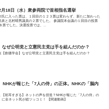
年2月18日（水）衆参両院で首相指名選挙
市氏に入った票は、１回目の１２３票は変わらず、新たに加わった
代表と北村晴男議員の２票でした。 参議院本会議の１回目の投票
８票でした。決選投票では、...
】なぜ公明党と立憲民主党は手を組んだのか？
 異質な存在【創価学会】なぜ公明党と立憲民主党は手を組んだのか？
 NHKが報じた「7人の侍」の正体。NHKの「脳内
ュース速報 【初耳すぎる】ネットの声を捏造？NHKが報じた「7人の侍」の
」に全ネット民が総ツッコミ！ 【関連動画】