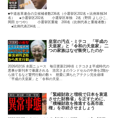
■中道改革連合の立候補者数236名（小選挙区202名＋比例単独34
名） ●小選挙区202名 小選挙区単独 2名（野田 よしひこ、
岡田 かつや） 小選挙区重複 200名（比例代表と重複者数）
●比例代表234名 ...
皇室の汚点・ミテコ 「平成の
天皇家
天皇家」と「令和の天皇家」 二
つの家族はなぜ衝突したのか
2026/02/16 水面ニュース 毎日更新21時頃 ミテコさま平成時代の
悪事が新刊本で暴露される 浩宮さまのランドセルの中身を2階か
ら捨てるなど驚愕行動の数々 慈愛に満ちたアテクシ完全崩壊
「平成の天皇家」と「令和の天皇...
「緊縮財政と増税で日本を衰退
政治・政治家・行政・官僚
させた財務省」を正すために、
「積極財政を推進する高市政
権」を存続させましょう