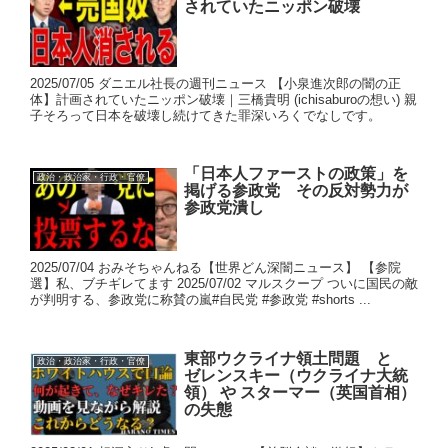
されていたニッポン破壊
2025/07/05 ダニエル社長の週刊ニュース 【小泉進次郎の闇の正
体】計画されていたニッポン破壊｜三橋貴明 (ichisaburoの想い) 親
子そろって日本を破壊し続けてきた罪深いろくでなしです。
「日本人ファーストの政策」を
政治・政治家・行政・官僚
掲げる参政党 その反対勢力が
参政党潰し
2025/07/04 おみそちゃんねる【世界どん深闇ニュース】 【参院
選】私、ブチギレてます 2025/07/02 マルスクープ ついに国民の敵
が判明する、参政党に称賛の嵐#自民党 #参政党 #shorts ...
東部ウクライナ領土問題 と
政治・政治家・行政・官僚
ゼレンスキー（ウクライナ大統
領） や スターマー（英国首相）
の失態