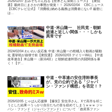
2026/02/07 おみそちゃんねる【世界どん深闇ニュース】 【衆院
選】最終日にまさかの事態が発覚！！ 2026/02/04 CBCニュース
【CBCテレビ公式】 ｢消費税｣納める義務は消費者にない⁉ 厳密に
は...
中道･米山隆一 社民党・朝鮮
政治・政治家・行政・官僚
総連と近しい関係・・・しかも
異常です
2024/02/04 わいわい反応集 中道･米山隆一の棺桶入り動画が騒動
化 選挙戦が崩壊寸前【衆院選】 2026/02/03 デイリーWiLL 【中道
改革連合】米山隆一（新潟4区）と朝鮮総連幹部の共闘関係を暴
く！【デ...
中道・中革連の安住淳幹事長
政治・政治家・行政・官僚
が、党の公約である「ジャパ
ン・ファンド構想」を否定！？
2026/02/05 じゃぱん応援隊 【爆笑】安住淳さん、Xで高市を叩こ
うとした結果⇒うっかり自分たちの首を絞めてしまうｗｗｗ ジャ
パン・ファンド（ジャパンファンド）について 「政府系ファン