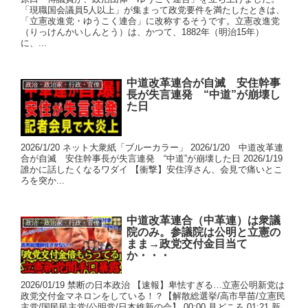
「現職国会議員5人以上」が集まって政党要件を満たしたときは、
「立憲改進党・ゆうこく連合」に改称するそうです。立憲改進党
（りっけんかいしんとう）は、かつて、1882年（明治15年）
に、...
中道改革連合が自滅 安住幹事
政治・政治家・行政・官僚
長が失言連発 “中道”が崩壊し
た日
2026/1/20 ネット大衆紙「ブルーカラー」 2026/1/20 中道改革連
合が自滅 安住幹事長が失言連発 “中道”が崩壊した日 2026/1/19
誰かに話したくなるワダイ 【衝撃】安住淳さん、会見で痛いとこ
ろを突か...
中道改革連合（中革連）は衆議
政治・政治家・行政・官僚
院のみ。参議院は公明と立憲の
まま→政党交付金目当て
か・・・
2026/01/19 禁断の日本政治 【速報】卑怯すぎる…立憲公明新党は
政党交付金マネロンをしている！？【解散総選挙/高市早苗/立憲民
主党/国民民主党/公明党/日本維新の会】 00:00 見どころ 01:21 新