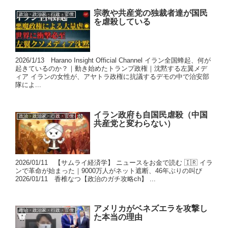
宗教や共産党の独裁者達が国民
政治・政治家・行政・官僚
を虐殺している
2026/1/13 Harano Insight Official Channel イラン全国蜂起、何が
起きているのか？｜動き始めたトランプ政権｜沈黙する左翼メデ
ィア イランの女性が、アヤトラ政権に抗議するデモの中で治安部
隊によ...
イラン政府も自国民虐殺（中国
政治・政治家・行政・官僚
共産党と変わらない）
2026/01/11 【サムライ経済学】 ニュースをお金で読む 🇮🇷 イラ
ンで革命が始まった｜9000万人がネット遮断、46年ぶりの叫び
2026/01/11 香椎なつ【政治のガチ攻略ch】 ...
アメリカがベネズエラを攻撃し
政治・政治家・行政・官僚
た本当の理由