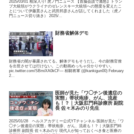
2025/03/01 相深入り! 虎ノ門ニュース 【首脳会談で激怒】トラン
プ大統領がウクライナのゼレンスキー大統領への態度を変えたこ
とについて伊藤貫さんと武田邦彦さんが話してくれました（虎ノ
門ニュース切り抜き） 2025/...
財務省解体デモ
政治・政治家・行政・官僚
財務省の闇が暴露されてる。解体デモもそうだし、今の財務官僚
を出世させては行けない。この動画めっちゃ分かりやすい。
pic.twitter.com/SBmiXA0kCF— 桓騎将軍 (@kankigun00) February
2...
医師が見た「ワ◯チン後遺症の
新型コロナウイルス・ワクチン
実態」帯状疱疹、がん、流産
も！？｜大阪肛門科診療所 副院
長 佐々木みのり先生
2025/01/28 ヘルスアカデミー公式YTチャンネル 医師が見た「ワ
◯チン後遺症の実態」帯状疱疹、がん、流産も！？｜大阪肛門科
診療所 副院長 佐々木みのり 現代人が知っておくべき食と医療の