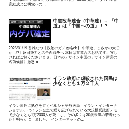
党結成と公明党への...
中道改革連合（中革連）→ 「中
政治・政治家・行政・官僚
道」は「中国への道」！？
2026/01/19 香椎なつ【政治のガチ攻略ch】 中革連、まさかの大〇
か...!?】反日勢力との全面戦争へ 本日は某連合のお話です。宜し
ければご覧くださいませ。日本のデザイン中国のデザイン新党の
名前候補に激怒 a...
イラン政府に虐殺された国民は
政治・政治家・行政・官僚
少なくとも１万２千人
イラン国外に拠点を置くペルシャ語放送局「イラン・インターナ
ショナル」はイラン全土で繰り広げられている大規模反政府デモ
で少なくとも1万2000人が死亡し、その多くは30歳未満の若者だっ
たと明らかにしました。 インターネットの...