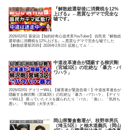
『解散総選挙後に消費税を12%
政治・政治家・行政・官僚
上げる』←悪質なデマで完全な
嘘です。
2026/02/02 葵栄治【知的好奇心追求系YouTuber】 自民党『解散総
選挙後に消費税を12%上げる』←悪質なデマで完全な嘘でした
【解散総選挙2026】2026年2月2日 拡散して⚠️「...
中道改革連合が隠蔽する柳沢剛
政治・政治家・行政・官僚
（宮城3区）の壮絶な「暴力・パ
ワハラ」
2026/02/01 デイリーWiLL 【被害者が緊急告発！】中道改革連合が
隠蔽する柳沢剛（宮城3区）の壮絶な「暴力・パワハラ」【デイリ
ーWiLL】 座っていたイスを蹴られたり「バカ」「臭い」「気持ち
悪い」「早稲田（大学大学...
岡山県警倉敷署が、枝野幸男氏
政治・政治家・行政・官僚
（埼玉5区）と柚木道義氏（岡山