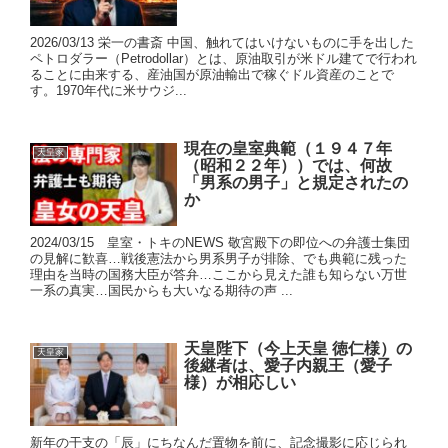
2026/03/13 栄一の書斎 中国、触れてはいけないものに手を出した
ペトロダラー（Petrodollar）とは、原油取引が米ドル建てで行われ
ることに由来する、産油国が原油輸出で稼ぐドル資産のことで
す。1970年代に米サウジ...
現在の皇室典範（１９４７年
天皇家
（昭和２２年））では、何故
「男系の男子」と規定されたの
か
2024/03/15 皇室・トキのNEWS 敬宮殿下の即位への弁護士集団
の見解に歓喜…戦後憲法から男系男子が排除、でも典範に残った
理由を当時の国務大臣が答弁…ここから見えた誰も知らない万世
一系の真実…国民からも大いなる期待の声 ...
天皇陛下（今上天皇 徳仁様）の
天皇家
後継者は、愛子内親王（愛子
様）が相応しい
新年の干支の「辰」にちなんだ置物を前に、記念撮影に応じられ