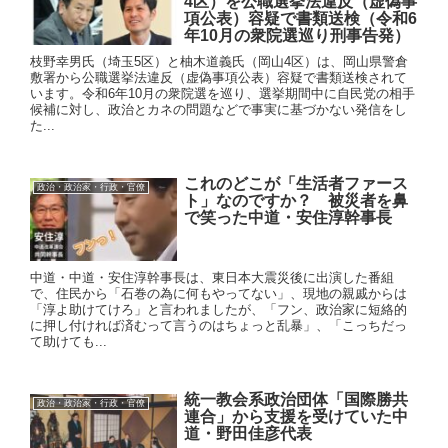
4区）を公職選挙法違反（虚偽事
項公表）容疑で書類送検（令和6
年10月の衆院選巡り刑事告発）
枝野幸男氏（埼玉5区）と柚木道義氏（岡山4区）は、岡山県警倉
敷署から公職選挙法違反（虚偽事項公表）容疑で書類送検されて
います。令和6年10月の衆院選を巡り、選挙期間中に自民党の相手
候補に対し、政治とカネの問題などで事実に基づかない発信をし
た...
これのどこが「生活者ファース
政治・政治家・行政・官僚
ト」なのですか？ 被災者を鼻
で笑った中道・安住淳幹事長
中道・中道・安住淳幹事長は、東日本大震災後に出演した番組
で、住民から「石巻の為に何もやってない」、現地の親戚からは
「淳よ助けてけろ」と言われましたが、「フン、政治家に短絡的
に押し付ければ済むって言うのはちょっと乱暴」、「こっちだっ
て助けても...
統一教会系政治団体「国際勝共
政治・政治家・行政・官僚
連合」から支援を受けていた中
道・野田佳彦代表