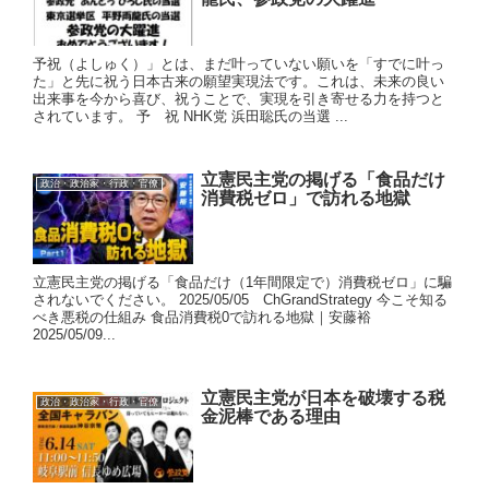
予祝（よしゅく）」とは、まだ叶っていない願いを「すでに叶っ
た」と先に祝う日本古来の願望実現法です。これは、未来の良い
出来事を今から喜び、祝うことで、実現を引き寄せる力を持つと
されています。 予 祝 NHK党 浜田聡氏の当選 ...
立憲民主党の掲げる「食品だけ
政治・政治家・行政・官僚
消費税ゼロ」で訪れる地獄
立憲民主党の掲げる「食品だけ（1年間限定で）消費税ゼロ」に騙
されないでください。 2025/05/05 ChGrandStrategy 今こそ知る
べき悪税の仕組み 食品消費税0で訪れる地獄｜安藤裕
2025/05/09...
立憲民主党が日本を破壊する税
政治・政治家・行政・官僚
金泥棒である理由