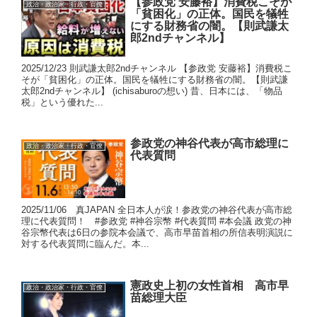
【参政党 安藤裕】消費税こそが
政治・政治家・行政・官僚
「貧困化」の正体。国民を犠牲
にする財務省の闇。【則武謙太
郎2ndチャンネル】
2025/12/23 則武謙太郎2ndチャンネル 【参政党 安藤裕】消費税こ
そが「貧困化」の正体。国民を犠牲にする財務省の闇。【則武謙
太郎2ndチャンネル】 (ichisaburoの想い) 昔、日本には、「物品
税」という優れた...
参政党の神谷代表が高市総理に
政治・政治家・行政・官僚
代表質問
2025/11/06 真JAPAN 全日本人が涙！参政党の神谷代表が高市総
理に代表質問！ #参政党 #神谷宗幣 #代表質問 #本会議 政党の神
谷宗幣代表は6日の参院本会議で、高市早苗首相の所信表明演説に
対する代表質問に臨んだ。本...
憲政史上初の女性首相 高市早
政治・政治家・行政・官僚
苗総理大臣