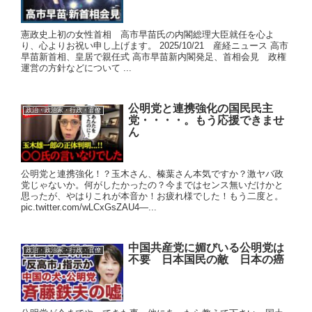
憲政史上初の女性首相 高市早苗氏の内閣総理大臣就任を心よ
り、心よりお祝い申し上げます。 2025/10/21 産経ニュース 高市
早苗新首相、皇居で親任式 高市早苗新内閣発足、首相会見 政権
運営の方針などについて ...
公明党と連携強化の国民民主
政治・政治家・行政・官僚
党・・・・。もう応援できませ
ん
公明党と連携強化！？玉木さん、榛葉さん本気ですか？激ヤバ政
党じゃないか。何がしたかったの？今まではセンス無いだけかと
思ったが、やはりこれが本音か！お疲れ様でした！もう二度と。
pic.twitter.com/wLCxGsZAU4—...
中国共産党に媚びいる公明党は
政治・政治家・行政・官僚
不要 日本国民の敵 日本の癌