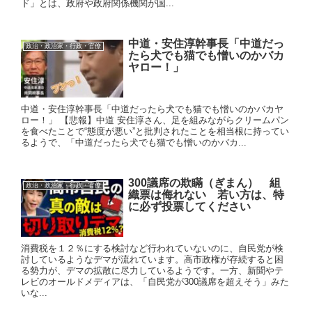
ド」とは、政府や政府関係機関が国...
中道・安住淳幹事長「中道だっ
政治・政治家・行政・官僚
たら犬でも猫でも憎いのかバカ
ヤロー！」
中道・安住淳幹事長「中道だったら犬でも猫でも憎いのかバカヤ
ロー！」 【悲報】中道 安住淳さん、足を組みながらクリームパン
を食べたことで“態度が悪い”と批判されたことを相当根に持ってい
るようで、「中道だったら犬でも猫でも憎いのかバカ...
300議席の欺瞞（ぎまん） 組
政治・政治家・行政・官僚
織票は侮れない 若い方は、特
に必ず投票してください
消費税を１２％にする検討など行われていないのに、自民党が検
討しているようなデマが流れています。高市政権が存続すると困
る勢力が、デマの拡散に尽力しているようです。一方、新聞やテ
レビのオールドメディアは、「自民党が300議席を超えそう」みた
いな...