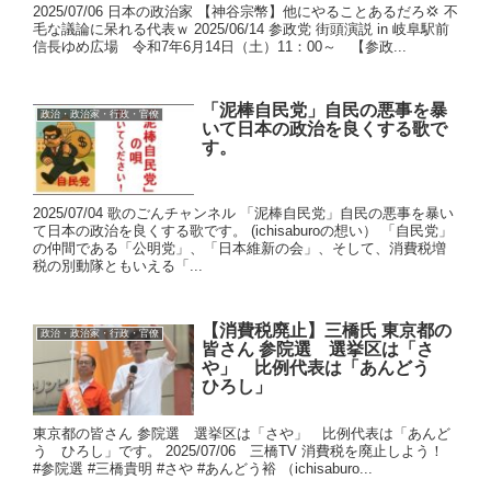
2025/07/06 日本の政治家 【神谷宗幣】他にやることあるだろ💢 不
毛な議論に呆れる代表ｗ 2025/06/14 参政党 街頭演説 in 岐阜駅前
信長ゆめ広場 令和7年6月14日（土）11：00～ 【参政...
「泥棒自民党」自民の悪事を暴
政治・政治家・行政・官僚
いて日本の政治を良くする歌で
す。
2025/07/04 歌のごんチャンネル 「泥棒自民党」自民の悪事を暴い
て日本の政治を良くする歌です。 (ichisaburoの想い） 「自民党」
の仲間である「公明党」、「日本維新の会」、そして、消費税増
税の別動隊ともいえる「...
【消費税廃止】三橋氏 東京都の
政治・政治家・行政・官僚
皆さん 参院選 選挙区は「さ
や」 比例代表は「あんどう
ひろし」
東京都の皆さん 参院選 選挙区は「さや」 比例代表は「あんど
う ひろし」です。 2025/07/06 三橋TV 消費税を廃止しよう！
#参院選 #三橋貴明 #さや #あんどう裕 （ichisaburo...