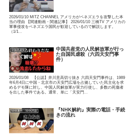
2026/01/10 MITZ CHANNEL アメリカがベネズエラを攻撃した本
当の理由 【関連動画・関連記事】 2026/01/10 三橋TV アメリカの
軍事侵攻をベネズエラ国民が歓迎しているので解説します。
（1/1...
中国共産党の人民解放軍が行っ
中国共産党
た自国民虐殺（六四天安門事
件）
2026/01/08 【公認】井川意高切り抜き 六四天安門事件は、1989
年6月4日に中国・北京市の天安門広場を占拠していた民主化を求
めるデモ隊に対し、中国人民解放軍が実力行使し、多数の死傷者
を出した事件である。通常、単に「天安門...
『NHK解約』実際の電話・手続
NHK事件・NHK問題
きの流れ