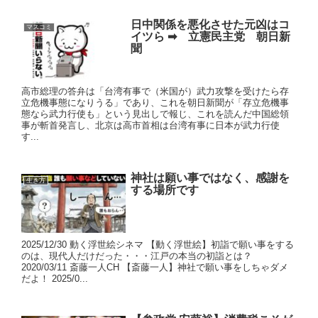
日中関係を悪化させた元凶はコ
マスコミ
イツら ➡ 立憲民主党 朝日新
聞
高市総理の答弁は「台湾有事で（米国が）武力攻撃を受けたら存
立危機事態になりうる」であり、これを朝日新聞が「存立危機事
態なら武力行使も」という見出しで報じ、これを読んだ中国総領
事が斬首発言し、北京は高市首相は台湾有事に日本が武力行使
す...
神社は願い事ではなく、感謝を
生き方
する場所です
2025/12/30 動く浮世絵シネマ 【動く浮世絵】初詣で願い事をする
のは、現代人だけだった・・・江戸の本当の初詣とは？
2020/03/11 斎藤一人CH 【斎藤一人】神社で願い事をしちゃダメ
だよ！ 2025/0...