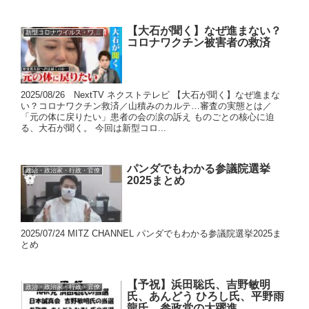
【大石が聞く】なぜ進まない？
新型コロナウイルス・ワクチン
コロナワクチン被害者の救済
2025/08/26 NextTV ネクストテレビ 【大石が聞く】なぜ進まな
い？コロナワクチン救済／山積みのカルテ…審査の実態とは／
「元の体に戻りたい」患者の会の涙の訴え ものごとの核心に迫
る、大石が聞く。 今回は新型コロ...
パンダでもわかる参議院選挙
政治・政治家・行政・官僚
2025まとめ
2025/07/24 MITZ CHANNEL パンダでもわかる参議院選挙2025ま
とめ
【予祝】浜田聡氏、吉野敏明
政治・政治家・行政・官僚
氏、あんどう ひろし氏、平野雨
龍氏、参政党の大躍進