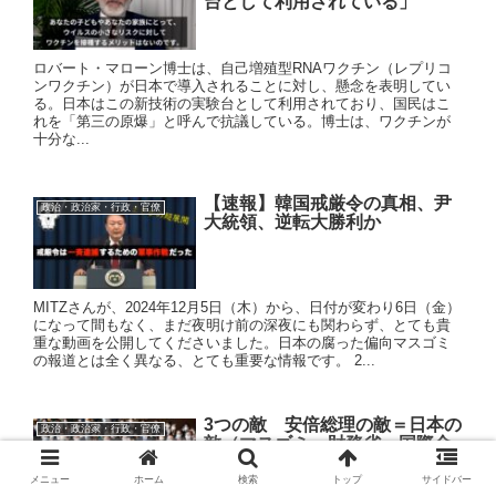
台として利用されている」
ロバート・マローン博士は、自己増殖型RNAワクチン（レプリコ
ンワクチン）が日本で導入されることに対し、懸念を表明してい
る。日本はこの新技術の実験台として利用されており、国民はこ
れを「第三の原爆」と呼んで抗議している。博士は、ワクチンが
十分な...
【速報】韓国戒厳令の真相、尹
政治・政治家・行政・官僚
大統領、逆転大勝利か
MITZさんが、2024年12月5日（木）から、日付が変わり6日（金）
になって間もなく、まだ夜明け前の深夜にも関わらず、とても貴
重な動画を公開してくださいました。日本の腐った偏向マスゴミ
の報道とは全く異なる、とても重要な情報です。 2...
3つの敵 安倍総理の敵＝日本の
政治・政治家・行政・官僚
敵（マスゴミ、財務省、国際金
融資本）
メニュー
ホーム
検索
トップ
サイドバー