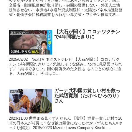
公明党が今までやってきた事。他にあったら教えて下さい。国土
交通省・郵便配達免許取り消し・尖閣の警備しない・外国人土地
規制させない・水源地&水道外資規制緩和・太陽光パネル推進財務
省・創価学会に税務調査を入れない厚労省・ワクチン推進文科...
【大石が聞く】コロナワクチン
新型コロナウイルス・ワクチン
で4年間寝たきりに
2025/09/02 NextTV ネクストテレビ 【大石が聞く】コロナワク
チンで4年間寝たきりに／気絶しそうな痛み…なのに救済受けられ
ず／「納得できない」国の提訴決めた女性も ものごとの核心に迫
る、大石が聞く。 今回はコ...
ガーナ共和国の貧しい村を救っ
未分類
た武辺寛則（たけべ ひろのり）
さん
2023/11/08 世界まる見えずんだもん 【実話】世界一貧しい村で26
才の日本人が村長に？なぜ彼は銅像になったのか（ずんだもん×ゆ
っくり解説） 2015/09/23 Mizore Loves Company Kiseki ...