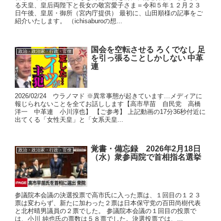
る天皇、皇后両陛下と長女の敬宮愛子さま＝令和５年１２月２３
日午後、皇居・御所（宮内庁提供） 最初に、山田順様の記事をご
紹介いたします。 （ichisaburoの想...
国会を空転させる ろくでなし 足
政治・政治家・行政・官僚
を引っ張ることしかしない 中革
連
2026/02/24 ウラノマド ※異常事態が起きています…メディアに
報じられないことを全てお話しします【高市早苗 自民党 高橋
洋一 中革連 小川淳也】 【ご参考】 上記動画の17分36秒付近に
出てくる「女性天皇」と「女系天皇...
覚書・備忘録 2026年2月18日
政治・政治家・行政・官僚
（水）衆参両院で首相指名選挙
参議院本会議の決選投票で高市氏に入った票は、１回目の１２３
票は変わらず、新たに加わった２票は日本保守党の百田尚樹代表
と北村晴男議員の２票でした。 参議院本会議の１回目の投票で
は、小川 純也氏の票数は５８票でした。決選投票では、...