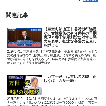
関連記事
【皇室典範改正】長浜博行議員
天皇家
が、女性皇族の身分保持の早期
実現と養子制度創設に対する懸
念を表明、拙速な審議の見直し
を訴える
2026/07/15 立憲民主党 【皇室典範改正】長浜博行議員が、女性皇
族の身分保持の早期実現と養子制度創設に対する懸念を表明、拙
速な審議の見直しを訴える（2026年7月15日参議院皇室典範等の一
部を改正する法律案特別委員会） ...
「万世一系」は世紀の大嘘！正
天皇家
しくは「万葉一統」
2025/05/19 【公認】漫画家小林よしのり切り抜きチャンネル 万
世一系という世紀の大嘘！(25/3/15 ゴー宣DOJO in大阪) 「万葉一