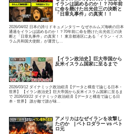
イランは認めるのか！？70年前
に命を懸けた出光佐三の決断と
「日章丸事件」の真実！！
2026/04/02 日本の誇りドキュメンタリー なぜホルムズ海峡の日本
通過をイランは認めるのか！？70年前に命を懸けた出光佐三の決
断と「日章丸事件」の真実！！ 東京都港区にある「イラン・イス
ラム共和国大使館」が運営し...
【イラン政治史】巨大帝国から
戦争・紛争
反米イスラム国家に至るまで
2026/03/12 ダイナミック政治経済【データと構造で論じる日本・
世界】 【イラン政治史】巨大帝国から反米イスラム国家に至るま
で 2026/03/22 ダイナミック政治経済【データと構造で論じる日
本・世界】 誰が敵で誰が味...
アメリカはなぜイランを攻撃し
戦争・紛争
たのか | ペトロダラー vs ペト
ロ元