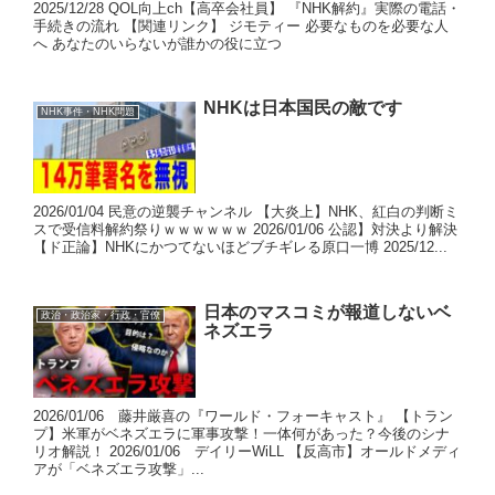
2025/12/28 QOL向上ch【高卒会社員】 『NHK解約』実際の電話・
手続きの流れ 【関連リンク】 ジモティー 必要なものを必要な人
へ あなたのいらないが誰かの役に立つ
NHKは日本国民の敵です
NHK事件・NHK問題
2026/01/04 民意の逆襲チャンネル 【大炎上】NHK、紅白の判断ミ
スで受信料解約祭りｗｗｗｗｗｗ 2026/01/06 公認】対決より解決
【ド正論】NHKにかつてないほどブチギレる原口一博 2025/12...
日本のマスコミが報道しないベ
政治・政治家・行政・官僚
ネズエラ
2026/01/06 藤井厳喜の『ワールド・フォーキャスト』 【トラン
プ】米軍がベネズエラに軍事攻撃！一体何があった？今後のシナ
リオ解説！ 2026/01/06 デイリーWiLL 【反高市】オールドメディ
アが「ベネズエラ攻撃」...