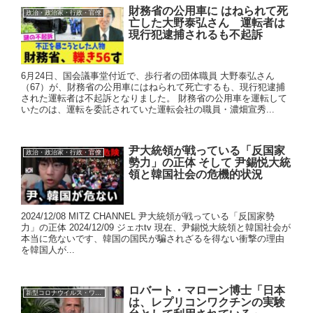
財務省の公用車に はねられて死
政治・政治家・行政・官僚
亡した大野泰弘さん 運転者は
現行犯逮捕されるも不起訴
6月24日、国会議事堂付近で、歩行者の団体職員 大野泰弘さん
（67）が、財務省の公用車にはねられて死亡するも、現行犯逮捕
された運転者は不起訴となりました。 財務省の公用車を運転して
いたのは、運転を委託されていた運転会社の職員・濃畑宣秀...
尹大統領が戦っている「反国家
政治・政治家・行政・官僚
勢力」の正体 そして 尹錫悦大統
領と韓国社会の危機的状況
2024/12/08 MITZ CHANNEL 尹大統領が戦っている「反国家勢
力」の正体 2024/12/09 ジェホtv 現在、尹錫悦大統領と韓国社会が
本当に危ないです、韓国の国民が騙されざるを得ない衝撃の理由
を韓国人が...
ロバート・マローン博士「日本
新型コロナウイルス・ワクチン
は、レプリコンワクチンの実験