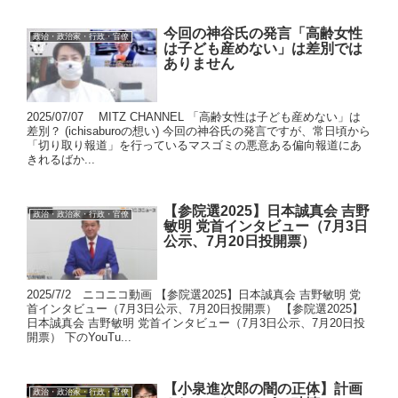
今回の神谷氏の発言「高齢女性
政治・政治家・行政・官僚
は子ども産めない」は差別では
ありません
2025/07/07 MITZ CHANNEL 「高齢女性は子ども産めない」は
差別？ (ichisaburoの想い) 今回の神谷氏の発言ですが、常日頃から
「切り取り報道」を行っているマスゴミの悪意ある偏向報道にあ
きれるばか...
【参院選2025】日本誠真会 吉野
政治・政治家・行政・官僚
敏明 党首インタビュー（7月3日
公示、7月20日投開票）
2025/7/2 ニコニコ動画 【参院選2025】日本誠真会 吉野敏明 党
首インタビュー（7月3日公示、7月20日投開票） 【参院選2025】
日本誠真会 吉野敏明 党首インタビュー（7月3日公示、7月20日投
開票） 下のYouTu...
【小泉進次郎の闇の正体】計画
政治・政治家・行政・官僚