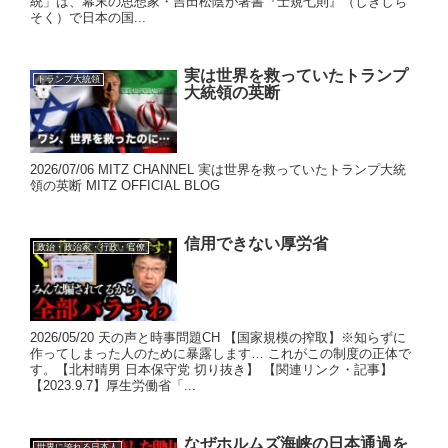
統」は、幕末の思想家・吉田松陰が著書『士規七則』（しきしち
そく）で日本の国...
実は世界を救っていたトランプ
トランプ大統領
大統領の英断
2026/07/06 MITZ CHANNEL 実は世界を救っていたトランプ大統
領の英断 MITZ OFFICIAL BLOG
信用できない厚労省
政治・政治家・行政・官僚
2026/05/20 天の声と時事問題CH 【国家規模の搾取】※知らずに
作ってしまった人のために暴露します… これがこの制度の正体で
す。【北村晴男 日本保守党 切り抜き】 【関連リンク・記事】
【2023.9.7】厚生労働省「...
なぜホルムズ海峡の日本通過を
世界に誇れる日本人