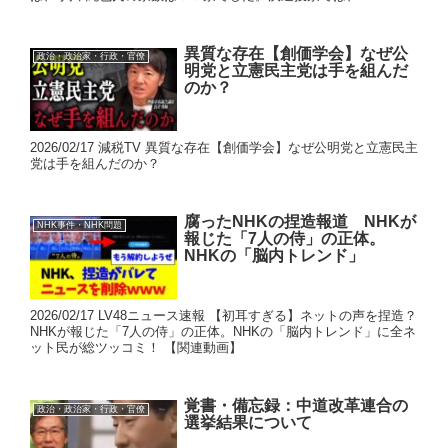
異質な存在【創価学会】なぜ公
政治・政治家・行政・官僚
明党と立憲民主党は手を組んだ
のか？
2026/02/17 減税TV 異質な存在【創価学会】なぜ公明党と立憲民主
党は手を組んだのか？
腐ったNHKの捏造報道 NHKが
NHK事件・NHK問題
報じた「7人の侍」の正体。
NHKの「脳内トレンド」
2026/02/17 LV48ニュース速報 【初耳すぎる】ネットの声を捏造？
NHKが報じた「7人の侍」の正体。NHKの「脳内トレンド」に全ネ
ット民が総ツッコミ！ 【関連動画】
覚書・備忘録：中道改革連合の
政治・政治家・行政・官僚
選挙結果について