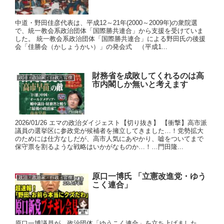
中道・野田佳彦代表は、平成12～21年(2000～2009年)の衆院選
で、統一教会系政治団体「国際勝共連合」から支援を受けていま
した。 統一教会系政治団体「国際勝共連合」による野田氏の後援
会「佳勝会（かしょうかい）」の発会式 （平成1...
財務省を成敗してくれるのは高
政治・政治家・行政・官僚
市内閣しか無いと考えます
2026/01/26 エマの政治ダイジェスト【切り抜き】 【衝撃】高市派
議員の選挙区に参政党が候補者を擁立してきました…！党勢拡大
のためには仕方なしだが、高市人気にあやかり、嘘をついてまで
保守票を割るような戦略はいかがなものか…！…門田隆...
原口一博氏 「立憲改進党・ゆう
政治・政治家・行政・官僚
こく連合」
原口一博議員が、政治団体「ゆうこく連合」を立ち上げました。