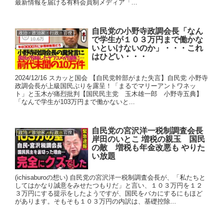
最新情報を届ける有料会員制メディア「...
自民党の小野寺政調会長「なん
政治・政治家・行政・官僚
で学生が１０３万円まで働かな
いといけないのか」・・・これ
はひどい・・・
2024/12/16 スカッと国会 【自民党幹部がまた失言】自民党 小野寺
政調会長が上級国民ぶりを露呈！「まるでマリーアントワネッ
ト」と玉木が痛烈批判【国民民主党 玉木雄一郎 小野寺五典】
「なんで学生が103万円まで働かないと...
自民党の宮沢洋一税制調査会長
政治・政治家・行政・官僚
岸田のいとこ 増税の親玉 国民
の敵 増税も年金改悪も やりた
い放題
(ichisaburoの想い) 自民党の宮沢洋一税制調査会長が、「私たちと
してはかなり誠意をみせたつもりだ」と言い、１０３万円を１２
３万円にする提示をしたようですが、国民をバカにするにもほど
があります。そもそも１０３万円の内訳は、基礎控除...