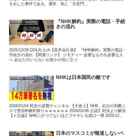
を出した事件である。通常、単に「天安門...
『NHK解約』実際の電話・手続
NHK事件・NHK問題
きの流れ
2025/12/28 QOL向上ch【高卒会社員】 『NHK解約』実際の電話・
手続きの流れ 【関連リンク】 ジモティー 必要なものを必要な人
へ あなたのいらないが誰かの役に立つ
NHKは日本国民の敵です
NHK事件・NHK問題
2026/01/04 民意の逆襲チャンネル 【大炎上】NHK、紅白の判断ミ
スで受信料解約祭りｗｗｗｗｗｗ 2026/01/06 公認】対決より解決
【ド正論】NHKにかつてないほどブチギレる原口一博 2025/12...
日本のマスコミが報道しないベ
政治・政治家・行政・官僚