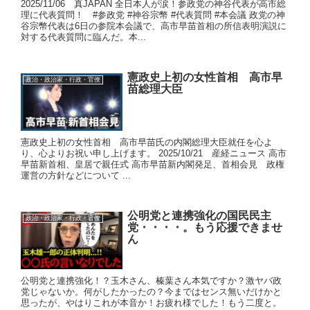
2025/11/06 真JAPAN 全日本人が涙！参政党の神谷代表が高市総
理に代表質問！ #参政党 #神谷宗幣 #代表質問 #本会議 政党の神
谷宗幣代表は6日の参院本会議で、高市早苗首相の所信表明演説に
対する代表質問に臨んだ。本...
憲政史上初の女性首相 高市早
政治・政治家・行政・官僚
苗総理大臣
憲政史上初の女性首相 高市早苗氏の内閣総理大臣就任を心よ
り、心よりお祝い申し上げます。 2025/10/21 産経ニュース 高市
早苗新首相、皇居で親任式 高市早苗新内閣発足、首相会見 政権
運営の方針などについて ...
公明党と連携強化の国民民主
政治・政治家・行政・官僚
党・・・・。もう応援できませ
ん
公明党と連携強化！？玉木さん、榛葉さん本気ですか？激ヤバ政
党じゃないか。何がしたかったの？今まではセンス無いだけかと
思ったが、やはりこれが本音か！お疲れ様でした！もう二度と。