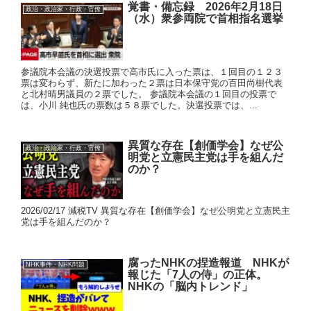
覚書・備忘録 2026年2月18日
政治・政治家・行政・官僚
（水）衆参両院で首相指名選挙
参議院本会議の決選投票で高市氏に入った票は、１回目の１２３
票は変わらず、新たに加わった２票は日本保守党の百田尚樹代表
と北村晴男議員の２票でした。 参議院本会議の１回目の投票で
は、小川 純也氏の票数は５８票でした。決選投票では、...
異質な存在【創価学会】なぜ公
政治・政治家・行政・官僚
明党と立憲民主党は手を組んだ
のか？
2026/02/17 減税TV 異質な存在【創価学会】なぜ公明党と立憲民主
党は手を組んだのか？
腐ったNHKの捏造報道 NHKが
NHK事件・NHK問題
報じた「7人の侍」の正体。
NHKの「脳内トレンド」