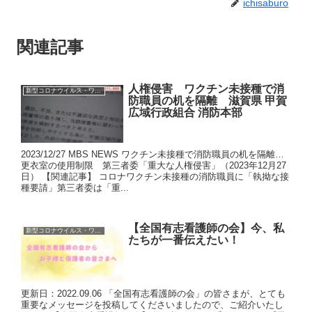
ichisaburo
関連記事
人権侵害 ワクチン未接種で消
新型コロナウイルス・ワクチン
防職員の机を隔離 滋賀県 甲賀
広域行政組合 消防本部
2023/12/27 MBS NEWS ワクチン未接種で消防職員の机を隔離…
更衣室の使用制限 第三者委「重大な人権侵害」（2023年12月27
日） 【関連記事】 コロナワクチン未接種の消防職員に「執拗な接
種要請」第三者委は「重...
【全国有志看護師の会】今、私
新型コロナウイルス・ワクチン
たちが一番伝えたい！
更新日：2022.09.06 「全国有志看護師の会」の皆さまが、とても
重要なメッセージを投稿してくださいましたので、ご紹介いたし