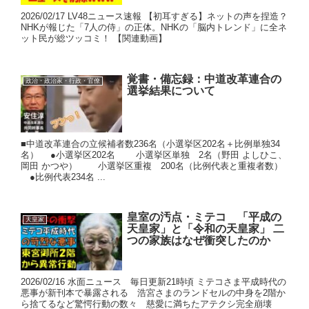
2026/02/17 LV48ニュース速報 【初耳すぎる】ネットの声を捏造？
NHKが報じた「7人の侍」の正体。NHKの「脳内トレンド」に全ネ
ット民が総ツッコミ！ 【関連動画】
覚書・備忘録：中道改革連合の
政治・政治家・行政・官僚
選挙結果について
■中道改革連合の立候補者数236名（小選挙区202名＋比例単独34
名） ●小選挙区202名 小選挙区単独 2名（野田 よしひこ、
岡田 かつや） 小選挙区重複 200名（比例代表と重複者数）
●比例代表234名 ...
皇室の汚点・ミテコ 「平成の
天皇家
天皇家」と「令和の天皇家」 二
つの家族はなぜ衝突したのか
2026/02/16 水面ニュース 毎日更新21時頃 ミテコさま平成時代の
悪事が新刊本で暴露される 浩宮さまのランドセルの中身を2階か
ら捨てるなど驚愕行動の数々 慈愛に満ちたアテクシ完全崩壊