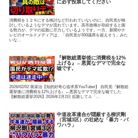
に必ず投票してください
消費税を１２％にする検討など行われていないのに、自民党が検
討しているようなデマが流れています。高市政権が存続すると困
る勢力が、デマの拡散に尽力しているようです。一方、新聞やテ
レビのオールドメディアは、「自民党が300議席を超えそう」みた
いな...
『解散総選挙後に消費税を12%
政治・政治家・行政・官僚
上げる』←悪質なデマで完全な
嘘です。
2026/02/02 葵栄治【知的好奇心追求系YouTuber】 自民党『解散総
選挙後に消費税を12%上げる』←悪質なデマで完全な嘘でした
【解散総選挙2026】2026年2月2日 拡散して⚠️「...
中道改革連合が隠蔽する柳沢剛
政治・政治家・行政・官僚
（宮城3区）の壮絶な「暴力・パ
ワハラ」