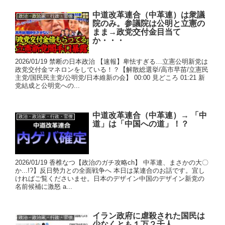
中道改革連合（中革連）は衆議
政治・政治家・行政・官僚
院のみ。参議院は公明と立憲の
まま→政党交付金目当て
か・・・
2026/01/19 禁断の日本政治 【速報】卑怯すぎる…立憲公明新党は
政党交付金マネロンをしている！？【解散総選挙/高市早苗/立憲民
主党/国民民主党/公明党/日本維新の会】 00:00 見どころ 01:21 新
党結成と公明党への...
中道改革連合（中革連）→ 「中
政治・政治家・行政・官僚
道」は「中国への道」！？
2026/01/19 香椎なつ【政治のガチ攻略ch】 中革連、まさかの大〇
か...!?】反日勢力との全面戦争へ 本日は某連合のお話です。宜し
ければご覧くださいませ。日本のデザイン中国のデザイン新党の
名前候補に激怒 a...
イラン政府に虐殺された国民は
政治・政治家・行政・官僚
少なくとも１万２千人