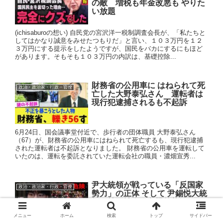
の敵 増税も年金改悪も やりた
い放題
(ichisaburoの想い) 自民党の宮沢洋一税制調査会長が、「私たちと
してはかなり誠意をみせたつもりだ」と言い、１０３万円を１２
３万円にする提示をしたようですが、国民をバカにするにもほど
があります。そもそも１０３万円の内訳は、基礎控除...
財務省の公用車に はねられて死
政治・政治家・行政・官僚
亡した大野泰弘さん 運転者は
現行犯逮捕されるも不起訴
6月24日、国会議事堂付近で、歩行者の団体職員 大野泰弘さん
（67）が、財務省の公用車にはねられて死亡するも、現行犯逮捕
された運転者は不起訴となりました。 財務省の公用車を運転して
いたのは、運転を委託されていた運転会社の職員・濃畑宣秀...
尹大統領が戦っている「反国家
政治・政治家・行政・官僚
勢力」の正体 そして 尹錫悦大統
領と韓国社会の危機的状況
メニュー
ホーム
検索
トップ
サイドバー