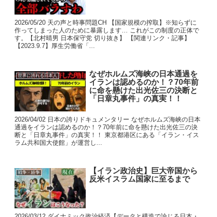
2026/05/20 天の声と時事問題CH 【国家規模の搾取】※知らずに
作ってしまった人のために暴露します… これがこの制度の正体で
す。【北村晴男 日本保守党 切り抜き】 【関連リンク・記事】
【2023.9.7】厚生労働省「...
なぜホルムズ海峡の日本通過を
世界に誇れる日本人
イランは認めるのか！？70年前
に命を懸けた出光佐三の決断と
「日章丸事件」の真実！！
2026/04/02 日本の誇りドキュメンタリー なぜホルムズ海峡の日本
通過をイランは認めるのか！？70年前に命を懸けた出光佐三の決
断と「日章丸事件」の真実！！ 東京都港区にある「イラン・イス
ラム共和国大使館」が運営し...
【イラン政治史】巨大帝国から
戦争・紛争
反米イスラム国家に至るまで
2026/03/12 ダイナミック政治経済【データと構造で論じる日本・