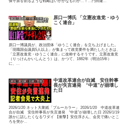
保守票を割るような戦略はいかがなものか…！…門田隆...
原口一博氏 「立憲改進党・ゆう
政治・政治家・行政・官僚
こく連合」
原口一博議員が、政治団体「ゆうこく連合」を立ち上げました。
「現職国会議員5人以上」が集まって政党要件を満たしたときは、
「立憲改進党・ゆうこく連合」に改称するそうです。立憲改進党
（りっけんかいしんとう）は、かつて、1882年（明治15年）
に、...
中道改革連合が自滅 安住幹事
政治・政治家・行政・官僚
長が失言連発 “中道”が崩壊し
た日
2026/1/20 ネット大衆紙「ブルーカラー」 2026/1/20 中道改革連
合が自滅 安住幹事長が失言連発 “中道”が崩壊した日 2026/1/19
誰かに話したくなるワダイ 【衝撃】安住淳さん、会見で痛いとこ
ろを突か...