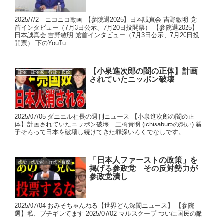
2025/7/2 ニコニコ動画 【参院選2025】日本誠真会 吉野敏明 党
首インタビュー（7月3日公示、7月20日投開票） 【参院選2025】
日本誠真会 吉野敏明 党首インタビュー（7月3日公示、7月20日投
開票） 下のYouTu...
【小泉進次郎の闇の正体】計画
政治・政治家・行政・官僚
されていたニッポン破壊
2025/07/05 ダニエル社長の週刊ニュース 【小泉進次郎の闇の正
体】計画されていたニッポン破壊｜三橋貴明 (ichisaburoの想い) 親
子そろって日本を破壊し続けてきた罪深いろくでなしです。
「日本人ファーストの政策」を
政治・政治家・行政・官僚
掲げる参政党 その反対勢力が
参政党潰し
2025/07/04 おみそちゃんねる【世界どん深闇ニュース】 【参院
選】私、ブチギレてます 2025/07/02 マルスクープ ついに国民の敵