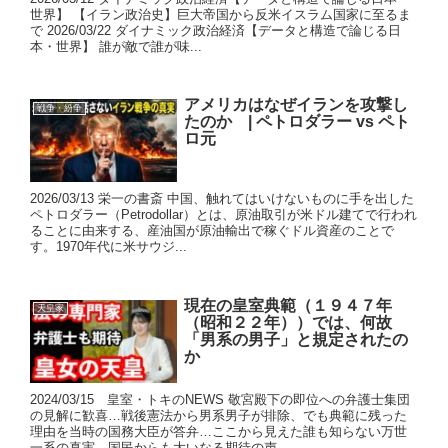
世界】 【イラン政治史】巨大帝国から反米イスラム国家に至るま
で 2026/03/22 ダイナミック政治経済【データと構造で論じる日
本・世界】 誰が敵で誰が味...
アメリカはなぜイランを攻撃し
戦争・紛争
たのか | ペトロダラー vs ペト
ロ元
2026/03/13 栄一の書斎 中国、触れてはいけないものに手を出した
ペトロダラー（Petrodollar）とは、原油取引が米ドル建てで行われ
ることに由来する、産油国が原油輸出で稼ぐドル資産のことで
す。1970年代に米サウジ...
現在の皇室典範（１９４７年
天皇家
（昭和２２年））では、何故
「男系の男子」と規定されたの
か
2024/03/15 皇室・トキのNEWS 敬宮殿下の即位への弁護士集団
の見解に歓喜…戦後憲法から男系男子が排除、でも典範に残った
理由を当時の国務大臣が答弁…ここから見えた誰も知らない万世
一系の真実…国民からも大いなる期待の声 ...