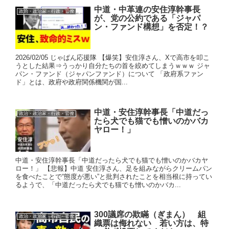
中道・中革連の安住淳幹事長
政治・政治家・行政・官僚
が、党の公約である「ジャパ
ン・ファンド構想」を否定！？
2026/02/05 じゃぱん応援隊 【爆笑】安住淳さん、Xで高市を叩こ
うとした結果⇒うっかり自分たちの首を絞めてしまうｗｗｗ ジャ
パン・ファンド（ジャパンファンド）について 「政府系ファン
ド」とは、政府や政府関係機関が国...
中道・安住淳幹事長「中道だっ
政治・政治家・行政・官僚
たら犬でも猫でも憎いのかバカ
ヤロー！」
中道・安住淳幹事長「中道だったら犬でも猫でも憎いのかバカヤ
ロー！」 【悲報】中道 安住淳さん、足を組みながらクリームパン
を食べたことで“態度が悪い”と批判されたことを相当根に持ってい
るようで、「中道だったら犬でも猫でも憎いのかバカ...
300議席の欺瞞（ぎまん） 組
政治・政治家・行政・官僚
織票は侮れない 若い方は、特