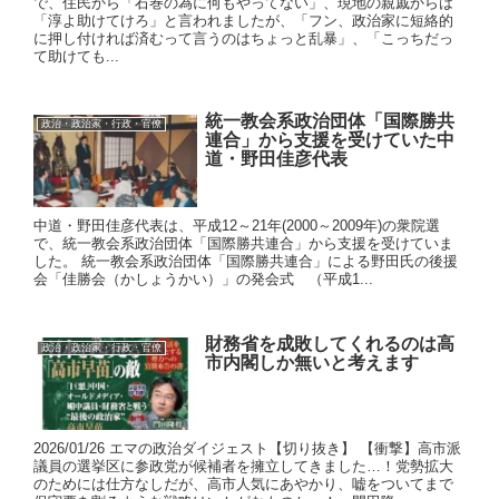
で、住民から「石巻の為に何もやってない」、現地の親戚からは
「淳よ助けてけろ」と言われましたが、「フン、政治家に短絡的
に押し付ければ済むって言うのはちょっと乱暴」、「こっちだっ
て助けても...
統一教会系政治団体「国際勝共
政治・政治家・行政・官僚
連合」から支援を受けていた中
道・野田佳彦代表
中道・野田佳彦代表は、平成12～21年(2000～2009年)の衆院選
で、統一教会系政治団体「国際勝共連合」から支援を受けていま
した。 統一教会系政治団体「国際勝共連合」による野田氏の後援
会「佳勝会（かしょうかい）」の発会式 （平成1...
財務省を成敗してくれるのは高
政治・政治家・行政・官僚
市内閣しか無いと考えます
2026/01/26 エマの政治ダイジェスト【切り抜き】 【衝撃】高市派
議員の選挙区に参政党が候補者を擁立してきました…！党勢拡大
のためには仕方なしだが、高市人気にあやかり、嘘をついてまで