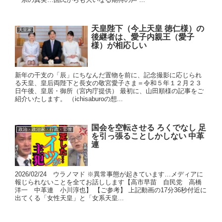
天皇陛下（今上天皇 徳仁様）の
天皇家
後継者は、愛子内親王（愛子
様）が相応しい
新年の干支の「辰」にちなんだ置物を前に、記念撮影に応じられ
る天皇、皇后両陛下と長女の敬宮愛子さま＝令和５年１２月２３
日午後、皇居・御所（宮内庁提供） 最初に、山田順様の記事をご
紹介いたします。 （ichisaburoの想...
国会を空転させる ろくでなし 足
政治・政治家・行政・官僚
を引っ張ることしかしない 中革
連
2026/02/24 ウラノマド ※異常事態が起きています…メディアに
報じられないことを全てお話しします【高市早苗 自民党 高橋
洋一 中革連 小川淳也】 【ご参考】 上記動画の17分36秒付近に
出てくる「女性天皇」と「女系天皇...