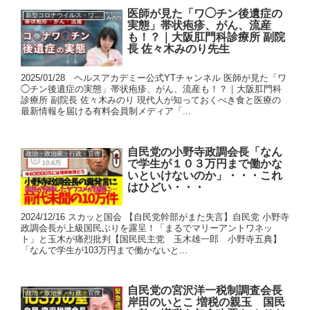
医師が見た「ワ◯チン後遺症の
新型コロナウイルス・ワクチン
実態」帯状疱疹、がん、流産
も！？｜大阪肛門科診療所 副院
長 佐々木みのり先生
2025/01/28 ヘルスアカデミー公式YTチャンネル 医師が見た「ワ
◯チン後遺症の実態」帯状疱疹、がん、流産も！？｜大阪肛門科
診療所 副院長 佐々木みのり 現代人が知っておくべき食と医療の
最新情報を届ける有料会員制メディア「...
自民党の小野寺政調会長「なん
政治・政治家・行政・官僚
で学生が１０３万円まで働かな
いといけないのか」・・・これ
はひどい・・・
2024/12/16 スカッと国会 【自民党幹部がまた失言】自民党 小野寺
政調会長が上級国民ぶりを露呈！「まるでマリーアントワネッ
ト」と玉木が痛烈批判【国民民主党 玉木雄一郎 小野寺五典】
「なんで学生が103万円まで働かないと...
自民党の宮沢洋一税制調査会長
政治・政治家・行政・官僚
岸田のいとこ 増税の親玉 国民