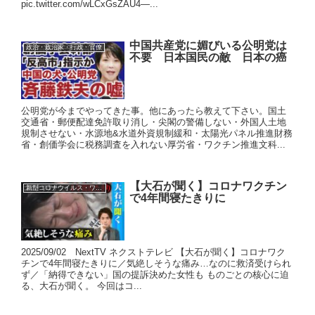
pic.twitter.com/wLCxGsZAU4—...
中国共産党に媚びいる公明党は
政治・政治家・行政・官僚
不要 日本国民の敵 日本の癌
公明党が今までやってきた事。他にあったら教えて下さい。国土
交通省・郵便配達免許取り消し・尖閣の警備しない・外国人土地
規制させない・水源地&水道外資規制緩和・太陽光パネル推進財務
省・創価学会に税務調査を入れない厚労省・ワクチン推進文科...
【大石が聞く】コロナワクチン
新型コロナウイルス・ワクチン
で4年間寝たきりに
2025/09/02 NextTV ネクストテレビ 【大石が聞く】コロナワク
チンで4年間寝たきりに／気絶しそうな痛み…なのに救済受けられ
ず／「納得できない」国の提訴決めた女性も ものごとの核心に迫
る、大石が聞く。 今回はコ...