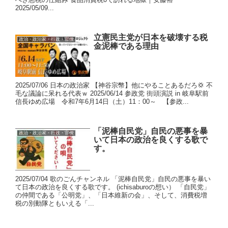
2025/05/09...
立憲民主党が日本を破壊する税
政治・政治家・行政・官僚
金泥棒である理由
2025/07/06 日本の政治家 【神谷宗幣】他にやることあるだろ💢 不
毛な議論に呆れる代表ｗ 2025/06/14 参政党 街頭演説 in 岐阜駅前
信長ゆめ広場 令和7年6月14日（土）11：00～ 【参政...
「泥棒自民党」自民の悪事を暴
政治・政治家・行政・官僚
いて日本の政治を良くする歌で
す。
2025/07/04 歌のごんチャンネル 「泥棒自民党」自民の悪事を暴い
て日本の政治を良くする歌です。 (ichisaburoの想い） 「自民党」
の仲間である「公明党」、「日本維新の会」、そして、消費税増
税の別動隊ともいえる「...