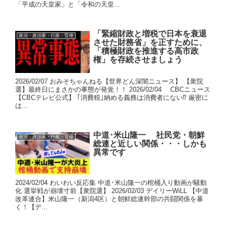
「平成の天皇家」と「令和の天皇...
「緊縮財政と増税で日本を衰退
政治・政治家・行政・官僚
させた財務省」を正すために、
「積極財政を推進する高市政
権」を存続させましょう
2026/02/07 おみそちゃんねる【世界どん深闇ニュース】 【衆院
選】最終日にまさかの事態が発覚！！ 2026/02/04 CBCニュース
【CBCテレビ公式】 ｢消費税｣納める義務は消費者にない⁉ 厳密に
は...
中道･米山隆一 社民党・朝鮮
政治・政治家・行政・官僚
総連と近しい関係・・・しかも
異常です
2024/02/04 わいわい反応集 中道･米山隆一の棺桶入り動画が騒動
化 選挙戦が崩壊寸前【衆院選】 2026/02/03 デイリーWiLL 【中道
改革連合】米山隆一（新潟4区）と朝鮮総連幹部の共闘関係を暴
く！【デ...