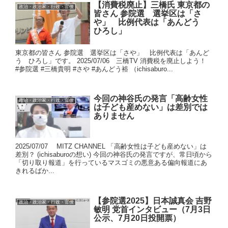
【消費税廃止】三橋氏 東京都の
政治・政治家・行政・官僚
皆さん 参院選 選挙区は「さ
や」 比例代表は「あんどう
ひろし」
東京都の皆さん 参院選 選挙区は「さや」 比例代表は「あんど
う ひろし」です。 2025/07/06 三橋TV 消費税を廃止しよう！
#参院選 #三橋貴明 #さや #あんどう裕 （ichisaburo...
今回の神谷氏の発言「高齢女性
政治・政治家・行政・官僚
は子ども産めない」は差別では
ありません
2025/07/07 MITZ CHANNEL 「高齢女性は子ども産めない」は
差別？ (ichisaburoの想い) 今回の神谷氏の発言ですが、常日頃から
「切り取り報道」を行っているマスゴミの悪意ある偏向報道にあ
きれるばか...
【参院選2025】日本誠真会 吉野
政治・政治家・行政・官僚
敏明 党首インタビュー（7月3日
公示、7月20日投開票）