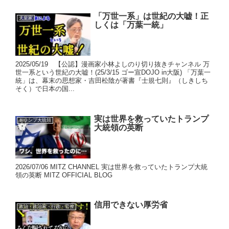
「万世一系」は世紀の大嘘！正
天皇家
しくは「万葉一統」
2025/05/19 【公認】漫画家小林よしのり切り抜きチャンネル 万
世一系という世紀の大嘘！(25/3/15 ゴー宣DOJO in大阪) 「万葉一
統」は、幕末の思想家・吉田松陰が著書『士規七則』（しきしち
そく）で日本の国...
実は世界を救っていたトランプ
トランプ大統領
大統領の英断
2026/07/06 MITZ CHANNEL 実は世界を救っていたトランプ大統
領の英断 MITZ OFFICIAL BLOG
信用できない厚労省
政治・政治家・行政・官僚