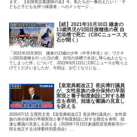
ます。 【全国有志看護師の会】今、私たちが一番伝えたい！「子
どもと子どもを持つ保護者」へのメッセージ ...
【続】2021年10月30日 鎌倉の
新型コロナウイルス・ワクチン
13歳男児が2回目接種後の夜 自
宅浴槽で死亡（CBCニュース 大
石が聞く）
「2021年10月30日 鎌倉の13歳の少年（中学1年生）が、ワクチ
ン2回目接種を行った日の夜、自宅の浴槽で水没し帰らぬ人となっ
てしまった件」について、2022年8月12日にCBCニュースが取り上
げてくださいましたが、今回は、お亡くなりにな...
【皇室典範改正】長浜博行議員
天皇家
が、女性皇族の身分保持の早期
実現と養子制度創設に対する懸
念を表明、拙速な審議の見直し
を訴える
2026/07/15 立憲民主党 【皇室典範改正】長浜博行議員が、女性皇
族の身分保持の早期実現と養子制度創設に対する懸念を表明、拙
速な審議の見直しを訴える（2026年7月15日参議院皇室典範等の一
部を改正する法律案特別委員会） ...