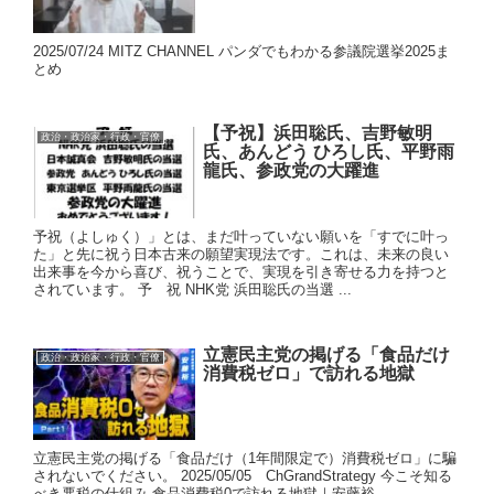
2025/07/24 MITZ CHANNEL パンダでもわかる参議院選挙2025ま
とめ
【予祝】浜田聡氏、吉野敏明
政治・政治家・行政・官僚
氏、あんどう ひろし氏、平野雨
龍氏、参政党の大躍進
予祝（よしゅく）」とは、まだ叶っていない願いを「すでに叶っ
た」と先に祝う日本古来の願望実現法です。これは、未来の良い
出来事を今から喜び、祝うことで、実現を引き寄せる力を持つと
されています。 予 祝 NHK党 浜田聡氏の当選 ...
立憲民主党の掲げる「食品だけ
政治・政治家・行政・官僚
消費税ゼロ」で訪れる地獄
立憲民主党の掲げる「食品だけ（1年間限定で）消費税ゼロ」に騙
されないでください。 2025/05/05 ChGrandStrategy 今こそ知る
べき悪税の仕組み 食品消費税0で訪れる地獄｜安藤裕