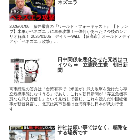
ネズエラ
2026/01/06 藤井厳喜の『ワールド・フォーキャスト』 【トラン
プ】米軍がベネズエラに軍事攻撃！一体何があった？今後のシナ
リオ解説！ 2026/01/06 デイリーWiLL 【反高市】オールドメディ
アが「ベネズエラ攻撃」...
日中関係を悪化させた元凶はコ
マスコミ
イツら ➡ 立憲民主党 朝日新
聞
高市総理の答弁は「台湾有事で（米国が）武力攻撃を受けたら存
立危機事態になりうる」であり、これを朝日新聞が「存立危機事
態なら武力行使も」という見出しで報じ、これを読んだ中国総領
事が斬首発言し、北京は高市首相は台湾有事に日本が武力行使
す...
神社は願い事ではなく、感謝を
生き方
する場所です