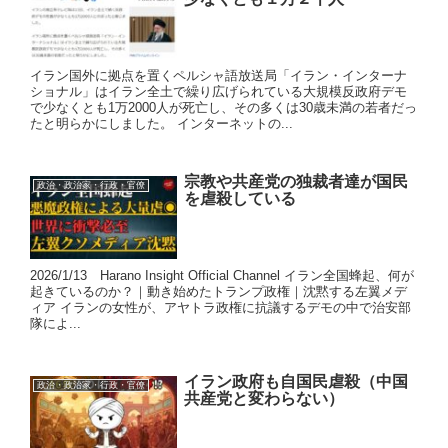
イラン国外に拠点を置くペルシャ語放送局「イラン・インターナ
ショナル」はイラン全土で繰り広げられている大規模反政府デモ
で少なくとも1万2000人が死亡し、その多くは30歳未満の若者だっ
たと明らかにしました。 インターネットの...
宗教や共産党の独裁者達が国民
政治・政治家・行政・官僚
を虐殺している
2026/1/13 Harano Insight Official Channel イラン全国蜂起、何が
起きているのか？｜動き始めたトランプ政権｜沈黙する左翼メデ
ィア イランの女性が、アヤトラ政権に抗議するデモの中で治安部
隊によ...
イラン政府も自国民虐殺（中国
政治・政治家・行政・官僚
共産党と変わらない）