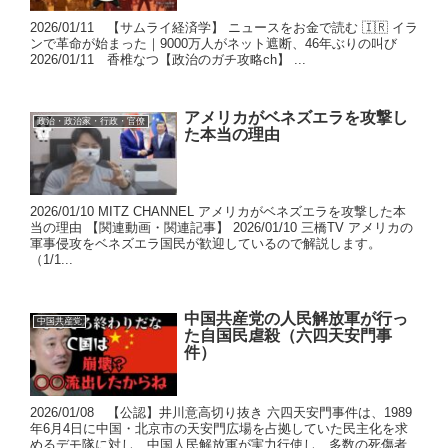
2026/01/11 【サムライ経済学】 ニュースをお金で読む 🇮🇷 イラ
ンで革命が始まった｜9000万人がネット遮断、46年ぶりの叫び
2026/01/11 香椎なつ【政治のガチ攻略ch】 ...
アメリカがベネズエラを攻撃し
政治・政治家・行政・官僚
た本当の理由
2026/01/10 MITZ CHANNEL アメリカがベネズエラを攻撃した本
当の理由 【関連動画・関連記事】 2026/01/10 三橋TV アメリカの
軍事侵攻をベネズエラ国民が歓迎しているので解説します。
（1/1...
中国共産党の人民解放軍が行っ
中国共産党
た自国民虐殺（六四天安門事
件）
2026/01/08 【公認】井川意高切り抜き 六四天安門事件は、1989
年6月4日に中国・北京市の天安門広場を占拠していた民主化を求
めるデモ隊に対し、中国人民解放軍が実力行使し、多数の死傷者