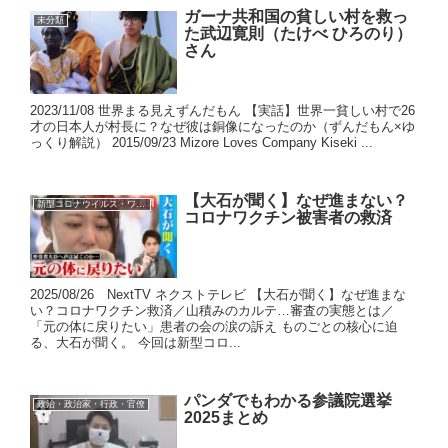
ガーナ共和国の貧しい村を救っ
未分類
た武辺寛則（たけべ ひろのり）
さん
2023/11/08 世界まる見えずんだもん 【実話】世界一貧しい村で26
才の日本人が村長に？なぜ彼は銅像になったのか（ずんだもん×ゆ
っくり解説） 2015/09/23 Mizore Loves Company Kiseki ...
【大石が聞く】なぜ進まない？
新型コロナウイルス・ワクチン
コロナワクチン被害者の救済
2025/08/26 NextTV ネクストテレビ 【大石が聞く】なぜ進まな
い？コロナワクチン救済／山積みのカルテ…審査の実態とは／
「元の体に戻りたい」患者の会の涙の訴え ものごとの核心に迫
る、大石が聞く。 今回は新型コロ...
パンダでもわかる参議院選挙
政治・政治家・行政・官僚
2025まとめ