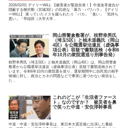
2026/02/01 デイリーWiLL 【被害者が緊急告発！】中道改革連合が
隠蔽する柳沢剛（宮城3区）の壮絶な「暴力・パワハラ」【デイリ
ーWiLL】 座っていたイスを蹴られたり「バカ」「臭い」「気持ち
悪い」「早稲田（大学大学...
岡山県警倉敷署が、枝野幸男氏
政治・政治家・行政・官僚
（埼玉5区）と柚木道義氏（岡山
4区）を公職選挙法違反（虚偽事
項公表）容疑で書類送検（令和6
年10月の衆院選巡り刑事告発）
枝野幸男氏（埼玉5区）と柚木道義氏（岡山4区）は、岡山県警倉
敷署から公職選挙法違反（虚偽事項公表）容疑で書類送検されて
います。令和6年10月の衆院選を巡り、選挙期間中に自民党の相手
候補に対し、政治とカネの問題などで事実に基づかない発信をし
た...
これのどこが「生活者ファース
政治・政治家・行政・官僚
ト」なのですか？ 被災者を鼻
で笑った中道・安住淳幹事長
中道・中道・安住淳幹事長は、東日本大震災後に出演した番組