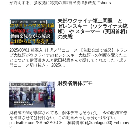
が判明する、参政党に称賛の嵐#自民党 #参政党 #shorts ...
東部ウクライナ領土問題 と
政治・政治家・行政・官僚
ゼレンスキー（ウクライナ大統
領） や スターマー（英国首相）
の失態
2025/03/01 相深入り! 虎ノ門ニュース 【首脳会談で激怒】トラン
プ大統領がウクライナのゼレンスキー大統領への態度を変えたこ
とについて伊藤貫さんと武田邦彦さんが話してくれました（虎ノ
門ニュース切り抜き） 2025/...
財務省解体デモ
政治・政治家・行政・官僚
財務省の闇が暴露されてる。解体デモもそうだし、今の財務官僚
を出世させては行けない。この動画めっちゃ分かりやすい。
pic.twitter.com/SBmiXA0kCF— 桓騎将軍 (@kankigun00) February
2...