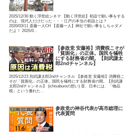
2025/12/30 動く浮世絵シネマ 【動く浮世絵】初詣で願い事をする
のは、現代人だけだった・・・江戸の本当の初詣とは？
2020/03/11 斎藤一人CH 【斎藤一人】神社で願い事をしちゃダメ
だよ！ 2025/0...
【参政党 安藤裕】消費税こそが
政治・政治家・行政・官僚
「貧困化」の正体。国民を犠牲
にする財務省の闇。【則武謙太
郎2ndチャンネル】
2025/12/23 則武謙太郎2ndチャンネル 【参政党 安藤裕】消費税こ
そが「貧困化」の正体。国民を犠牲にする財務省の闇。【則武謙
太郎2ndチャンネル】 (ichisaburoの想い) 昔、日本には、「物品
税」という優れた...
参政党の神谷代表が高市総理に
政治・政治家・行政・官僚
代表質問