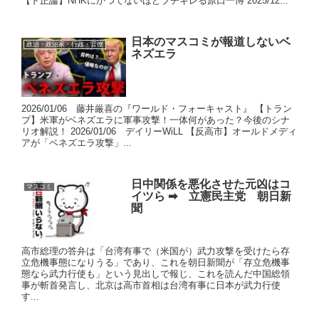
【ド正論】NHKにかつてないほどブチギレる原口一博 2025/12...
日本のマスコミが報道しないベ
政治・政治家・行政・官僚
ネズエラ
2026/01/06 藤井厳喜の『ワールド・フォーキャスト』 【トラン
プ】米軍がベネズエラに軍事攻撃！一体何があった？今後のシナ
リオ解説！ 2026/01/06 デイリーWiLL 【反高市】オールドメディ
アが「ベネズエラ攻撃」...
日中関係を悪化させた元凶はコ
マスコミ
イツら ➡ 立憲民主党 朝日新
聞
高市総理の答弁は「台湾有事で（米国が）武力攻撃を受けたら存
立危機事態になりうる」であり、これを朝日新聞が「存立危機事
態なら武力行使も」という見出しで報じ、これを読んだ中国総領
事が斬首発言し、北京は高市首相は台湾有事に日本が武力行使
す...