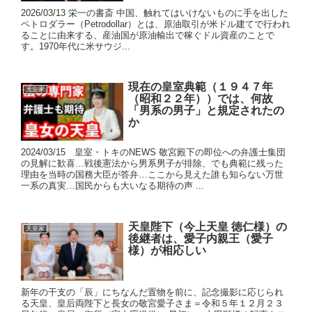
2026/03/13 栄一の書斎 中国、触れてはいけないものに手を出した
ペトロダラー（Petrodollar）とは、原油取引が米ドル建てで行われ
ることに由来する、産油国が原油輸出で稼ぐドル資産のことで
す。1970年代に米サウジ...
現在の皇室典範（１９４７年
天皇家
（昭和２２年））では、何故
「男系の男子」と規定されたの
か
2024/03/15 皇室・トキのNEWS 敬宮殿下の即位への弁護士集団
の見解に歓喜…戦後憲法から男系男子が排除、でも典範に残った
理由を当時の国務大臣が答弁…ここから見えた誰も知らない万世
一系の真実…国民からも大いなる期待の声 ...
天皇陛下（今上天皇 徳仁様）の
天皇家
後継者は、愛子内親王（愛子
様）が相応しい
新年の干支の「辰」にちなんだ置物を前に、記念撮影に応じられ
る天皇、皇后両陛下と長女の敬宮愛子さま＝令和５年１２月２３