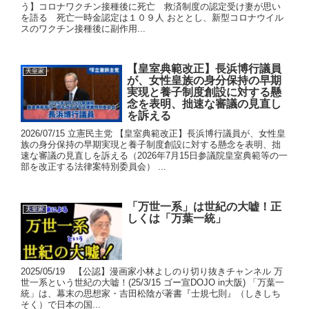
う】コロナワクチン接種後に死亡 救済制度の認定受け妻が思い
を語る 死亡一時金認定は１０９人 おととし、新型コロナウイル
スのワクチン接種後に副作用...
【皇室典範改正】長浜博行議員
天皇家
が、女性皇族の身分保持の早期
実現と養子制度創設に対する懸
念を表明、拙速な審議の見直し
を訴える
2026/07/15 立憲民主党 【皇室典範改正】長浜博行議員が、女性皇
族の身分保持の早期実現と養子制度創設に対する懸念を表明、拙
速な審議の見直しを訴える（2026年7月15日参議院皇室典範等の一
部を改正する法律案特別委員会） ...
「万世一系」は世紀の大嘘！正
天皇家
しくは「万葉一統」
2025/05/19 【公認】漫画家小林よしのり切り抜きチャンネル 万
世一系という世紀の大嘘！(25/3/15 ゴー宣DOJO in大阪) 「万葉一
統」は、幕末の思想家・吉田松陰が著書『士規七則』（しきしち
そく）で日本の国...