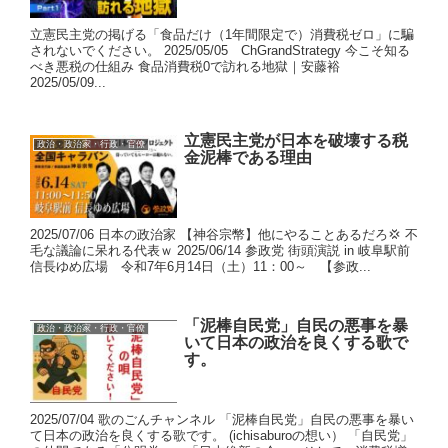
立憲民主党の掲げる「食品だけ（1年間限定で）消費税ゼロ」に騙
されないでください。 2025/05/05 ChGrandStrategy 今こそ知る
べき悪税の仕組み 食品消費税0で訪れる地獄｜安藤裕
2025/05/09...
立憲民主党が日本を破壊する税
政治・政治家・行政・官僚
金泥棒である理由
2025/07/06 日本の政治家 【神谷宗幣】他にやることあるだろ💢 不
毛な議論に呆れる代表ｗ 2025/06/14 参政党 街頭演説 in 岐阜駅前
信長ゆめ広場 令和7年6月14日（土）11：00～ 【参政...
「泥棒自民党」自民の悪事を暴
政治・政治家・行政・官僚
いて日本の政治を良くする歌で
す。
2025/07/04 歌のごんチャンネル 「泥棒自民党」自民の悪事を暴い
て日本の政治を良くする歌です。 (ichisaburoの想い） 「自民党」