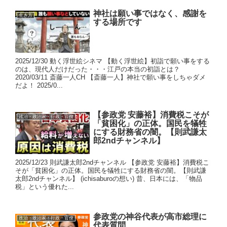
神社は願い事ではなく、感謝を
生き方
する場所です
2025/12/30 動く浮世絵シネマ 【動く浮世絵】初詣で願い事をする
のは、現代人だけだった・・・江戸の本当の初詣とは？
2020/03/11 斎藤一人CH 【斎藤一人】神社で願い事をしちゃダメ
だよ！ 2025/0...
【参政党 安藤裕】消費税こそが
政治・政治家・行政・官僚
「貧困化」の正体。国民を犠牲
にする財務省の闇。【則武謙太
郎2ndチャンネル】
2025/12/23 則武謙太郎2ndチャンネル 【参政党 安藤裕】消費税こ
そが「貧困化」の正体。国民を犠牲にする財務省の闇。【則武謙
太郎2ndチャンネル】 (ichisaburoの想い) 昔、日本には、「物品
税」という優れた...
参政党の神谷代表が高市総理に
政治・政治家・行政・官僚
代表質問