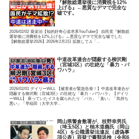
『解散総選挙後に消費税を12%
政治・政治家・行政・官僚
上げる』←悪質なデマで完全な
嘘です。
2026/02/02 葵栄治【知的好奇心追求系YouTuber】 自民党『解散総
選挙後に消費税を12%上げる』←悪質なデマで完全な嘘でした
【解散総選挙2026】2026年2月2日 拡散して⚠️「...
中道改革連合が隠蔽する柳沢剛
政治・政治家・行政・官僚
（宮城3区）の壮絶な「暴力・パ
ワハラ」
2026/02/01 デイリーWiLL 【被害者が緊急告発！】中道改革連合が
隠蔽する柳沢剛（宮城3区）の壮絶な「暴力・パワハラ」【デイリ
ーWiLL】 座っていたイスを蹴られたり「バカ」「臭い」「気持ち
悪い」「早稲田（大学大学...
岡山県警倉敷署が、枝野幸男氏
政治・政治家・行政・官僚
（埼玉5区）と柚木道義氏（岡山
4区）を公職選挙法違反（虚偽事
項公表）容疑で書類送検（令和6