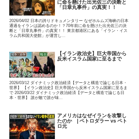
に命を懸けた出光佐三の決断と
「日章丸事件」の真実！！
2026/04/02 日本の誇りドキュメンタリー なぜホルムズ海峡の日本
通過をイランは認めるのか！？70年前に命を懸けた出光佐三の決
断と「日章丸事件」の真実！！ 東京都港区にある「イラン・イス
ラム共和国大使館」が運営し...
【イラン政治史】巨大帝国から
戦争・紛争
反米イスラム国家に至るまで
2026/03/12 ダイナミック政治経済【データと構造で論じる日本・
世界】 【イラン政治史】巨大帝国から反米イスラム国家に至るま
で 2026/03/22 ダイナミック政治経済【データと構造で論じる日
本・世界】 誰が敵で誰が味...
アメリカはなぜイランを攻撃し
戦争・紛争
たのか | ペトロダラー vs ペト
ロ元