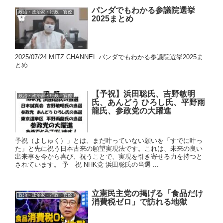
パンダでもわかる参議院選挙
政治・政治家・行政・官僚
2025まとめ
2025/07/24 MITZ CHANNEL パンダでもわかる参議院選挙2025ま
とめ
【予祝】浜田聡氏、吉野敏明
政治・政治家・行政・官僚
氏、あんどう ひろし氏、平野雨
龍氏、参政党の大躍進
予祝（よしゅく）」とは、まだ叶っていない願いを「すでに叶っ
た」と先に祝う日本古来の願望実現法です。これは、未来の良い
出来事を今から喜び、祝うことで、実現を引き寄せる力を持つと
されています。 予 祝 NHK党 浜田聡氏の当選 ...
立憲民主党の掲げる「食品だけ
政治・政治家・行政・官僚
消費税ゼロ」で訪れる地獄