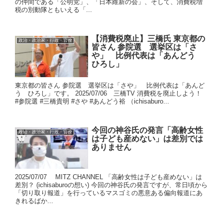
の仲間である「公明党」、「日本維新の会」、そして、消費税増
税の別動隊ともいえる「...
【消費税廃止】三橋氏 東京都の
政治・政治家・行政・官僚
皆さん 参院選 選挙区は「さ
や」 比例代表は「あんどう
ひろし」
東京都の皆さん 参院選 選挙区は「さや」 比例代表は「あんど
う ひろし」です。 2025/07/06 三橋TV 消費税を廃止しよう！
#参院選 #三橋貴明 #さや #あんどう裕 （ichisaburo...
今回の神谷氏の発言「高齢女性
政治・政治家・行政・官僚
は子ども産めない」は差別では
ありません
2025/07/07 MITZ CHANNEL 「高齢女性は子ども産めない」は
差別？ (ichisaburoの想い) 今回の神谷氏の発言ですが、常日頃から
「切り取り報道」を行っているマスゴミの悪意ある偏向報道にあ
きれるばか...