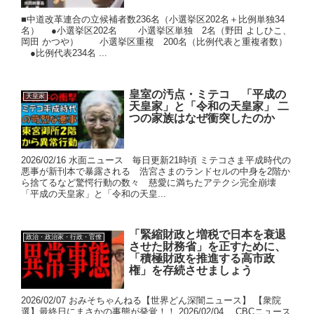
■中道改革連合の立候補者数236名（小選挙区202名＋比例単独34
名） ●小選挙区202名 小選挙区単独 2名（野田 よしひこ、
岡田 かつや） 小選挙区重複 200名（比例代表と重複者数）
●比例代表234名 ...
皇室の汚点・ミテコ 「平成の
天皇家
天皇家」と「令和の天皇家」 二
つの家族はなぜ衝突したのか
2026/02/16 水面ニュース 毎日更新21時頃 ミテコさま平成時代の
悪事が新刊本で暴露される 浩宮さまのランドセルの中身を2階か
ら捨てるなど驚愕行動の数々 慈愛に満ちたアテクシ完全崩壊
「平成の天皇家」と「令和の天皇...
「緊縮財政と増税で日本を衰退
政治・政治家・行政・官僚
させた財務省」を正すために、
「積極財政を推進する高市政
権」を存続させましょう
2026/02/07 おみそちゃんねる【世界どん深闇ニュース】 【衆院
選】最終日にまさかの事態が発覚！！ 2026/02/04 CBCニュース