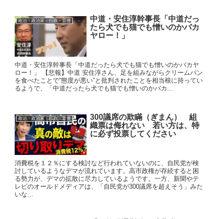
中道・安住淳幹事長「中道だっ
政治・政治家・行政・官僚
たら犬でも猫でも憎いのかバカ
ヤロー！」
中道・安住淳幹事長「中道だったら犬でも猫でも憎いのかバカヤ
ロー！」 【悲報】中道 安住淳さん、足を組みながらクリームパン
を食べたことで“態度が悪い”と批判されたことを相当根に持ってい
るようで、「中道だったら犬でも猫でも憎いのかバカ...
300議席の欺瞞（ぎまん） 組
政治・政治家・行政・官僚
織票は侮れない 若い方は、特
に必ず投票してください
消費税を１２％にする検討など行われていないのに、自民党が検
討しているようなデマが流れています。高市政権が存続すると困
る勢力が、デマの拡散に尽力しているようです。一方、新聞やテ
レビのオールドメディアは、「自民党が300議席を超えそう」みた
いな...