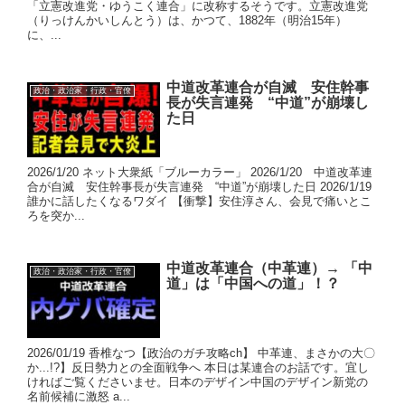
「立憲改進党・ゆうこく連合」に改称するそうです。立憲改進党
（りっけんかいしんとう）は、かつて、1882年（明治15年）
に、...
中道改革連合が自滅 安住幹事
政治・政治家・行政・官僚
長が失言連発 “中道”が崩壊し
た日
2026/1/20 ネット大衆紙「ブルーカラー」 2026/1/20 中道改革連
合が自滅 安住幹事長が失言連発 “中道”が崩壊した日 2026/1/19
誰かに話したくなるワダイ 【衝撃】安住淳さん、会見で痛いとこ
ろを突か...
中道改革連合（中革連）→ 「中
政治・政治家・行政・官僚
道」は「中国への道」！？
2026/01/19 香椎なつ【政治のガチ攻略ch】 中革連、まさかの大〇
か...!?】反日勢力との全面戦争へ 本日は某連合のお話です。宜し
ければご覧くださいませ。日本のデザイン中国のデザイン新党の
名前候補に激怒 a...