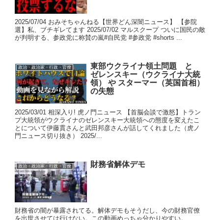
2025/07/04 おみそちゃんねる【世界どん深闇ニュース】 【参院
選】私、ブチギレてます 2025/07/02 マルスクープ ついに国民の敵
が判明する、参政党に称賛の嵐#自民党 #参政党 #shorts ...
東部ウクライナ領土問題 と
政治・政治家・行政・官僚
ゼレンスキー（ウクライナ大統
領） や スターマー（英国首相）
の失態
2025/03/01 相深入り! 虎ノ門ニュース 【首脳会談で激怒】トラン
プ大統領がウクライナのゼレンスキー大統領への態度を変えたこ
とについて伊藤貫さんと武田邦彦さんが話してくれました（虎ノ
門ニュース切り抜き） 2025/...
財務省解体デモ
政治・政治家・行政・官僚
財務省の闇が暴露されてる。解体デモもそうだし、今の財務官僚
を出世させては行けない。この動画めっちゃ分かりやすい。