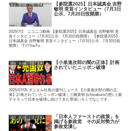
【参院選2025】日本誠真会 吉野
政治・政治家・行政・官僚
敏明 党首インタビュー（7月3日
公示、7月20日投開票）
2025/7/2 ニコニコ動画 【参院選2025】日本誠真会 吉野敏明 党
首インタビュー（7月3日公示、7月20日投開票） 【参院選2025】
日本誠真会 吉野敏明 党首インタビュー（7月3日公示、7月20日投
開票） 下のYouTu...
【小泉進次郎の闇の正体】計画
政治・政治家・行政・官僚
されていたニッポン破壊
2025/07/05 ダニエル社長の週刊ニュース 【小泉進次郎の闇の正
体】計画されていたニッポン破壊｜三橋貴明 (ichisaburoの想い) 親
子そろって日本を破壊し続けてきた罪深いろくでなしです。
「日本人ファーストの政策」を
政治・政治家・行政・官僚
掲げる参政党 その反対勢力が
参政党潰し