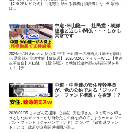
【CBCテレビ公式】 ｢消費税｣納める義務は消費者にない⁉ 厳密に
は...
中道･米山隆一 社民党・朝鮮
政治・政治家・行政・官僚
総連と近しい関係・・・しかも
異常です
2024/02/04 わいわい反応集 中道･米山隆一の棺桶入り動画が騒動
化 選挙戦が崩壊寸前【衆院選】 2026/02/03 デイリーWiLL 【中道
改革連合】米山隆一（新潟4区）と朝鮮総連幹部の共闘関係を暴
く！【デ...
中道・中革連の安住淳幹事長
政治・政治家・行政・官僚
が、党の公約である「ジャパ
ン・ファンド構想」を否定！？
2026/02/05 じゃぱん応援隊 【爆笑】安住淳さん、Xで高市を叩こ
うとした結果⇒うっかり自分たちの首を絞めてしまうｗｗｗ ジャ
パン・ファンド（ジャパンファンド）について 「政府系ファン
ド」とは、政府や政府関係機関が国...