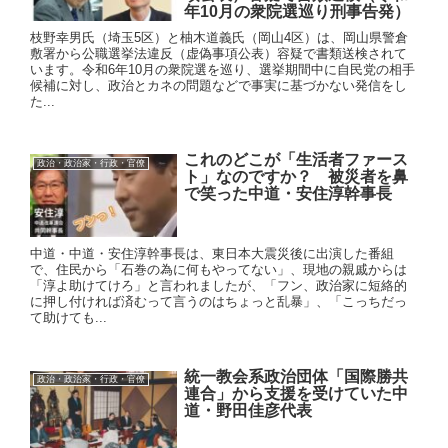
年10月の衆院選巡り刑事告発）
枝野幸男氏（埼玉5区）と柚木道義氏（岡山4区）は、岡山県警倉
敷署から公職選挙法違反（虚偽事項公表）容疑で書類送検されて
います。令和6年10月の衆院選を巡り、選挙期間中に自民党の相手
候補に対し、政治とカネの問題などで事実に基づかない発信をし
た...
これのどこが「生活者ファース
政治・政治家・行政・官僚
ト」なのですか？ 被災者を鼻
で笑った中道・安住淳幹事長
中道・中道・安住淳幹事長は、東日本大震災後に出演した番組
で、住民から「石巻の為に何もやってない」、現地の親戚からは
「淳よ助けてけろ」と言われましたが、「フン、政治家に短絡的
に押し付ければ済むって言うのはちょっと乱暴」、「こっちだっ
て助けても...
統一教会系政治団体「国際勝共
政治・政治家・行政・官僚
連合」から支援を受けていた中
道・野田佳彦代表