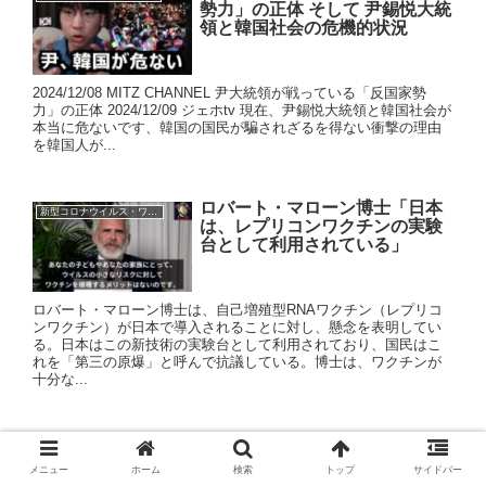
勢力」の正体 そして 尹錫悦大統
領と韓国社会の危機的状況
2024/12/08 MITZ CHANNEL 尹大統領が戦っている「反国家勢
力」の正体 2024/12/09 ジェホtv 現在、尹錫悦大統領と韓国社会が
本当に危ないです、韓国の国民が騙されざるを得ない衝撃の理由
を韓国人が...
ロバート・マローン博士「日本
新型コロナウイルス・ワクチン
は、レプリコンワクチンの実験
台として利用されている」
ロバート・マローン博士は、自己増殖型RNAワクチン（レプリコ
ンワクチン）が日本で導入されることに対し、懸念を表明してい
る。日本はこの新技術の実験台として利用されており、国民はこ
れを「第三の原爆」と呼んで抗議している。博士は、ワクチンが
十分な...
【速報】韓国戒厳令の真相、尹
政治・政治家・行政・官僚
大統領、逆転大勝利か
メニュー
ホーム
検索
トップ
サイドバー