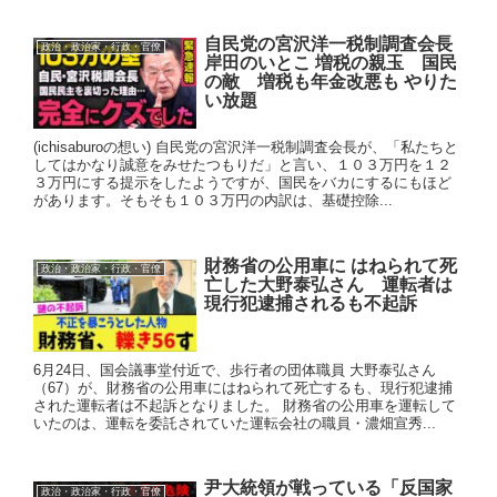
自民党の宮沢洋一税制調査会長
政治・政治家・行政・官僚
岸田のいとこ 増税の親玉 国民
の敵 増税も年金改悪も やりた
い放題
(ichisaburoの想い) 自民党の宮沢洋一税制調査会長が、「私たちと
してはかなり誠意をみせたつもりだ」と言い、１０３万円を１２
３万円にする提示をしたようですが、国民をバカにするにもほど
があります。そもそも１０３万円の内訳は、基礎控除...
財務省の公用車に はねられて死
政治・政治家・行政・官僚
亡した大野泰弘さん 運転者は
現行犯逮捕されるも不起訴
6月24日、国会議事堂付近で、歩行者の団体職員 大野泰弘さん
（67）が、財務省の公用車にはねられて死亡するも、現行犯逮捕
された運転者は不起訴となりました。 財務省の公用車を運転して
いたのは、運転を委託されていた運転会社の職員・濃畑宣秀...
尹大統領が戦っている「反国家
政治・政治家・行政・官僚