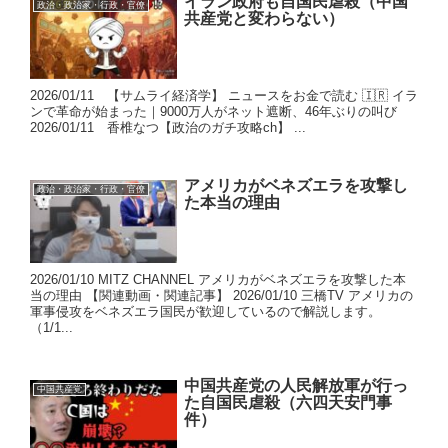
イラン政府も自国民虐殺（中国
政治・政治家・行政・官僚
共産党と変わらない）
2026/01/11 【サムライ経済学】 ニュースをお金で読む 🇮🇷 イラ
ンで革命が始まった｜9000万人がネット遮断、46年ぶりの叫び
2026/01/11 香椎なつ【政治のガチ攻略ch】 ...
アメリカがベネズエラを攻撃し
政治・政治家・行政・官僚
た本当の理由
2026/01/10 MITZ CHANNEL アメリカがベネズエラを攻撃した本
当の理由 【関連動画・関連記事】 2026/01/10 三橋TV アメリカの
軍事侵攻をベネズエラ国民が歓迎しているので解説します。
（1/1...
中国共産党の人民解放軍が行っ
中国共産党
た自国民虐殺（六四天安門事
件）