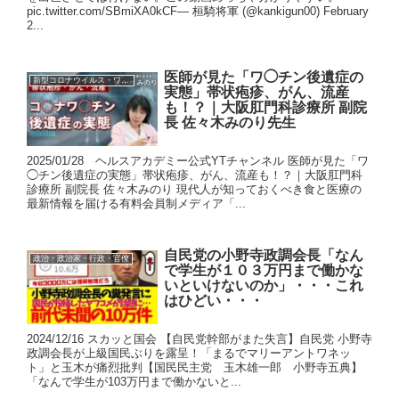
pic.twitter.com/SBmiXA0kCF— 桓騎将軍 (@kankigun00) February
2...
医師が見た「ワ◯チン後遺症の
新型コロナウイルス・ワクチン
実態」帯状疱疹、がん、流産
も！？｜大阪肛門科診療所 副院
長 佐々木みのり先生
2025/01/28 ヘルスアカデミー公式YTチャンネル 医師が見た「ワ
◯チン後遺症の実態」帯状疱疹、がん、流産も！？｜大阪肛門科
診療所 副院長 佐々木みのり 現代人が知っておくべき食と医療の
最新情報を届ける有料会員制メディア「...
自民党の小野寺政調会長「なん
政治・政治家・行政・官僚
で学生が１０３万円まで働かな
いといけないのか」・・・これ
はひどい・・・
2024/12/16 スカッと国会 【自民党幹部がまた失言】自民党 小野寺
政調会長が上級国民ぶりを露呈！「まるでマリーアントワネッ
ト」と玉木が痛烈批判【国民民主党 玉木雄一郎 小野寺五典】
「なんで学生が103万円まで働かないと...