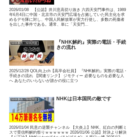
2026/01/08 【公認】井川意高切り抜き 六四天安門事件は、1989
年6月4日に中国・北京市の天安門広場を占拠していた民主化を求
めるデモ隊に対し、中国人民解放軍が実力行使し、多数の死傷者
を出した事件である。通常、単に「天安門...
『NHK解約』実際の電話・手続
NHK事件・NHK問題
きの流れ
2025/12/28 QOL向上ch【高卒会社員】 『NHK解約』実際の電話・
手続きの流れ 【関連リンク】 ジモティー 必要なものを必要な人
へ あなたのいらないが誰かの役に立つ
NHKは日本国民の敵です
NHK事件・NHK問題
2026/01/04 民意の逆襲チャンネル 【大炎上】NHK、紅白の判断ミ
スで受信料解約祭りｗｗｗｗｗｗ 2026/01/06 公認】対決より解決