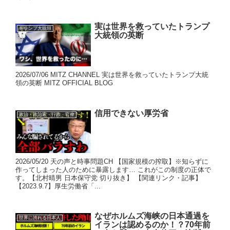
実は世界を救っていたトランプ
トランプ大統領
大統領の英断
2026/07/06 MITZ CHANNEL 実は世界を救っていたトランプ大統
領の英断 MITZ OFFICIAL BLOG
信用できない厚労省
政治・政治家・行政・官僚
2026/05/20 天の声と時事問題CH 【国家規模の搾取】※知らずに
作ってしまった人のために暴露します… これがこの制度の正体で
す。【北村晴男 日本保守党 切り抜き】 【関連リンク・記事】
【2023.9.7】厚生労働省「...
なぜホルムズ海峡の日本通過を
世界に誇れる日本人
イランは認めるのか！？70年前