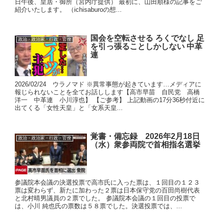
日午後、皇居・御所（宮内庁提供） 最初に、山田順様の記事をご
紹介いたします。 （ichisaburoの想...
国会を空転させる ろくでなし 足
政治・政治家・行政・官僚
を引っ張ることしかしない 中革
連
2026/02/24 ウラノマド ※異常事態が起きています…メディアに
報じられないことを全てお話しします【高市早苗 自民党 高橋
洋一 中革連 小川淳也】 【ご参考】 上記動画の17分36秒付近に
出てくる「女性天皇」と「女系天皇...
覚書・備忘録 2026年2月18日
政治・政治家・行政・官僚
（水）衆参両院で首相指名選挙
参議院本会議の決選投票で高市氏に入った票は、１回目の１２３
票は変わらず、新たに加わった２票は日本保守党の百田尚樹代表
と北村晴男議員の２票でした。 参議院本会議の１回目の投票で
は、小川 純也氏の票数は５８票でした。決選投票では、...