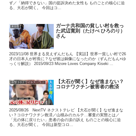
ず／「納得できない」国の提訴決めた女性も ものごとの核心に迫
る、大石が聞く。 今回はコ...
ガーナ共和国の貧しい村を救っ
未分類
た武辺寛則（たけべ ひろのり）
さん
2023/11/08 世界まる見えずんだもん 【実話】世界一貧しい村で26
才の日本人が村長に？なぜ彼は銅像になったのか（ずんだもん×ゆ
っくり解説） 2015/09/23 Mizore Loves Company Kiseki ...
【大石が聞く】なぜ進まない？
新型コロナウイルス・ワクチン
コロナワクチン被害者の救済
2025/08/26 NextTV ネクストテレビ 【大石が聞く】なぜ進まな
い？コロナワクチン救済／山積みのカルテ…審査の実態とは／
「元の体に戻りたい」患者の会の涙の訴え ものごとの核心に迫
る、大石が聞く。 今回は新型コロ...