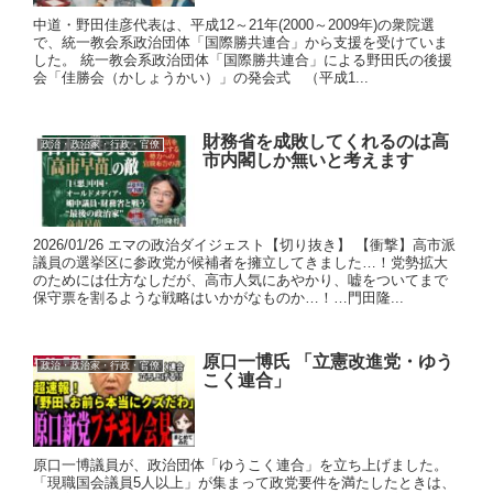
中道・野田佳彦代表は、平成12～21年(2000～2009年)の衆院選
で、統一教会系政治団体「国際勝共連合」から支援を受けていま
した。 統一教会系政治団体「国際勝共連合」による野田氏の後援
会「佳勝会（かしょうかい）」の発会式 （平成1...
財務省を成敗してくれるのは高
政治・政治家・行政・官僚
市内閣しか無いと考えます
2026/01/26 エマの政治ダイジェスト【切り抜き】 【衝撃】高市派
議員の選挙区に参政党が候補者を擁立してきました…！党勢拡大
のためには仕方なしだが、高市人気にあやかり、嘘をついてまで
保守票を割るような戦略はいかがなものか…！…門田隆...
原口一博氏 「立憲改進党・ゆう
政治・政治家・行政・官僚
こく連合」
原口一博議員が、政治団体「ゆうこく連合」を立ち上げました。
「現職国会議員5人以上」が集まって政党要件を満たしたときは、