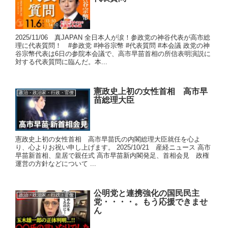
2025/11/06 真JAPAN 全日本人が涙！参政党の神谷代表が高市総
理に代表質問！ #参政党 #神谷宗幣 #代表質問 #本会議 政党の神
谷宗幣代表は6日の参院本会議で、高市早苗首相の所信表明演説に
対する代表質問に臨んだ。本...
憲政史上初の女性首相 高市早
政治・政治家・行政・官僚
苗総理大臣
憲政史上初の女性首相 高市早苗氏の内閣総理大臣就任を心よ
り、心よりお祝い申し上げます。 2025/10/21 産経ニュース 高市
早苗新首相、皇居で親任式 高市早苗新内閣発足、首相会見 政権
運営の方針などについて ...
公明党と連携強化の国民民主
政治・政治家・行政・官僚
党・・・・。もう応援できませ
ん