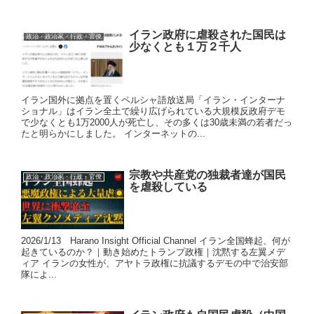
イラン政府に虐殺された国民は
政治・政治家・行政・官僚
少なくとも１万２千人
イラン国外に拠点を置くペルシャ語放送局「イラン・インターナ
ショナル」はイラン全土で繰り広げられている大規模反政府デモ
で少なくとも1万2000人が死亡し、その多くは30歳未満の若者だっ
たと明らかにしました。 インターネットの...
宗教や共産党の独裁者達が国民
政治・政治家・行政・官僚
を虐殺している
2026/1/13 Harano Insight Official Channel イラン全国蜂起、何が
起きているのか？｜動き始めたトランプ政権｜沈黙する左翼メデ
ィア イランの女性が、アヤトラ政権に抗議するデモの中で治安部
隊によ...