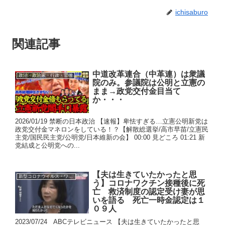
ichisaburo
関連記事
中道改革連合（中革連）は衆議
政治・政治家・行政・官僚
院のみ。参議院は公明と立憲の
まま→政党交付金目当て
か・・・
2026/01/19 禁断の日本政治 【速報】卑怯すぎる…立憲公明新党は
政党交付金マネロンをしている！？【解散総選挙/高市早苗/立憲民
主党/国民民主党/公明党/日本維新の会】 00:00 見どころ 01:21 新
党結成と公明党への...
【夫は生きていたかったと思
新型コロナウイルス・ワクチン
う】コロナワクチン接種後に死
亡 救済制度の認定受け妻が思
いを語る 死亡一時金認定は１
０９人
2023/07/24 ABCテレビニュース 【夫は生きていたかったと思