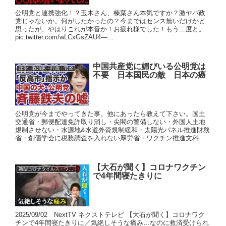
公明党と連携強化！？玉木さん、榛葉さん本気ですか？激ヤバ政
党じゃないか。何がしたかったの？今まではセンス無いだけかと
思ったが、やはりこれが本音か！お疲れ様でした！もう二度と。
pic.twitter.com/wLCxGsZAU4—...
中国共産党に媚びいる公明党は
政治・政治家・行政・官僚
不要 日本国民の敵 日本の癌
公明党が今までやってきた事。他にあったら教えて下さい。国土
交通省・郵便配達免許取り消し・尖閣の警備しない・外国人土地
規制させない・水源地&水道外資規制緩和・太陽光パネル推進財務
省・創価学会に税務調査を入れない厚労省・ワクチン推進文科...
【大石が聞く】コロナワクチン
新型コロナウイルス・ワクチン
で4年間寝たきりに
2025/09/02 NextTV ネクストテレビ 【大石が聞く】コロナワク
チンで4年間寝たきりに／気絶しそうな痛み…なのに救済受けられ