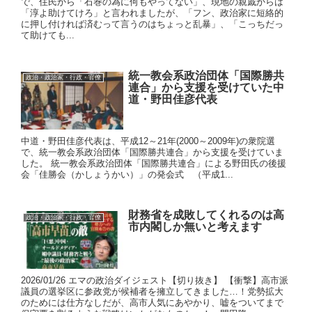
で、住民から「石巻の為に何もやってない」、現地の親戚からは
「淳よ助けてけろ」と言われましたが、「フン、政治家に短絡的
に押し付ければ済むって言うのはちょっと乱暴」、「こっちだっ
て助けても...
統一教会系政治団体「国際勝共
政治・政治家・行政・官僚
連合」から支援を受けていた中
道・野田佳彦代表
中道・野田佳彦代表は、平成12～21年(2000～2009年)の衆院選
で、統一教会系政治団体「国際勝共連合」から支援を受けていま
した。 統一教会系政治団体「国際勝共連合」による野田氏の後援
会「佳勝会（かしょうかい）」の発会式 （平成1...
財務省を成敗してくれるのは高
政治・政治家・行政・官僚
市内閣しか無いと考えます
2026/01/26 エマの政治ダイジェスト【切り抜き】 【衝撃】高市派
議員の選挙区に参政党が候補者を擁立してきました…！党勢拡大
のためには仕方なしだが、高市人気にあやかり、嘘をついてまで