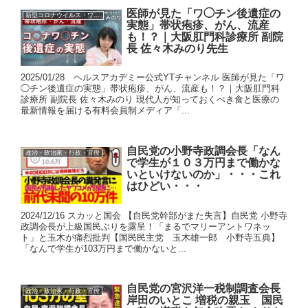
医師が見た「ワ◯チン後遺症の
新型コロナウイルス・ワクチン
実態」帯状疱疹、がん、流産
も！？｜大阪肛門科診療所 副院
長 佐々木みのり先生
2025/01/28 ヘルスアカデミー公式YTチャンネル 医師が見た「ワ
◯チン後遺症の実態」帯状疱疹、がん、流産も！？｜大阪肛門科
診療所 副院長 佐々木みのり 現代人が知っておくべき食と医療の
最新情報を届ける有料会員制メディア「...
自民党の小野寺政調会長「なん
政治・政治家・行政・官僚
で学生が１０３万円まで働かな
いといけないのか」・・・これ
はひどい・・・
2024/12/16 スカッと国会 【自民党幹部がまた失言】自民党 小野寺
政調会長が上級国民ぶりを露呈！「まるでマリーアントワネッ
ト」と玉木が痛烈批判【国民民主党 玉木雄一郎 小野寺五典】
「なんで学生が103万円まで働かないと...
自民党の宮沢洋一税制調査会長
政治・政治家・行政・官僚
岸田のいとこ 増税の親玉 国民