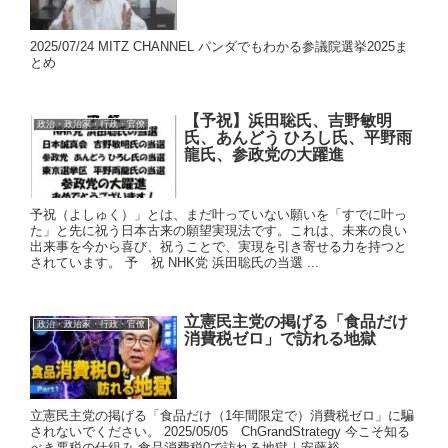
2025/07/24 MITZ CHANNEL パンダでもわかる参議院選挙2025ま
とめ
【予祝】浜田聡氏、吉野敏明
政治・政治家・行政・官僚
氏、あんどう ひろし氏、平野雨
龍氏、参政党の大躍進
予祝（よしゅく）」とは、まだ叶っていない願いを「すでに叶っ
た」と先に祝う日本古来の願望実現法です。これは、未来の良い
出来事を今から喜び、祝うことで、実現を引き寄せる力を持つと
されています。 予 祝 NHK党 浜田聡氏の当選 ...
立憲民主党の掲げる「食品だけ
政治・政治家・行政・官僚
消費税ゼロ」で訪れる地獄
立憲民主党の掲げる「食品だけ（1年間限定で）消費税ゼロ」に騙
されないでください。 2025/05/05 ChGrandStrategy 今こそ知る
べき悪税の仕組み 食品消費税0で訪れる地獄｜安藤裕