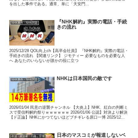
を出した事件である。通常、単に「天安門...
『NHK解約』実際の電話・手続
NHK事件・NHK問題
きの流れ
2025/12/28 QOL向上ch【高卒会社員】 『NHK解約』実際の電話・
手続きの流れ 【関連リンク】 ジモティー 必要なものを必要な人
へ あなたのいらないが誰かの役に立つ
NHKは日本国民の敵です
NHK事件・NHK問題
2026/01/04 民意の逆襲チャンネル 【大炎上】NHK、紅白の判断ミ
スで受信料解約祭りｗｗｗｗｗｗ 2026/01/06 公認】対決より解決
【ド正論】NHKにかつてないほどブチギレる原口一博 2025/12...
日本のマスコミが報道しないベ
政治・政治家・行政・官僚