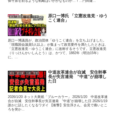
保守票を割るような戦略はいかがなものか…！…門田隆...
原口一博氏 「立憲改進党・ゆう
政治・政治家・行政・官僚
こく連合」
原口一博議員が、政治団体「ゆうこく連合」を立ち上げました。
「現職国会議員5人以上」が集まって政党要件を満たしたときは、
「立憲改進党・ゆうこく連合」に改称するそうです。立憲改進党
（りっけんかいしんとう）は、かつて、1882年（明治15年）
に、...
中道改革連合が自滅 安住幹事
政治・政治家・行政・官僚
長が失言連発 “中道”が崩壊し
た日
2026/1/20 ネット大衆紙「ブルーカラー」 2026/1/20 中道改革連
合が自滅 安住幹事長が失言連発 “中道”が崩壊した日 2026/1/19
誰かに話したくなるワダイ 【衝撃】安住淳さん、会見で痛いとこ
ろを突か...