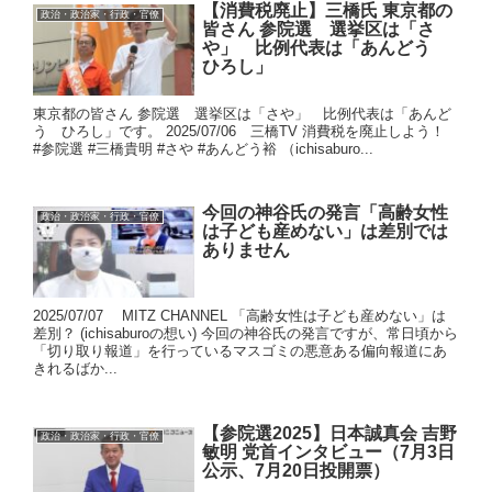
【消費税廃止】三橋氏 東京都の
政治・政治家・行政・官僚
皆さん 参院選 選挙区は「さ
や」 比例代表は「あんどう
ひろし」
東京都の皆さん 参院選 選挙区は「さや」 比例代表は「あんど
う ひろし」です。 2025/07/06 三橋TV 消費税を廃止しよう！
#参院選 #三橋貴明 #さや #あんどう裕 （ichisaburo...
今回の神谷氏の発言「高齢女性
政治・政治家・行政・官僚
は子ども産めない」は差別では
ありません
2025/07/07 MITZ CHANNEL 「高齢女性は子ども産めない」は
差別？ (ichisaburoの想い) 今回の神谷氏の発言ですが、常日頃から
「切り取り報道」を行っているマスゴミの悪意ある偏向報道にあ
きれるばか...
【参院選2025】日本誠真会 吉野
政治・政治家・行政・官僚
敏明 党首インタビュー（7月3日
公示、7月20日投開票）