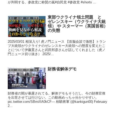
が判明する、参政党に称賛の嵐#自民党 #参政党 #shorts ...
東部ウクライナ領土問題 と
政治・政治家・行政・官僚
ゼレンスキー（ウクライナ大統
領） や スターマー（英国首相）
の失態
2025/03/01 相深入り! 虎ノ門ニュース 【首脳会談で激怒】トラン
プ大統領がウクライナのゼレンスキー大統領への態度を変えたこ
とについて伊藤貫さんと武田邦彦さんが話してくれました（虎ノ
門ニュース切り抜き） 2025/...
財務省解体デモ
政治・政治家・行政・官僚
財務省の闇が暴露されてる。解体デモもそうだし、今の財務官僚
を出世させては行けない。この動画めっちゃ分かりやすい。
pic.twitter.com/SBmiXA0kCF— 桓騎将軍 (@kankigun00) February
2...