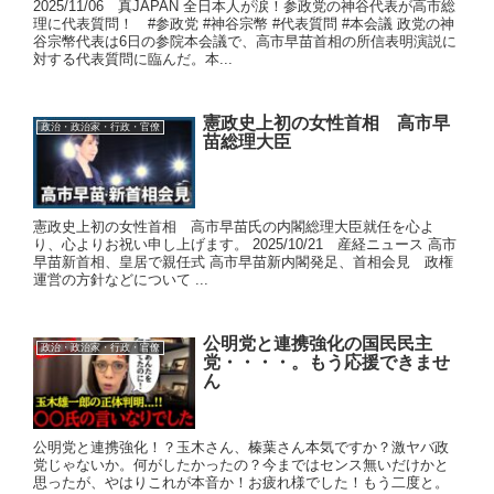
2025/11/06 真JAPAN 全日本人が涙！参政党の神谷代表が高市総
理に代表質問！ #参政党 #神谷宗幣 #代表質問 #本会議 政党の神
谷宗幣代表は6日の参院本会議で、高市早苗首相の所信表明演説に
対する代表質問に臨んだ。本...
憲政史上初の女性首相 高市早
政治・政治家・行政・官僚
苗総理大臣
憲政史上初の女性首相 高市早苗氏の内閣総理大臣就任を心よ
り、心よりお祝い申し上げます。 2025/10/21 産経ニュース 高市
早苗新首相、皇居で親任式 高市早苗新内閣発足、首相会見 政権
運営の方針などについて ...
公明党と連携強化の国民民主
政治・政治家・行政・官僚
党・・・・。もう応援できませ
ん
公明党と連携強化！？玉木さん、榛葉さん本気ですか？激ヤバ政
党じゃないか。何がしたかったの？今まではセンス無いだけかと
思ったが、やはりこれが本音か！お疲れ様でした！もう二度と。