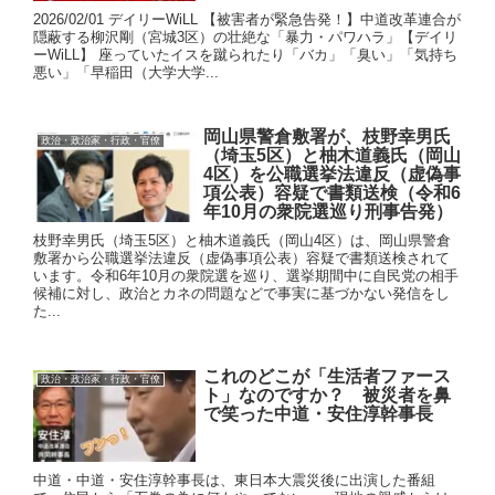
2026/02/01 デイリーWiLL 【被害者が緊急告発！】中道改革連合が
隠蔽する柳沢剛（宮城3区）の壮絶な「暴力・パワハラ」【デイリ
ーWiLL】 座っていたイスを蹴られたり「バカ」「臭い」「気持ち
悪い」「早稲田（大学大学...
岡山県警倉敷署が、枝野幸男氏
政治・政治家・行政・官僚
（埼玉5区）と柚木道義氏（岡山
4区）を公職選挙法違反（虚偽事
項公表）容疑で書類送検（令和6
年10月の衆院選巡り刑事告発）
枝野幸男氏（埼玉5区）と柚木道義氏（岡山4区）は、岡山県警倉
敷署から公職選挙法違反（虚偽事項公表）容疑で書類送検されて
います。令和6年10月の衆院選を巡り、選挙期間中に自民党の相手
候補に対し、政治とカネの問題などで事実に基づかない発信をし
た...
これのどこが「生活者ファース
政治・政治家・行政・官僚
ト」なのですか？ 被災者を鼻
で笑った中道・安住淳幹事長
中道・中道・安住淳幹事長は、東日本大震災後に出演した番組