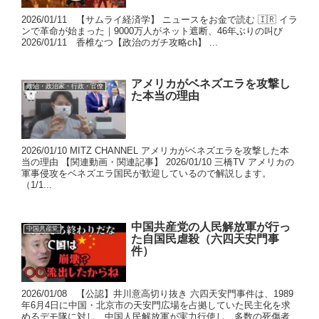
2026/01/11 【サムライ経済学】 ニュースをお金で読む 🇮🇷 イラ
ンで革命が始まった｜9000万人がネット遮断、46年ぶりの叫び
2026/01/11 香椎なつ【政治のガチ攻略ch】 ...
アメリカがベネズエラを攻撃し
政治・政治家・行政・官僚
た本当の理由
2026/01/10 MITZ CHANNEL アメリカがベネズエラを攻撃した本
当の理由 【関連動画・関連記事】 2026/01/10 三橋TV アメリカの
軍事侵攻をベネズエラ国民が歓迎しているので解説します。
（1/1...
中国共産党の人民解放軍が行っ
中国共産党
た自国民虐殺（六四天安門事
件）
2026/01/08 【公認】井川意高切り抜き 六四天安門事件は、1989
年6月4日に中国・北京市の天安門広場を占拠していた民主化を求
めるデモ隊に対し、中国人民解放軍が実力行使し、多数の死傷者