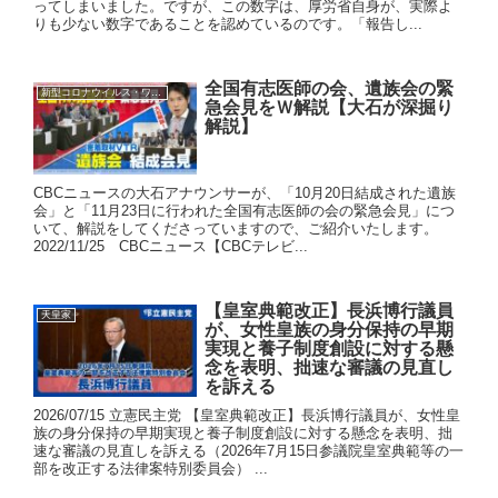
ってしまいました。ですが、この数字は、厚労省自身が、実際よ
りも少ない数字であることを認めているのです。「報告し...
全国有志医師の会、遺族会の緊
新型コロナウイルス・ワクチン
急会見をＷ解説【大石が深掘り
解説】
CBCニュースの大石アナウンサーが、「10月20日結成された遺族
会」と「11月23日に行われた全国有志医師の会の緊急会見」につ
いて、解説をしてくださっていますので、ご紹介いたします。
2022/11/25 CBCニュース【CBCテレビ...
【皇室典範改正】長浜博行議員
天皇家
が、女性皇族の身分保持の早期
実現と養子制度創設に対する懸
念を表明、拙速な審議の見直し
を訴える
2026/07/15 立憲民主党 【皇室典範改正】長浜博行議員が、女性皇
族の身分保持の早期実現と養子制度創設に対する懸念を表明、拙
速な審議の見直しを訴える（2026年7月15日参議院皇室典範等の一
部を改正する法律案特別委員会） ...