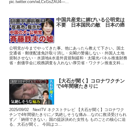
pic.twitter.com/wLCxGsZAU4—...
中国共産党に媚びいる公明党は
政治・政治家・行政・官僚
不要 日本国民の敵 日本の癌
公明党が今までやってきた事。他にあったら教えて下さい。国土
交通省・郵便配達免許取り消し・尖閣の警備しない・外国人土地
規制させない・水源地&水道外資規制緩和・太陽光パネル推進財務
省・創価学会に税務調査を入れない厚労省・ワクチン推進文科...
【大石が聞く】コロナワクチン
新型コロナウイルス・ワクチン
で4年間寝たきりに
2025/09/02 NextTV ネクストテレビ 【大石が聞く】コロナワク
チンで4年間寝たきりに／気絶しそうな痛み…なのに救済受けられ
ず／「納得できない」国の提訴決めた女性も ものごとの核心に迫
る、大石が聞く。 今回はコ...