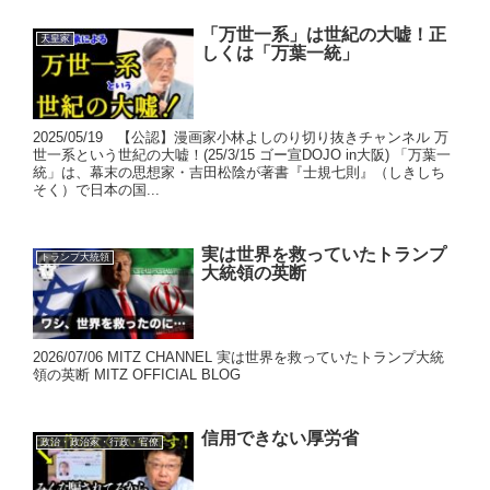
「万世一系」は世紀の大嘘！正
天皇家
しくは「万葉一統」
2025/05/19 【公認】漫画家小林よしのり切り抜きチャンネル 万
世一系という世紀の大嘘！(25/3/15 ゴー宣DOJO in大阪) 「万葉一
統」は、幕末の思想家・吉田松陰が著書『士規七則』（しきしち
そく）で日本の国...
実は世界を救っていたトランプ
トランプ大統領
大統領の英断
2026/07/06 MITZ CHANNEL 実は世界を救っていたトランプ大統
領の英断 MITZ OFFICIAL BLOG
信用できない厚労省
政治・政治家・行政・官僚