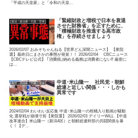
「平成の天皇家」と「令和の天皇...
「緊縮財政と増税で日本を衰退
政治・政治家・行政・官僚
させた財務省」を正すために、
「積極財政を推進する高市政
権」を存続させましょう
2026/02/07 おみそちゃんねる【世界どん深闇ニュース】 【衆院
選】最終日にまさかの事態が発覚！！ 2026/02/04 CBCニュース
【CBCテレビ公式】 ｢消費税｣納める義務は消費者にない⁉ 厳密に
は...
中道･米山隆一 社民党・朝鮮
政治・政治家・行政・官僚
総連と近しい関係・・・しかも
異常です
2024/02/04 わいわい反応集 中道･米山隆一の棺桶入り動画が騒動
化 選挙戦が崩壊寸前【衆院選】 2026/02/03 デイリーWiLL 【中道
改革連合】米山隆一（新潟4区）と朝鮮総連幹部の共闘関係を暴
く！【デ...