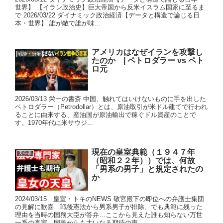
世界】 【イラン政治史】巨大帝国から反米イスラム国家に至るま
で 2026/03/22 ダイナミック政治経済【データと構造で論じる日
本・世界】 誰が敵で誰が味...
アメリカはなぜイランを攻撃し
戦争・紛争
たのか | ペトロダラー vs ペト
ロ元
2026/03/13 栄一の書斎 中国、触れてはいけないものに手を出した
ペトロダラー（Petrodollar）とは、原油取引が米ドル建てで行われ
ることに由来する、産油国が原油輸出で稼ぐドル資産のことで
す。1970年代に米サウジ...
現在の皇室典範（１９４７年
天皇家
（昭和２２年））では、何故
「男系の男子」と規定されたの
か
2024/03/15 皇室・トキのNEWS 敬宮殿下の即位への弁護士集団
の見解に歓喜…戦後憲法から男系男子が排除、でも典範に残った
理由を当時の国務大臣が答弁…ここから見えた誰も知らない万世
一系の真実…国民からも大いなる期待の声 ...