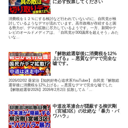
に必ず投票してください
消費税を１２％にする検討など行われていないのに、自民党が検
討しているようなデマが流れています。高市政権が存続すると困
る勢力が、デマの拡散に尽力しているようです。一方、新聞やテ
レビのオールドメディアは、「自民党が300議席を超えそう」みた
いな...
『解散総選挙後に消費税を12%
政治・政治家・行政・官僚
上げる』←悪質なデマで完全な
嘘です。
2026/02/02 葵栄治【知的好奇心追求系YouTuber】 自民党『解散総
選挙後に消費税を12%上げる』←悪質なデマで完全な嘘でした
【解散総選挙2026】2026年2月2日 拡散して⚠️「...
中道改革連合が隠蔽する柳沢剛
政治・政治家・行政・官僚
（宮城3区）の壮絶な「暴力・パ
ワハラ」