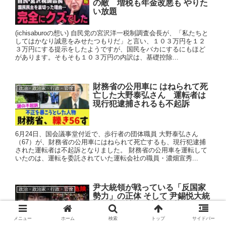
の敵 増税も年金改悪も やりた
い放題
(ichisaburoの想い) 自民党の宮沢洋一税制調査会長が、「私たちと
してはかなり誠意をみせたつもりだ」と言い、１０３万円を１２
３万円にする提示をしたようですが、国民をバカにするにもほど
があります。そもそも１０３万円の内訳は、基礎控除...
財務省の公用車に はねられて死
政治・政治家・行政・官僚
亡した大野泰弘さん 運転者は
現行犯逮捕されるも不起訴
6月24日、国会議事堂付近で、歩行者の団体職員 大野泰弘さん
（67）が、財務省の公用車にはねられて死亡するも、現行犯逮捕
された運転者は不起訴となりました。 財務省の公用車を運転して
いたのは、運転を委託されていた運転会社の職員・濃畑宣秀...
尹大統領が戦っている「反国家
政治・政治家・行政・官僚
勢力」の正体 そして 尹錫悦大統
領と韓国社会の危機的状況
メニュー
ホーム
検索
トップ
サイドバー