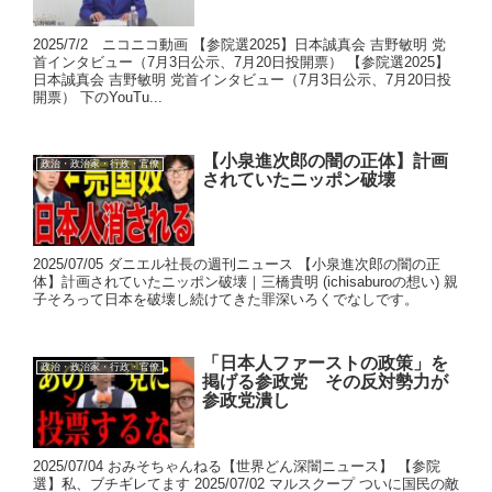
2025/7/2 ニコニコ動画 【参院選2025】日本誠真会 吉野敏明 党
首インタビュー（7月3日公示、7月20日投開票） 【参院選2025】
日本誠真会 吉野敏明 党首インタビュー（7月3日公示、7月20日投
開票） 下のYouTu...
【小泉進次郎の闇の正体】計画
政治・政治家・行政・官僚
されていたニッポン破壊
2025/07/05 ダニエル社長の週刊ニュース 【小泉進次郎の闇の正
体】計画されていたニッポン破壊｜三橋貴明 (ichisaburoの想い) 親
子そろって日本を破壊し続けてきた罪深いろくでなしです。
「日本人ファーストの政策」を
政治・政治家・行政・官僚
掲げる参政党 その反対勢力が
参政党潰し
2025/07/04 おみそちゃんねる【世界どん深闇ニュース】 【参院
選】私、ブチギレてます 2025/07/02 マルスクープ ついに国民の敵