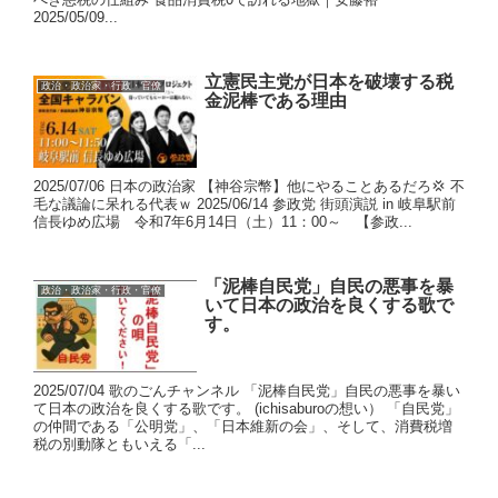
2025/05/09...
立憲民主党が日本を破壊する税
政治・政治家・行政・官僚
金泥棒である理由
2025/07/06 日本の政治家 【神谷宗幣】他にやることあるだろ💢 不
毛な議論に呆れる代表ｗ 2025/06/14 参政党 街頭演説 in 岐阜駅前
信長ゆめ広場 令和7年6月14日（土）11：00～ 【参政...
「泥棒自民党」自民の悪事を暴
政治・政治家・行政・官僚
いて日本の政治を良くする歌で
す。
2025/07/04 歌のごんチャンネル 「泥棒自民党」自民の悪事を暴い
て日本の政治を良くする歌です。 (ichisaburoの想い） 「自民党」
の仲間である「公明党」、「日本維新の会」、そして、消費税増
税の別動隊ともいえる「...