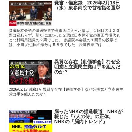
覚書・備忘録 2026年2月18日
政治・政治家・行政・官僚
（水）衆参両院で首相指名選挙
参議院本会議の決選投票で高市氏に入った票は、１回目の１２３
票は変わらず、新たに加わった２票は日本保守党の百田尚樹代表
と北村晴男議員の２票でした。 参議院本会議の１回目の投票で
は、小川 純也氏の票数は５８票でした。決選投票では、...
異質な存在【創価学会】なぜ公
政治・政治家・行政・官僚
明党と立憲民主党は手を組んだ
のか？
2026/02/17 減税TV 異質な存在【創価学会】なぜ公明党と立憲民主
党は手を組んだのか？
腐ったNHKの捏造報道 NHKが
NHK事件・NHK問題
報じた「7人の侍」の正体。
NHKの「脳内トレンド」