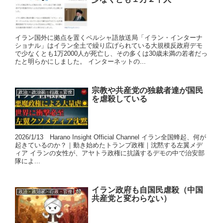
イラン国外に拠点を置くペルシャ語放送局「イラン・インターナ
ショナル」はイラン全土で繰り広げられている大規模反政府デモ
で少なくとも1万2000人が死亡し、その多くは30歳未満の若者だっ
たと明らかにしました。 インターネットの...
宗教や共産党の独裁者達が国民
政治・政治家・行政・官僚
を虐殺している
2026/1/13 Harano Insight Official Channel イラン全国蜂起、何が
起きているのか？｜動き始めたトランプ政権｜沈黙する左翼メデ
ィア イランの女性が、アヤトラ政権に抗議するデモの中で治安部
隊によ...
イラン政府も自国民虐殺（中国
政治・政治家・行政・官僚
共産党と変わらない）