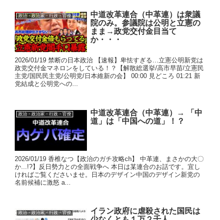
中道改革連合（中革連）は衆議
政治・政治家・行政・官僚
院のみ。参議院は公明と立憲の
まま→政党交付金目当て
か・・・
2026/01/19 禁断の日本政治 【速報】卑怯すぎる…立憲公明新党は
政党交付金マネロンをしている！？【解散総選挙/高市早苗/立憲民
主党/国民民主党/公明党/日本維新の会】 00:00 見どころ 01:21 新
党結成と公明党への...
中道改革連合（中革連）→ 「中
政治・政治家・行政・官僚
道」は「中国への道」！？
2026/01/19 香椎なつ【政治のガチ攻略ch】 中革連、まさかの大〇
か...!?】反日勢力との全面戦争へ 本日は某連合のお話です。宜し
ければご覧くださいませ。日本のデザイン中国のデザイン新党の
名前候補に激怒 a...
イラン政府に虐殺された国民は
政治・政治家・行政・官僚
少なくとも１万２千人