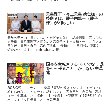
天皇陛下（今上天皇 徳仁様）の
天皇家
後継者は、愛子内親王（愛子
様）が相応しい
新年の干支の「辰」にちなんだ置物を前に、記念撮影に応じられ
る天皇、皇后両陛下と長女の敬宮愛子さま＝令和５年１２月２３
日午後、皇居・御所（宮内庁提供） 最初に、山田順様の記事をご
紹介いたします。 （ichisaburoの想...
国会を空転させる ろくでなし 足
政治・政治家・行政・官僚
を引っ張ることしかしない 中革
連
2026/02/24 ウラノマド ※異常事態が起きています…メディアに
報じられないことを全てお話しします【高市早苗 自民党 高橋
洋一 中革連 小川淳也】 【ご参考】 上記動画の17分36秒付近に
出てくる「女性天皇」と「女系天皇...