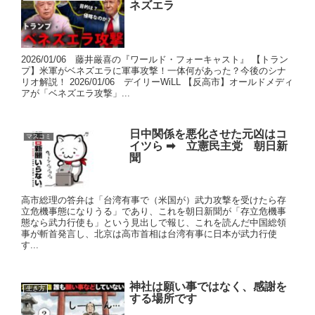
ネズエラ
2026/01/06 藤井厳喜の『ワールド・フォーキャスト』 【トラン
プ】米軍がベネズエラに軍事攻撃！一体何があった？今後のシナ
リオ解説！ 2026/01/06 デイリーWiLL 【反高市】オールドメディ
アが「ベネズエラ攻撃」...
日中関係を悪化させた元凶はコ
マスコミ
イツら ➡ 立憲民主党 朝日新
聞
高市総理の答弁は「台湾有事で（米国が）武力攻撃を受けたら存
立危機事態になりうる」であり、これを朝日新聞が「存立危機事
態なら武力行使も」という見出しで報じ、これを読んだ中国総領
事が斬首発言し、北京は高市首相は台湾有事に日本が武力行使
す...
神社は願い事ではなく、感謝を
生き方
する場所です