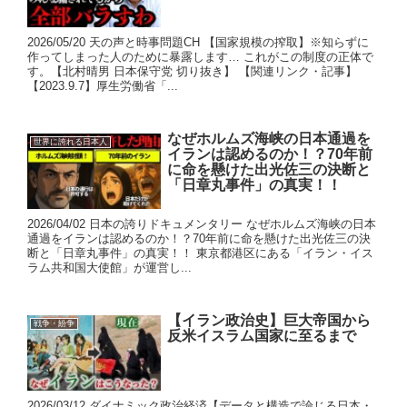
2026/05/20 天の声と時事問題CH 【国家規模の搾取】※知らずに
作ってしまった人のために暴露します… これがこの制度の正体で
す。【北村晴男 日本保守党 切り抜き】 【関連リンク・記事】
【2023.9.7】厚生労働省「...
なぜホルムズ海峡の日本通過を
世界に誇れる日本人
イランは認めるのか！？70年前
に命を懸けた出光佐三の決断と
「日章丸事件」の真実！！
2026/04/02 日本の誇りドキュメンタリー なぜホルムズ海峡の日本
通過をイランは認めるのか！？70年前に命を懸けた出光佐三の決
断と「日章丸事件」の真実！！ 東京都港区にある「イラン・イス
ラム共和国大使館」が運営し...
【イラン政治史】巨大帝国から
戦争・紛争
反米イスラム国家に至るまで
2026/03/12 ダイナミック政治経済【データと構造で論じる日本・