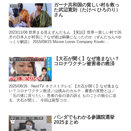
ガーナ共和国の貧しい村を救っ
未分類
た武辺寛則（たけべ ひろのり）
さん
2023/11/08 世界まる見えずんだもん 【実話】世界一貧しい村で26
才の日本人が村長に？なぜ彼は銅像になったのか（ずんだもん×ゆ
っくり解説） 2015/09/23 Mizore Loves Company Kiseki ...
【大石が聞く】なぜ進まない？
新型コロナウイルス・ワクチン
コロナワクチン被害者の救済
2025/08/26 NextTV ネクストテレビ 【大石が聞く】なぜ進まな
い？コロナワクチン救済／山積みのカルテ…審査の実態とは／
「元の体に戻りたい」患者の会の涙の訴え ものごとの核心に迫
る、大石が聞く。 今回は新型コロ...
パンダでもわかる参議院選挙
政治・政治家・行政・官僚
2025まとめ