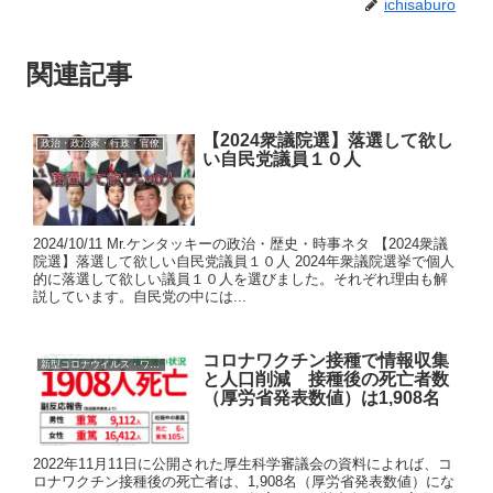
ichisaburo
関連記事
【2024衆議院選】落選して欲し
政治・政治家・行政・官僚
い自民党議員１０人
2024/10/11 Mr.ケンタッキーの政治・歴史・時事ネタ 【2024衆議
院選】落選して欲しい自民党議員１０人 2024年衆議院選挙で個人
的に落選して欲しい議員１０人を選びました。それぞれ理由も解
説しています。自民党の中には...
コロナワクチン接種で情報収集
新型コロナウイルス・ワクチン
と人口削減 接種後の死亡者数
（厚労省発表数値）は1,908名
2022年11月11日に公開された厚生科学審議会の資料によれば、コ
ロナワクチン接種後の死亡者は、1,908名（厚労省発表数値）にな