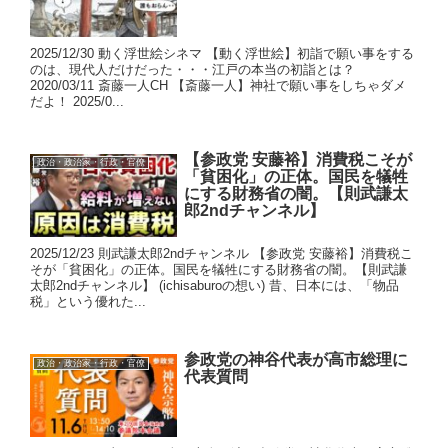
2025/12/30 動く浮世絵シネマ 【動く浮世絵】初詣で願い事をする
のは、現代人だけだった・・・江戸の本当の初詣とは？
2020/03/11 斎藤一人CH 【斎藤一人】神社で願い事をしちゃダメ
だよ！ 2025/0...
【参政党 安藤裕】消費税こそが
政治・政治家・行政・官僚
「貧困化」の正体。国民を犠牲
にする財務省の闇。【則武謙太
郎2ndチャンネル】
2025/12/23 則武謙太郎2ndチャンネル 【参政党 安藤裕】消費税こ
そが「貧困化」の正体。国民を犠牲にする財務省の闇。【則武謙
太郎2ndチャンネル】 (ichisaburoの想い) 昔、日本には、「物品
税」という優れた...
参政党の神谷代表が高市総理に
政治・政治家・行政・官僚
代表質問