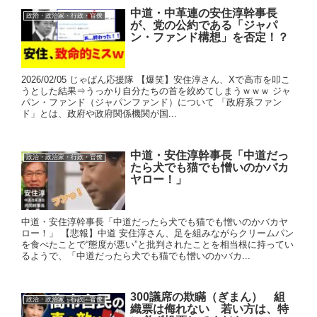
中道・中革連の安住淳幹事長
政治・政治家・行政・官僚
が、党の公約である「ジャパ
ン・ファンド構想」を否定！？
2026/02/05 じゃぱん応援隊 【爆笑】安住淳さん、Xで高市を叩こ
うとした結果⇒うっかり自分たちの首を絞めてしまうｗｗｗ ジャ
パン・ファンド（ジャパンファンド）について 「政府系ファン
ド」とは、政府や政府関係機関が国...
中道・安住淳幹事長「中道だっ
政治・政治家・行政・官僚
たら犬でも猫でも憎いのかバカ
ヤロー！」
中道・安住淳幹事長「中道だったら犬でも猫でも憎いのかバカヤ
ロー！」 【悲報】中道 安住淳さん、足を組みながらクリームパン
を食べたことで“態度が悪い”と批判されたことを相当根に持ってい
るようで、「中道だったら犬でも猫でも憎いのかバカ...
300議席の欺瞞（ぎまん） 組
政治・政治家・行政・官僚
織票は侮れない 若い方は、特