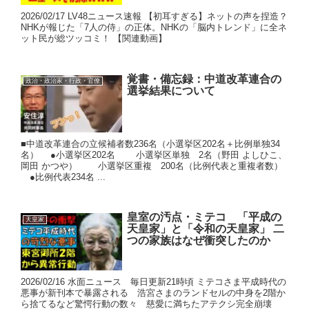
2026/02/17 LV48ニュース速報 【初耳すぎる】ネットの声を捏造？
NHKが報じた「7人の侍」の正体。NHKの「脳内トレンド」に全ネ
ット民が総ツッコミ！ 【関連動画】
覚書・備忘録：中道改革連合の
政治・政治家・行政・官僚
選挙結果について
■中道改革連合の立候補者数236名（小選挙区202名＋比例単独34
名） ●小選挙区202名 小選挙区単独 2名（野田 よしひこ、
岡田 かつや） 小選挙区重複 200名（比例代表と重複者数）
●比例代表234名 ...
皇室の汚点・ミテコ 「平成の
天皇家
天皇家」と「令和の天皇家」 二
つの家族はなぜ衝突したのか
2026/02/16 水面ニュース 毎日更新21時頃 ミテコさま平成時代の
悪事が新刊本で暴露される 浩宮さまのランドセルの中身を2階か
ら捨てるなど驚愕行動の数々 慈愛に満ちたアテクシ完全崩壊