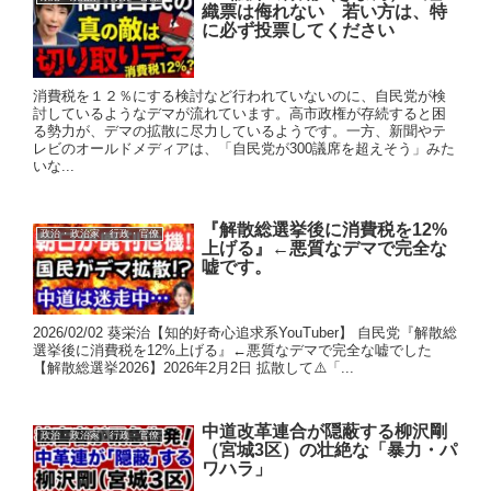
織票は侮れない 若い方は、特
に必ず投票してください
消費税を１２％にする検討など行われていないのに、自民党が検
討しているようなデマが流れています。高市政権が存続すると困
る勢力が、デマの拡散に尽力しているようです。一方、新聞やテ
レビのオールドメディアは、「自民党が300議席を超えそう」みた
いな...
『解散総選挙後に消費税を12%
政治・政治家・行政・官僚
上げる』←悪質なデマで完全な
嘘です。
2026/02/02 葵栄治【知的好奇心追求系YouTuber】 自民党『解散総
選挙後に消費税を12%上げる』←悪質なデマで完全な嘘でした
【解散総選挙2026】2026年2月2日 拡散して⚠️「...
中道改革連合が隠蔽する柳沢剛
政治・政治家・行政・官僚
（宮城3区）の壮絶な「暴力・パ
ワハラ」