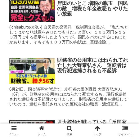
岸田のいとこ 増税の親玉 国民
の敵 増税も年金改悪も やりた
い放題
(ichisaburoの想い) 自民党の宮沢洋一税制調査会長が、「私たちと
してはかなり誠意をみせたつもりだ」と言い、１０３万円を１２
３万円にする提示をしたようですが、国民をバカにするにもほど
があります。そもそも１０３万円の内訳は、基礎控除...
財務省の公用車に はねられて死
政治・政治家・行政・官僚
亡した大野泰弘さん 運転者は
現行犯逮捕されるも不起訴
6月24日、国会議事堂付近で、歩行者の団体職員 大野泰弘さん
（67）が、財務省の公用車にはねられて死亡するも、現行犯逮捕
された運転者は不起訴となりました。 財務省の公用車を運転して
いたのは、運転を委託されていた運転会社の職員・濃畑宣秀...
尹大統領が戦っている「反国家
政治・政治家・行政・官僚
勢力」の正体 そして 尹錫悦大統
領と韓国社会の危機的状況
メニュー
ホーム
検索
トップ
サイドバー