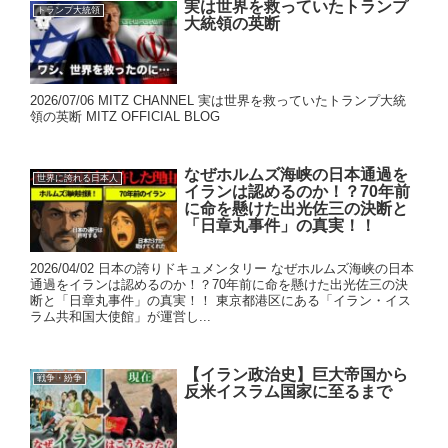
実は世界を救っていたトランプ
トランプ大統領
大統領の英断
2026/07/06 MITZ CHANNEL 実は世界を救っていたトランプ大統
領の英断 MITZ OFFICIAL BLOG
なぜホルムズ海峡の日本通過を
世界に誇れる日本人
イランは認めるのか！？70年前
に命を懸けた出光佐三の決断と
「日章丸事件」の真実！！
2026/04/02 日本の誇りドキュメンタリー なぜホルムズ海峡の日本
通過をイランは認めるのか！？70年前に命を懸けた出光佐三の決
断と「日章丸事件」の真実！！ 東京都港区にある「イラン・イス
ラム共和国大使館」が運営し...
【イラン政治史】巨大帝国から
戦争・紛争
反米イスラム国家に至るまで