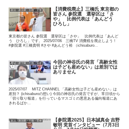
【消費税廃止】三橋氏 東京都の
政治・政治家・行政・官僚
皆さん 参院選 選挙区は「さ
や」 比例代表は「あんどう
ひろし」
東京都の皆さん 参院選 選挙区は「さや」 比例代表は「あんど
う ひろし」です。 2025/07/06 三橋TV 消費税を廃止しよう！
#参院選 #三橋貴明 #さや #あんどう裕 （ichisaburo...
今回の神谷氏の発言「高齢女性
政治・政治家・行政・官僚
は子ども産めない」は差別では
ありません
2025/07/07 MITZ CHANNEL 「高齢女性は子ども産めない」は
差別？ (ichisaburoの想い) 今回の神谷氏の発言ですが、常日頃から
「切り取り報道」を行っているマスゴミの悪意ある偏向報道にあ
きれるばか...
【参院選2025】日本誠真会 吉野
政治・政治家・行政・官僚
敏明 党首インタビュー（7月3日