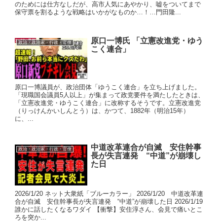
のためには仕方なしだが、高市人気にあやかり、嘘をついてまで
保守票を割るような戦略はいかがなものか…！…門田隆...
原口一博氏 「立憲改進党・ゆう
政治・政治家・行政・官僚
こく連合」
原口一博議員が、政治団体「ゆうこく連合」を立ち上げました。
「現職国会議員5人以上」が集まって政党要件を満たしたときは、
「立憲改進党・ゆうこく連合」に改称するそうです。立憲改進党
（りっけんかいしんとう）は、かつて、1882年（明治15年）
に、...
中道改革連合が自滅 安住幹事
政治・政治家・行政・官僚
長が失言連発 “中道”が崩壊し
た日
2026/1/20 ネット大衆紙「ブルーカラー」 2026/1/20 中道改革連
合が自滅 安住幹事長が失言連発 “中道”が崩壊した日 2026/1/19
誰かに話したくなるワダイ 【衝撃】安住淳さん、会見で痛いとこ
ろを突か...