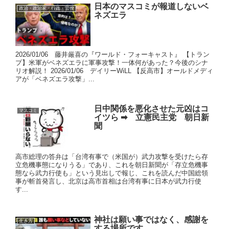
日本のマスコミが報道しないベ
政治・政治家・行政・官僚
ネズエラ
2026/01/06 藤井厳喜の『ワールド・フォーキャスト』 【トラン
プ】米軍がベネズエラに軍事攻撃！一体何があった？今後のシナ
リオ解説！ 2026/01/06 デイリーWiLL 【反高市】オールドメディ
アが「ベネズエラ攻撃」...
日中関係を悪化させた元凶はコ
マスコミ
イツら ➡ 立憲民主党 朝日新
聞
高市総理の答弁は「台湾有事で（米国が）武力攻撃を受けたら存
立危機事態になりうる」であり、これを朝日新聞が「存立危機事
態なら武力行使も」という見出しで報じ、これを読んだ中国総領
事が斬首発言し、北京は高市首相は台湾有事に日本が武力行使
す...
神社は願い事ではなく、感謝を
生き方
する場所です