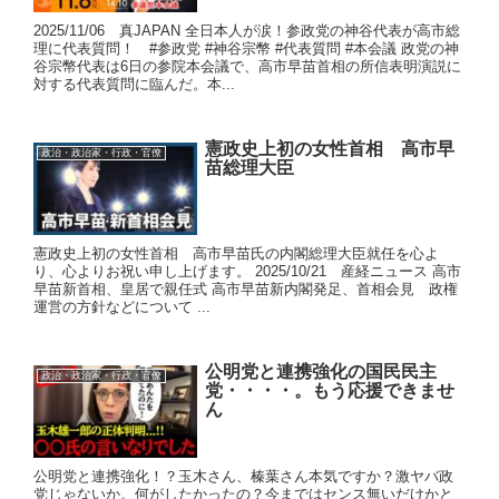
2025/11/06 真JAPAN 全日本人が涙！参政党の神谷代表が高市総
理に代表質問！ #参政党 #神谷宗幣 #代表質問 #本会議 政党の神
谷宗幣代表は6日の参院本会議で、高市早苗首相の所信表明演説に
対する代表質問に臨んだ。本...
憲政史上初の女性首相 高市早
政治・政治家・行政・官僚
苗総理大臣
憲政史上初の女性首相 高市早苗氏の内閣総理大臣就任を心よ
り、心よりお祝い申し上げます。 2025/10/21 産経ニュース 高市
早苗新首相、皇居で親任式 高市早苗新内閣発足、首相会見 政権
運営の方針などについて ...
公明党と連携強化の国民民主
政治・政治家・行政・官僚
党・・・・。もう応援できませ
ん
公明党と連携強化！？玉木さん、榛葉さん本気ですか？激ヤバ政
党じゃないか。何がしたかったの？今まではセンス無いだけかと