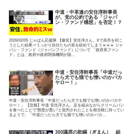
中道・中革連の安住淳幹事長
政治・政治家・行政・官僚
が、党の公約である「ジャパ
ン・ファンド構想」を否定！？
2026/02/05 じゃぱん応援隊 【爆笑】安住淳さん、Xで高市を叩こ
うとした結果⇒うっかり自分たちの首を絞めてしまうｗｗｗ ジャ
パン・ファンド（ジャパンファンド）について 「政府系ファン
ド」とは、政府や政府関係機関が国...
中道・安住淳幹事長「中道だっ
政治・政治家・行政・官僚
たら犬でも猫でも憎いのかバカ
ヤロー！」
中道・安住淳幹事長「中道だったら犬でも猫でも憎いのかバカヤ
ロー！」 【悲報】中道 安住淳さん、足を組みながらクリームパン
を食べたことで“態度が悪い”と批判されたことを相当根に持ってい
るようで、「中道だったら犬でも猫でも憎いのかバカ...
300議席の欺瞞（ぎまん） 組
政治・政治家・行政・官僚