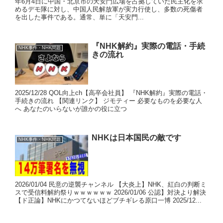
年6月4日に中国・北京市の天安門広場を占拠していた民主化を求
めるデモ隊に対し、中国人民解放軍が実力行使し、多数の死傷者
を出した事件である。通常、単に「天安門...
『NHK解約』実際の電話・手続
NHK事件・NHK問題
きの流れ
2025/12/28 QOL向上ch【高卒会社員】 『NHK解約』実際の電話・
手続きの流れ 【関連リンク】 ジモティー 必要なものを必要な人
へ あなたのいらないが誰かの役に立つ
NHKは日本国民の敵です
NHK事件・NHK問題
2026/01/04 民意の逆襲チャンネル 【大炎上】NHK、紅白の判断ミ
スで受信料解約祭りｗｗｗｗｗｗ 2026/01/06 公認】対決より解決
【ド正論】NHKにかつてないほどブチギレる原口一博 2025/12...