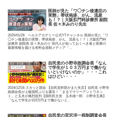
医師が見た「ワ◯チン後遺症の
新型コロナウイルス・ワクチン
実態」帯状疱疹、がん、流産
も！？｜大阪肛門科診療所 副院
長 佐々木みのり先生
2025/01/28 ヘルスアカデミー公式YTチャンネル 医師が見た「ワ
◯チン後遺症の実態」帯状疱疹、がん、流産も！？｜大阪肛門科
診療所 副院長 佐々木みのり 現代人が知っておくべき食と医療の
最新情報を届ける有料会員制メディア「...
自民党の小野寺政調会長「なん
政治・政治家・行政・官僚
で学生が１０３万円まで働かな
いといけないのか」・・・これ
はひどい・・・
2024/12/16 スカッと国会 【自民党幹部がまた失言】自民党 小野寺
政調会長が上級国民ぶりを露呈！「まるでマリーアントワネッ
ト」と玉木が痛烈批判【国民民主党 玉木雄一郎 小野寺五典】
「なんで学生が103万円まで働かないと...
自民党の宮沢洋一税制調査会長
政治・政治家・行政・官僚