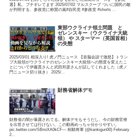
選】私、ブチギレてます 2025/07/02 マルスクープ ついに国民の敵
が判明する、参政党に称賛の嵐#自民党 #参政党 #shorts ...
東部ウクライナ領土問題 と
政治・政治家・行政・官僚
ゼレンスキー（ウクライナ大統
領） や スターマー（英国首相）
の失態
2025/03/01 相深入り! 虎ノ門ニュース 【首脳会談で激怒】トラン
プ大統領がウクライナのゼレンスキー大統領への態度を変えたこ
とについて伊藤貫さんと武田邦彦さんが話してくれました（虎ノ
門ニュース切り抜き） 2025/...
財務省解体デモ
政治・政治家・行政・官僚
財務省の闇が暴露されてる。解体デモもそうだし、今の財務官僚
を出世させては行けない。この動画めっちゃ分かりやすい。
pic.twitter.com/SBmiXA0kCF— 桓騎将軍 (@kankigun00) February
2...