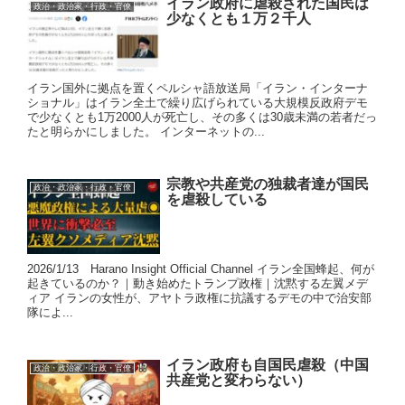
イラン政府に虐殺された国民は
政治・政治家・行政・官僚
少なくとも１万２千人
イラン国外に拠点を置くペルシャ語放送局「イラン・インターナ
ショナル」はイラン全土で繰り広げられている大規模反政府デモ
で少なくとも1万2000人が死亡し、その多くは30歳未満の若者だっ
たと明らかにしました。 インターネットの...
宗教や共産党の独裁者達が国民
政治・政治家・行政・官僚
を虐殺している
2026/1/13 Harano Insight Official Channel イラン全国蜂起、何が
起きているのか？｜動き始めたトランプ政権｜沈黙する左翼メデ
ィア イランの女性が、アヤトラ政権に抗議するデモの中で治安部
隊によ...
イラン政府も自国民虐殺（中国
政治・政治家・行政・官僚
共産党と変わらない）