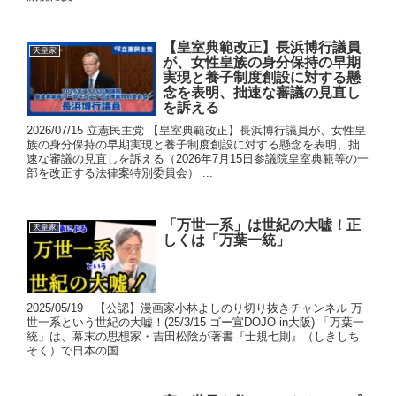
【皇室典範改正】長浜博行議員
天皇家
が、女性皇族の身分保持の早期
実現と養子制度創設に対する懸
念を表明、拙速な審議の見直し
を訴える
2026/07/15 立憲民主党 【皇室典範改正】長浜博行議員が、女性皇
族の身分保持の早期実現と養子制度創設に対する懸念を表明、拙
速な審議の見直しを訴える（2026年7月15日参議院皇室典範等の一
部を改正する法律案特別委員会） ...
「万世一系」は世紀の大嘘！正
天皇家
しくは「万葉一統」
2025/05/19 【公認】漫画家小林よしのり切り抜きチャンネル 万
世一系という世紀の大嘘！(25/3/15 ゴー宣DOJO in大阪) 「万葉一
統」は、幕末の思想家・吉田松陰が著書『士規七則』（しきしち
そく）で日本の国...