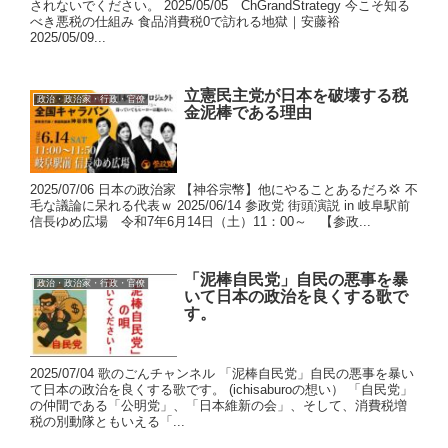
されないでください。 2025/05/05 ChGrandStrategy 今こそ知る
べき悪税の仕組み 食品消費税0で訪れる地獄｜安藤裕
2025/05/09...
立憲民主党が日本を破壊する税
政治・政治家・行政・官僚
金泥棒である理由
2025/07/06 日本の政治家 【神谷宗幣】他にやることあるだろ💢 不
毛な議論に呆れる代表ｗ 2025/06/14 参政党 街頭演説 in 岐阜駅前
信長ゆめ広場 令和7年6月14日（土）11：00～ 【参政...
「泥棒自民党」自民の悪事を暴
政治・政治家・行政・官僚
いて日本の政治を良くする歌で
す。
2025/07/04 歌のごんチャンネル 「泥棒自民党」自民の悪事を暴い
て日本の政治を良くする歌です。 (ichisaburoの想い） 「自民党」
の仲間である「公明党」、「日本維新の会」、そして、消費税増
税の別動隊ともいえる「...