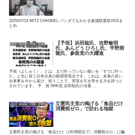
2025/07/24 MITZ CHANNEL パンダでもわかる参議院選挙2025ま
とめ
【予祝】浜田聡氏、吉野敏明
政治・政治家・行政・官僚
氏、あんどう ひろし氏、平野雨
龍氏、参政党の大躍進
予祝（よしゅく）」とは、まだ叶っていない願いを「すでに叶っ
た」と先に祝う日本古来の願望実現法です。これは、未来の良い
出来事を今から喜び、祝うことで、実現を引き寄せる力を持つと
されています。 予 祝 NHK党 浜田聡氏の当選 ...
立憲民主党の掲げる「食品だけ
政治・政治家・行政・官僚
消費税ゼロ」で訪れる地獄
立憲民主党の掲げる「食品だけ（1年間限定で）消費税ゼロ」に騙