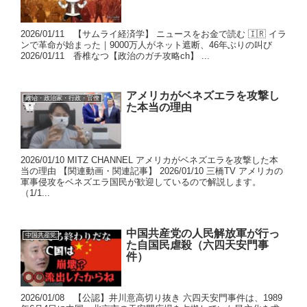
2026/01/11 【サムライ経済学】 ニュースをお金で読む 🇮🇷 イラ
ンで革命が始まった｜9000万人がネット遮断、46年ぶりの叫び
2026/01/11 香椎なつ【政治のガチ攻略ch】 ...
アメリカがベネズエラを攻撃し
政治・政治家・行政・官僚
た本当の理由
2026/01/10 MITZ CHANNEL アメリカがベネズエラを攻撃した本
当の理由 【関連動画・関連記事】 2026/01/10 三橋TV アメリカの
軍事侵攻をベネズエラ国民が歓迎しているので解説します。
（1/1...
中国共産党の人民解放軍が行っ
中国共産党
た自国民虐殺（六四天安門事
件）
2026/01/08 【公認】井川意高切り抜き 六四天安門事件は、1989