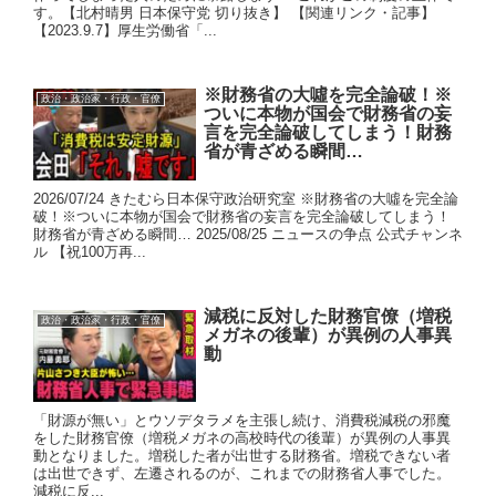
す。【北村晴男 日本保守党 切り抜き】 【関連リンク・記事】
【2023.9.7】厚生労働省「...
※財務省の大噓を完全論破！※
政治・政治家・行政・官僚
ついに本物が国会で財務省の妄
言を完全論破してしまう！財務
省が青ざめる瞬間…
2026/07/24 きたむら日本保守政治研究室 ※財務省の大噓を完全論
破！※ついに本物が国会で財務省の妄言を完全論破してしまう！
財務省が青ざめる瞬間… 2025/08/25 ニュースの争点 公式チャンネ
ル 【祝100万再...
減税に反対した財務官僚（増税
政治・政治家・行政・官僚
メガネの後輩）が異例の人事異
動
「財源が無い」とウソデタラメを主張し続け、消費税減税の邪魔
をした財務官僚（増税メガネの高校時代の後輩）が異例の人事異
動となりました。増税した者が出世する財務省。増税できない者
は出世できず、左遷されるのが、これまでの財務省人事でした。
減税に反...