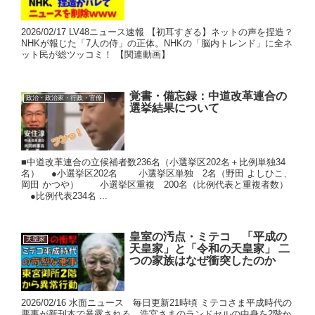
2026/02/17 LV48ニュース速報 【初耳すぎる】ネットの声を捏造？
NHKが報じた「7人の侍」の正体。NHKの「脳内トレンド」に全ネ
ット民が総ツッコミ！ 【関連動画】
覚書・備忘録：中道改革連合の
政治・政治家・行政・官僚
選挙結果について
■中道改革連合の立候補者数236名（小選挙区202名＋比例単独34
名） ●小選挙区202名 小選挙区単独 2名（野田 よしひこ、
岡田 かつや） 小選挙区重複 200名（比例代表と重複者数）
●比例代表234名 ...
皇室の汚点・ミテコ 「平成の
天皇家
天皇家」と「令和の天皇家」 二
つの家族はなぜ衝突したのか
2026/02/16 水面ニュース 毎日更新21時頃 ミテコさま平成時代の
悪事が新刊本で暴露される 浩宮さまのランドセルの中身を2階か