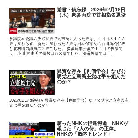
覚書・備忘録 2026年2月18日
政治・政治家・行政・官僚
（水）衆参両院で首相指名選挙
参議院本会議の決選投票で高市氏に入った票は、１回目の１２３
票は変わらず、新たに加わった２票は日本保守党の百田尚樹代表
と北村晴男議員の２票でした。 参議院本会議の１回目の投票で
は、小川 純也氏の票数は５８票でした。決選投票では、...
異質な存在【創価学会】なぜ公
政治・政治家・行政・官僚
明党と立憲民主党は手を組んだ
のか？
2026/02/17 減税TV 異質な存在【創価学会】なぜ公明党と立憲民主
党は手を組んだのか？
腐ったNHKの捏造報道 NHKが
NHK事件・NHK問題
報じた「7人の侍」の正体。
NHKの「脳内トレンド」