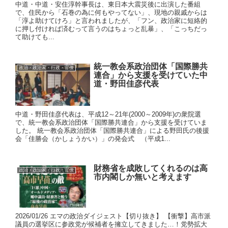
中道・中道・安住淳幹事長は、東日本大震災後に出演した番組
で、住民から「石巻の為に何もやってない」、現地の親戚からは
「淳よ助けてけろ」と言われましたが、「フン、政治家に短絡的
に押し付ければ済むって言うのはちょっと乱暴」、「こっちだっ
て助けても...
統一教会系政治団体「国際勝共
政治・政治家・行政・官僚
連合」から支援を受けていた中
道・野田佳彦代表
中道・野田佳彦代表は、平成12～21年(2000～2009年)の衆院選
で、統一教会系政治団体「国際勝共連合」から支援を受けていま
した。 統一教会系政治団体「国際勝共連合」による野田氏の後援
会「佳勝会（かしょうかい）」の発会式 （平成1...
財務省を成敗してくれるのは高
政治・政治家・行政・官僚
市内閣しか無いと考えます
2026/01/26 エマの政治ダイジェスト【切り抜き】 【衝撃】高市派
議員の選挙区に参政党が候補者を擁立してきました…！党勢拡大