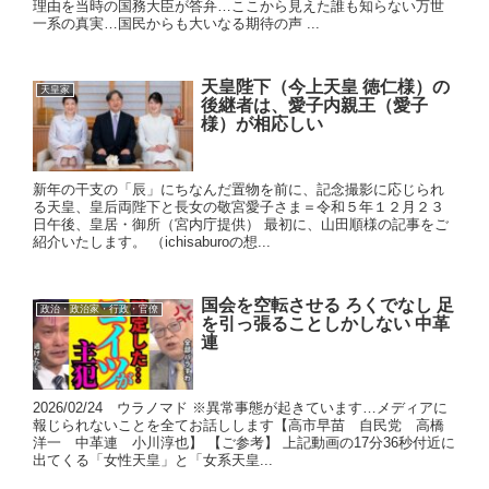
理由を当時の国務大臣が答弁…ここから見えた誰も知らない万世
一系の真実…国民からも大いなる期待の声 ...
天皇陛下（今上天皇 徳仁様）の
天皇家
後継者は、愛子内親王（愛子
様）が相応しい
新年の干支の「辰」にちなんだ置物を前に、記念撮影に応じられ
る天皇、皇后両陛下と長女の敬宮愛子さま＝令和５年１２月２３
日午後、皇居・御所（宮内庁提供） 最初に、山田順様の記事をご
紹介いたします。 （ichisaburoの想...
国会を空転させる ろくでなし 足
政治・政治家・行政・官僚
を引っ張ることしかしない 中革
連
2026/02/24 ウラノマド ※異常事態が起きています…メディアに
報じられないことを全てお話しします【高市早苗 自民党 高橋
洋一 中革連 小川淳也】 【ご参考】 上記動画の17分36秒付近に
出てくる「女性天皇」と「女系天皇...