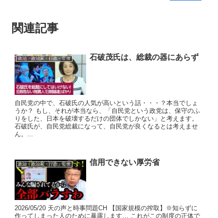
関連記事
石破茂氏は、総裁の器にあらず
政治・政治家・行政・官僚
自民党の中で、石破氏の人気が高いという話・・・？本当でしょ
うか？ もし、それが本当なら、「自民党という政党は、保守のふ
りをした、日本を破壊するだけの団体でしかない」と考えます。
石破氏が、自民党総裁になって、自民党が良くなるとは考えませ
ん。...
信用できない厚労省
政治・政治家・行政・官僚
2026/05/20 天の声と時事問題CH 【国家規模の搾取】※知らずに
作ってしまった人のために暴露します… これがこの制度の正体で