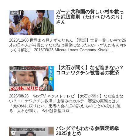
ガーナ共和国の貧しい村を救っ
未分類
た武辺寛則（たけべ ひろのり）
さん
2023/11/08 世界まる見えずんだもん 【実話】世界一貧しい村で26
才の日本人が村長に？なぜ彼は銅像になったのか（ずんだもん×ゆ
っくり解説） 2015/09/23 Mizore Loves Company Kiseki ...
【大石が聞く】なぜ進まない？
新型コロナウイルス・ワクチン
コロナワクチン被害者の救済
2025/08/26 NextTV ネクストテレビ 【大石が聞く】なぜ進まな
い？コロナワクチン救済／山積みのカルテ…審査の実態とは／
「元の体に戻りたい」患者の会の涙の訴え ものごとの核心に迫
る、大石が聞く。 今回は新型コロ...
パンダでもわかる参議院選挙
政治・政治家・行政・官僚
2025まとめ