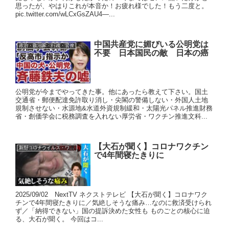
思ったが、やはりこれが本音か！お疲れ様でした！もう二度と。
pic.twitter.com/wLCxGsZAU4—...
中国共産党に媚びいる公明党は
政治・政治家・行政・官僚
不要 日本国民の敵 日本の癌
公明党が今までやってきた事。他にあったら教えて下さい。国土
交通省・郵便配達免許取り消し・尖閣の警備しない・外国人土地
規制させない・水源地&水道外資規制緩和・太陽光パネル推進財務
省・創価学会に税務調査を入れない厚労省・ワクチン推進文科...
【大石が聞く】コロナワクチン
新型コロナウイルス・ワクチン
で4年間寝たきりに
2025/09/02 NextTV ネクストテレビ 【大石が聞く】コロナワク
チンで4年間寝たきりに／気絶しそうな痛み…なのに救済受けられ
ず／「納得できない」国の提訴決めた女性も ものごとの核心に迫
る、大石が聞く。 今回はコ...