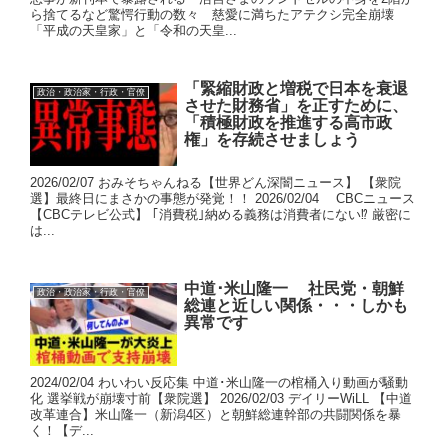
ら捨てるなど驚愕行動の数々 慈愛に満ちたアテクシ完全崩壊
「平成の天皇家」と「令和の天皇...
「緊縮財政と増税で日本を衰退
政治・政治家・行政・官僚
させた財務省」を正すために、
「積極財政を推進する高市政
権」を存続させましょう
2026/02/07 おみそちゃんねる【世界どん深闇ニュース】 【衆院
選】最終日にまさかの事態が発覚！！ 2026/02/04 CBCニュース
【CBCテレビ公式】 ｢消費税｣納める義務は消費者にない⁉ 厳密に
は...
中道･米山隆一 社民党・朝鮮
政治・政治家・行政・官僚
総連と近しい関係・・・しかも
異常です
2024/02/04 わいわい反応集 中道･米山隆一の棺桶入り動画が騒動
化 選挙戦が崩壊寸前【衆院選】 2026/02/03 デイリーWiLL 【中道
改革連合】米山隆一（新潟4区）と朝鮮総連幹部の共闘関係を暴
く！【デ...