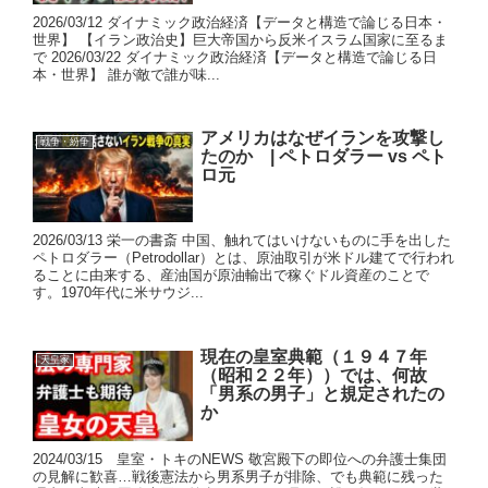
2026/03/12 ダイナミック政治経済【データと構造で論じる日本・
世界】 【イラン政治史】巨大帝国から反米イスラム国家に至るま
で 2026/03/22 ダイナミック政治経済【データと構造で論じる日
本・世界】 誰が敵で誰が味...
アメリカはなぜイランを攻撃し
戦争・紛争
たのか | ペトロダラー vs ペト
ロ元
2026/03/13 栄一の書斎 中国、触れてはいけないものに手を出した
ペトロダラー（Petrodollar）とは、原油取引が米ドル建てで行われ
ることに由来する、産油国が原油輸出で稼ぐドル資産のことで
す。1970年代に米サウジ...
現在の皇室典範（１９４７年
天皇家
（昭和２２年））では、何故
「男系の男子」と規定されたの
か
2024/03/15 皇室・トキのNEWS 敬宮殿下の即位への弁護士集団
の見解に歓喜…戦後憲法から男系男子が排除、でも典範に残った