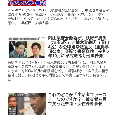
2026/02/01 デイリーWiLL 【被害者が緊急告発！】中道改革連合が
隠蔽する柳沢剛（宮城3区）の壮絶な「暴力・パワハラ」【デイリ
ーWiLL】 座っていたイスを蹴られたり「バカ」「臭い」「気持ち
悪い」「早稲田（大学大学...
岡山県警倉敷署が、枝野幸男氏
政治・政治家・行政・官僚
（埼玉5区）と柚木道義氏（岡山
4区）を公職選挙法違反（虚偽事
項公表）容疑で書類送検（令和6
年10月の衆院選巡り刑事告発）
枝野幸男氏（埼玉5区）と柚木道義氏（岡山4区）は、岡山県警倉
敷署から公職選挙法違反（虚偽事項公表）容疑で書類送検されて
います。令和6年10月の衆院選を巡り、選挙期間中に自民党の相手
候補に対し、政治とカネの問題などで事実に基づかない発信をし
た...
これのどこが「生活者ファース
政治・政治家・行政・官僚
ト」なのですか？ 被災者を鼻
で笑った中道・安住淳幹事長