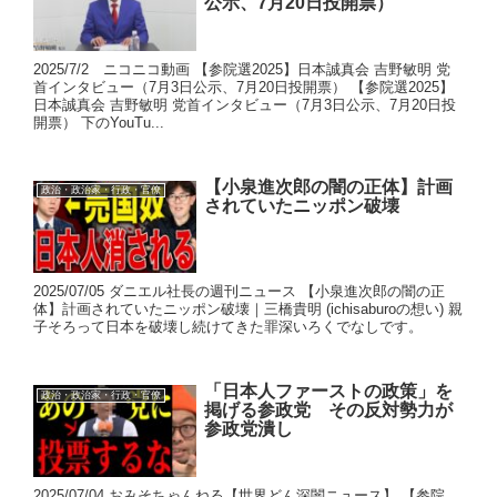
公示、7月20日投開票）
2025/7/2 ニコニコ動画 【参院選2025】日本誠真会 吉野敏明 党
首インタビュー（7月3日公示、7月20日投開票） 【参院選2025】
日本誠真会 吉野敏明 党首インタビュー（7月3日公示、7月20日投
開票） 下のYouTu...
【小泉進次郎の闇の正体】計画
政治・政治家・行政・官僚
されていたニッポン破壊
2025/07/05 ダニエル社長の週刊ニュース 【小泉進次郎の闇の正
体】計画されていたニッポン破壊｜三橋貴明 (ichisaburoの想い) 親
子そろって日本を破壊し続けてきた罪深いろくでなしです。
「日本人ファーストの政策」を
政治・政治家・行政・官僚
掲げる参政党 その反対勢力が
参政党潰し
2025/07/04 おみそちゃんねる【世界どん深闇ニュース】 【参院