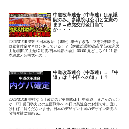
中道改革連合（中革連）は衆議
政治・政治家・行政・官僚
院のみ。参議院は公明と立憲の
まま→政党交付金目当て
か・・・
2026/01/19 禁断の日本政治 【速報】卑怯すぎる…立憲公明新党は
政党交付金マネロンをしている！？【解散総選挙/高市早苗/立憲民
主党/国民民主党/公明党/日本維新の会】 00:00 見どころ 01:21 新
党結成と公明党への...
中道改革連合（中革連）→ 「中
政治・政治家・行政・官僚
道」は「中国への道」！？
2026/01/19 香椎なつ【政治のガチ攻略ch】 中革連、まさかの大〇
か...!?】反日勢力との全面戦争へ 本日は某連合のお話です。宜し
ければご覧くださいませ。日本のデザイン中国のデザイン新党の
名前候補に激怒 a...