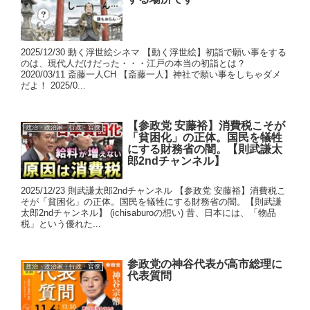
2025/12/30 動く浮世絵シネマ 【動く浮世絵】初詣で願い事をする
のは、現代人だけだった・・・江戸の本当の初詣とは？
2020/03/11 斎藤一人CH 【斎藤一人】神社で願い事をしちゃダメ
だよ！ 2025/0...
【参政党 安藤裕】消費税こそが
政治・政治家・行政・官僚
「貧困化」の正体。国民を犠牲
にする財務省の闇。【則武謙太
郎2ndチャンネル】
2025/12/23 則武謙太郎2ndチャンネル 【参政党 安藤裕】消費税こ
そが「貧困化」の正体。国民を犠牲にする財務省の闇。【則武謙
太郎2ndチャンネル】 (ichisaburoの想い) 昔、日本には、「物品
税」という優れた...
参政党の神谷代表が高市総理に
政治・政治家・行政・官僚
代表質問