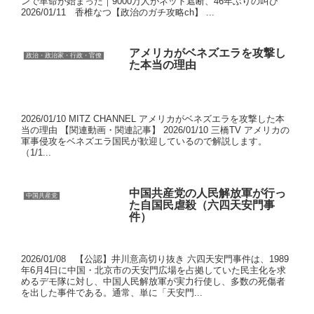
ンで革命が始まった｜9000万人がネット遮断、46年ぶりの叫び
2026/01/11 香椎なつ【政治のガチ攻略ch】 ...
アメリカがベネズエラを攻撃し
政治・政治家・行政・官僚
た本当の理由
2026/01/10 MITZ CHANNEL アメリカがベネズエラを攻撃した本
当の理由 【関連動画・関連記事】 2026/01/10 三橋TV アメリカの
軍事侵攻をベネズエラ国民が歓迎しているので解説します。
（1/1...
中国共産党の人民解放軍が行っ
中国共産党
た自国民虐殺（六四天安門事
件）
2026/01/08 【公認】井川意高切り抜き 六四天安門事件は、1989
年6月4日に中国・北京市の天安門広場を占拠していた民主化を求
めるデモ隊に対し、中国人民解放軍が実力行使し、多数の死傷者
を出した事件である。通常、単に「天安門...