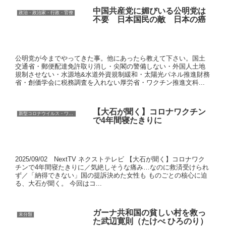
中国共産党に媚びいる公明党は
政治・政治家・行政・官僚
不要 日本国民の敵 日本の癌
公明党が今までやってきた事。他にあったら教えて下さい。国土
交通省・郵便配達免許取り消し・尖閣の警備しない・外国人土地
規制させない・水源地&水道外資規制緩和・太陽光パネル推進財務
省・創価学会に税務調査を入れない厚労省・ワクチン推進文科...
【大石が聞く】コロナワクチン
新型コロナウイルス・ワクチン
で4年間寝たきりに
2025/09/02 NextTV ネクストテレビ 【大石が聞く】コロナワク
チンで4年間寝たきりに／気絶しそうな痛み…なのに救済受けられ
ず／「納得できない」国の提訴決めた女性も ものごとの核心に迫
る、大石が聞く。 今回はコ...
ガーナ共和国の貧しい村を救っ
未分類
た武辺寛則（たけべ ひろのり）