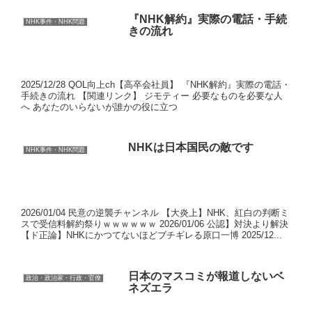
『NHK解約』実際の電話・手続
NHK事件・NHK問題
きの流れ
2025/12/28 QOL向上ch【高卒会社員】 『NHK解約』実際の電話・
手続きの流れ 【関連リンク】 ジモティー 必要なものを必要な人
へ あなたのいらないが誰かの役に立つ
NHKは日本国民の敵です
NHK事件・NHK問題
2026/01/04 民意の逆襲チャンネル 【大炎上】NHK、紅白の判断ミ
スで受信料解約祭りｗｗｗｗｗｗ 2026/01/06 公認】対決より解決
【ド正論】NHKにかつてないほどブチギレる原口一博 2025/12...
日本のマスコミが報道しないベ
政治・政治家・行政・官僚
ネズエラ