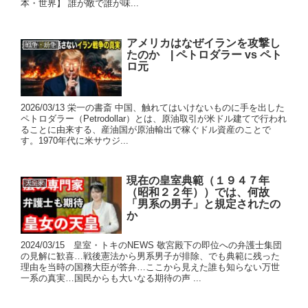
本・世界】 誰が敵で誰が味...
アメリカはなぜイランを攻撃し
戦争・紛争
たのか | ペトロダラー vs ペト
ロ元
2026/03/13 栄一の書斎 中国、触れてはいけないものに手を出した
ペトロダラー（Petrodollar）とは、原油取引が米ドル建てで行われ
ることに由来する、産油国が原油輸出で稼ぐドル資産のことで
す。1970年代に米サウジ...
現在の皇室典範（１９４７年
天皇家
（昭和２２年））では、何故
「男系の男子」と規定されたの
か
2024/03/15 皇室・トキのNEWS 敬宮殿下の即位への弁護士集団
の見解に歓喜…戦後憲法から男系男子が排除、でも典範に残った
理由を当時の国務大臣が答弁…ここから見えた誰も知らない万世
一系の真実…国民からも大いなる期待の声 ...