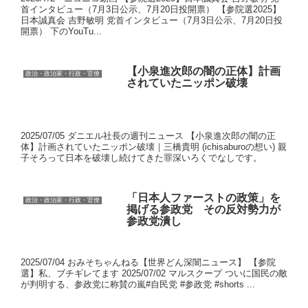
首インタビュー（7月3日公示、7月20日投開票） 【参院選2025】
日本誠真会 吉野敏明 党首インタビュー（7月3日公示、7月20日投
開票） 下のYouTu...
【小泉進次郎の闇の正体】計画
政治・政治家・行政・官僚
されていたニッポン破壊
2025/07/05 ダニエル社長の週刊ニュース 【小泉進次郎の闇の正
体】計画されていたニッポン破壊｜三橋貴明 (ichisaburoの想い) 親
子そろって日本を破壊し続けてきた罪深いろくでなしです。
「日本人ファーストの政策」を
政治・政治家・行政・官僚
掲げる参政党 その反対勢力が
参政党潰し
2025/07/04 おみそちゃんねる【世界どん深闇ニュース】 【参院
選】私、ブチギレてます 2025/07/02 マルスクープ ついに国民の敵
が判明する、参政党に称賛の嵐#自民党 #参政党 #shorts ...