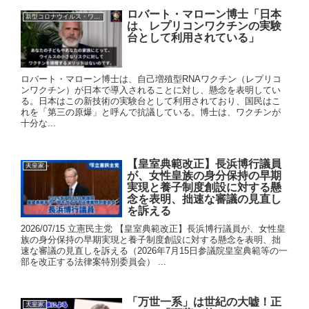
ロバート・マローン博士「日本
新型コロナウイルス・ワクチン
は、レプリコンワクチンの実験
台として利用されている」
ロバート・マローン博士は、自己増殖型RNAワクチン（レプリコ
ンワクチン）が日本で導入されることに対し、懸念を表明してい
る。日本はこの新技術の実験台として利用されており、国民はこ
れを「第三の原爆」と呼んで抗議している。博士は、ワクチンが
十分な...
【皇室典範改正】長浜博行議員
天皇家
が、女性皇族の身分保持の早期
実現と養子制度創設に対する懸
念を表明、拙速な審議の見直し
を訴える
2026/07/15 立憲民主党 【皇室典範改正】長浜博行議員が、女性皇
族の身分保持の早期実現と養子制度創設に対する懸念を表明、拙
速な審議の見直しを訴える（2026年7月15日参議院皇室典範等の一
部を改正する法律案特別委員会） ...
「万世一系」は世紀の大嘘！正
天皇家