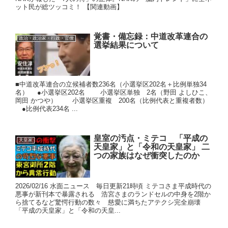
ット民が総ツッコミ！ 【関連動画】
覚書・備忘録：中道改革連合の
政治・政治家・行政・官僚
選挙結果について
■中道改革連合の立候補者数236名（小選挙区202名＋比例単独34
名） ●小選挙区202名 小選挙区単独 2名（野田 よしひこ、
岡田 かつや） 小選挙区重複 200名（比例代表と重複者数）
●比例代表234名 ...
皇室の汚点・ミテコ 「平成の
天皇家
天皇家」と「令和の天皇家」 二
つの家族はなぜ衝突したのか
2026/02/16 水面ニュース 毎日更新21時頃 ミテコさま平成時代の
悪事が新刊本で暴露される 浩宮さまのランドセルの中身を2階か
ら捨てるなど驚愕行動の数々 慈愛に満ちたアテクシ完全崩壊
「平成の天皇家」と「令和の天皇...