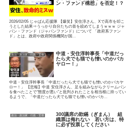
ン・ファンド構想」を否定！？
2026/02/05 じゃぱん応援隊 【爆笑】安住淳さん、Xで高市を叩こ
うとした結果⇒うっかり自分たちの首を絞めてしまうｗｗｗ ジャ
パン・ファンド（ジャパンファンド）について 「政府系ファン
ド」とは、政府や政府関係機関が国...
中道・安住淳幹事長「中道だっ
政治・政治家・行政・官僚
たら犬でも猫でも憎いのかバカ
ヤロー！」
中道・安住淳幹事長「中道だったら犬でも猫でも憎いのかバカヤ
ロー！」 【悲報】中道 安住淳さん、足を組みながらクリームパン
を食べたことで“態度が悪い”と批判されたことを相当根に持ってい
るようで、「中道だったら犬でも猫でも憎いのかバカ...
300議席の欺瞞（ぎまん） 組
政治・政治家・行政・官僚
織票は侮れない 若い方は、特
に必ず投票してください