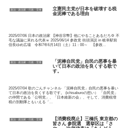
立憲民主党が日本を破壊する税
政治・政治家・行政・官僚
金泥棒である理由
2025/07/06 日本の政治家 【神谷宗幣】他にやることあるだろ💢 不
毛な議論に呆れる代表ｗ 2025/06/14 参政党 街頭演説 in 岐阜駅前
信長ゆめ広場 令和7年6月14日（土）11：00～ 【参政...
「泥棒自民党」自民の悪事を暴
政治・政治家・行政・官僚
いて日本の政治を良くする歌で
す。
2025/07/04 歌のごんチャンネル 「泥棒自民党」自民の悪事を暴い
て日本の政治を良くする歌です。 (ichisaburoの想い） 「自民党」
の仲間である「公明党」、「日本維新の会」、そして、消費税増
税の別動隊ともいえる「...
【消費税廃止】三橋氏 東京都の
政治・政治家・行政・官僚
皆さん 参院選 選挙区は「さ