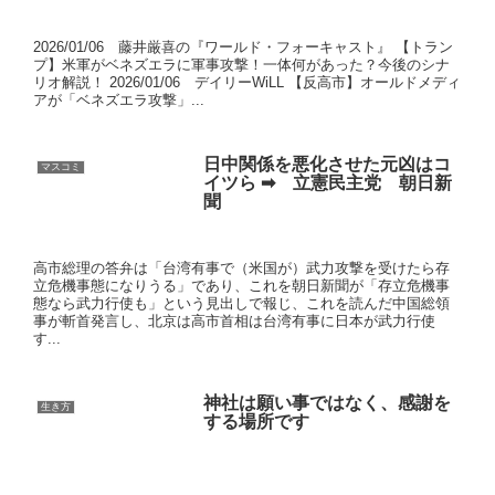
2026/01/06 藤井厳喜の『ワールド・フォーキャスト』 【トラン
プ】米軍がベネズエラに軍事攻撃！一体何があった？今後のシナ
リオ解説！ 2026/01/06 デイリーWiLL 【反高市】オールドメディ
アが「ベネズエラ攻撃」...
日中関係を悪化させた元凶はコ
マスコミ
イツら ➡ 立憲民主党 朝日新
聞
高市総理の答弁は「台湾有事で（米国が）武力攻撃を受けたら存
立危機事態になりうる」であり、これを朝日新聞が「存立危機事
態なら武力行使も」という見出しで報じ、これを読んだ中国総領
事が斬首発言し、北京は高市首相は台湾有事に日本が武力行使
す...
神社は願い事ではなく、感謝を
生き方
する場所です