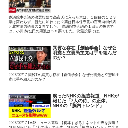
参議院本会議の決選投票で高市氏に入った票は、１回目の１２３
票は変わらず、新たに加わった２票は日本保守党の百田尚樹代表
と北村晴男議員の２票でした。 参議院本会議の１回目の投票で
は、小川 純也氏の票数は５８票でした。決選投票では、...
異質な存在【創価学会】なぜ公
政治・政治家・行政・官僚
明党と立憲民主党は手を組んだ
のか？
2026/02/17 減税TV 異質な存在【創価学会】なぜ公明党と立憲民主
党は手を組んだのか？
腐ったNHKの捏造報道 NHKが
NHK事件・NHK問題
報じた「7人の侍」の正体。
NHKの「脳内トレンド」
2026/02/17 LV48ニュース速報 【初耳すぎる】ネットの声を捏造？
NHKが報じた「7人の侍」の正体。NHKの「脳内トレンド」に全ネ