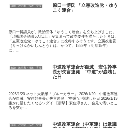
原口一博氏 「立憲改進党・ゆう
政治・政治家・行政・官僚
こく連合」
原口一博議員が、政治団体「ゆうこく連合」を立ち上げました。
「現職国会議員5人以上」が集まって政党要件を満たしたときは、
「立憲改進党・ゆうこく連合」に改称するそうです。立憲改進党
（りっけんかいしんとう）は、かつて、1882年（明治15年）
に、...
中道改革連合が自滅 安住幹事
政治・政治家・行政・官僚
長が失言連発 “中道”が崩壊し
た日
2026/1/20 ネット大衆紙「ブルーカラー」 2026/1/20 中道改革連
合が自滅 安住幹事長が失言連発 “中道”が崩壊した日 2026/1/19
誰かに話したくなるワダイ 【衝撃】安住淳さん、会見で痛いとこ
ろを突か...
中道改革連合（中革連）は衆議
政治・政治家・行政・官僚