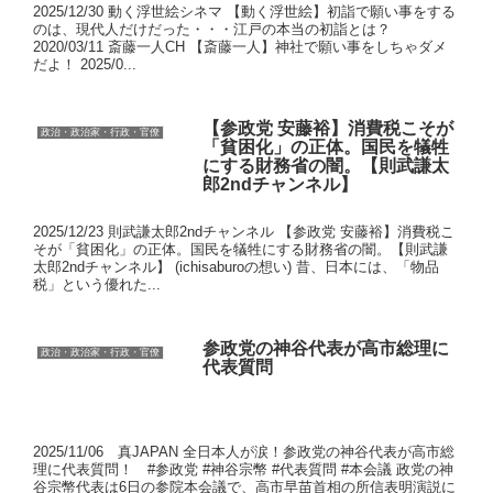
2025/12/30 動く浮世絵シネマ 【動く浮世絵】初詣で願い事をする
のは、現代人だけだった・・・江戸の本当の初詣とは？
2020/03/11 斎藤一人CH 【斎藤一人】神社で願い事をしちゃダメ
だよ！ 2025/0...
【参政党 安藤裕】消費税こそが
政治・政治家・行政・官僚
「貧困化」の正体。国民を犠牲
にする財務省の闇。【則武謙太
郎2ndチャンネル】
2025/12/23 則武謙太郎2ndチャンネル 【参政党 安藤裕】消費税こ
そが「貧困化」の正体。国民を犠牲にする財務省の闇。【則武謙
太郎2ndチャンネル】 (ichisaburoの想い) 昔、日本には、「物品
税」という優れた...
参政党の神谷代表が高市総理に
政治・政治家・行政・官僚
代表質問
2025/11/06 真JAPAN 全日本人が涙！参政党の神谷代表が高市総
理に代表質問！ #参政党 #神谷宗幣 #代表質問 #本会議 政党の神
谷宗幣代表は6日の参院本会議で、高市早苗首相の所信表明演説に