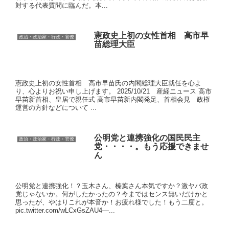
対する代表質問に臨んだ。本...
憲政史上初の女性首相 高市早
政治・政治家・行政・官僚
苗総理大臣
憲政史上初の女性首相 高市早苗氏の内閣総理大臣就任を心よ
り、心よりお祝い申し上げます。 2025/10/21 産経ニュース 高市
早苗新首相、皇居で親任式 高市早苗新内閣発足、首相会見 政権
運営の方針などについて ...
公明党と連携強化の国民民主
政治・政治家・行政・官僚
党・・・・。もう応援できませ
ん
公明党と連携強化！？玉木さん、榛葉さん本気ですか？激ヤバ政
党じゃないか。何がしたかったの？今まではセンス無いだけかと
思ったが、やはりこれが本音か！お疲れ様でした！もう二度と。
pic.twitter.com/wLCxGsZAU4—...