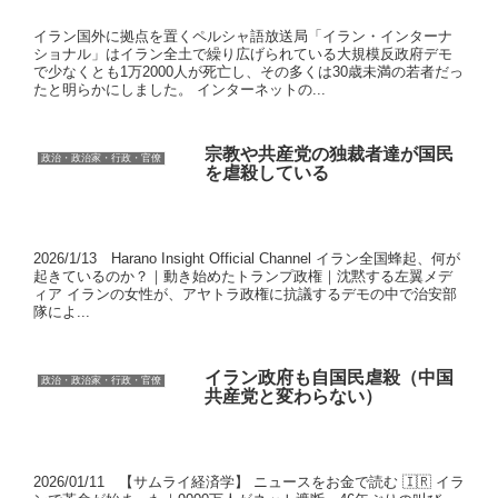
イラン国外に拠点を置くペルシャ語放送局「イラン・インターナ
ショナル」はイラン全土で繰り広げられている大規模反政府デモ
で少なくとも1万2000人が死亡し、その多くは30歳未満の若者だっ
たと明らかにしました。 インターネットの...
宗教や共産党の独裁者達が国民
政治・政治家・行政・官僚
を虐殺している
2026/1/13 Harano Insight Official Channel イラン全国蜂起、何が
起きているのか？｜動き始めたトランプ政権｜沈黙する左翼メデ
ィア イランの女性が、アヤトラ政権に抗議するデモの中で治安部
隊によ...
イラン政府も自国民虐殺（中国
政治・政治家・行政・官僚
共産党と変わらない）
2026/01/11 【サムライ経済学】 ニュースをお金で読む 🇮🇷 イラ