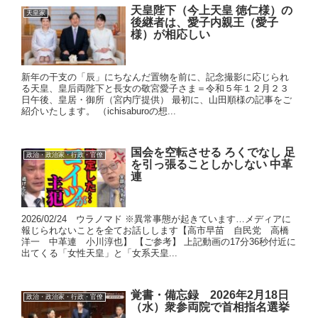
天皇陛下（今上天皇 徳仁様）の
天皇家
後継者は、愛子内親王（愛子
様）が相応しい
新年の干支の「辰」にちなんだ置物を前に、記念撮影に応じられ
る天皇、皇后両陛下と長女の敬宮愛子さま＝令和５年１２月２３
日午後、皇居・御所（宮内庁提供） 最初に、山田順様の記事をご
紹介いたします。 （ichisaburoの想...
国会を空転させる ろくでなし 足
政治・政治家・行政・官僚
を引っ張ることしかしない 中革
連
2026/02/24 ウラノマド ※異常事態が起きています…メディアに
報じられないことを全てお話しします【高市早苗 自民党 高橋
洋一 中革連 小川淳也】 【ご参考】 上記動画の17分36秒付近に
出てくる「女性天皇」と「女系天皇...
覚書・備忘録 2026年2月18日
政治・政治家・行政・官僚
（水）衆参両院で首相指名選挙