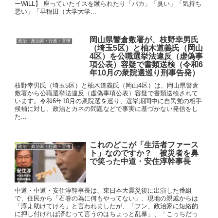
ーWiLL】 座っていたイスを蹴られたり「バカ」「臭い」「気持ち
悪い」「早稲田（大学大学...
岡山県警倉敷署が、枝野幸男氏
政治・政治家・行政・官僚
（埼玉5区）と柚木道義氏（岡山
4区）を公職選挙法違反（虚偽事
項公表）容疑で書類送検（令和6
年10月の衆院選巡り刑事告発）
枝野幸男氏（埼玉5区）と柚木道義氏（岡山4区）は、岡山県警倉
敷署から公職選挙法違反（虚偽事項公表）容疑で書類送検されて
います。令和6年10月の衆院選を巡り、選挙期間中に自民党の相手
候補に対し、政治とカネの問題などで事実に基づかない発信をし
た...
これのどこが「生活者ファース
政治・政治家・行政・官僚
ト」なのですか？ 被災者を鼻
で笑った中道・安住淳幹事長
中道・中道・安住淳幹事長は、東日本大震災後に出演した番組
で、住民から「石巻の為に何もやってない」、現地の親戚からは
「淳よ助けてけろ」と言われましたが、「フン、政治家に短絡的
に押し付ければ済むって言うのはちょっと乱暴」、「こっちだっ