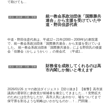
て助けても...
統一教会系政治団体「国際勝共
政治・政治家・行政・官僚
連合」から支援を受けていた中
道・野田佳彦代表
中道・野田佳彦代表は、平成12～21年(2000～2009年)の衆院選
で、統一教会系政治団体「国際勝共連合」から支援を受けていま
した。 統一教会系政治団体「国際勝共連合」による野田氏の後援
会「佳勝会（かしょうかい）」の発会式 （平成1...
財務省を成敗してくれるのは高
政治・政治家・行政・官僚
市内閣しか無いと考えます
2026/01/26 エマの政治ダイジェスト【切り抜き】 【衝撃】高市派
議員の選挙区に参政党が候補者を擁立してきました…！党勢拡大
のためには仕方なしだが、高市人気にあやかり、嘘をついてまで
保守票を割るような戦略はいかがなものか…！…門田隆...