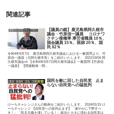
関連記事
【議員の鏡】鹿児島県阿久根市
新型コロナウイルス・ワクチン
議会・竹原信一議員 コロナワ
クチン接種率 厚労省職員 10％、
国会議員 15％、医師 20％、国
民 82％
令和4年9月7日 鹿児島県阿久根市議会における一般質問より、竹
原信一議員（元阿久根市長）をご紹介いたします。 2022/10/04 阿
久根市議会ch 【令和4年9月7日阿久根市議会】一般質問【竹原信
一議員】 【関連動画・関...
国民を敵に回した自民党 止ま
政治・政治家・行政・官僚
らない自民党への猛批判
けーちチャレンジさんの動画をご紹介いたします。 2024/01/15 け
ーちチャレンジ 【自民党への批判止まず】「速やかに下野すべ
き！」「民主主義を壊している！」政治とカネに揺れる自民党は