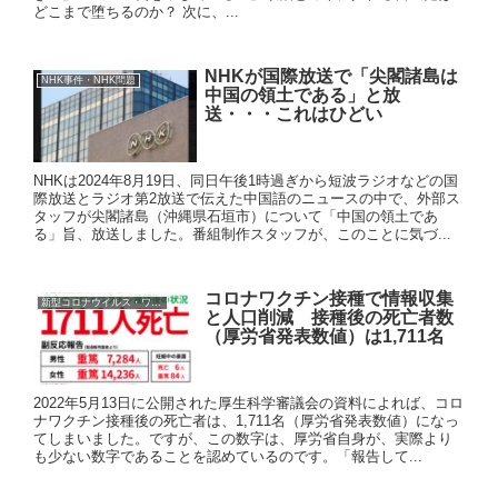
どこまで堕ちるのか？ 次に、...
NHKが国際放送で「尖閣諸島は
NHK事件・NHK問題
中国の領土である」と放
送・・・これはひどい
NHKは2024年8月19日、同日午後1時過ぎから短波ラジオなどの国
際放送とラジオ第2放送で伝えた中国語のニュースの中で、外部ス
タッフが尖閣諸島（沖縄県石垣市）について「中国の領土であ
る」旨、放送しました。番組制作スタッフが、このことに気づ...
コロナワクチン接種で情報収集
新型コロナウイルス・ワクチン
と人口削減 接種後の死亡者数
（厚労省発表数値）は1,711名
2022年5月13日に公開された厚生科学審議会の資料によれば、コロ
ナワクチン接種後の死亡者は、1,711名（厚労省発表数値）になっ
てしまいました。ですが、この数字は、厚労省自身が、実際より
も少ない数字であることを認めているのです。「報告して...