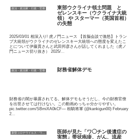
東部ウクライナ領土問題 と
政治・政治家・行政・官僚
ゼレンスキー（ウクライナ大統
領） や スターマー（英国首相）
の失態
2025/03/01 相深入り! 虎ノ門ニュース 【首脳会談で激怒】トラン
プ大統領がウクライナのゼレンスキー大統領への態度を変えたこ
とについて伊藤貫さんと武田邦彦さんが話してくれました（虎ノ
門ニュース切り抜き） 2025/...
財務省解体デモ
政治・政治家・行政・官僚
財務省の闇が暴露されてる。解体デモもそうだし、今の財務官僚
を出世させては行けない。この動画めっちゃ分かりやすい。
pic.twitter.com/SBmiXA0kCF— 桓騎将軍 (@kankigun00) February
2...
医師が見た「ワ◯チン後遺症の
新型コロナウイルス・ワクチン
実態」帯状疱疹、がん、流産