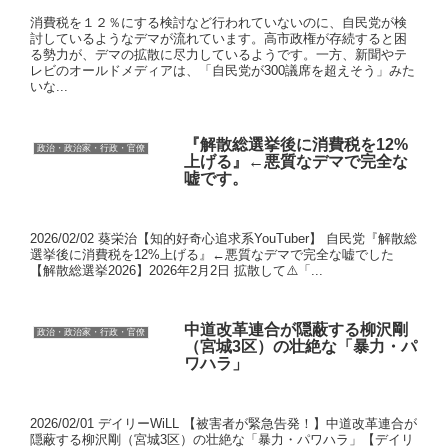
消費税を１２％にする検討など行われていないのに、自民党が検
討しているようなデマが流れています。高市政権が存続すると困
る勢力が、デマの拡散に尽力しているようです。一方、新聞やテ
レビのオールドメディアは、「自民党が300議席を超えそう」みた
いな...
『解散総選挙後に消費税を12%
政治・政治家・行政・官僚
上げる』←悪質なデマで完全な
嘘です。
2026/02/02 葵栄治【知的好奇心追求系YouTuber】 自民党『解散総
選挙後に消費税を12%上げる』←悪質なデマで完全な嘘でした
【解散総選挙2026】2026年2月2日 拡散して⚠️「...
中道改革連合が隠蔽する柳沢剛
政治・政治家・行政・官僚
（宮城3区）の壮絶な「暴力・パ
ワハラ」
2026/02/01 デイリーWiLL 【被害者が緊急告発！】中道改革連合が
隠蔽する柳沢剛（宮城3区）の壮絶な「暴力・パワハラ」【デイリ