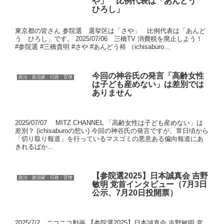
や」 比例代表は「あんどう
ひろし」
東京都の皆さん 参院選 選挙区は「さや」 比例代表は「あんど
う ひろし」です。 2025/07/06 三橋TV 消費税を廃止しよう！
#参院選 #三橋貴明 #さや #あんどう裕 （ichisaburo...
今回の神谷氏の発言「高齢女性
政治・政治家・行政・官僚
は子ども産めない」は差別では
ありません
2025/07/07 MITZ CHANNEL 「高齢女性は子ども産めない」は
差別？ (ichisaburoの想い) 今回の神谷氏の発言ですが、常日頃から
「切り取り報道」を行っているマスゴミの悪意ある偏向報道にあ
きれるばか...
【参院選2025】日本誠真会 吉野
政治・政治家・行政・官僚
敏明 党首インタビュー（7月3日
公示、7月20日投開票）
2025/7/2 ニコニコ動画 【参院選2025】日本誠真会 吉野敏明 党