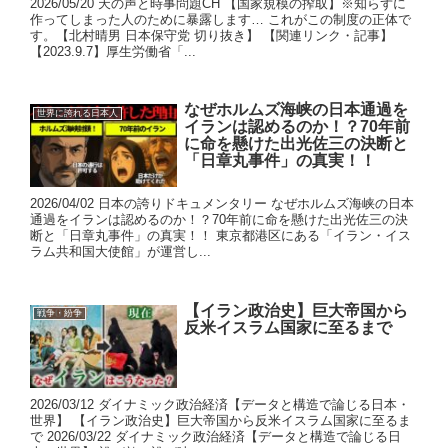
2026/05/20 天の声と時事問題CH 【国家規模の搾取】※知らずに
作ってしまった人のために暴露します… これがこの制度の正体で
す。【北村晴男 日本保守党 切り抜き】 【関連リンク・記事】
【2023.9.7】厚生労働省「...
なぜホルムズ海峡の日本通過を
世界に誇れる日本人
イランは認めるのか！？70年前
に命を懸けた出光佐三の決断と
「日章丸事件」の真実！！
2026/04/02 日本の誇りドキュメンタリー なぜホルムズ海峡の日本
通過をイランは認めるのか！？70年前に命を懸けた出光佐三の決
断と「日章丸事件」の真実！！ 東京都港区にある「イラン・イス
ラム共和国大使館」が運営し...
【イラン政治史】巨大帝国から
戦争・紛争
反米イスラム国家に至るまで
2026/03/12 ダイナミック政治経済【データと構造で論じる日本・
世界】 【イラン政治史】巨大帝国から反米イスラム国家に至るま
で 2026/03/22 ダイナミック政治経済【データと構造で論じる日