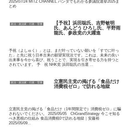
2025/07/24 MITZ CHANNEL パンダでもわかる参議院選挙2025ま
とめ
【予祝】浜田聡氏、吉野敏明
政治・政治家・行政・官僚
氏、あんどう ひろし氏、平野雨
龍氏、参政党の大躍進
予祝（よしゅく）」とは、まだ叶っていない願いを「すでに叶っ
た」と先に祝う日本古来の願望実現法です。これは、未来の良い
出来事を今から喜び、祝うことで、実現を引き寄せる力を持つと
されています。 予 祝 NHK党 浜田聡氏の当選 ...
立憲民主党の掲げる「食品だけ
政治・政治家・行政・官僚
消費税ゼロ」で訪れる地獄
立憲民主党の掲げる「食品だけ（1年間限定で）消費税ゼロ」に騙
されないでください。 2025/05/05 ChGrandStrategy 今こそ知る
べき悪税の仕組み 食品消費税0で訪れる地獄｜安藤裕
2025/05/09...