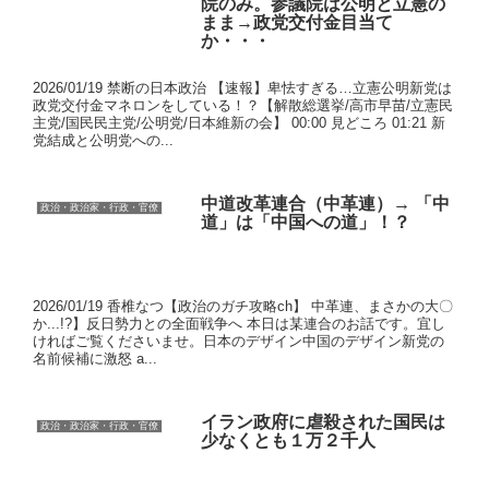
院のみ。参議院は公明と立憲の
まま→政党交付金目当て
か・・・
2026/01/19 禁断の日本政治 【速報】卑怯すぎる…立憲公明新党は
政党交付金マネロンをしている！？【解散総選挙/高市早苗/立憲民
主党/国民民主党/公明党/日本維新の会】 00:00 見どころ 01:21 新
党結成と公明党への...
中道改革連合（中革連）→ 「中
政治・政治家・行政・官僚
道」は「中国への道」！？
2026/01/19 香椎なつ【政治のガチ攻略ch】 中革連、まさかの大〇
か...!?】反日勢力との全面戦争へ 本日は某連合のお話です。宜し
ければご覧くださいませ。日本のデザイン中国のデザイン新党の
名前候補に激怒 a...
イラン政府に虐殺された国民は
政治・政治家・行政・官僚
少なくとも１万２千人