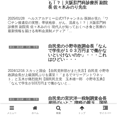
も！？｜大阪肛門科診療所 副院
長 佐々木みのり先生
2025/01/28 ヘルスアカデミー公式YTチャンネル 医師が見た「ワ
◯チン後遺症の実態」帯状疱疹、がん、流産も！？｜大阪肛門科
診療所 副院長 佐々木みのり 現代人が知っておくべき食と医療の
最新情報を届ける有料会員制メディア「...
自民党の小野寺政調会長「なん
政治・政治家・行政・官僚
で学生が１０３万円まで働かな
いといけないのか」・・・これ
はひどい・・・
2024/12/16 スカッと国会 【自民党幹部がまた失言】自民党 小野寺
政調会長が上級国民ぶりを露呈！「まるでマリーアントワネッ
ト」と玉木が痛烈批判【国民民主党 玉木雄一郎 小野寺五典】
「なんで学生が103万円まで働かないと...
自民党の宮沢洋一税制調査会長
政治・政治家・行政・官僚
岸田のいとこ 増税の親玉 国民
の敵 増税も年金改悪も やりた
い放題
メニュー
ホーム
検索
トップ
サイドバー