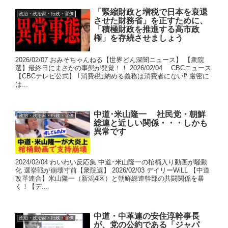
「緊縮財政と増税で日本を衰退
政治・政治家・行政・官僚
させた財務省」を正すために、
「積極財政を推進する高市政
権」を存続させましょう
2026/02/07 おみそちゃんねる【世界どん深闇ニュース】 【衆院
選】最終日にまさかの事態が発覚！！ 2026/02/04 CBCニュース
【CBCテレビ公式】 ｢消費税｣納める義務は消費者にない⁉ 厳密に
は...
中道･米山隆一 社民党・朝鮮
政治・政治家・行政・官僚
総連と近しい関係・・・しかも
異常です
2024/02/04 わいわい反応集 中道･米山隆一の棺桶入り動画が騒動
化 選挙戦が崩壊寸前【衆院選】 2026/02/03 デイリーWiLL 【中道
改革連合】米山隆一（新潟4区）と朝鮮総連幹部の共闘関係を暴
く！【デ...
中道・中革連の安住淳幹事長
政治・政治家・行政・官僚
が、党の公約である「ジャパ