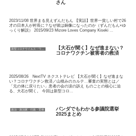
さん
2023/11/08 世界まる見えずんだもん 【実話】世界一貧しい村で26
才の日本人が村長に？なぜ彼は銅像になったのか（ずんだもん×ゆ
っくり解説） 2015/09/23 Mizore Loves Company Kiseki ...
【大石が聞く】なぜ進まない？
新型コロナウイルス・ワクチン
コロナワクチン被害者の救済
2025/08/26 NextTV ネクストテレビ 【大石が聞く】なぜ進まな
い？コロナワクチン救済／山積みのカルテ…審査の実態とは／
「元の体に戻りたい」患者の会の涙の訴え ものごとの核心に迫
る、大石が聞く。 今回は新型コロ...
パンダでもわかる参議院選挙
政治・政治家・行政・官僚
2025まとめ